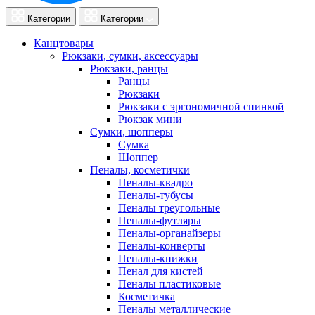
Категории
Категории
Канцтовары
Рюкзаки, сумки, аксессуары
Рюкзаки, ранцы
Ранцы
Рюкзаки
Рюкзаки с эргономичной спинкой
Рюкзак мини
Сумки, шопперы
Сумка
Шоппер
Пеналы, косметички
Пеналы-квадро
Пеналы-тубусы
Пеналы треугольные
Пеналы-футляры
Пеналы-органайзеры
Пеналы-конверты
Пеналы-книжки
Пенал для кистей
Пеналы пластиковые
Косметичка
Пеналы металлические