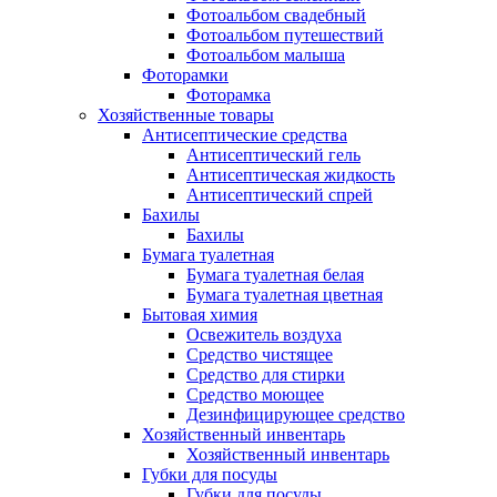
Фотоальбом свадебный
Фотоальбом путешествий
Фотоальбом малыша
Фоторамки
Фоторамка
Хозяйственные товары
Антисептические средства
Антисептический гель
Антисептическая жидкость
Антисептический спрей
Бахилы
Бахилы
Бумага туалетная
Бумага туалетная белая
Бумага туалетная цветная
Бытовая химия
Освежитель воздуха
Средство чистящее
Средство для стирки
Средство моющее
Дезинфицирующее средство
Хозяйственный инвентарь
Хозяйственный инвентарь
Губки для посуды
Губки для посуды