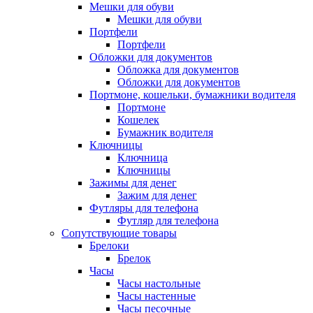
Мешки для обуви
Мешки для обуви
Портфели
Портфели
Обложки для документов
Обложка для документов
Обложки для документов
Портмоне, кошельки, бумажники водителя
Портмоне
Кошелек
Бумажник водителя
Ключницы
Ключница
Ключницы
Зажимы для денег
Зажим для денег
Футляры для телефона
Футляр для телефона
Сопутствующие товары
Брелоки
Брелок
Часы
Часы настольные
Часы настенные
Часы песочные