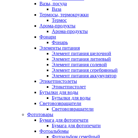
Вазы, посуда
Ваза
Термосы, термокружки
Термос
Арома-продукты
Арома-продукты
Фонари
Фонарь
Элементы питания
Элемент питания щелочной
Элемент питания литиевый
Элемент питания солевой
Элемент питания серебрянный
Элемент питания аккумулятор
Этикетпистолеты
Этикетпистолет
Бутылки для воды
Бутылки для воды
Световозвращатели
Световозвращатели
Фототовары
Бумага для фотопечати
Бумага для фотопечати
Фотоальбомы
Фотоальбом семейный