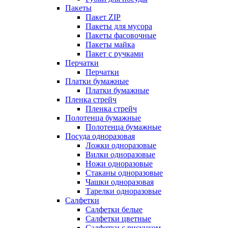
Пакеты
Пакет ZIP
Пакеты для мусора
Пакеты фасовочные
Пакеты майка
Пакет с ручками
Перчатки
Перчатки
Платки бумажные
Платки бумажные
Пленка стрейч
Пленка стрейч
Полотенца бумажные
Полотенца бумажные
Посуда одноразовая
Ложки одноразовые
Вилки одноразовые
Ножи одноразовые
Стаканы одноразовые
Чашки одноразовая
Тарелки одноразовые
Салфетки
Салфетки белые
Салфетки цветные
Салфетки с рисунком