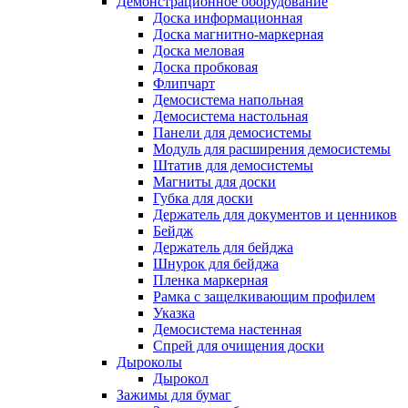
Демонстрационное оборудование
Доска информационная
Доска магнитно-маркерная
Доска меловая
Доска пробковая
Флипчарт
Демосистема напольная
Демосистема настольная
Панели для демосистемы
Модуль для расширения демосистемы
Штатив для демосистемы
Магниты для доски
Губка для доски
Держатель для документов и ценников
Бейдж
Держатель для бейджа
Шнурок для бейджа
Пленка маркерная
Рамка с защелкивающим профилем
Указка
Демосистема настенная
Спрей для очищения доски
Дыроколы
Дырокол
Зажимы для бумаг