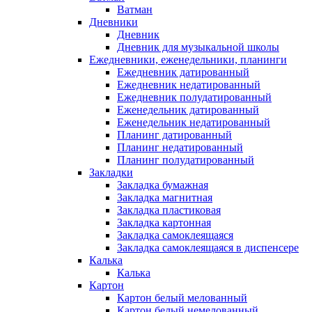
Ватман
Дневники
Дневник
Дневник для музыкальной школы
Ежедневники, еженедельники, планинги
Ежедневник датированный
Ежедневник недатированный
Ежедневник полудатированный
Еженедельник датированный
Еженедельник недатированный
Планинг датированный
Планинг недатированный
Планинг полудатированный
Закладки
Закладка бумажная
Закладка магнитная
Закладка пластиковая
Закладка картонная
Закладка самоклеящаяся
Закладка самоклеящаяся в диспенсере
Калька
Калька
Картон
Картон белый мелованный
Картон белый немелованный