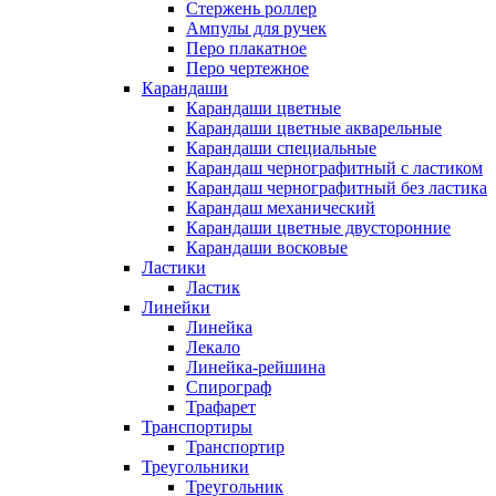
Стержень роллер
Ампулы для ручек
Перо плакатное
Перо чертежное
Карандаши
Карандаши цветные
Карандаши цветные акварельные
Карандаши специальные
Карандаш чернографитный с ластиком
Карандаш чернографитный без ластика
Карандаш механический
Карандаши цветные двусторонние
Карандаши восковые
Ластики
Ластик
Линейки
Линейка
Лекало
Линейка-рейшина
Спирограф
Трафарет
Транспортиры
Транспортир
Треугольники
Треугольник