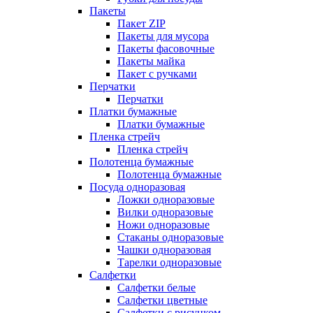
Пакеты
Пакет ZIP
Пакеты для мусора
Пакеты фасовочные
Пакеты майка
Пакет с ручками
Перчатки
Перчатки
Платки бумажные
Платки бумажные
Пленка стрейч
Пленка стрейч
Полотенца бумажные
Полотенца бумажные
Посуда одноразовая
Ложки одноразовые
Вилки одноразовые
Ножи одноразовые
Стаканы одноразовые
Чашки одноразовая
Тарелки одноразовые
Салфетки
Салфетки белые
Салфетки цветные
Салфетки с рисунком