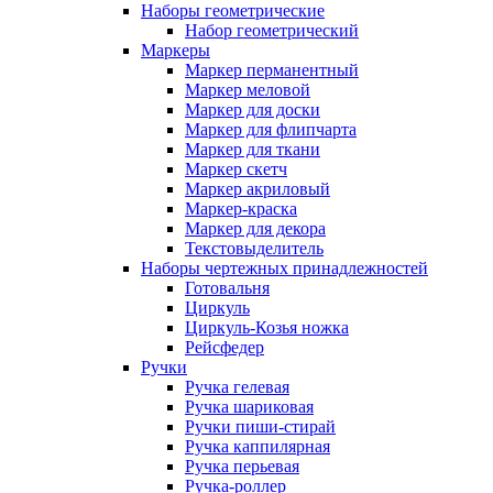
Наборы геометрические
Набор геометрический
Маркеры
Маркер перманентный
Маркер меловой
Маркер для доски
Маркер для флипчарта
Маркер для ткани
Маркер скетч
Маркер акриловый
Маркер-краска
Маркер для декора
Текстовыделитель
Наборы чертежных принадлежностей
Готовальня
Циркуль
Циркуль-Козья ножка
Рейсфедер
Ручки
Ручка гелевая
Ручка шариковая
Ручки пиши-стирай
Ручка каппилярная
Ручка перьевая
Ручка-роллер