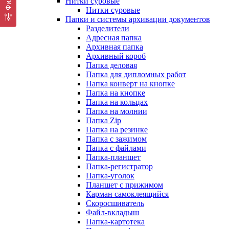
Нитки суровые
Нитки суровые
Папки и системы архивации документов
Разделители
Адресная папка
Архивная папка
Архивный короб
Папка деловая
Папка для дипломных работ
Папка конверт на кнопке
Папка на кнопке
Папка на кольцах
Папка на молнии
Папка Zip
Папка на резинке
Папка с зажимом
Папка с файлами
Папка-планшет
Папка-регистратор
Папка-уголок
Планшет с прижимом
Карман самоклеящийся
Скоросшиватель
Файл-вкладыш
Папка-картотека