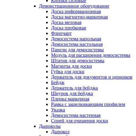
Кнопки силовые
Демонстрационное оборудование
Доска информационная
Доска магнитно-маркерная
Доска меловая
Доска пробковая
Флипчарт
Демосистема напольная
Демосистема настольная
Панели для демосистемы
Модуль для расширения демосистемы
Штатив для демосистемы
Магниты для доски
Губка для доски
Держатель для документов и ценников
Бейдж
Держатель для бейджа
Шнурок для бейджа
Пленка маркерная
Рамка с защелкивающим профилем
Указка
Демосистема настенная
Спрей для очищения доски
Дыроколы
Дырокол