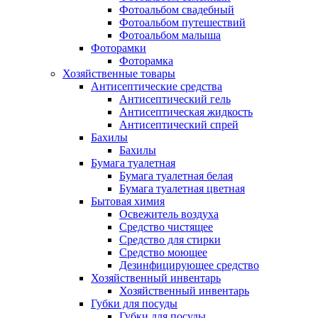
Фотоальбом свадебный
Фотоальбом путешествий
Фотоальбом малыша
Фоторамки
Фоторамка
Хозяйственные товары
Антисептические средства
Антисептический гель
Антисептическая жидкость
Антисептический спрей
Бахилы
Бахилы
Бумага туалетная
Бумага туалетная белая
Бумага туалетная цветная
Бытовая химия
Освежитель воздуха
Средство чистящее
Средство для стирки
Средство моющее
Дезинфицирующее средство
Хозяйственный инвентарь
Хозяйственный инвентарь
Губки для посуды
Губки для посуды