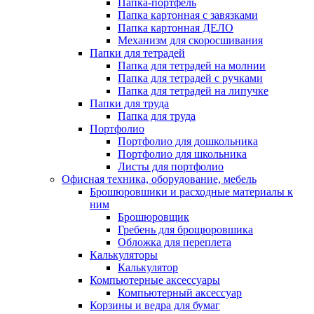
Папка-портфель
Папка картонная с завязками
Папка картонная ДЕЛО
Механизм для скоросшивания
Папки для тетрадей
Папка для тетрадей на молнии
Папка для тетрадей с ручками
Папка для тетрадей на липучке
Папки для труда
Папка для труда
Портфолио
Портфолио для дошкольника
Портфолио для школьника
Листы для портфолио
Офисная техника, оборудование, мебель
Брошюровшики и расходные материалы к
ним
Брошюровщик
Гребень для брощюровшика
Обложка для переплета
Калькуляторы
Калькулятор
Компьютерные аксессуары
Компьютерный аксессуар
Корзины и ведра для бумаг