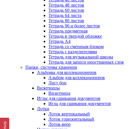
Тетрадь 48 листов
Тетрадь 60 листов
Тетрадь 64 листа
Тетрадь 80 листов
Тетрадь 96 и более листов
Тетрадь предметная
Тетрадь в твердой обложке
Тетрадь А4
Тетрадь со сменным блоком
Тетрадь с разделителями
Тетрадь для музыкальной школы
Тетрадь для записи иностранных слов
Папки, системы хранения
Альбомы для коллекционеров
Альбом для коллекционеров
Лист бон
Визитницы
Визитница
Иглы для сшивания документов
Игла для сшивания документов
Лотки
Лоток вертикальный
Лоток горизонтальный
Фильтр
Лоток-веер