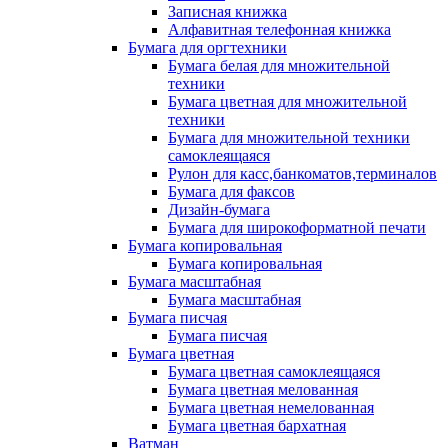
Записная книжка
Алфавитная телефонная книжка
Бумага для оргтехники
Бумага белая для множительной
техники
Бумага цветная для множительной
техники
Бумага для множительной техники
самоклеящаяся
Рулон для касс,банкоматов,терминалов
Бумага для факсов
Дизайн-бумага
Бумага для широкоформатной печати
Бумага копировальная
Бумага копировальная
Бумага масштабная
Бумага масштабная
Бумага писчая
Бумага писчая
Бумага цветная
Бумага цветная самоклеящаяся
Бумага цветная мелованная
Бумага цветная немелованная
Бумага цветная бархатная
Ватман