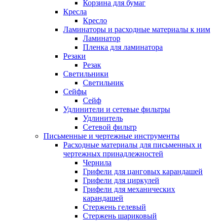
Корзина для бумаг
Кресла
Кресло
Ламинаторы и расходные материалы к ним
Ламинатор
Пленка для ламинатора
Резаки
Резак
Светильники
Светильник
Сейфы
Сейф
Удлинители и сетевые фильтры
Удлинитель
Сетевой фильтр
Письменные и чертежные инструменты
Расходные материалы для письменных и
чертежных принадлежностей
Чернила
Грифели для цанговых карандашей
Грифели для циркулей
Грифели для механических
карандашей
Стержень гелевый
Стержень шариковый