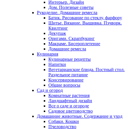
Интерьер. Дизайн
Дом. Полезные советы
Рукоделие. Домашние ремесла
Батик. Рисование по стеклу, фарфору
Шитье. Вязание. Вышивка. Пэчворк.
Квилтинг
Декупаж
Оригами. Скрапбукинг
Макраме. Бисероплетение
Домашние ремесла
Кулинария
Кулинарные рецепты
Напитки
Вегетарианские блюда. Постный стол.
Раздельное питание
Консервирование
Общие вопросы
Сад и огород
Комнатные растения
Ландшафтный дизайн
Все о саде и огороде
Садовое цветоводство
Домашиние животные. Содержание и уход
Собаки. Кошки
Пчеловодство