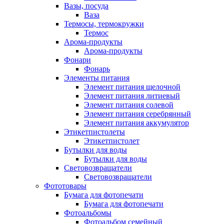
Вазы, посуда
Ваза
Термосы, термокружки
Термос
Арома-продукты
Арома-продукты
Фонари
Фонарь
Элементы питания
Элемент питания щелочной
Элемент питания литиевый
Элемент питания солевой
Элемент питания серебрянный
Элемент питания аккумулятор
Этикетпистолеты
Этикетпистолет
Бутылки для воды
Бутылки для воды
Световозвращатели
Световозвращатели
Фототовары
Бумага для фотопечати
Бумага для фотопечати
Фотоальбомы
Фотоальбом семейный