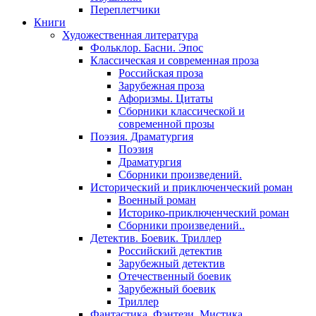
Переплетчики
Книги
Художественная литература
Фольклор. Басни. Эпос
Классическая и современная проза
Российская проза
Зарубежная проза
Афоризмы. Цитаты
Сборники классической и
современной прозы
Поэзия. Драматургия
Поэзия
Драматургия
Сборники произведений.
Исторический и приключенческий роман
Военный роман
Историко-приключенческий роман
Сборники произведений..
Детектив. Боевик. Триллер
Российский детектив
Зарубежный детектив
Отечественный боевик
Зарубежный боевик
Триллер
Фантастика. Фэнтези. Мистика