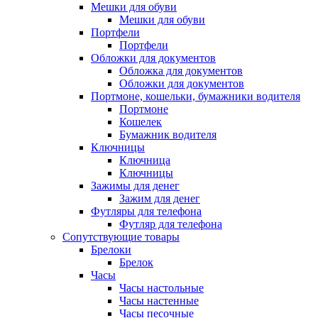
Мешки для обуви
Мешки для обуви
Портфели
Портфели
Обложки для документов
Обложка для документов
Обложки для документов
Портмоне, кошельки, бумажники водителя
Портмоне
Кошелек
Бумажник водителя
Ключницы
Ключница
Ключницы
Зажимы для денег
Зажим для денег
Футляры для телефона
Футляр для телефона
Сопутствующие товары
Брелоки
Брелок
Часы
Часы настольные
Часы настенные
Часы песочные