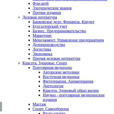
Фэн-шуй
Эзотерические знания
Прочие издания
Деловая литература
Банковское дело. Финансы. Кредит
Бухгалтерский учет
Бизнес. Предпринимательство
Маркетинг
Менеджмент. Управление предприятием
Делопроизводство
Логистика
Экономика
Прочая деловая литература
Красота. Здоровье. Спорт
Популярная медицина
Авторские методики
Восточная медицина
Фитотерапия. Ароматерапия
Диетология
Красота. Здоровый образ жизни
Научно - популярные медицинские
издания
Массаж
Спорт. Самооборона
Виды спорта