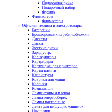
Подарочная ручка
Подарочный набор
Футляр
Фломастеры
Фломастеры
Офисная техника и электротовары
Батарейки
Брошюровщики,гребни,обложки
Дискеты
Диски
Жесткие диски
Заряд.устр.
Калькуляторы
Картридеры
Картриджи для принтеров
Карты памяти
Клавиатуры
Коврики для мыши
Колонки
Комп.мыши
Ламинаторы и пленка
Лампа энергосберег.
Лампы настольные
Лента для пишущих машинок
Наушники