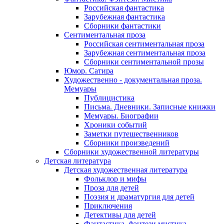
Российская фантастика
Зарубежная фантастика
Сборники фантастики
Сентиментальная проза
Российская сентиментальная проза
Зарубежная сентиментальная проза
Сборники сентиментальной прозы
Юмор. Сатира
Художественно - документальная проза.
Мемуары
Публицистика
Письма. Дневники. Записные книжки
Мемуары. Биографии
Хроники событий
Заметки путешественников
Сборники произведений
Сборники художественной литературы
Детская литература
Детская художественная литература
Фольклор и мифы
Проза для детей
Поэзия и драматургия для детей
Приключения
Детективы для детей
Фантастика, фэнтези мистика