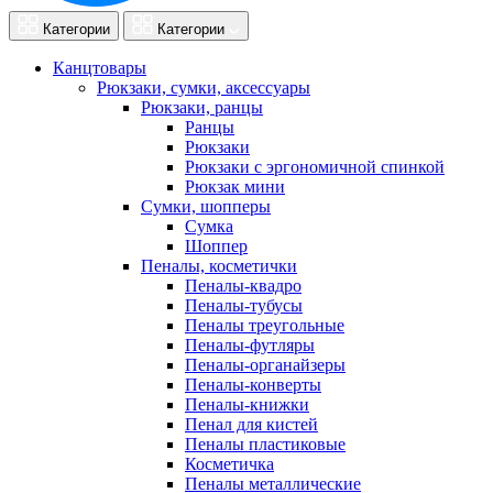
Категории
Категории
Канцтовары
Рюкзаки, сумки, аксессуары
Рюкзаки, ранцы
Ранцы
Рюкзаки
Рюкзаки с эргономичной спинкой
Рюкзак мини
Сумки, шопперы
Сумка
Шоппер
Пеналы, косметички
Пеналы-квадро
Пеналы-тубусы
Пеналы треугольные
Пеналы-футляры
Пеналы-органайзеры
Пеналы-конверты
Пеналы-книжки
Пенал для кистей
Пеналы пластиковые
Косметичка
Пеналы металлические