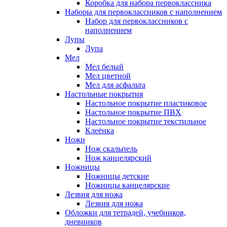
Коробка для набора первоклассника
Наборы для первоклассников с наполнением
Набор для первоклассников с
наполнением
Лупы
Лупа
Мел
Мел белый
Мел цветной
Мел для асфальта
Настольные покрытия
Настольное покрытие пластиковое
Настольное покрытие ПВХ
Настольное покрытие текстильное
Клеёнка
Ножи
Нож скальпель
Нож канцелярский
Ножницы
Ножницы детские
Ножницы канцелярские
Лезвия для ножа
Лезвия для ножа
Обложки для тетрадей, учебников,
дневников