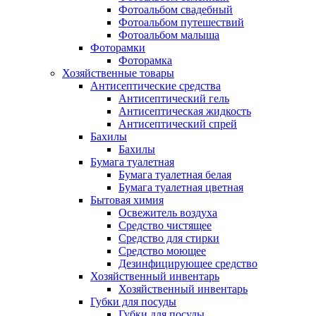
Фотоальбом свадебный
Фотоальбом путешествий
Фотоальбом малыша
Фоторамки
Фоторамка
Хозяйственные товары
Антисептические средства
Антисептический гель
Антисептическая жидкость
Антисептический спрей
Бахилы
Бахилы
Бумага туалетная
Бумага туалетная белая
Бумага туалетная цветная
Бытовая химия
Освежитель воздуха
Средство чистящее
Средство для стирки
Средство моющее
Дезинфицирующее средство
Хозяйственный инвентарь
Хозяйственный инвентарь
Губки для посуды
Губки для посуды