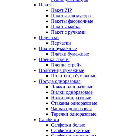
Пакеты
Пакет ZIP
Пакеты для мусора
Пакеты фасовочные
Пакеты майка
Пакет с ручками
Перчатки
Перчатки
Платки бумажные
Платки бумажные
Пленка стрейч
Пленка стрейч
Полотенца бумажные
Полотенца бумажные
Посуда одноразовая
Ложки одноразовые
Вилки одноразовые
Ножи одноразовые
Стаканы одноразовые
Чашки одноразовая
Тарелки одноразовые
Салфетки
Салфетки белые
Салфетки цветные
Салфетки с рисунком