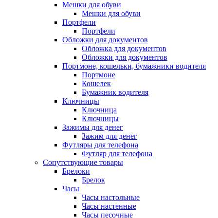
Мешки для обуви
Мешки для обуви
Портфели
Портфели
Обложки для документов
Обложка для документов
Обложки для документов
Портмоне, кошельки, бумажники водителя
Портмоне
Кошелек
Бумажник водителя
Ключницы
Ключница
Ключницы
Зажимы для денег
Зажим для денег
Футляры для телефона
Футляр для телефона
Сопутствующие товары
Брелоки
Брелок
Часы
Часы настольные
Часы настенные
Часы песочные