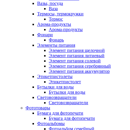
Вазы, посуда
Ваза
Термосы, термокружки
Термос
Арома-продукты
Арома-продукты
Фонари
Фонарь
Элементы питания
Элемент питания щелочной
Элемент питания литиевый
Элемент питания солевой
Элемент питания серебрянный
Элемент питания аккумулятор
Этикетпистолеты
Этикетпистолет
Бутылки для воды
Бутылки для воды
Световозвращатели
Световозвращатели
Фототовары
Бумага для фотопечати
Бумага для фотопечати
Фотоальбомы
Фотоальбом семейный