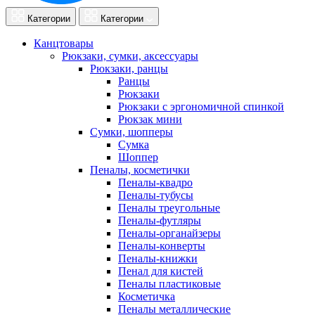
Категории
Категории
Канцтовары
Рюкзаки, сумки, аксессуары
Рюкзаки, ранцы
Ранцы
Рюкзаки
Рюкзаки с эргономичной спинкой
Рюкзак мини
Сумки, шопперы
Сумка
Шоппер
Пеналы, косметички
Пеналы-квадро
Пеналы-тубусы
Пеналы треугольные
Пеналы-футляры
Пеналы-органайзеры
Пеналы-конверты
Пеналы-книжки
Пенал для кистей
Пеналы пластиковые
Косметичка
Пеналы металлические