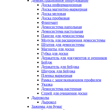
Демонстрационное оборудование
Доска информационная
Доска магнитно-маркерная
Доска меловая
Доска пробковая
Флипчарт
Демосистема напольная
Демосистема настольная
Панели для демосистемы
Модуль для расширения демосистемы
Штатив для демосистемы
Магниты для доски
Губка для доски
Держатель для документов и ценников
Бейдж
Держатель для бейджа
Шнурок для бейджа
Пленка маркерная
Рамка с защелкивающим профилем
Указка
Демосистема настенная
Спрей для очищения доски
Дыроколы
Дырокол
Зажимы для бумаг