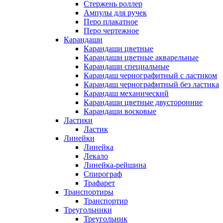
Стержень роллер
Ампулы для ручек
Перо плакатное
Перо чертежное
Карандаши
Карандаши цветные
Карандаши цветные акварельные
Карандаши специальные
Карандаш чернографитный с ластиком
Карандаш чернографитный без ластика
Карандаш механический
Карандаши цветные двусторонние
Карандаши восковые
Ластики
Ластик
Линейки
Линейка
Лекало
Линейка-рейшина
Спирограф
Трафарет
Транспортиры
Транспортир
Треугольники
Треугольник