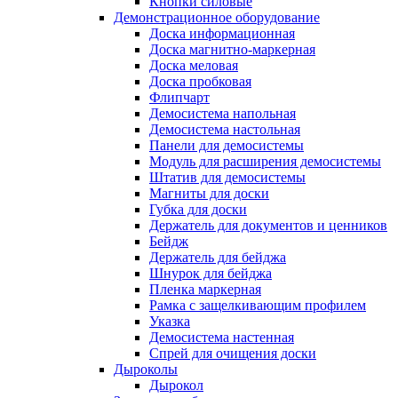
Кнопки силовые
Демонстрационное оборудование
Доска информационная
Доска магнитно-маркерная
Доска меловая
Доска пробковая
Флипчарт
Демосистема напольная
Демосистема настольная
Панели для демосистемы
Модуль для расширения демосистемы
Штатив для демосистемы
Магниты для доски
Губка для доски
Держатель для документов и ценников
Бейдж
Держатель для бейджа
Шнурок для бейджа
Пленка маркерная
Рамка с защелкивающим профилем
Указка
Демосистема настенная
Спрей для очищения доски
Дыроколы
Дырокол