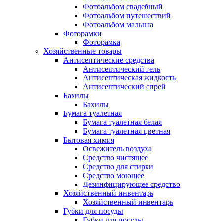
Фотоальбом свадебный
Фотоальбом путешествий
Фотоальбом малыша
Фоторамки
Фоторамка
Хозяйственные товары
Антисептические средства
Антисептический гель
Антисептическая жидкость
Антисептический спрей
Бахилы
Бахилы
Бумага туалетная
Бумага туалетная белая
Бумага туалетная цветная
Бытовая химия
Освежитель воздуха
Средство чистящее
Средство для стирки
Средство моющее
Дезинфицирующее средство
Хозяйственный инвентарь
Хозяйственный инвентарь
Губки для посуды
Губки для посуды