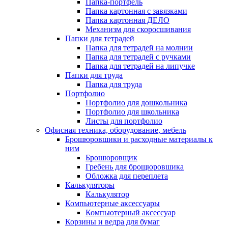
Папка-портфель
Папка картонная с завязками
Папка картонная ДЕЛО
Механизм для скоросшивания
Папки для тетрадей
Папка для тетрадей на молнии
Папка для тетрадей с ручками
Папка для тетрадей на липучке
Папки для труда
Папка для труда
Портфолио
Портфолио для дошкольника
Портфолио для школьника
Листы для портфолио
Офисная техника, оборудование, мебель
Брошюровшики и расходные материалы к
ним
Брошюровщик
Гребень для брощюровшика
Обложка для переплета
Калькуляторы
Калькулятор
Компьютерные аксессуары
Компьютерный аксессуар
Корзины и ведра для бумаг