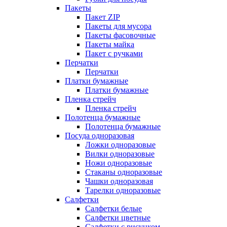
Пакеты
Пакет ZIP
Пакеты для мусора
Пакеты фасовочные
Пакеты майка
Пакет с ручками
Перчатки
Перчатки
Платки бумажные
Платки бумажные
Пленка стрейч
Пленка стрейч
Полотенца бумажные
Полотенца бумажные
Посуда одноразовая
Ложки одноразовые
Вилки одноразовые
Ножи одноразовые
Стаканы одноразовые
Чашки одноразовая
Тарелки одноразовые
Салфетки
Салфетки белые
Салфетки цветные
Салфетки с рисунком