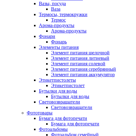
Вазы, посуда
Ваза
Термосы, термокружки
Термос
Арома-продукты
Арома-продукты
Фонари
Фонарь
Элементы питания
Элемент питания щелочной
Элемент питания литиевый
Элемент питания солевой
Элемент питания серебрянный
Элемент питания аккумулятор
Этикетпистолеты
Этикетпистолет
Бутылки для воды
Бутылки для воды
Световозвращатели
Световозвращатели
Фототовары
Бумага для фотопечати
Бумага для фотопечати
Фотоальбомы
Фотоальбом семейный