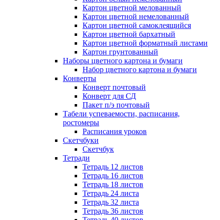
Картон цветной мелованный
Картон цветной немелованный
Картон цветной самоклеящийся
Картон цветной бархатный
Картон цветной форматный листами
Картон грунтованный
Наборы цветного картона и бумаги
Набор цветного картона и бумаги
Конверты
Конверт почтовый
Конверт для СД
Пакет п/э почтовый
Табели успеваемости, расписания,
ростомеры
Расписания уроков
Скетчбуки
Скетчбук
Тетради
Тетрадь 12 листов
Тетрадь 16 листов
Тетрадь 18 листов
Тетрадь 24 листа
Тетрадь 32 листа
Тетрадь 36 листов
Тетрадь 40 листов