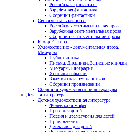
Российская фантастика
Зарубежная фантастика
Сборники фантастики
Сентиментальная проза
Российская сентиментальная проза
Зарубежная сентиментальная проза
Сборники сентиментальной прозы
Юмор. Сатира
Художественно - документальная проза.
Мемуары
Публицистика
Письма. Дневники. Записные книжки
Мемуары. Биографии
Хроники событий
Заметки путешественников
Сборники произведений
Сборники художественной литературы
Детская литература
Детская художественная литература
Фольклор и мифы
Проза для детей
Поэзия и драматургия для детей
Приключения
Детективы для детей
Фантастика, фэнтези мистика