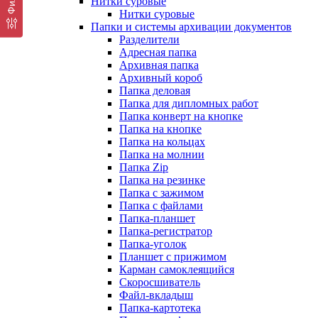
Нитки суровые
Нитки суровые
Папки и системы архивации документов
Разделители
Адресная папка
Архивная папка
Архивный короб
Папка деловая
Папка для дипломных работ
Папка конверт на кнопке
Папка на кнопке
Папка на кольцах
Папка на молнии
Папка Zip
Папка на резинке
Папка с зажимом
Папка с файлами
Папка-планшет
Папка-регистратор
Папка-уголок
Планшет с прижимом
Карман самоклеящийся
Скоросшиватель
Файл-вкладыш
Папка-картотека