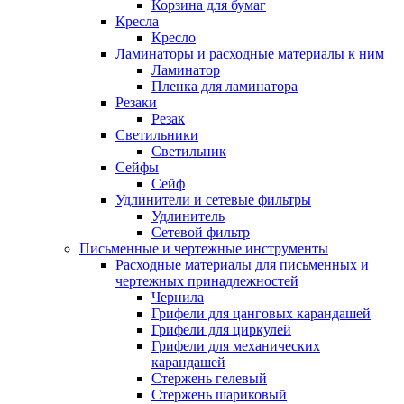
Корзина для бумаг
Кресла
Кресло
Ламинаторы и расходные материалы к ним
Ламинатор
Пленка для ламинатора
Резаки
Резак
Светильники
Светильник
Сейфы
Сейф
Удлинители и сетевые фильтры
Удлинитель
Сетевой фильтр
Письменные и чертежные инструменты
Расходные материалы для письменных и
чертежных принадлежностей
Чернила
Грифели для цанговых карандашей
Грифели для циркулей
Грифели для механических
карандашей
Стержень гелевый
Стержень шариковый