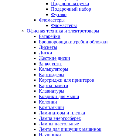
Подарочная ручка
Подарочный набор
Футляр
Фломастеры
Фломастеры
Офисная техника и электротовары
Батарейки
Брошюровщики,гребни,обложки
Дискеты
Диски
Жесткие диски
Заряд.устр.
Калькуляторы
Картридеры
Картриджи для принтеров
Карты памяти
Клавиатуры
Коврики для мыши
Колонки
Комп.мыши
Ламинаторы и пленка
Лампа энергосберег.
Лампы настольные
Лента для пишущих машинок
Наушники