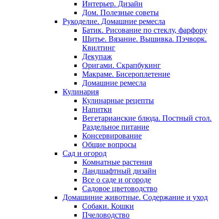
Интерьер. Дизайн
Дом. Полезные советы
Рукоделие. Домашние ремесла
Батик. Рисование по стеклу, фарфору
Шитье. Вязание. Вышивка. Пэчворк.
Квилтинг
Декупаж
Оригами. Скрапбукинг
Макраме. Бисероплетение
Домашние ремесла
Кулинария
Кулинарные рецепты
Напитки
Вегетарианские блюда. Постный стол.
Раздельное питание
Консервирование
Общие вопросы
Сад и огород
Комнатные растения
Ландшафтный дизайн
Все о саде и огороде
Садовое цветоводство
Домашиние животные. Содержание и уход
Собаки. Кошки
Пчеловодство