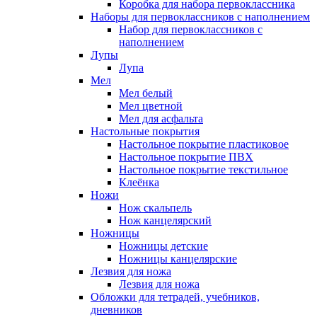
Коробка для набора первоклассника
Наборы для первоклассников с наполнением
Набор для первоклассников с
наполнением
Лупы
Лупа
Мел
Мел белый
Мел цветной
Мел для асфальта
Настольные покрытия
Настольное покрытие пластиковое
Настольное покрытие ПВХ
Настольное покрытие текстильное
Клеёнка
Ножи
Нож скальпель
Нож канцелярский
Ножницы
Ножницы детские
Ножницы канцелярские
Лезвия для ножа
Лезвия для ножа
Обложки для тетрадей, учебников,
дневников