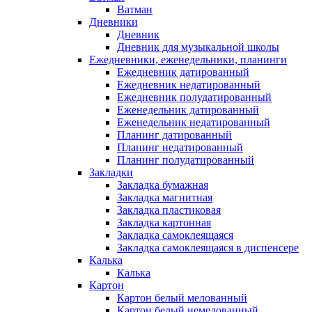
Ватман
Дневники
Дневник
Дневник для музыкальной школы
Ежедневники, еженедельники, планинги
Ежедневник датированный
Ежедневник недатированный
Ежедневник полудатированный
Еженедельник датированный
Еженедельник недатированный
Планинг датированный
Планинг недатированный
Планинг полудатированный
Закладки
Закладка бумажная
Закладка магнитная
Закладка пластиковая
Закладка картонная
Закладка самоклеящаяся
Закладка самоклеящаяся в диспенсере
Калька
Калька
Картон
Картон белый мелованный
Картон белый немелованный