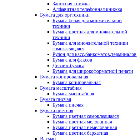
Записная книжка
Алфавитная телефонная книжка
Бумага для оргтехники
Бумага белая для множительной
техники
Бумага цветная для множительной
техники
Бумага для множительной техники
самоклеящаяся
Рулон для касс,банкоматов,терминалов
Бумага для факсов
Дизайн-бумага
Бумага для широкоформатной печати
Бумага копировальная
Бумага копировальная
Бумага масштабная
Бумага масштабная
Бумага писчая
Бумага писчая
Бумага цветная
Бумага цветная самоклеящаяся
Бумага цветная мелованная
Бумага цветная немелованная
Бумага цветная бархатная
Ватман