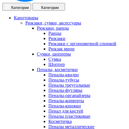
Категории
Категории
Канцтовары
Рюкзаки, сумки, аксессуары
Рюкзаки, ранцы
Ранцы
Рюкзаки
Рюкзаки с эргономичной спинкой
Рюкзак мини
Сумки, шопперы
Сумка
Шоппер
Пеналы, косметички
Пеналы-квадро
Пеналы-тубусы
Пеналы треугольные
Пеналы-футляры
Пеналы-органайзеры
Пеналы-конверты
Пеналы-книжки
Пенал для кистей
Пеналы пластиковые
Косметичка
Пеналы металлические