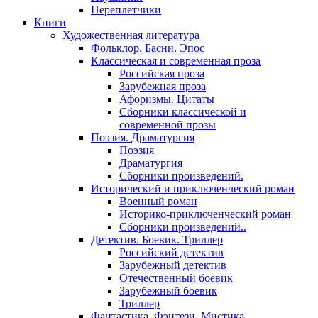
Переплетчики
Книги
Художественная литература
Фольклор. Басни. Эпос
Классическая и современная проза
Российская проза
Зарубежная проза
Афоризмы. Цитаты
Сборники классической и
современной прозы
Поэзия. Драматургия
Поэзия
Драматургия
Сборники произведений.
Исторический и приключенческий роман
Военный роман
Историко-приключенческий роман
Сборники произведений..
Детектив. Боевик. Триллер
Российский детектив
Зарубежный детектив
Отечественный боевик
Зарубежный боевик
Триллер
Фантастика. Фэнтези. Мистика