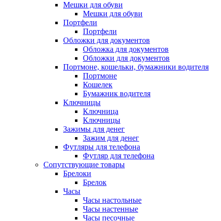
Мешки для обуви
Мешки для обуви
Портфели
Портфели
Обложки для документов
Обложка для документов
Обложки для документов
Портмоне, кошельки, бумажники водителя
Портмоне
Кошелек
Бумажник водителя
Ключницы
Ключница
Ключницы
Зажимы для денег
Зажим для денег
Футляры для телефона
Футляр для телефона
Сопутствующие товары
Брелоки
Брелок
Часы
Часы настольные
Часы настенные
Часы песочные