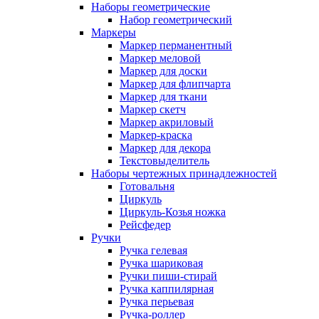
Наборы геометрические
Набор геометрический
Маркеры
Маркер перманентный
Маркер меловой
Маркер для доски
Маркер для флипчарта
Маркер для ткани
Маркер скетч
Маркер акриловый
Маркер-краска
Маркер для декора
Текстовыделитель
Наборы чертежных принадлежностей
Готовальня
Циркуль
Циркуль-Козья ножка
Рейсфедер
Ручки
Ручка гелевая
Ручка шариковая
Ручки пиши-стирай
Ручка каппилярная
Ручка перьевая
Ручка-роллер