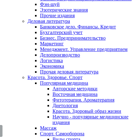
Фэн-шуй
Эзотерические знания
Прочие издания
Деловая литература
Банковское дело. Финансы. Кредит
Бухгалтерский учет
Бизнес. Предпринимательство
Маркетинг
Менеджмент. Управление предприятием
Делопроизводство
Логистика
Экономика
Прочая деловая литература
Красота. Здоровье. Спорт
Популярная медицина
Авторские методики
Восточная медицина
Фитотерапия. Ароматерапия
Диетология
Красота. Здоровый образ жизни
Научно - популярные медицинские
издания
Массаж
Спорт. Самооборона
Виды спорта