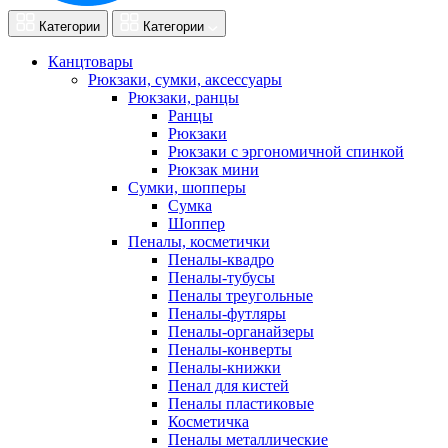
Категории
Категории
Канцтовары
Рюкзаки, сумки, аксессуары
Рюкзаки, ранцы
Ранцы
Рюкзаки
Рюкзаки с эргономичной спинкой
Рюкзак мини
Сумки, шопперы
Сумка
Шоппер
Пеналы, косметички
Пеналы-квадро
Пеналы-тубусы
Пеналы треугольные
Пеналы-футляры
Пеналы-органайзеры
Пеналы-конверты
Пеналы-книжки
Пенал для кистей
Пеналы пластиковые
Косметичка
Пеналы металлические