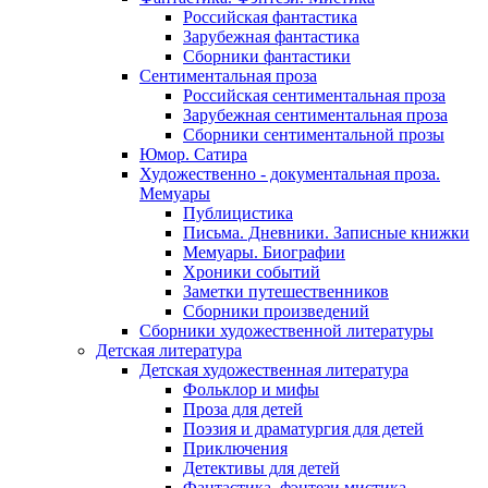
Российская фантастика
Зарубежная фантастика
Сборники фантастики
Сентиментальная проза
Российская сентиментальная проза
Зарубежная сентиментальная проза
Сборники сентиментальной прозы
Юмор. Сатира
Художественно - документальная проза.
Мемуары
Публицистика
Письма. Дневники. Записные книжки
Мемуары. Биографии
Хроники событий
Заметки путешественников
Сборники произведений
Сборники художественной литературы
Детская литература
Детская художественная литература
Фольклор и мифы
Проза для детей
Поэзия и драматургия для детей
Приключения
Детективы для детей
Фантастика, фэнтези мистика