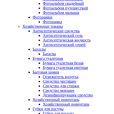
Фотоальбом свадебный
Фотоальбом путешествий
Фотоальбом малыша
Фоторамки
Фоторамка
Хозяйственные товары
Антисептические средства
Антисептический гель
Антисептическая жидкость
Антисептический спрей
Бахилы
Бахилы
Бумага туалетная
Бумага туалетная белая
Бумага туалетная цветная
Бытовая химия
Освежитель воздуха
Средство чистящее
Средство для стирки
Средство моющее
Дезинфицирующее средство
Хозяйственный инвентарь
Хозяйственный инвентарь
Губки для посуды
Губки для посуды