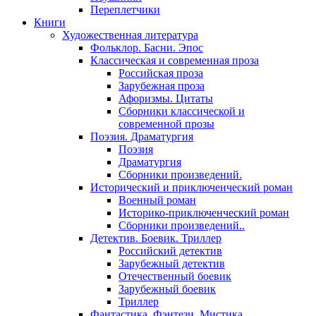
Переплетчики
Книги
Художественная литература
Фольклор. Басни. Эпос
Классическая и современная проза
Российская проза
Зарубежная проза
Афоризмы. Цитаты
Сборники классической и
современной прозы
Поэзия. Драматургия
Поэзия
Драматургия
Сборники произведений.
Исторический и приключенческий роман
Военный роман
Историко-приключенческий роман
Сборники произведений..
Детектив. Боевик. Триллер
Российский детектив
Зарубежный детектив
Отечественный боевик
Зарубежный боевик
Триллер
Фантастика. Фэнтези. Мистика