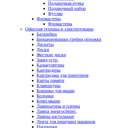
Подарочная ручка
Подарочный набор
Футляр
Фломастеры
Фломастеры
Офисная техника и электротовары
Батарейки
Брошюровщики,гребни,обложки
Дискеты
Диски
Жесткие диски
Заряд.устр.
Калькуляторы
Картридеры
Картриджи для принтеров
Карты памяти
Клавиатуры
Коврики для мыши
Колонки
Комп.мыши
Ламинаторы и пленка
Лампа энергосберег.
Лампы настольные
Лента для пишущих машинок
Наушники