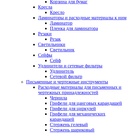
Корзина для бумаг
Кресла
Кресло
Ламинаторы и расходные материалы к ним
Ламинатор
Пленка для ламинатора
Резаки
Резак
Светильники
Светильник
Сейфы
Сейф
Удлинители и сетевые фильтры
Удлинитель
Сетевой фильтр
Письменные и чертежные инструменты
Расходные материалы для письменных и
чертежных принадлежностей
Чернила
Грифели для цанговых карандашей
Грифели для циркулей
Грифели для механических
карандашей
Стержень гелевый
Стержень шариковый