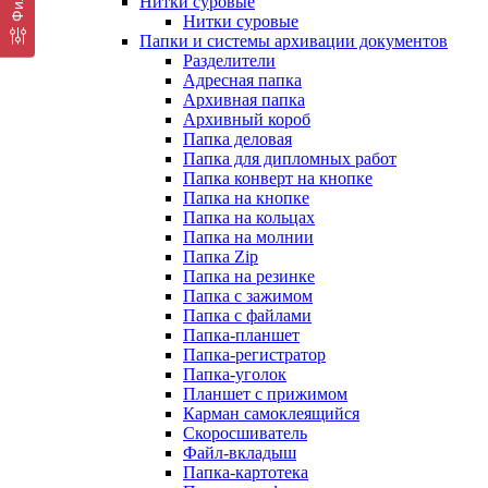
Нитки суровые
Нитки суровые
Папки и системы архивации документов
Разделители
Адресная папка
Архивная папка
Архивный короб
Папка деловая
Папка для дипломных работ
Папка конверт на кнопке
Папка на кнопке
Папка на кольцах
Папка на молнии
Папка Zip
Папка на резинке
Папка с зажимом
Папка с файлами
Папка-планшет
Папка-регистратор
Папка-уголок
Планшет с прижимом
Карман самоклеящийся
Скоросшиватель
Файл-вкладыш
Папка-картотека