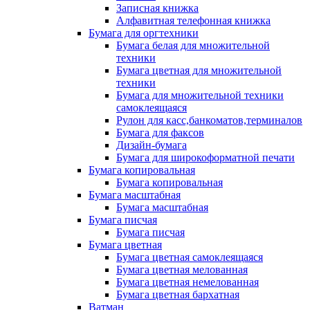
Записная книжка
Алфавитная телефонная книжка
Бумага для оргтехники
Бумага белая для множительной
техники
Бумага цветная для множительной
техники
Бумага для множительной техники
самоклеящаяся
Рулон для касс,банкоматов,терминалов
Бумага для факсов
Дизайн-бумага
Бумага для широкоформатной печати
Бумага копировальная
Бумага копировальная
Бумага масштабная
Бумага масштабная
Бумага писчая
Бумага писчая
Бумага цветная
Бумага цветная самоклеящаяся
Бумага цветная мелованная
Бумага цветная немелованная
Бумага цветная бархатная
Ватман