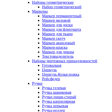
Наборы геометрические
Набор геометрический
Маркеры
Маркер перманентный
Маркер меловой
Маркер для доски
Маркер для флипчарта
Маркер для ткани
Маркер скетч
Маркер акриловый
Маркер-краска
Маркер для декора
Текстовыделитель
Наборы чертежных принадлежностей
Готовальня
Циркуль
Циркуль-Козья ножка
Рейсфедер
Ручки
Ручка гелевая
Ручка шариковая
Ручки пиши-стирай
Ручка каппилярная
Ручка перьевая
Ручка-роллер