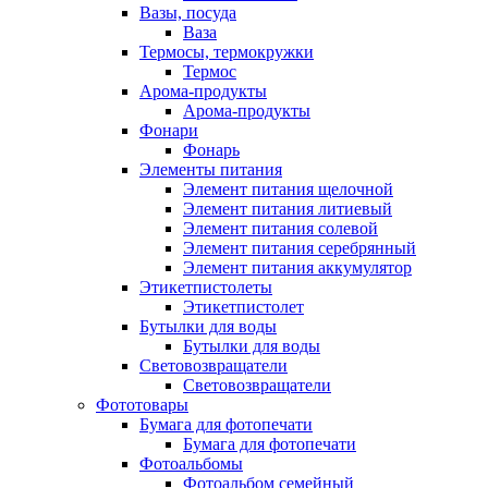
Вазы, посуда
Ваза
Термосы, термокружки
Термос
Арома-продукты
Арома-продукты
Фонари
Фонарь
Элементы питания
Элемент питания щелочной
Элемент питания литиевый
Элемент питания солевой
Элемент питания серебрянный
Элемент питания аккумулятор
Этикетпистолеты
Этикетпистолет
Бутылки для воды
Бутылки для воды
Световозвращатели
Световозвращатели
Фототовары
Бумага для фотопечати
Бумага для фотопечати
Фотоальбомы
Фотоальбом семейный