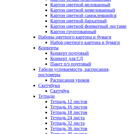
Картон цветной мелованный
Картон цветной немелованный
Картон цветной самоклеящийся
Картон цветной бархатный
Картон цветной форматный листами
Картон грунтованный
Наборы цветного картона и бумаги
Набор цветного картона и бумаги
Конверты
Конверт почтовый
Конверт для СД
Пакет п/э почтовый
Табели успеваемости, расписания,
ростомеры
Расписания уроков
Скетчбуки
Скетчбук
Тетради
Тетрадь 12 листов
Тетрадь 16 листов
Тетрадь 18 листов
Тетрадь 24 листа
Тетрадь 32 листа
Тетрадь 36 листов
Тетрадь 40 листов