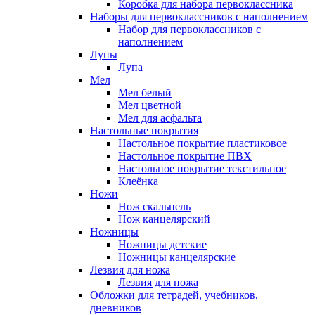
Коробка для набора первоклассника
Наборы для первоклассников с наполнением
Набор для первоклассников с
наполнением
Лупы
Лупа
Мел
Мел белый
Мел цветной
Мел для асфальта
Настольные покрытия
Настольное покрытие пластиковое
Настольное покрытие ПВХ
Настольное покрытие текстильное
Клеёнка
Ножи
Нож скальпель
Нож канцелярский
Ножницы
Ножницы детские
Ножницы канцелярские
Лезвия для ножа
Лезвия для ножа
Обложки для тетрадей, учебников,
дневников