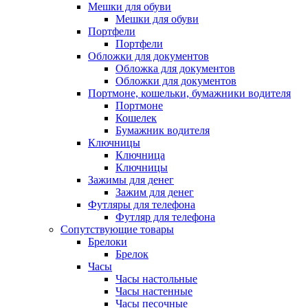
Мешки для обуви
Мешки для обуви
Портфели
Портфели
Обложки для документов
Обложка для документов
Обложки для документов
Портмоне, кошельки, бумажники водителя
Портмоне
Кошелек
Бумажник водителя
Ключницы
Ключница
Ключницы
Зажимы для денег
Зажим для денег
Футляры для телефона
Футляр для телефона
Сопутствующие товары
Брелоки
Брелок
Часы
Часы настольные
Часы настенные
Часы песочные