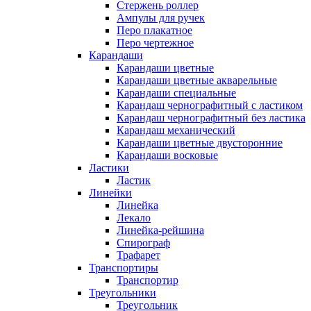
Стержень роллер
Ампулы для ручек
Перо плакатное
Перо чертежное
Карандаши
Карандаши цветные
Карандаши цветные акварельные
Карандаши специальные
Карандаш чернографитный с ластиком
Карандаш чернографитный без ластика
Карандаш механический
Карандаши цветные двусторонние
Карандаши восковые
Ластики
Ластик
Линейки
Линейка
Лекало
Линейка-рейшина
Спирограф
Трафарет
Транспортиры
Транспортир
Треугольники
Треугольник