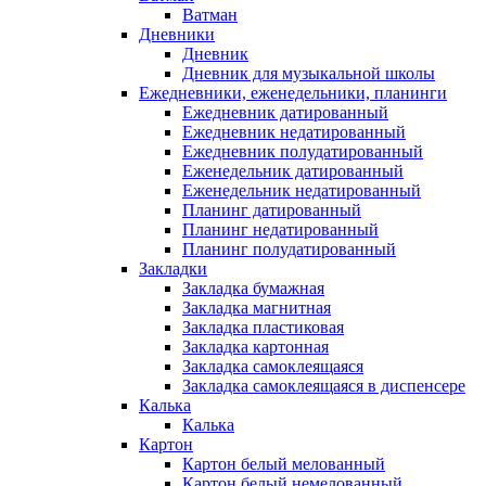
Ватман
Дневники
Дневник
Дневник для музыкальной школы
Ежедневники, еженедельники, планинги
Ежедневник датированный
Ежедневник недатированный
Ежедневник полудатированный
Еженедельник датированный
Еженедельник недатированный
Планинг датированный
Планинг недатированный
Планинг полудатированный
Закладки
Закладка бумажная
Закладка магнитная
Закладка пластиковая
Закладка картонная
Закладка самоклеящаяся
Закладка самоклеящаяся в диспенсере
Калька
Калька
Картон
Картон белый мелованный
Картон белый немелованный