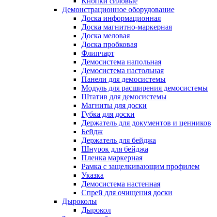
Кнопки силовые
Демонстрационное оборудование
Доска информационная
Доска магнитно-маркерная
Доска меловая
Доска пробковая
Флипчарт
Демосистема напольная
Демосистема настольная
Панели для демосистемы
Модуль для расширения демосистемы
Штатив для демосистемы
Магниты для доски
Губка для доски
Держатель для документов и ценников
Бейдж
Держатель для бейджа
Шнурок для бейджа
Пленка маркерная
Рамка с защелкивающим профилем
Указка
Демосистема настенная
Спрей для очищения доски
Дыроколы
Дырокол