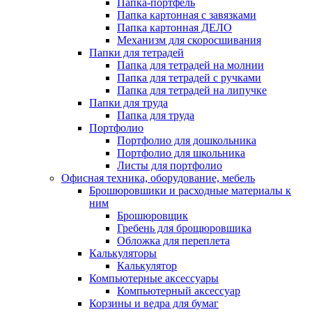
Папка-портфель
Папка картонная с завязками
Папка картонная ДЕЛО
Механизм для скоросшивания
Папки для тетрадей
Папка для тетрадей на молнии
Папка для тетрадей с ручками
Папка для тетрадей на липучке
Папки для труда
Папка для труда
Портфолио
Портфолио для дошкольника
Портфолио для школьника
Листы для портфолио
Офисная техника, оборудование, мебель
Брошюровшики и расходные материалы к
ним
Брошюровщик
Гребень для брощюровшика
Обложка для переплета
Калькуляторы
Калькулятор
Компьютерные аксессуары
Компьютерный аксессуар
Корзины и ведра для бумаг