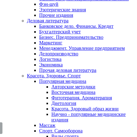
Фэн-шуй
Эзотерические знания
Прочие издания
Деловая литература
Банковское дело. Финансы. Кредит
Бухгалтерский учет
Бизнес. Предпринимательство
Маркетинг
Менеджмент. Управление предприятием
Делопроизводство
Логистика
Экономика
Прочая деловая литература
Красота. Здоровье. Спорт
Популярная медицина
Авторские методики
Восточная медицина
Фитотерапия. Ароматерапия
Диетология
Красота. Здоровый образ жизни
Научно - популярные медицинские
издания
Массаж
Спорт. Самооборона
Виды спорта