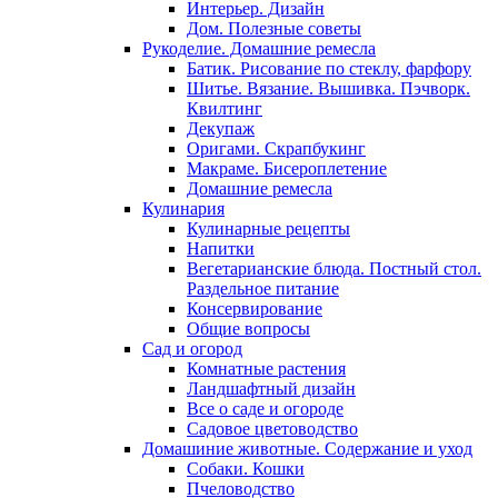
Интерьер. Дизайн
Дом. Полезные советы
Рукоделие. Домашние ремесла
Батик. Рисование по стеклу, фарфору
Шитье. Вязание. Вышивка. Пэчворк.
Квилтинг
Декупаж
Оригами. Скрапбукинг
Макраме. Бисероплетение
Домашние ремесла
Кулинария
Кулинарные рецепты
Напитки
Вегетарианские блюда. Постный стол.
Раздельное питание
Консервирование
Общие вопросы
Сад и огород
Комнатные растения
Ландшафтный дизайн
Все о саде и огороде
Садовое цветоводство
Домашиние животные. Содержание и уход
Собаки. Кошки
Пчеловодство