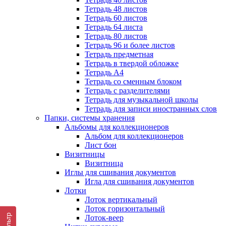
Тетрадь 48 листов
Тетрадь 60 листов
Тетрадь 64 листа
Тетрадь 80 листов
Тетрадь 96 и более листов
Тетрадь предметная
Тетрадь в твердой обложке
Тетрадь А4
Тетрадь со сменным блоком
Тетрадь с разделителями
Тетрадь для музыкальной школы
Тетрадь для записи иностранных слов
Папки, системы хранения
Альбомы для коллекционеров
Альбом для коллекционеров
Лист бон
Визитницы
Визитница
Иглы для сшивания документов
Игла для сшивания документов
Лотки
Лоток вертикальный
Лоток горизонтальный
Фильтр
Лоток-веер