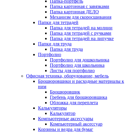
Папка-портфель
Папка картонная с завязками
Папка картонная ДЕЛО
Механизм для скоросшивания
Папки для тетрадей
Папка для тетрадей на молнии
Папка для тетрадей с ручками
Папка для тетрадей на липучке
Папки для труда
Папка для труда
Портфолио
Портфолио для дошкольника
Портфолио для школьника
Листы для портфолио
Офисная техника, оборудование, мебель
Брошюровшики и расходные материалы к
ним
Брошюровщик
Гребень для брощюровшика
Обложка для переплета
Калькуляторы
Калькулятор
Компьютерные аксессуары
Компьютерный аксессуар
Корзины и ведра для бумаг