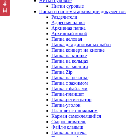
Нитки суровые
Нитки суровые
Папки и системы архивации документов
Разделители
Адресная папка
Архивная папка
Архивный короб
Папка деловая
Папка для дипломных работ
Папка конверт на кнопке
Папка на кнопке
Папка на кольцах
Папка на молнии
Папка Zip
Папка на резинке
Папка с зажимом
Папка с файлами
Папка-планшет
Папка-регистратор
Папка-уголок
Планшет с прижимом
Карман самоклеящийся
Скоросшиватель
Файл-вкладыш
Папка-картотека