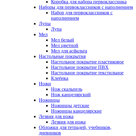
Коробка для набора первоклассника
Наборы для первоклассников с наполнением
Набор для первоклассников с
наполнением
Лупы
Лупа
Мел
Мел белый
Мел цветной
Мел для асфальта
Настольные покрытия
Настольное покрытие пластиковое
Настольное покрытие ПВХ
Настольное покрытие текстильное
Клеёнка
Ножи
Нож скальпель
Нож канцелярский
Ножницы
Ножницы детские
Ножницы канцелярские
Лезвия для ножа
Лезвия для ножа
Обложки для тетрадей, учебников,
дневников