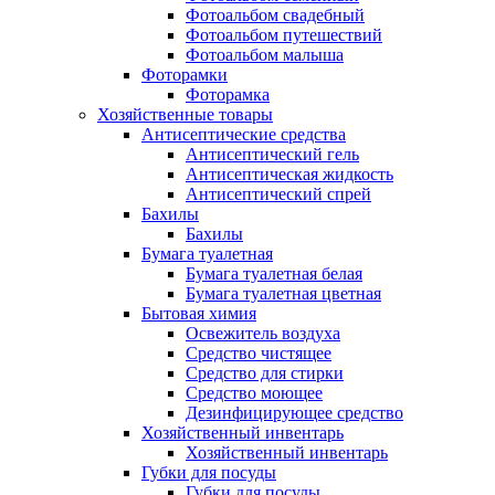
Фотоальбом свадебный
Фотоальбом путешествий
Фотоальбом малыша
Фоторамки
Фоторамка
Хозяйственные товары
Антисептические средства
Антисептический гель
Антисептическая жидкость
Антисептический спрей
Бахилы
Бахилы
Бумага туалетная
Бумага туалетная белая
Бумага туалетная цветная
Бытовая химия
Освежитель воздуха
Средство чистящее
Средство для стирки
Средство моющее
Дезинфицирующее средство
Хозяйственный инвентарь
Хозяйственный инвентарь
Губки для посуды
Губки для посуды