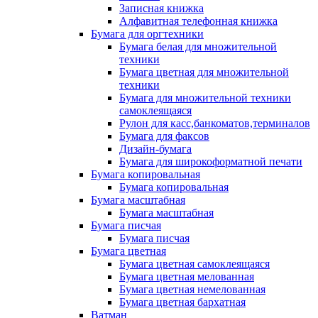
Записная книжка
Алфавитная телефонная книжка
Бумага для оргтехники
Бумага белая для множительной
техники
Бумага цветная для множительной
техники
Бумага для множительной техники
самоклеящаяся
Рулон для касс,банкоматов,терминалов
Бумага для факсов
Дизайн-бумага
Бумага для широкоформатной печати
Бумага копировальная
Бумага копировальная
Бумага масштабная
Бумага масштабная
Бумага писчая
Бумага писчая
Бумага цветная
Бумага цветная самоклеящаяся
Бумага цветная мелованная
Бумага цветная немелованная
Бумага цветная бархатная
Ватман