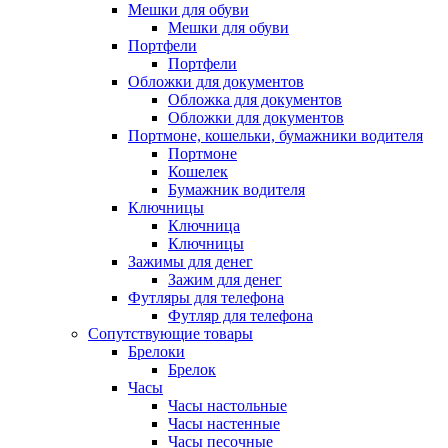
Мешки для обуви
Мешки для обуви
Портфели
Портфели
Обложки для документов
Обложка для документов
Обложки для документов
Портмоне, кошельки, бумажники водителя
Портмоне
Кошелек
Бумажник водителя
Ключницы
Ключница
Ключницы
Зажимы для денег
Зажим для денег
Футляры для телефона
Футляр для телефона
Сопутствующие товары
Брелоки
Брелок
Часы
Часы настольные
Часы настенные
Часы песочные