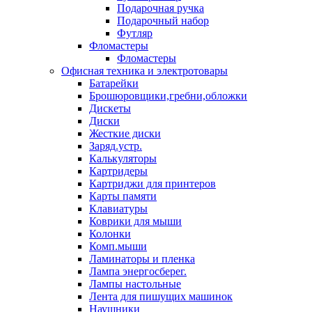
Подарочная ручка
Подарочный набор
Футляр
Фломастеры
Фломастеры
Офисная техника и электротовары
Батарейки
Брошюровщики,гребни,обложки
Дискеты
Диски
Жесткие диски
Заряд.устр.
Калькуляторы
Картридеры
Картриджи для принтеров
Карты памяти
Клавиатуры
Коврики для мыши
Колонки
Комп.мыши
Ламинаторы и пленка
Лампа энергосберег.
Лампы настольные
Лента для пишущих машинок
Наушники