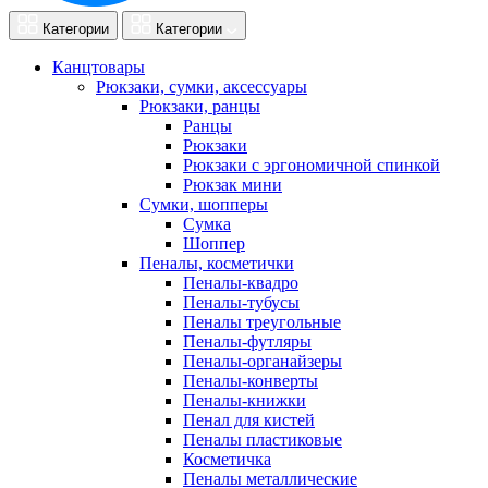
Категории
Категории
Канцтовары
Рюкзаки, сумки, аксессуары
Рюкзаки, ранцы
Ранцы
Рюкзаки
Рюкзаки с эргономичной спинкой
Рюкзак мини
Сумки, шопперы
Сумка
Шоппер
Пеналы, косметички
Пеналы-квадро
Пеналы-тубусы
Пеналы треугольные
Пеналы-футляры
Пеналы-органайзеры
Пеналы-конверты
Пеналы-книжки
Пенал для кистей
Пеналы пластиковые
Косметичка
Пеналы металлические