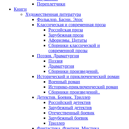
Переплетчики
Книги
Художественная литература
Фольклор. Басни. Эпос
Классическая и современная проза
Российская проза
Зарубежная проза
Афоризмы. Цитаты
Сборники классической и
современной прозы
Поэзия. Драматургия
Поэзия
Драматургия
Сборники произведений.
Исторический и приключенческий роман
Военный роман
Историко-приключенческий роман
Сборники произведений..
Детектив. Боевик. Триллер
Российский детектив
Зарубежный детектив
Отечественный боевик
Зарубежный боевик
Триллер
Фантастика. Фэнтези. Мистика