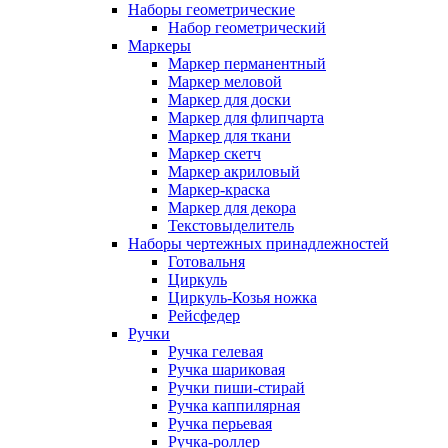
Наборы геометрические
Набор геометрический
Маркеры
Маркер перманентный
Маркер меловой
Маркер для доски
Маркер для флипчарта
Маркер для ткани
Маркер скетч
Маркер акриловый
Маркер-краска
Маркер для декора
Текстовыделитель
Наборы чертежных принадлежностей
Готовальня
Циркуль
Циркуль-Козья ножка
Рейсфедер
Ручки
Ручка гелевая
Ручка шариковая
Ручки пиши-стирай
Ручка каппилярная
Ручка перьевая
Ручка-роллер