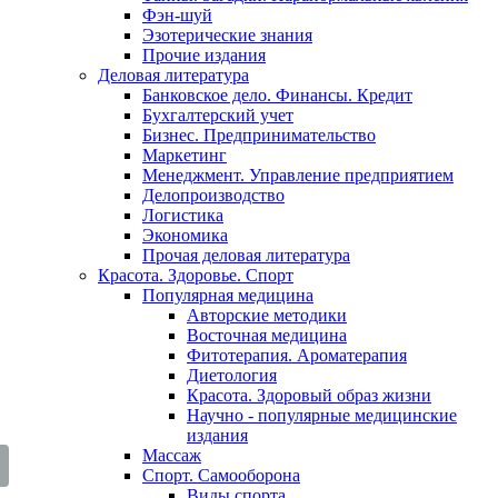
Фэн-шуй
Эзотерические знания
Прочие издания
Деловая литература
Банковское дело. Финансы. Кредит
Бухгалтерский учет
Бизнес. Предпринимательство
Маркетинг
Менеджмент. Управление предприятием
Делопроизводство
Логистика
Экономика
Прочая деловая литература
Красота. Здоровье. Спорт
Популярная медицина
Авторские методики
Восточная медицина
Фитотерапия. Ароматерапия
Диетология
Красота. Здоровый образ жизни
Научно - популярные медицинские
издания
Массаж
Спорт. Самооборона
Виды спорта