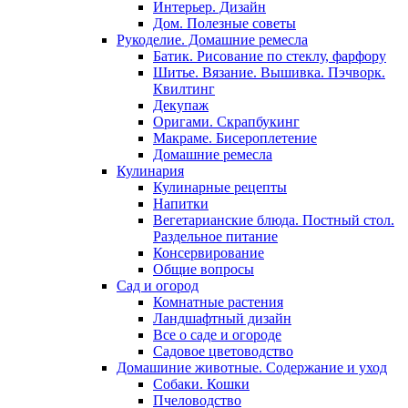
Интерьер. Дизайн
Дом. Полезные советы
Рукоделие. Домашние ремесла
Батик. Рисование по стеклу, фарфору
Шитье. Вязание. Вышивка. Пэчворк.
Квилтинг
Декупаж
Оригами. Скрапбукинг
Макраме. Бисероплетение
Домашние ремесла
Кулинария
Кулинарные рецепты
Напитки
Вегетарианские блюда. Постный стол.
Раздельное питание
Консервирование
Общие вопросы
Сад и огород
Комнатные растения
Ландшафтный дизайн
Все о саде и огороде
Садовое цветоводство
Домашиние животные. Содержание и уход
Собаки. Кошки
Пчеловодство