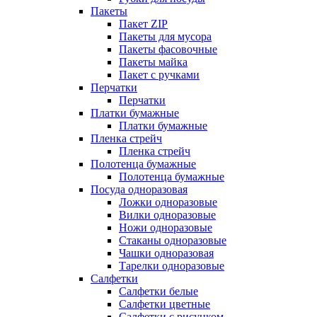
Пакеты
Пакет ZIP
Пакеты для мусора
Пакеты фасовочные
Пакеты майка
Пакет с ручками
Перчатки
Перчатки
Платки бумажные
Платки бумажные
Пленка стрейч
Пленка стрейч
Полотенца бумажные
Полотенца бумажные
Посуда одноразовая
Ложки одноразовые
Вилки одноразовые
Ножи одноразовые
Стаканы одноразовые
Чашки одноразовая
Тарелки одноразовые
Салфетки
Салфетки белые
Салфетки цветные
Салфетки с рисунком