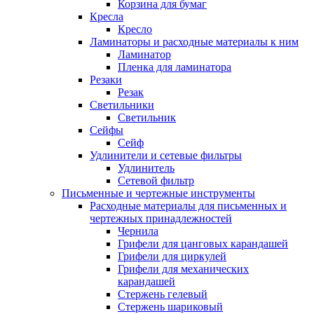
Корзина для бумаг
Кресла
Кресло
Ламинаторы и расходные материалы к ним
Ламинатор
Пленка для ламинатора
Резаки
Резак
Светильники
Светильник
Сейфы
Сейф
Удлинители и сетевые фильтры
Удлинитель
Сетевой фильтр
Письменные и чертежные инструменты
Расходные материалы для письменных и
чертежных принадлежностей
Чернила
Грифели для цанговых карандашей
Грифели для циркулей
Грифели для механических
карандашей
Стержень гелевый
Стержень шариковый