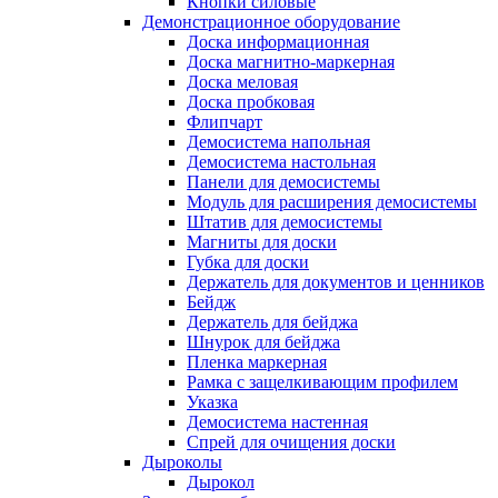
Кнопки силовые
Демонстрационное оборудование
Доска информационная
Доска магнитно-маркерная
Доска меловая
Доска пробковая
Флипчарт
Демосистема напольная
Демосистема настольная
Панели для демосистемы
Модуль для расширения демосистемы
Штатив для демосистемы
Магниты для доски
Губка для доски
Держатель для документов и ценников
Бейдж
Держатель для бейджа
Шнурок для бейджа
Пленка маркерная
Рамка с защелкивающим профилем
Указка
Демосистема настенная
Спрей для очищения доски
Дыроколы
Дырокол