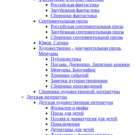
Российская фантастика
Зарубежная фантастика
Сборники фантастики
Сентиментальная проза
Российская сентиментальная проза
Зарубежная сентиментальная проза
Сборники сентиментальной прозы
Юмор. Сатира
Художественно - документальная проза.
Мемуары
Публицистика
Письма. Дневники. Записные книжки
Мемуары. Биографии
Хроники событий
Заметки путешественников
Сборники произведений
Сборники художественной литературы
Детская литература
Детская художественная литература
Фольклор и мифы
Проза для детей
Поэзия и драматургия для детей
Приключения
Детективы для детей
Фантастика, фэнтези мистика