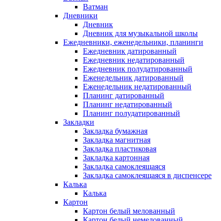
Ватман
Дневники
Дневник
Дневник для музыкальной школы
Ежедневники, еженедельники, планинги
Ежедневник датированный
Ежедневник недатированный
Ежедневник полудатированный
Еженедельник датированный
Еженедельник недатированный
Планинг датированный
Планинг недатированный
Планинг полудатированный
Закладки
Закладка бумажная
Закладка магнитная
Закладка пластиковая
Закладка картонная
Закладка самоклеящаяся
Закладка самоклеящаяся в диспенсере
Калька
Калька
Картон
Картон белый мелованный
Картон белый немелованный