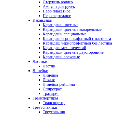
Стержень роллер
Ампулы для ручек
Перо плакатное
Перо чертежное
Карандаши
Карандаши цветные
Карандаши цветные акварельные
Карандаши специальные
Карандаш чернографитный с ластиком
Карандаш чернографитный без ластика
Карандаш механический
Карандаши цветные двусторонние
Карандаши восковые
Ластики
Ластик
Линейки
Линейка
Лекало
Линейка-рейшина
Спирограф
Трафарет
Транспортиры
Транспортир
Треугольники
Треугольник