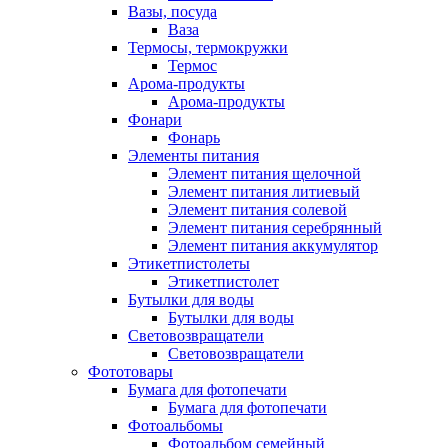
Вазы, посуда
Ваза
Термосы, термокружки
Термос
Арома-продукты
Арома-продукты
Фонари
Фонарь
Элементы питания
Элемент питания щелочной
Элемент питания литиевый
Элемент питания солевой
Элемент питания серебрянный
Элемент питания аккумулятор
Этикетпистолеты
Этикетпистолет
Бутылки для воды
Бутылки для воды
Световозвращатели
Световозвращатели
Фототовары
Бумага для фотопечати
Бумага для фотопечати
Фотоальбомы
Фотоальбом семейный