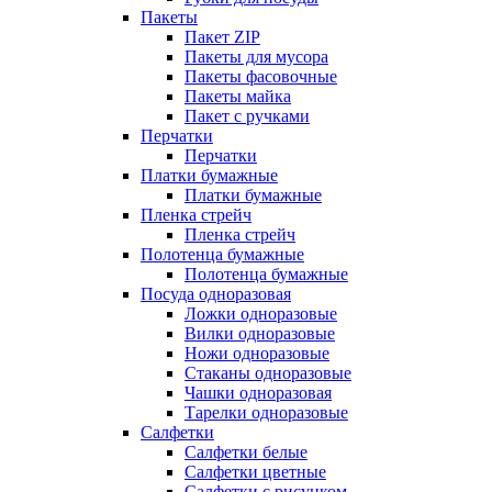
Пакеты
Пакет ZIP
Пакеты для мусора
Пакеты фасовочные
Пакеты майка
Пакет с ручками
Перчатки
Перчатки
Платки бумажные
Платки бумажные
Пленка стрейч
Пленка стрейч
Полотенца бумажные
Полотенца бумажные
Посуда одноразовая
Ложки одноразовые
Вилки одноразовые
Ножи одноразовые
Стаканы одноразовые
Чашки одноразовая
Тарелки одноразовые
Салфетки
Салфетки белые
Салфетки цветные
Салфетки с рисунком