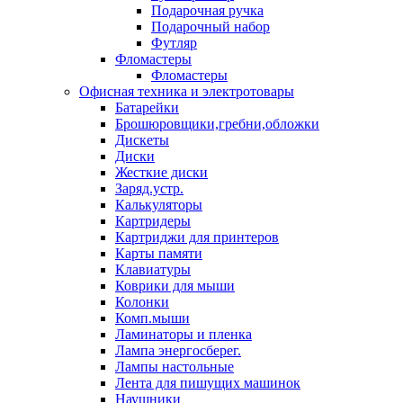
Подарочная ручка
Подарочный набор
Футляр
Фломастеры
Фломастеры
Офисная техника и электротовары
Батарейки
Брошюровщики,гребни,обложки
Дискеты
Диски
Жесткие диски
Заряд.устр.
Калькуляторы
Картридеры
Картриджи для принтеров
Карты памяти
Клавиатуры
Коврики для мыши
Колонки
Комп.мыши
Ламинаторы и пленка
Лампа энергосберег.
Лампы настольные
Лента для пишущих машинок
Наушники