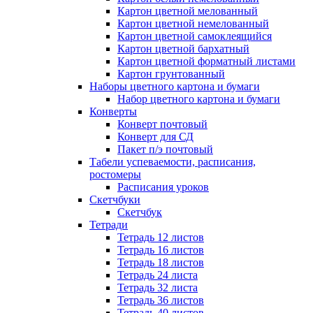
Картон цветной мелованный
Картон цветной немелованный
Картон цветной самоклеящийся
Картон цветной бархатный
Картон цветной форматный листами
Картон грунтованный
Наборы цветного картона и бумаги
Набор цветного картона и бумаги
Конверты
Конверт почтовый
Конверт для СД
Пакет п/э почтовый
Табели успеваемости, расписания,
ростомеры
Расписания уроков
Скетчбуки
Скетчбук
Тетради
Тетрадь 12 листов
Тетрадь 16 листов
Тетрадь 18 листов
Тетрадь 24 листа
Тетрадь 32 листа
Тетрадь 36 листов
Тетрадь 40 листов