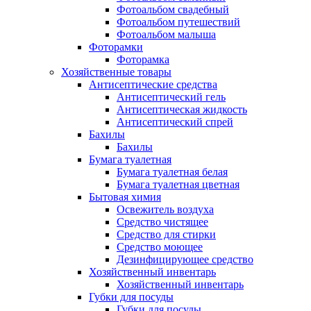
Фотоальбом свадебный
Фотоальбом путешествий
Фотоальбом малыша
Фоторамки
Фоторамка
Хозяйственные товары
Антисептические средства
Антисептический гель
Антисептическая жидкость
Антисептический спрей
Бахилы
Бахилы
Бумага туалетная
Бумага туалетная белая
Бумага туалетная цветная
Бытовая химия
Освежитель воздуха
Средство чистящее
Средство для стирки
Средство моющее
Дезинфицирующее средство
Хозяйственный инвентарь
Хозяйственный инвентарь
Губки для посуды
Губки для посуды