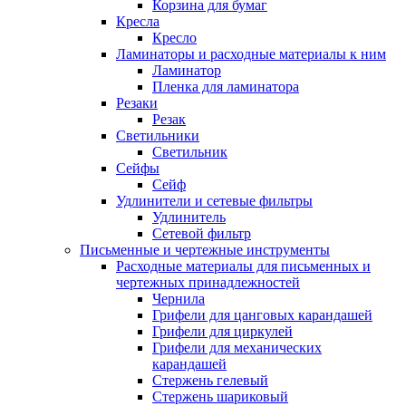
Корзина для бумаг
Кресла
Кресло
Ламинаторы и расходные материалы к ним
Ламинатор
Пленка для ламинатора
Резаки
Резак
Светильники
Светильник
Сейфы
Сейф
Удлинители и сетевые фильтры
Удлинитель
Сетевой фильтр
Письменные и чертежные инструменты
Расходные материалы для письменных и
чертежных принадлежностей
Чернила
Грифели для цанговых карандашей
Грифели для циркулей
Грифели для механических
карандашей
Стержень гелевый
Стержень шариковый