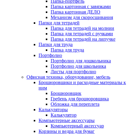
Папка-портфель
Папка картонная с завязками
Папка картонная ДЕЛО
Механизм для скоросшивания
Папки для тетрадей
Папка для тетрадей на молнии
Папка для тетрадей с ручками
Папка для тетрадей на липучке
Папки для труда
Папка для труда
Портфолио
Портфолио для дошкольника
Портфолио для школьника
Листы для портфолио
Офисная техника, оборудование, мебель
Брошюровшики и расходные материалы к
ним
Брошюровщик
Гребень для брощюровшика
Обложка для переплета
Калькуляторы
Калькулятор
Компьютерные аксессуары
Компьютерный аксессуар
Корзины и ведра для бумаг