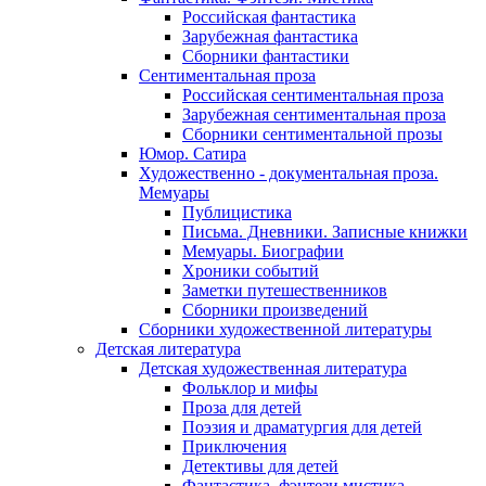
Российская фантастика
Зарубежная фантастика
Сборники фантастики
Сентиментальная проза
Российская сентиментальная проза
Зарубежная сентиментальная проза
Сборники сентиментальной прозы
Юмор. Сатира
Художественно - документальная проза.
Мемуары
Публицистика
Письма. Дневники. Записные книжки
Мемуары. Биографии
Хроники событий
Заметки путешественников
Сборники произведений
Сборники художественной литературы
Детская литература
Детская художественная литература
Фольклор и мифы
Проза для детей
Поэзия и драматургия для детей
Приключения
Детективы для детей
Фантастика, фэнтези мистика