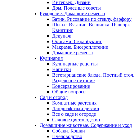
Интерьер. Дизайн
Дом. Полезные советы
Рукоделие. Домашние ремесла
Батик. Рисование по стеклу, фарфору
Шитье. Вязание. Вышивка. Пэчворк.
Квилтинг
Декупаж
Оригами. Скрапбукинг
Макраме. Бисероплетение
Домашние ремесла
Кулинария
Кулинарные рецепты
Напитки
Вегетарианские блюда. Постный стол.
Раздельное питание
Консервирование
Общие вопросы
Сад и огород
Комнатные растения
Ландшафтный дизайн
Все о саде и огороде
Садовое цветоводство
Домашиние животные. Содержание и уход
Собаки. Кошки
Пчеловодство