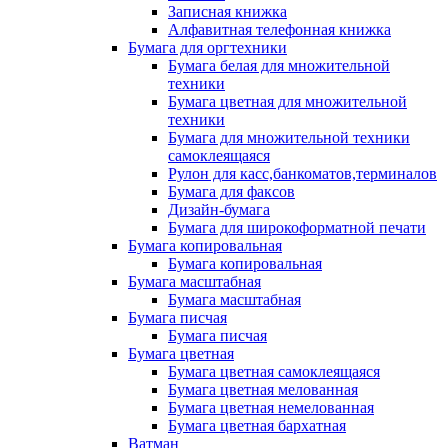
Записная книжка
Алфавитная телефонная книжка
Бумага для оргтехники
Бумага белая для множительной
техники
Бумага цветная для множительной
техники
Бумага для множительной техники
самоклеящаяся
Рулон для касс,банкоматов,терминалов
Бумага для факсов
Дизайн-бумага
Бумага для широкоформатной печати
Бумага копировальная
Бумага копировальная
Бумага масштабная
Бумага масштабная
Бумага писчая
Бумага писчая
Бумага цветная
Бумага цветная самоклеящаяся
Бумага цветная мелованная
Бумага цветная немелованная
Бумага цветная бархатная
Ватман