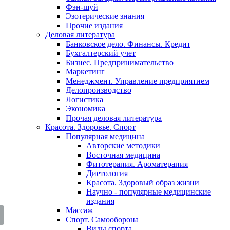
Фэн-шуй
Эзотерические знания
Прочие издания
Деловая литература
Банковское дело. Финансы. Кредит
Бухгалтерский учет
Бизнес. Предпринимательство
Маркетинг
Менеджмент. Управление предприятием
Делопроизводство
Логистика
Экономика
Прочая деловая литература
Красота. Здоровье. Спорт
Популярная медицина
Авторские методики
Восточная медицина
Фитотерапия. Ароматерапия
Диетология
Красота. Здоровый образ жизни
Научно - популярные медицинские
издания
Массаж
Спорт. Самооборона
Виды спорта