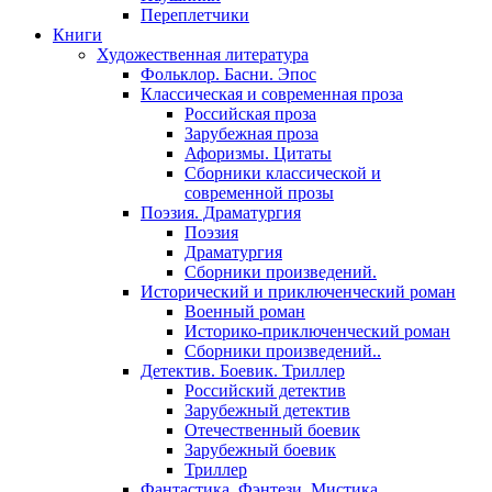
Переплетчики
Книги
Художественная литература
Фольклор. Басни. Эпос
Классическая и современная проза
Российская проза
Зарубежная проза
Афоризмы. Цитаты
Сборники классической и
современной прозы
Поэзия. Драматургия
Поэзия
Драматургия
Сборники произведений.
Исторический и приключенческий роман
Военный роман
Историко-приключенческий роман
Сборники произведений..
Детектив. Боевик. Триллер
Российский детектив
Зарубежный детектив
Отечественный боевик
Зарубежный боевик
Триллер
Фантастика. Фэнтези. Мистика