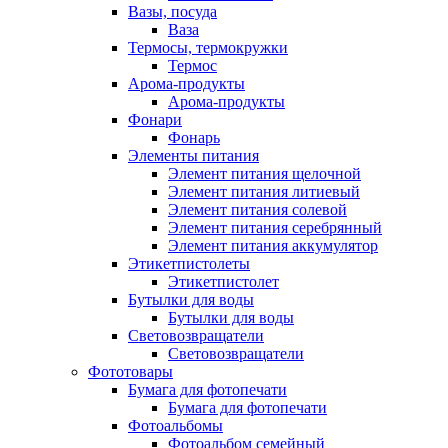
Вазы, посуда
Ваза
Термосы, термокружки
Термос
Арома-продукты
Арома-продукты
Фонари
Фонарь
Элементы питания
Элемент питания щелочной
Элемент питания литиевый
Элемент питания солевой
Элемент питания серебрянный
Элемент питания аккумулятор
Этикетпистолеты
Этикетпистолет
Бутылки для воды
Бутылки для воды
Световозвращатели
Световозвращатели
Фототовары
Бумага для фотопечати
Бумага для фотопечати
Фотоальбомы
Фотоальбом семейный