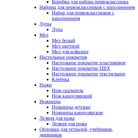
Коробка для набора первоклассника
Наборы для первоклассников с наполнением
Набор для первоклассников с
наполнением
Лупы
Лупа
Мел
Мел белый
Мел цветной
Мел для асфальта
Настольные покрытия
Настольное покрытие пластиковое
Настольное покрытие ПВХ
Настольное покрытие текстильное
Клеёнка
Ножи
Нож скальпель
Нож канцелярский
Ножницы
Ножницы детские
Ножницы канцелярские
Лезвия для ножа
Лезвия для ножа
Обложки для тетрадей, учебников,
дневников