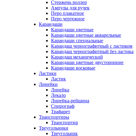
Стержень роллер
Ампулы для ручек
Перо плакатное
Перо чертежное
Карандаши
Карандаши цветные
Карандаши цветные акварельные
Карандаши специальные
Карандаш чернографитный с ластиком
Карандаш чернографитный без ластика
Карандаш механический
Карандаши цветные двусторонние
Карандаши восковые
Ластики
Ластик
Линейки
Линейка
Лекало
Линейка-рейшина
Спирограф
Трафарет
Транспортиры
Транспортир
Треугольники
Треугольник