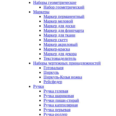
Наборы геометрические
Набор геометрический
Маркеры
Маркер перманентный
Маркер меловой
Маркер для доски
Маркер для флипчарта
Маркер для ткани
Маркер скетч
Маркер акриловый
Маркер-краска
Маркер для декора
Текстовыделитель
Наборы чертежных принадлежностей
Готовальня
Циркуль
Циркуль-Козья ножка
Рейсфедер
Ручки
Ручка гелевая
Ручка шариковая
Ручки пиши-стирай
Ручка каппилярная
Ручка перьевая
Ручка-роллер