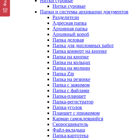
Нитки суровые
Нитки суровые
Папки и системы архивации документов
Разделители
Адресная папка
Архивная папка
Архивный короб
Папка деловая
Папка для дипломных работ
Папка конверт на кнопке
Папка на кнопке
Папка на кольцах
Папка на молнии
Папка Zip
Папка на резинке
Папка с зажимом
Папка с файлами
Папка-планшет
Папка-регистратор
Папка-уголок
Планшет с прижимом
Карман самоклеящийся
Скоросшиватель
Файл-вкладыш
Папка-картотека