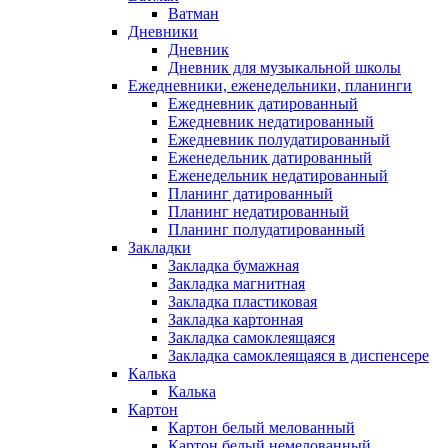
Ватман
Дневники
Дневник
Дневник для музыкальной школы
Ежедневники, еженедельники, планинги
Ежедневник датированный
Ежедневник недатированный
Ежедневник полудатированный
Еженедельник датированный
Еженедельник недатированный
Планинг датированный
Планинг недатированный
Планинг полудатированный
Закладки
Закладка бумажная
Закладка магнитная
Закладка пластиковая
Закладка картонная
Закладка самоклеящаяся
Закладка самоклеящаяся в диспенсере
Калька
Калька
Картон
Картон белый мелованный
Картон белый немелованный