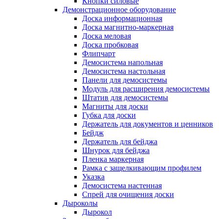
Кнопки силовые
Демонстрационное оборудование
Доска информационная
Доска магнитно-маркерная
Доска меловая
Доска пробковая
Флипчарт
Демосистема напольная
Демосистема настольная
Панели для демосистемы
Модуль для расширения демосистемы
Штатив для демосистемы
Магниты для доски
Губка для доски
Держатель для документов и ценников
Бейдж
Держатель для бейджа
Шнурок для бейджа
Пленка маркерная
Рамка с защелкивающим профилем
Указка
Демосистема настенная
Спрей для очищения доски
Дыроколы
Дырокол