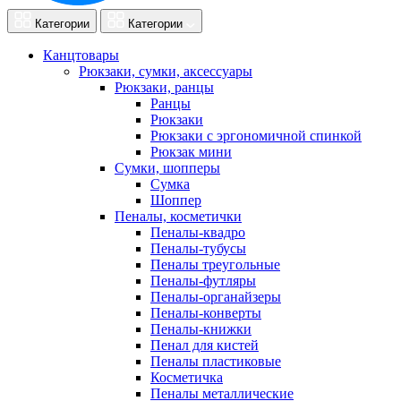
Категории
Категории
Канцтовары
Рюкзаки, сумки, аксессуары
Рюкзаки, ранцы
Ранцы
Рюкзаки
Рюкзаки с эргономичной спинкой
Рюкзак мини
Сумки, шопперы
Сумка
Шоппер
Пеналы, косметички
Пеналы-квадро
Пеналы-тубусы
Пеналы треугольные
Пеналы-футляры
Пеналы-органайзеры
Пеналы-конверты
Пеналы-книжки
Пенал для кистей
Пеналы пластиковые
Косметичка
Пеналы металлические