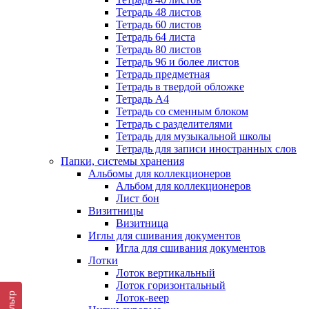
Тетрадь 48 листов
Тетрадь 60 листов
Тетрадь 64 листа
Тетрадь 80 листов
Тетрадь 96 и более листов
Тетрадь предметная
Тетрадь в твердой обложке
Тетрадь А4
Тетрадь со сменным блоком
Тетрадь с разделителями
Тетрадь для музыкальной школы
Тетрадь для записи иностранных слов
Папки, системы хранения
Альбомы для коллекционеров
Альбом для коллекционеров
Лист бон
Визитницы
Визитница
Иглы для сшивания документов
Игла для сшивания документов
Лотки
Лоток вертикальный
Лоток горизонтальный
Фильтр
Лоток-веер