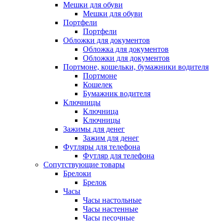
Мешки для обуви
Мешки для обуви
Портфели
Портфели
Обложки для документов
Обложка для документов
Обложки для документов
Портмоне, кошельки, бумажники водителя
Портмоне
Кошелек
Бумажник водителя
Ключницы
Ключница
Ключницы
Зажимы для денег
Зажим для денег
Футляры для телефона
Футляр для телефона
Сопутствующие товары
Брелоки
Брелок
Часы
Часы настольные
Часы настенные
Часы песочные