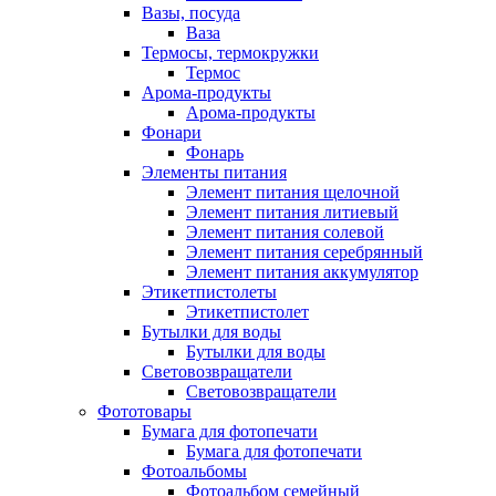
Вазы, посуда
Ваза
Термосы, термокружки
Термос
Арома-продукты
Арома-продукты
Фонари
Фонарь
Элементы питания
Элемент питания щелочной
Элемент питания литиевый
Элемент питания солевой
Элемент питания серебрянный
Элемент питания аккумулятор
Этикетпистолеты
Этикетпистолет
Бутылки для воды
Бутылки для воды
Световозвращатели
Световозвращатели
Фототовары
Бумага для фотопечати
Бумага для фотопечати
Фотоальбомы
Фотоальбом семейный