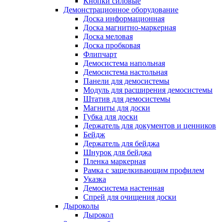
Кнопки силовые
Демонстрационное оборудование
Доска информационная
Доска магнитно-маркерная
Доска меловая
Доска пробковая
Флипчарт
Демосистема напольная
Демосистема настольная
Панели для демосистемы
Модуль для расширения демосистемы
Штатив для демосистемы
Магниты для доски
Губка для доски
Держатель для документов и ценников
Бейдж
Держатель для бейджа
Шнурок для бейджа
Пленка маркерная
Рамка с защелкивающим профилем
Указка
Демосистема настенная
Спрей для очищения доски
Дыроколы
Дырокол