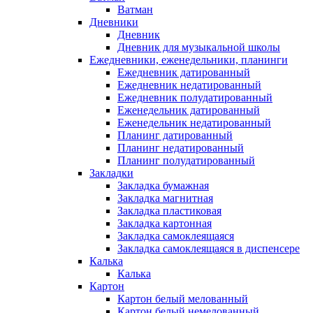
Ватман
Дневники
Дневник
Дневник для музыкальной школы
Ежедневники, еженедельники, планинги
Ежедневник датированный
Ежедневник недатированный
Ежедневник полудатированный
Еженедельник датированный
Еженедельник недатированный
Планинг датированный
Планинг недатированный
Планинг полудатированный
Закладки
Закладка бумажная
Закладка магнитная
Закладка пластиковая
Закладка картонная
Закладка самоклеящаяся
Закладка самоклеящаяся в диспенсере
Калька
Калька
Картон
Картон белый мелованный
Картон белый немелованный