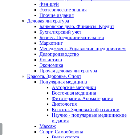
Фэн-шуй
Эзотерические знания
Прочие издания
Деловая литература
Банковское дело. Финансы. Кредит
Бухгалтерский учет
Бизнес. Предпринимательство
Маркетинг
Менеджмент. Управление предприятием
Делопроизводство
Логистика
Экономика
Прочая деловая литература
Красота. Здоровье. Спорт
Популярная медицина
Авторские методики
Восточная медицина
Фитотерапия. Ароматерапия
Диетология
Красота. Здоровый образ жизни
Научно - популярные медицинские
издания
Массаж
Спорт. Самооборона
Виды спорта