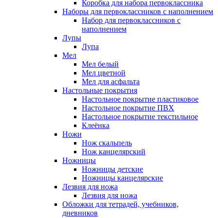
Коробка для набора первоклассника
Наборы для первоклассников с наполнением
Набор для первоклассников с
наполнением
Лупы
Лупа
Мел
Мел белый
Мел цветной
Мел для асфальта
Настольные покрытия
Настольное покрытие пластиковое
Настольное покрытие ПВХ
Настольное покрытие текстильное
Клеёнка
Ножи
Нож скальпель
Нож канцелярский
Ножницы
Ножницы детские
Ножницы канцелярские
Лезвия для ножа
Лезвия для ножа
Обложки для тетрадей, учебников,
дневников