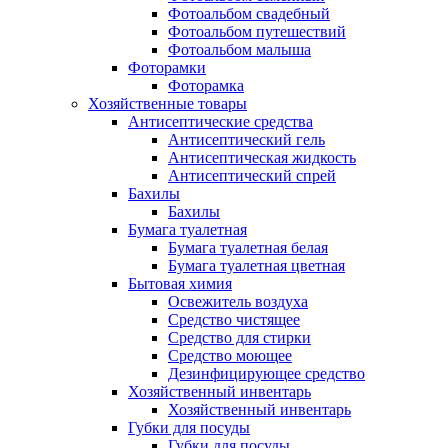
Фотоальбом свадебный
Фотоальбом путешествий
Фотоальбом малыша
Фоторамки
Фоторамка
Хозяйственные товары
Антисептические средства
Антисептический гель
Антисептическая жидкость
Антисептический спрей
Бахилы
Бахилы
Бумага туалетная
Бумага туалетная белая
Бумага туалетная цветная
Бытовая химия
Освежитель воздуха
Средство чистящее
Средство для стирки
Средство моющее
Дезинфицирующее средство
Хозяйственный инвентарь
Хозяйственный инвентарь
Губки для посуды
Губки для посуды