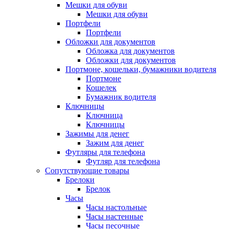
Мешки для обуви
Мешки для обуви
Портфели
Портфели
Обложки для документов
Обложка для документов
Обложки для документов
Портмоне, кошельки, бумажники водителя
Портмоне
Кошелек
Бумажник водителя
Ключницы
Ключница
Ключницы
Зажимы для денег
Зажим для денег
Футляры для телефона
Футляр для телефона
Сопутствующие товары
Брелоки
Брелок
Часы
Часы настольные
Часы настенные
Часы песочные