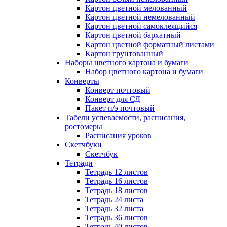
Картон цветной мелованный
Картон цветной немелованный
Картон цветной самоклеящийся
Картон цветной бархатный
Картон цветной форматный листами
Картон грунтованный
Наборы цветного картона и бумаги
Набор цветного картона и бумаги
Конверты
Конверт почтовый
Конверт для СД
Пакет п/э почтовый
Табели успеваемости, расписания,
ростомеры
Расписания уроков
Скетчбуки
Скетчбук
Тетради
Тетрадь 12 листов
Тетрадь 16 листов
Тетрадь 18 листов
Тетрадь 24 листа
Тетрадь 32 листа
Тетрадь 36 листов
Тетрадь 40 листов