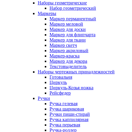
Наборы геометрические
Набор геометрический
Маркеры
Маркер перманентный
Маркер меловой
Маркер для доски
Маркер для флипчарта
Маркер для ткани
Маркер скетч
Маркер акриловый
Маркер-краска
Маркер для декора
Текстовыделитель
Наборы чертежных принадлежностей
Готовальня
Циркуль
Циркуль-Козья ножка
Рейсфедер
Ручки
Ручка гелевая
Ручка шариковая
Ручки пиши-стирай
Ручка каппилярная
Ручка перьевая
Ручка-роллер