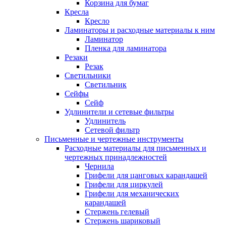
Корзина для бумаг
Кресла
Кресло
Ламинаторы и расходные материалы к ним
Ламинатор
Пленка для ламинатора
Резаки
Резак
Светильники
Светильник
Сейфы
Сейф
Удлинители и сетевые фильтры
Удлинитель
Сетевой фильтр
Письменные и чертежные инструменты
Расходные материалы для письменных и
чертежных принадлежностей
Чернила
Грифели для цанговых карандашей
Грифели для циркулей
Грифели для механических
карандашей
Стержень гелевый
Стержень шариковый