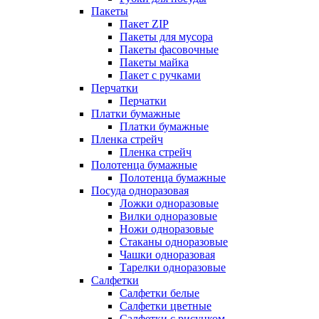
Пакеты
Пакет ZIP
Пакеты для мусора
Пакеты фасовочные
Пакеты майка
Пакет с ручками
Перчатки
Перчатки
Платки бумажные
Платки бумажные
Пленка стрейч
Пленка стрейч
Полотенца бумажные
Полотенца бумажные
Посуда одноразовая
Ложки одноразовые
Вилки одноразовые
Ножи одноразовые
Стаканы одноразовые
Чашки одноразовая
Тарелки одноразовые
Салфетки
Салфетки белые
Салфетки цветные
Салфетки с рисунком