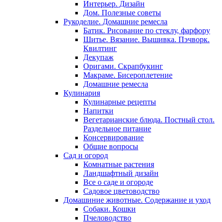
Интерьер. Дизайн
Дом. Полезные советы
Рукоделие. Домашние ремесла
Батик. Рисование по стеклу, фарфору
Шитье. Вязание. Вышивка. Пэчворк.
Квилтинг
Декупаж
Оригами. Скрапбукинг
Макраме. Бисероплетение
Домашние ремесла
Кулинария
Кулинарные рецепты
Напитки
Вегетарианские блюда. Постный стол.
Раздельное питание
Консервирование
Общие вопросы
Сад и огород
Комнатные растения
Ландшафтный дизайн
Все о саде и огороде
Садовое цветоводство
Домашиние животные. Содержание и уход
Собаки. Кошки
Пчеловодство