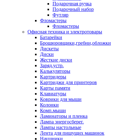
Подарочная ручка
Подарочный набор
Футляр
Фломастеры
Фломастеры
Офисная техника и электротовары
Батарейки
Брошюровщики,гребни,обложки
Дискеты
Диски
Жесткие диски
Заряд.устр.
Калькуляторы
Картридеры
Картриджи для принтеров
Карты памяти
Клавиатуры
Коврики для мыши
Колонки
Комп.мыши
Ламинаторы и пленка
Лампа энергосберег.
Лампы настольные
Лента для пишущих машинок
Наушники