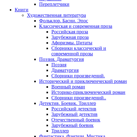
Переплетчики
Книги
Художественная литература
Фольклор. Басни. Эпос
Классическая и современная проза
Российская проза
Зарубежная проза
Афоризмы. Цитаты
Сборники классической и
современной прозы
Поэзия. Драматургия
Поэзия
Драматургия
Сборники произведений.
Исторический и приключенческий роман
Военный роман
Историко-приключенческий роман
Сборники произведений..
Детектив. Боевик. Триллер
Российский детектив
Зарубежный детектив
Отечественный боевик
Зарубежный боевик
Триллер
Фантастика. Фэнтези. Мистика