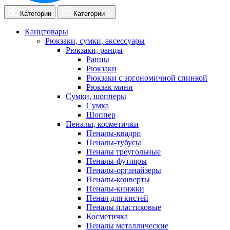
Категории
Категории
Канцтовары
Рюкзаки, сумки, аксессуары
Рюкзаки, ранцы
Ранцы
Рюкзаки
Рюкзаки с эргономичной спинкой
Рюкзак мини
Сумки, шопперы
Сумка
Шоппер
Пеналы, косметички
Пеналы-квадро
Пеналы-тубусы
Пеналы треугольные
Пеналы-футляры
Пеналы-органайзеры
Пеналы-конверты
Пеналы-книжки
Пенал для кистей
Пеналы пластиковые
Косметичка
Пеналы металлические