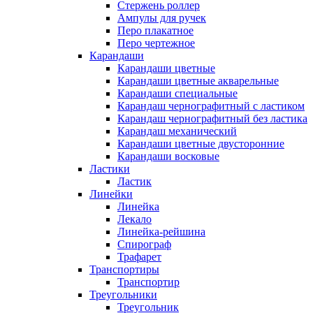
Стержень роллер
Ампулы для ручек
Перо плакатное
Перо чертежное
Карандаши
Карандаши цветные
Карандаши цветные акварельные
Карандаши специальные
Карандаш чернографитный с ластиком
Карандаш чернографитный без ластика
Карандаш механический
Карандаши цветные двусторонние
Карандаши восковые
Ластики
Ластик
Линейки
Линейка
Лекало
Линейка-рейшина
Спирограф
Трафарет
Транспортиры
Транспортир
Треугольники
Треугольник