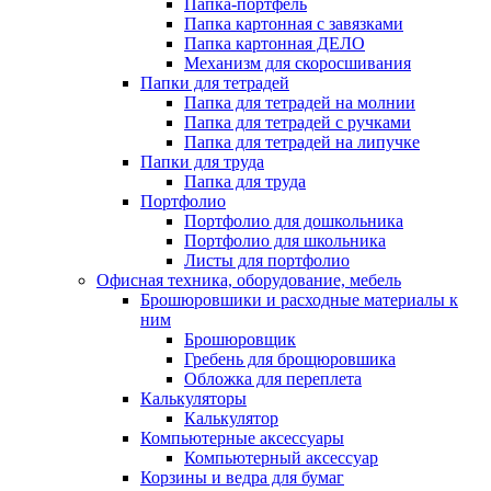
Папка-портфель
Папка картонная с завязками
Папка картонная ДЕЛО
Механизм для скоросшивания
Папки для тетрадей
Папка для тетрадей на молнии
Папка для тетрадей с ручками
Папка для тетрадей на липучке
Папки для труда
Папка для труда
Портфолио
Портфолио для дошкольника
Портфолио для школьника
Листы для портфолио
Офисная техника, оборудование, мебель
Брошюровшики и расходные материалы к
ним
Брошюровщик
Гребень для брощюровшика
Обложка для переплета
Калькуляторы
Калькулятор
Компьютерные аксессуары
Компьютерный аксессуар
Корзины и ведра для бумаг