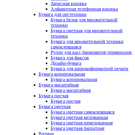
Записная книжка
Алфавитная телефонная книжка
Бумага для оргтехники
Бумага белая для множительной
техники
Бумага цветная для множительной
техники
Бумага для множительной техники
самоклеящаяся
Рулон для касс,банкоматов,терминалов
Бумага для факсов
Дизайн-бумага
Бумага для широкоформатной печати
Бумага копировальная
Бумага копировальная
Бумага масштабная
Бумага масштабная
Бумага писчая
Бумага писчая
Бумага цветная
Бумага цветная самоклеящаяся
Бумага цветная мелованная
Бумага цветная немелованная
Бумага цветная бархатная
Ватман