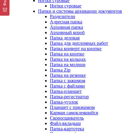
Нитки суровые
Нитки суровые
Папки и системы архивации документов
Разделители
Адресная папка
Архивная папка
Архивный короб
Папка деловая
Папка для дипломных работ
Папка конверт на кнопке
Папка на кнопке
Папка на кольцах
Папка на молнии
Папка Zip
Папка на резинке
Папка с зажимом
Папка с файлами
Папка-планшет
Папка-регистратор
Папка-уголок
Планшет с прижимом
Карман самоклеящийся
Скоросшиватель
Файл-вкладыш
Папка-картотека