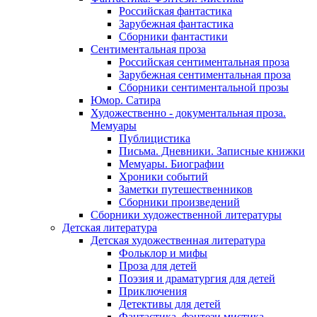
Российская фантастика
Зарубежная фантастика
Сборники фантастики
Сентиментальная проза
Российская сентиментальная проза
Зарубежная сентиментальная проза
Сборники сентиментальной прозы
Юмор. Сатира
Художественно - документальная проза.
Мемуары
Публицистика
Письма. Дневники. Записные книжки
Мемуары. Биографии
Хроники событий
Заметки путешественников
Сборники произведений
Сборники художественной литературы
Детская литература
Детская художественная литература
Фольклор и мифы
Проза для детей
Поэзия и драматургия для детей
Приключения
Детективы для детей
Фантастика, фэнтези мистика