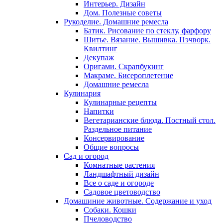
Интерьер. Дизайн
Дом. Полезные советы
Рукоделие. Домашние ремесла
Батик. Рисование по стеклу, фарфору
Шитье. Вязание. Вышивка. Пэчворк.
Квилтинг
Декупаж
Оригами. Скрапбукинг
Макраме. Бисероплетение
Домашние ремесла
Кулинария
Кулинарные рецепты
Напитки
Вегетарианские блюда. Постный стол.
Раздельное питание
Консервирование
Общие вопросы
Сад и огород
Комнатные растения
Ландшафтный дизайн
Все о саде и огороде
Садовое цветоводство
Домашиние животные. Содержание и уход
Собаки. Кошки
Пчеловодство