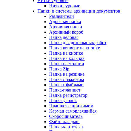
Нитки суровые
Нитки суровые
Папки и системы архивации документов
Разделители
Адресная папка
Архивная папка
Архивный короб
Папка деловая
Папка для дипломных работ
Папка конверт на кнопке
Папка на кнопке
Папка на кольцах
Папка на молнии
Папка Zip
Папка на резинке
Папка с зажимом
Папка с файлами
Папка-планшет
Папка-регистратор
Папка-уголок
Планшет с прижимом
Карман самоклеящийся
Скоросшиватель
Файл-вкладыш
Папка-картотека