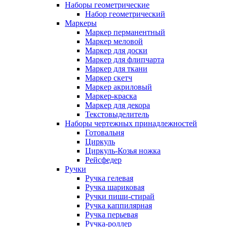
Наборы геометрические
Набор геометрический
Маркеры
Маркер перманентный
Маркер меловой
Маркер для доски
Маркер для флипчарта
Маркер для ткани
Маркер скетч
Маркер акриловый
Маркер-краска
Маркер для декора
Текстовыделитель
Наборы чертежных принадлежностей
Готовальня
Циркуль
Циркуль-Козья ножка
Рейсфедер
Ручки
Ручка гелевая
Ручка шариковая
Ручки пиши-стирай
Ручка каппилярная
Ручка перьевая
Ручка-роллер