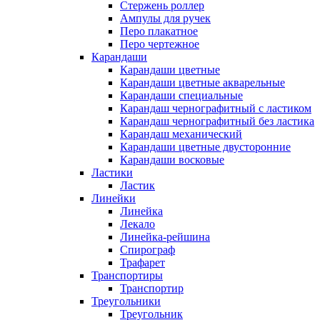
Стержень роллер
Ампулы для ручек
Перо плакатное
Перо чертежное
Карандаши
Карандаши цветные
Карандаши цветные акварельные
Карандаши специальные
Карандаш чернографитный с ластиком
Карандаш чернографитный без ластика
Карандаш механический
Карандаши цветные двусторонние
Карандаши восковые
Ластики
Ластик
Линейки
Линейка
Лекало
Линейка-рейшина
Спирограф
Трафарет
Транспортиры
Транспортир
Треугольники
Треугольник