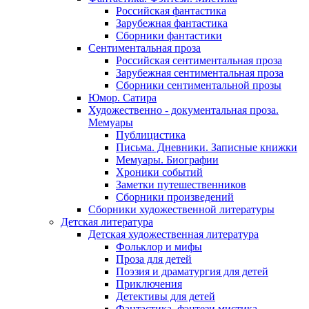
Российская фантастика
Зарубежная фантастика
Сборники фантастики
Сентиментальная проза
Российская сентиментальная проза
Зарубежная сентиментальная проза
Сборники сентиментальной прозы
Юмор. Сатира
Художественно - документальная проза.
Мемуары
Публицистика
Письма. Дневники. Записные книжки
Мемуары. Биографии
Хроники событий
Заметки путешественников
Сборники произведений
Сборники художественной литературы
Детская литература
Детская художественная литература
Фольклор и мифы
Проза для детей
Поэзия и драматургия для детей
Приключения
Детективы для детей
Фантастика, фэнтези мистика