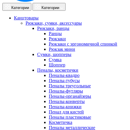
Категории
Категории
Канцтовары
Рюкзаки, сумки, аксессуары
Рюкзаки, ранцы
Ранцы
Рюкзаки
Рюкзаки с эргономичной спинкой
Рюкзак мини
Сумки, шопперы
Сумка
Шоппер
Пеналы, косметички
Пеналы-квадро
Пеналы-тубусы
Пеналы треугольные
Пеналы-футляры
Пеналы-органайзеры
Пеналы-конверты
Пеналы-книжки
Пенал для кистей
Пеналы пластиковые
Косметичка
Пеналы металлические