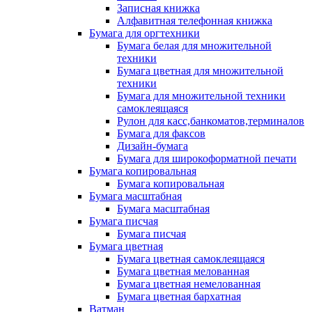
Записная книжка
Алфавитная телефонная книжка
Бумага для оргтехники
Бумага белая для множительной
техники
Бумага цветная для множительной
техники
Бумага для множительной техники
самоклеящаяся
Рулон для касс,банкоматов,терминалов
Бумага для факсов
Дизайн-бумага
Бумага для широкоформатной печати
Бумага копировальная
Бумага копировальная
Бумага масштабная
Бумага масштабная
Бумага писчая
Бумага писчая
Бумага цветная
Бумага цветная самоклеящаяся
Бумага цветная мелованная
Бумага цветная немелованная
Бумага цветная бархатная
Ватман