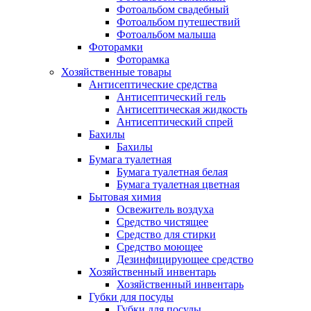
Фотоальбом свадебный
Фотоальбом путешествий
Фотоальбом малыша
Фоторамки
Фоторамка
Хозяйственные товары
Антисептические средства
Антисептический гель
Антисептическая жидкость
Антисептический спрей
Бахилы
Бахилы
Бумага туалетная
Бумага туалетная белая
Бумага туалетная цветная
Бытовая химия
Освежитель воздуха
Средство чистящее
Средство для стирки
Средство моющее
Дезинфицирующее средство
Хозяйственный инвентарь
Хозяйственный инвентарь
Губки для посуды
Губки для посуды