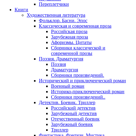
Переплетчики
Книги
Художественная литература
Фольклор. Басни. Эпос
Классическая и современная проза
Российская проза
Зарубежная проза
Афоризмы. Цитаты
Сборники классической и
современной прозы
Поэзия. Драматургия
Поэзия
Драматургия
Сборники произведений.
Исторический и приключенческий роман
Военный роман
Историко-приключенческий роман
Сборники произведений..
Детектив. Боевик. Триллер
Российский детектив
Зарубежный детектив
Отечественный боевик
Зарубежный боевик
Триллер
Фантастика. Фэнтези. Мистика