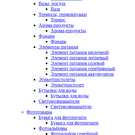
Вазы, посуда
Ваза
Термосы, термокружки
Термос
Арома-продукты
Арома-продукты
Фонари
Фонарь
Элементы питания
Элемент питания щелочной
Элемент питания литиевый
Элемент питания солевой
Элемент питания серебрянный
Элемент питания аккумулятор
Этикетпистолеты
Этикетпистолет
Бутылки для воды
Бутылки для воды
Световозвращатели
Световозвращатели
Фототовары
Бумага для фотопечати
Бумага для фотопечати
Фотоальбомы
Фотоальбом семейный