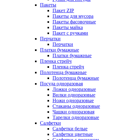
Пакеты
Пакет ZIP
Пакеты для мусора
Пакеты фасовочные
Пакеты майка
Пакет с ручками
Перчатки
Перчатки
Платки бумажные
Платки бумажные
Пленка стрейч
Пленка стрейч
Полотенца бумажные
Полотенца бумажные
Посуда одноразовая
Ложки одноразовые
Вилки одноразовые
Ножи одноразовые
Стаканы одноразовые
Чашки одноразовая
Тарелки одноразовые
Салфетки
Салфетки белые
Салфетки цветные
Салфетки с рисунком