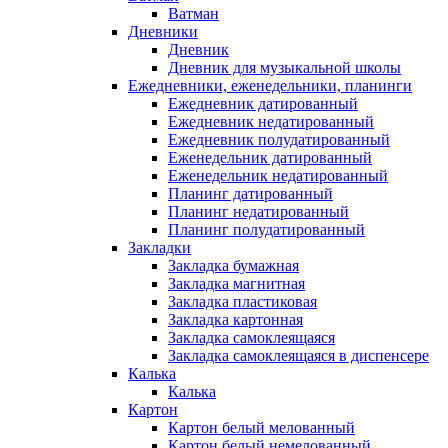
Ватман
Дневники
Дневник
Дневник для музыкальной школы
Ежедневники, еженедельники, планинги
Ежедневник датированный
Ежедневник недатированный
Ежедневник полудатированный
Еженедельник датированный
Еженедельник недатированный
Планинг датированный
Планинг недатированный
Планинг полудатированный
Закладки
Закладка бумажная
Закладка магнитная
Закладка пластиковая
Закладка картонная
Закладка самоклеящаяся
Закладка самоклеящаяся в диспенсере
Калька
Калька
Картон
Картон белый мелованный
Картон белый немелованный