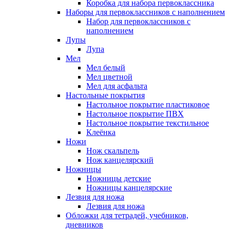
Коробка для набора первоклассника
Наборы для первоклассников с наполнением
Набор для первоклассников с
наполнением
Лупы
Лупа
Мел
Мел белый
Мел цветной
Мел для асфальта
Настольные покрытия
Настольное покрытие пластиковое
Настольное покрытие ПВХ
Настольное покрытие текстильное
Клеёнка
Ножи
Нож скальпель
Нож канцелярский
Ножницы
Ножницы детские
Ножницы канцелярские
Лезвия для ножа
Лезвия для ножа
Обложки для тетрадей, учебников,
дневников