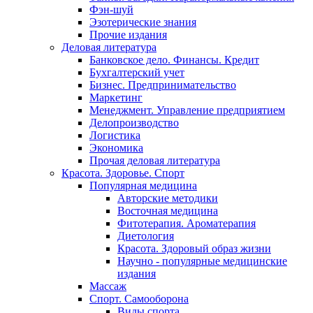
Фэн-шуй
Эзотерические знания
Прочие издания
Деловая литература
Банковское дело. Финансы. Кредит
Бухгалтерский учет
Бизнес. Предпринимательство
Маркетинг
Менеджмент. Управление предприятием
Делопроизводство
Логистика
Экономика
Прочая деловая литература
Красота. Здоровье. Спорт
Популярная медицина
Авторские методики
Восточная медицина
Фитотерапия. Ароматерапия
Диетология
Красота. Здоровый образ жизни
Научно - популярные медицинские
издания
Массаж
Спорт. Самооборона
Виды спорта