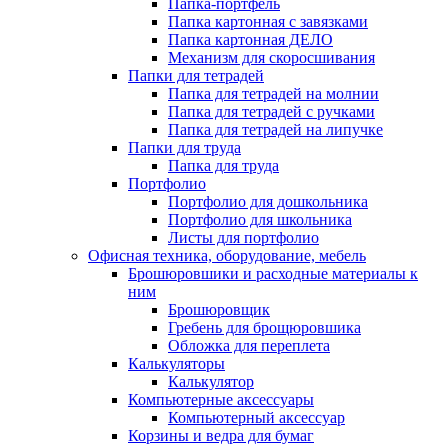
Папка-портфель
Папка картонная с завязками
Папка картонная ДЕЛО
Механизм для скоросшивания
Папки для тетрадей
Папка для тетрадей на молнии
Папка для тетрадей с ручками
Папка для тетрадей на липучке
Папки для труда
Папка для труда
Портфолио
Портфолио для дошкольника
Портфолио для школьника
Листы для портфолио
Офисная техника, оборудование, мебель
Брошюровшики и расходные материалы к
ним
Брошюровщик
Гребень для брощюровшика
Обложка для переплета
Калькуляторы
Калькулятор
Компьютерные аксессуары
Компьютерный аксессуар
Корзины и ведра для бумаг