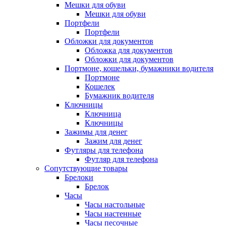
Мешки для обуви
Мешки для обуви
Портфели
Портфели
Обложки для документов
Обложка для документов
Обложки для документов
Портмоне, кошельки, бумажники водителя
Портмоне
Кошелек
Бумажник водителя
Ключницы
Ключница
Ключницы
Зажимы для денег
Зажим для денег
Футляры для телефона
Футляр для телефона
Сопутствующие товары
Брелоки
Брелок
Часы
Часы настольные
Часы настенные
Часы песочные