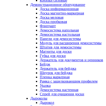
Кнопки силовые
Демонстрационное оборудование
Доска информационная
Доска магнитно-маркерная
Доска меловая
Доска пробковая
Флипчарт
Демосистема напольная
Демосистема настольная
Панели для демосистемы
Модуль для расширения демосистемы
Штатив для демосистемы
Магниты для доски
Губка для доски
Держатель для документов и ценников
Бейдж
Держатель для бейджа
Шнурок для бейджа
Пленка маркерная
Рамка с защелкивающим профилем
Указка
Демосистема настенная
Спрей для очищения доски
Дыроколы
Дырокол