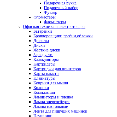
Подарочная ручка
Подарочный набор
Футляр
Фломастеры
Фломастеры
Офисная техника и электротовары
Батарейки
Брошюровщики,гребни,обложки
Дискеты
Диски
Жесткие диски
Заряд.устр.
Калькуляторы
Картридеры
Картриджи для принтеров
Карты памяти
Клавиатуры
Коврики для мыши
Колонки
Комп.мыши
Ламинаторы и пленка
Лампа энергосберег.
Лампы настольные
Лента для пишущих машинок
Наушники