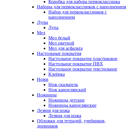
Коробка для набора первоклассника
Наборы для первоклассников с наполнением
Набор для первоклассников с
наполнением
Лупы
Лупа
Мел
Мел белый
Мел цветной
Мел для асфальта
Настольные покрытия
Настольное покрытие пластиковое
Настольное покрытие ПВХ
Настольное покрытие текстильное
Клеёнка
Ножи
Нож скальпель
Нож канцелярский
Ножницы
Ножницы детские
Ножницы канцелярские
Лезвия для ножа
Лезвия для ножа
Обложки для тетрадей, учебников,
дневников