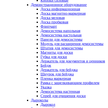
Кнопки силовые
Демонстрационное оборудование
Доска информационная
Доска магнитно-маркерная
Доска меловая
Доска пробковая
Флипчарт
Демосистема напольная
Демосистема настольная
Панели для демосистемы
Модуль для расширения демосистемы
Штатив для демосистемы
Магниты для доски
Губка для доски
Держатель для документов и ценников
Бейдж
Держатель для бейджа
Шнурок для бейджа
Пленка маркерная
Рамка с защелкивающим профилем
Указка
Демосистема настенная
Спрей для очищения доски
Дыроколы
Дырокол