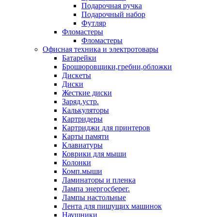
Подарочная ручка
Подарочный набор
Футляр
Фломастеры
Фломастеры
Офисная техника и электротовары
Батарейки
Брошюровщики,гребни,обложки
Дискеты
Диски
Жесткие диски
Заряд.устр.
Калькуляторы
Картридеры
Картриджи для принтеров
Карты памяти
Клавиатуры
Коврики для мыши
Колонки
Комп.мыши
Ламинаторы и пленка
Лампа энергосберег.
Лампы настольные
Лента для пишущих машинок
Наушники