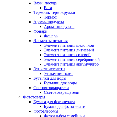
Вазы, посуда
Ваза
Термосы, термокружки
Термос
Арома-продукты
Арома-продукты
Фонари
Фонарь
Элементы питания
Элемент питания щелочной
Элемент питания литиевый
Элемент питания солевой
Элемент питания серебрянный
Элемент питания аккумулятор
Этикетпистолеты
Этикетпистолет
Бутылки для воды
Бутылки для воды
Световозвращатели
Световозвращатели
Фототовары
Бумага для фотопечати
Бумага для фотопечати
Фотоальбомы
Фотоальбом семейный