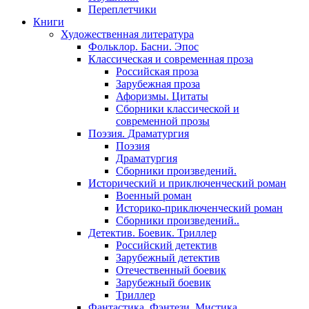
Переплетчики
Книги
Художественная литература
Фольклор. Басни. Эпос
Классическая и современная проза
Российская проза
Зарубежная проза
Афоризмы. Цитаты
Сборники классической и
современной прозы
Поэзия. Драматургия
Поэзия
Драматургия
Сборники произведений.
Исторический и приключенческий роман
Военный роман
Историко-приключенческий роман
Сборники произведений..
Детектив. Боевик. Триллер
Российский детектив
Зарубежный детектив
Отечественный боевик
Зарубежный боевик
Триллер
Фантастика. Фэнтези. Мистика