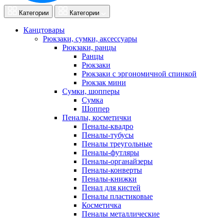
Категории
Категории
Канцтовары
Рюкзаки, сумки, аксессуары
Рюкзаки, ранцы
Ранцы
Рюкзаки
Рюкзаки с эргономичной спинкой
Рюкзак мини
Сумки, шопперы
Сумка
Шоппер
Пеналы, косметички
Пеналы-квадро
Пеналы-тубусы
Пеналы треугольные
Пеналы-футляры
Пеналы-органайзеры
Пеналы-конверты
Пеналы-книжки
Пенал для кистей
Пеналы пластиковые
Косметичка
Пеналы металлические