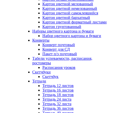
Картон цветной мелованный
Картон цветной немелованный
Картон цветной самоклеящийся
Картон цветной бархатный
Картон цветной форматный листами
Картон грунтованный
Наборы цветного картона и бумаги
Набор цветного картона и бумаги
Конверты
Конверт почтовый
Конверт для СД
Пакет п/э почтовый
Табели успеваемости, расписания,
ростомеры
Расписания уроков
Скетчбуки
Скетчбук
Тетради
Тетрадь 12 листов
Тетрадь 16 листов
Тетрадь 18 листов
Тетрадь 24 листа
Тетрадь 32 листа
Тетрадь 36 листов
Тетрадь 40 листов