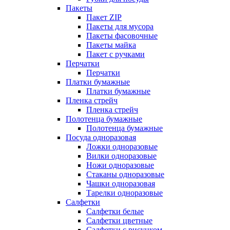
Пакеты
Пакет ZIP
Пакеты для мусора
Пакеты фасовочные
Пакеты майка
Пакет с ручками
Перчатки
Перчатки
Платки бумажные
Платки бумажные
Пленка стрейч
Пленка стрейч
Полотенца бумажные
Полотенца бумажные
Посуда одноразовая
Ложки одноразовые
Вилки одноразовые
Ножи одноразовые
Стаканы одноразовые
Чашки одноразовая
Тарелки одноразовые
Салфетки
Салфетки белые
Салфетки цветные
Салфетки с рисунком