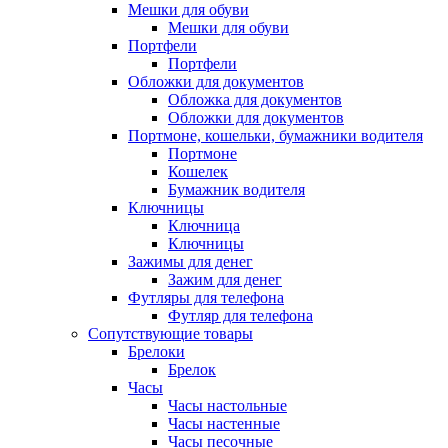
Мешки для обуви
Мешки для обуви
Портфели
Портфели
Обложки для документов
Обложка для документов
Обложки для документов
Портмоне, кошельки, бумажники водителя
Портмоне
Кошелек
Бумажник водителя
Ключницы
Ключница
Ключницы
Зажимы для денег
Зажим для денег
Футляры для телефона
Футляр для телефона
Сопутствующие товары
Брелоки
Брелок
Часы
Часы настольные
Часы настенные
Часы песочные