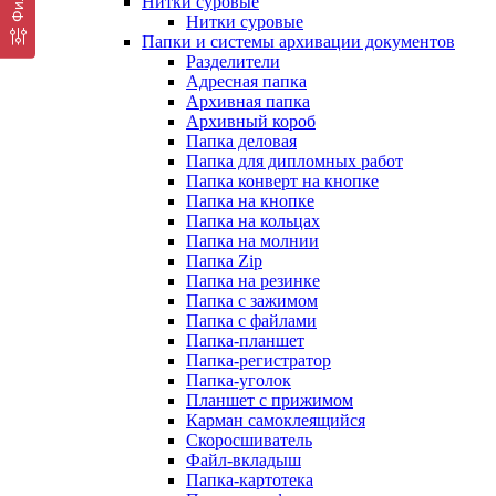
Нитки суровые
Нитки суровые
Папки и системы архивации документов
Разделители
Адресная папка
Архивная папка
Архивный короб
Папка деловая
Папка для дипломных работ
Папка конверт на кнопке
Папка на кнопке
Папка на кольцах
Папка на молнии
Папка Zip
Папка на резинке
Папка с зажимом
Папка с файлами
Папка-планшет
Папка-регистратор
Папка-уголок
Планшет с прижимом
Карман самоклеящийся
Скоросшиватель
Файл-вкладыш
Папка-картотека