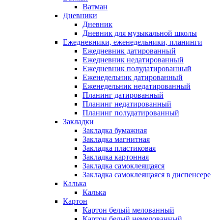
Ватман
Дневники
Дневник
Дневник для музыкальной школы
Ежедневники, еженедельники, планинги
Ежедневник датированный
Ежедневник недатированный
Ежедневник полудатированный
Еженедельник датированный
Еженедельник недатированный
Планинг датированный
Планинг недатированный
Планинг полудатированный
Закладки
Закладка бумажная
Закладка магнитная
Закладка пластиковая
Закладка картонная
Закладка самоклеящаяся
Закладка самоклеящаяся в диспенсере
Калька
Калька
Картон
Картон белый мелованный
Картон белый немелованный