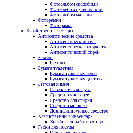
Фотоальбом свадебный
Фотоальбом путешествий
Фотоальбом малыша
Фоторамки
Фоторамка
Хозяйственные товары
Антисептические средства
Антисептический гель
Антисептическая жидкость
Антисептический спрей
Бахилы
Бахилы
Бумага туалетная
Бумага туалетная белая
Бумага туалетная цветная
Бытовая химия
Освежитель воздуха
Средство чистящее
Средство для стирки
Средство моющее
Дезинфицирующее средство
Хозяйственный инвентарь
Хозяйственный инвентарь
Губки для посуды
Губки для посуды