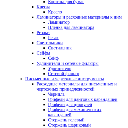
Корзина для бумаг
Кресла
Кресло
Ламинаторы и расходные материалы к ним
Ламинатор
Пленка для ламинатора
Резаки
Резак
Светильники
Светильник
Сейфы
Сейф
Удлинители и сетевые фильтры
Удлинитель
Сетевой фильтр
Письменные и чертежные инструменты
Расходные материалы для письменных и
чертежных принадлежностей
Чернила
Грифели для цанговых карандашей
Грифели для циркулей
Грифели для механических
карандашей
Стержень гелевый
Стержень шариковый