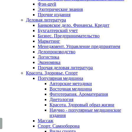
Фэн-шуй
Эзотерические знания
Прочие издания
Деловая литература
Банковское дело. Финансы. Кредит
Бухгалтерский учет
Бизнес. Предпринимательство
Маркетинг
Менеджмент. Управление предприятием
Делопроизводство
Логистика
Экономика
Прочая деловая литература
Красота. Здоровье. Спорт
Популярная медицина
Авторские методики
Восточная медицина
Фитотерапия. Ароматерапия
Диетология
Красота. Здоровый образ жизни
Научно - популярные медицинские
издания
Массаж
Спорт. Самооборона
Виды спорта