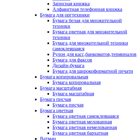
Записная книжка
Алфавитная телефонная книжка
Бумага для оргтехники
Бумага белая для множительной
техники
Бумага цветная для множительной
техники
Бумага для множительной техники
самоклеящаяся
Рулон для касс,банкоматов,терминалов
Бумага для факсов
Дизайн-бумага
Бумага для широкоформатной печати
Бумага копировальная
Бумага копировальная
Бумага масштабная
Бумага масштабная
Бумага писчая
Бумага писчая
Бумага цветная
Бумага цветная самоклеящаяся
Бумага цветная мелованная
Бумага цветная немелованная
Бумага цветная бархатная
Ватман