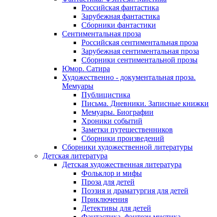
Российская фантастика
Зарубежная фантастика
Сборники фантастики
Сентиментальная проза
Российская сентиментальная проза
Зарубежная сентиментальная проза
Сборники сентиментальной прозы
Юмор. Сатира
Художественно - документальная проза.
Мемуары
Публицистика
Письма. Дневники. Записные книжки
Мемуары. Биографии
Хроники событий
Заметки путешественников
Сборники произведений
Сборники художественной литературы
Детская литература
Детская художественная литература
Фольклор и мифы
Проза для детей
Поэзия и драматургия для детей
Приключения
Детективы для детей
Фантастика, фэнтези мистика