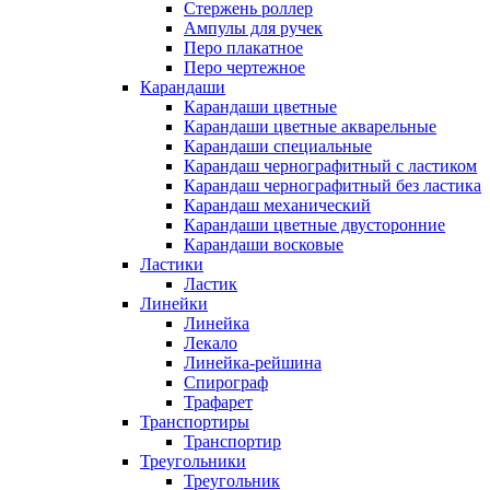
Стержень роллер
Ампулы для ручек
Перо плакатное
Перо чертежное
Карандаши
Карандаши цветные
Карандаши цветные акварельные
Карандаши специальные
Карандаш чернографитный с ластиком
Карандаш чернографитный без ластика
Карандаш механический
Карандаши цветные двусторонние
Карандаши восковые
Ластики
Ластик
Линейки
Линейка
Лекало
Линейка-рейшина
Спирограф
Трафарет
Транспортиры
Транспортир
Треугольники
Треугольник