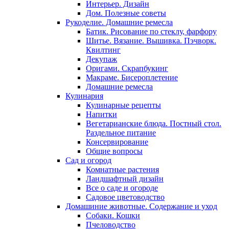
Интерьер. Дизайн
Дом. Полезные советы
Рукоделие. Домашние ремесла
Батик. Рисование по стеклу, фарфору
Шитье. Вязание. Вышивка. Пэчворк.
Квилтинг
Декупаж
Оригами. Скрапбукинг
Макраме. Бисероплетение
Домашние ремесла
Кулинария
Кулинарные рецепты
Напитки
Вегетарианские блюда. Постный стол.
Раздельное питание
Консервирование
Общие вопросы
Сад и огород
Комнатные растения
Ландшафтный дизайн
Все о саде и огороде
Садовое цветоводство
Домашиние животные. Содержание и уход
Собаки. Кошки
Пчеловодство