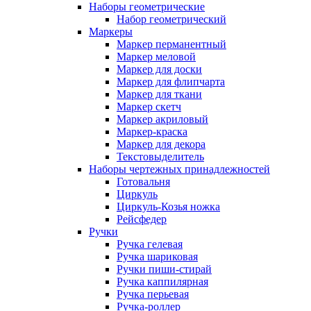
Наборы геометрические
Набор геометрический
Маркеры
Маркер перманентный
Маркер меловой
Маркер для доски
Маркер для флипчарта
Маркер для ткани
Маркер скетч
Маркер акриловый
Маркер-краска
Маркер для декора
Текстовыделитель
Наборы чертежных принадлежностей
Готовальня
Циркуль
Циркуль-Козья ножка
Рейсфедер
Ручки
Ручка гелевая
Ручка шариковая
Ручки пиши-стирай
Ручка каппилярная
Ручка перьевая
Ручка-роллер