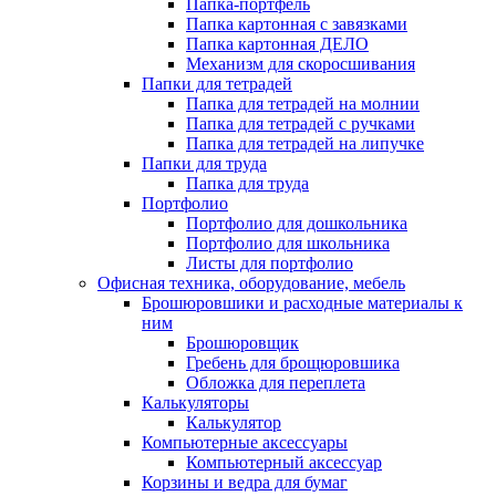
Папка-портфель
Папка картонная с завязками
Папка картонная ДЕЛО
Механизм для скоросшивания
Папки для тетрадей
Папка для тетрадей на молнии
Папка для тетрадей с ручками
Папка для тетрадей на липучке
Папки для труда
Папка для труда
Портфолио
Портфолио для дошкольника
Портфолио для школьника
Листы для портфолио
Офисная техника, оборудование, мебель
Брошюровшики и расходные материалы к
ним
Брошюровщик
Гребень для брощюровшика
Обложка для переплета
Калькуляторы
Калькулятор
Компьютерные аксессуары
Компьютерный аксессуар
Корзины и ведра для бумаг