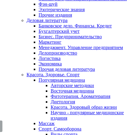
Фэн-шуй
Эзотерические знания
Прочие издания
Деловая литература
Банковское дело. Финансы. Кредит
Бухгалтерский учет
Бизнес. Предпринимательство
Маркетинг
Менеджмент. Управление предприятием
Делопроизводство
Логистика
Экономика
Прочая деловая литература
Красота. Здоровье. Спорт
Популярная медицина
Авторские методики
Восточная медицина
Фитотерапия. Ароматерапия
Диетология
Красота. Здоровый образ жизни
Научно - популярные медицинские
издания
Массаж
Спорт. Самооборона
Виды спорта