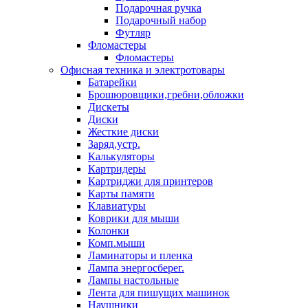
Подарочная ручка
Подарочный набор
Футляр
Фломастеры
Фломастеры
Офисная техника и электротовары
Батарейки
Брошюровщики,гребни,обложки
Дискеты
Диски
Жесткие диски
Заряд.устр.
Калькуляторы
Картридеры
Картриджи для принтеров
Карты памяти
Клавиатуры
Коврики для мыши
Колонки
Комп.мыши
Ламинаторы и пленка
Лампа энергосберег.
Лампы настольные
Лента для пишущих машинок
Наушники