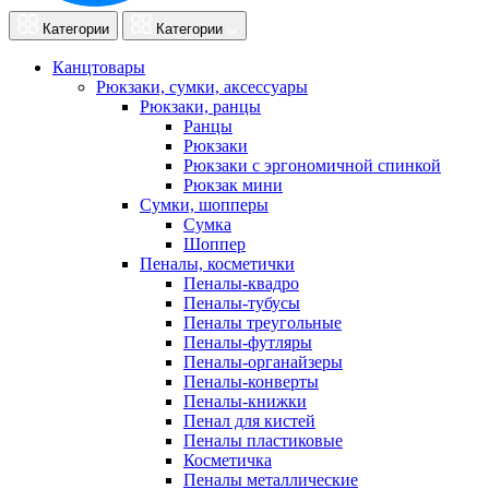
Категории
Категории
Канцтовары
Рюкзаки, сумки, аксессуары
Рюкзаки, ранцы
Ранцы
Рюкзаки
Рюкзаки с эргономичной спинкой
Рюкзак мини
Сумки, шопперы
Сумка
Шоппер
Пеналы, косметички
Пеналы-квадро
Пеналы-тубусы
Пеналы треугольные
Пеналы-футляры
Пеналы-органайзеры
Пеналы-конверты
Пеналы-книжки
Пенал для кистей
Пеналы пластиковые
Косметичка
Пеналы металлические