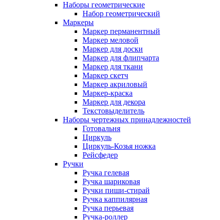
Наборы геометрические
Набор геометрический
Маркеры
Маркер перманентный
Маркер меловой
Маркер для доски
Маркер для флипчарта
Маркер для ткани
Маркер скетч
Маркер акриловый
Маркер-краска
Маркер для декора
Текстовыделитель
Наборы чертежных принадлежностей
Готовальня
Циркуль
Циркуль-Козья ножка
Рейсфедер
Ручки
Ручка гелевая
Ручка шариковая
Ручки пиши-стирай
Ручка каппилярная
Ручка перьевая
Ручка-роллер