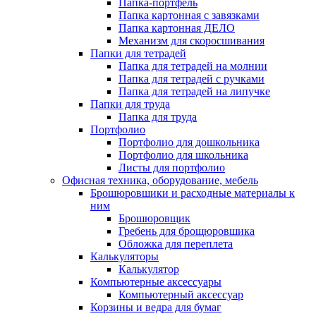
Папка-портфель
Папка картонная с завязками
Папка картонная ДЕЛО
Механизм для скоросшивания
Папки для тетрадей
Папка для тетрадей на молнии
Папка для тетрадей с ручками
Папка для тетрадей на липучке
Папки для труда
Папка для труда
Портфолио
Портфолио для дошкольника
Портфолио для школьника
Листы для портфолио
Офисная техника, оборудование, мебель
Брошюровшики и расходные материалы к
ним
Брошюровщик
Гребень для брощюровшика
Обложка для переплета
Калькуляторы
Калькулятор
Компьютерные аксессуары
Компьютерный аксессуар
Корзины и ведра для бумаг