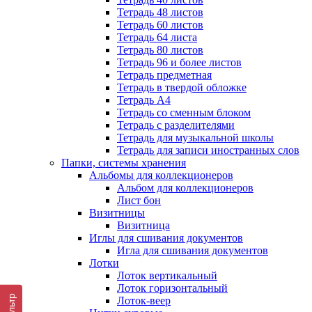
Тетрадь 48 листов
Тетрадь 60 листов
Тетрадь 64 листа
Тетрадь 80 листов
Тетрадь 96 и более листов
Тетрадь предметная
Тетрадь в твердой обложке
Тетрадь А4
Тетрадь со сменным блоком
Тетрадь с разделителями
Тетрадь для музыкальной школы
Тетрадь для записи иностранных слов
Папки, системы хранения
Альбомы для коллекционеров
Альбом для коллекционеров
Лист бон
Визитницы
Визитница
Иглы для сшивания документов
Игла для сшивания документов
Лотки
Лоток вертикальный
Лоток горизонтальный
Фильтр
Лоток-веер