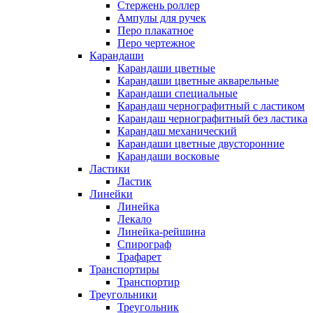
Стержень роллер
Ампулы для ручек
Перо плакатное
Перо чертежное
Карандаши
Карандаши цветные
Карандаши цветные акварельные
Карандаши специальные
Карандаш чернографитный с ластиком
Карандаш чернографитный без ластика
Карандаш механический
Карандаши цветные двусторонние
Карандаши восковые
Ластики
Ластик
Линейки
Линейка
Лекало
Линейка-рейшина
Спирограф
Трафарет
Транспортиры
Транспортир
Треугольники
Треугольник