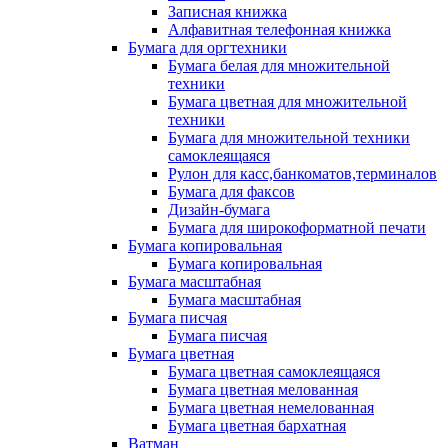
Записная книжка
Алфавитная телефонная книжка
Бумага для оргтехники
Бумага белая для множительной
техники
Бумага цветная для множительной
техники
Бумага для множительной техники
самоклеящаяся
Рулон для касс,банкоматов,терминалов
Бумага для факсов
Дизайн-бумага
Бумага для широкоформатной печати
Бумага копировальная
Бумага копировальная
Бумага масштабная
Бумага масштабная
Бумага писчая
Бумага писчая
Бумага цветная
Бумага цветная самоклеящаяся
Бумага цветная мелованная
Бумага цветная немелованная
Бумага цветная бархатная
Ватман