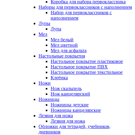
Коробка для набора первоклассника
Наборы для первоклассников с наполнением
Набор для первоклассников с
наполнением
Лупы
Лупа
Мел
Мел белый
Мел цветной
Мел для асфальта
Настольные покрытия
Настольное покрытие пластиковое
Настольное покрытие ПВХ
Настольное покрытие текстильное
Клеёнка
Ножи
Нож скальпель
Нож канцелярский
Ножницы
Ножницы детские
Ножницы канцелярские
Лезвия для ножа
Лезвия для ножа
Обложки для тетрадей, учебников,
дневников