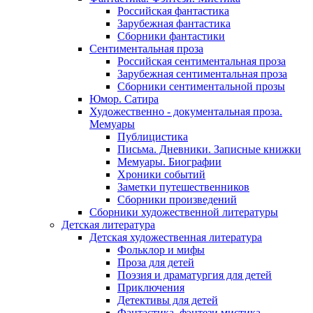
Российская фантастика
Зарубежная фантастика
Сборники фантастики
Сентиментальная проза
Российская сентиментальная проза
Зарубежная сентиментальная проза
Сборники сентиментальной прозы
Юмор. Сатира
Художественно - документальная проза.
Мемуары
Публицистика
Письма. Дневники. Записные книжки
Мемуары. Биографии
Хроники событий
Заметки путешественников
Сборники произведений
Сборники художественной литературы
Детская литература
Детская художественная литература
Фольклор и мифы
Проза для детей
Поэзия и драматургия для детей
Приключения
Детективы для детей
Фантастика, фэнтези мистика