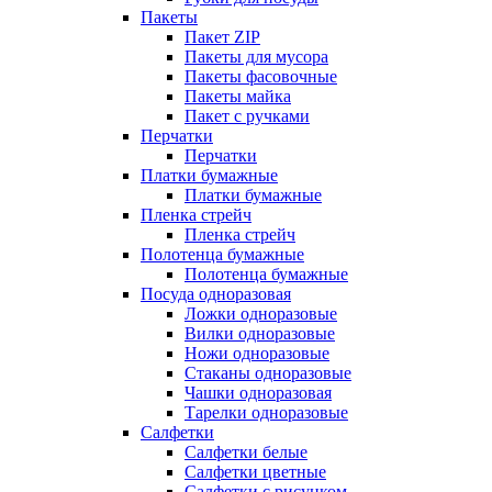
Пакеты
Пакет ZIP
Пакеты для мусора
Пакеты фасовочные
Пакеты майка
Пакет с ручками
Перчатки
Перчатки
Платки бумажные
Платки бумажные
Пленка стрейч
Пленка стрейч
Полотенца бумажные
Полотенца бумажные
Посуда одноразовая
Ложки одноразовые
Вилки одноразовые
Ножи одноразовые
Стаканы одноразовые
Чашки одноразовая
Тарелки одноразовые
Салфетки
Салфетки белые
Салфетки цветные
Салфетки с рисунком