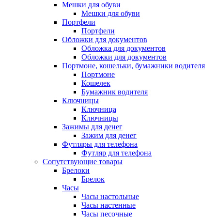
Мешки для обуви
Мешки для обуви
Портфели
Портфели
Обложки для документов
Обложка для документов
Обложки для документов
Портмоне, кошельки, бумажники водителя
Портмоне
Кошелек
Бумажник водителя
Ключницы
Ключница
Ключницы
Зажимы для денег
Зажим для денег
Футляры для телефона
Футляр для телефона
Сопутствующие товары
Брелоки
Брелок
Часы
Часы настольные
Часы настенные
Часы песочные