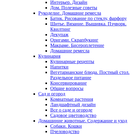
Интерьер. Дизайн
Дом. Полезные советы
Рукоделие. Домашние ремесла
Батик. Рисование по стеклу, фарфору
Шитье. Вязание. Вышивка. Пэчворк.
Квилтинг
Декупаж
Оригами. Скрапбукинг
Макраме. Бисероплетение
Домашние ремесла
Кулинария
Кулинарные рецепты
Напитки
Вегетарианские блюда. Постный стол.
Раздельное питание
Консервирование
Общие вопросы
Сад и огород
Комнатные растения
Ландшафтный дизайн
Все о саде и огороде
Садовое цветоводство
Домашиние животные. Содержание и уход
Собаки. Кошки
Пчеловодство