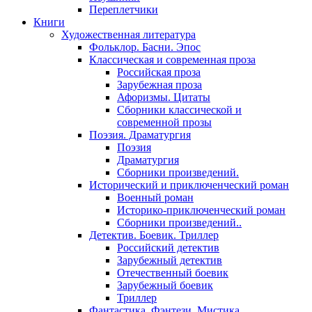
Переплетчики
Книги
Художественная литература
Фольклор. Басни. Эпос
Классическая и современная проза
Российская проза
Зарубежная проза
Афоризмы. Цитаты
Сборники классической и
современной прозы
Поэзия. Драматургия
Поэзия
Драматургия
Сборники произведений.
Исторический и приключенческий роман
Военный роман
Историко-приключенческий роман
Сборники произведений..
Детектив. Боевик. Триллер
Российский детектив
Зарубежный детектив
Отечественный боевик
Зарубежный боевик
Триллер
Фантастика. Фэнтези. Мистика