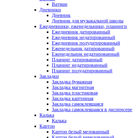
Ватман
Дневники
Дневник
Дневник для музыкальной школы
Ежедневники, еженедельники, планинги
Ежедневник датированный
Ежедневник недатированный
Ежедневник полудатированный
Еженедельник датированный
Еженедельник недатированный
Планинг датированный
Планинг недатированный
Планинг полудатированный
Закладки
Закладка бумажная
Закладка магнитная
Закладка пластиковая
Закладка картонная
Закладка самоклеящаяся
Закладка самоклеящаяся в диспенсере
Калька
Калька
Картон
Картон белый мелованный
Картон белый немелованный