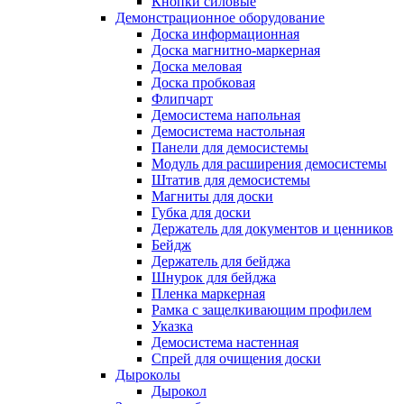
Кнопки силовые
Демонстрационное оборудование
Доска информационная
Доска магнитно-маркерная
Доска меловая
Доска пробковая
Флипчарт
Демосистема напольная
Демосистема настольная
Панели для демосистемы
Модуль для расширения демосистемы
Штатив для демосистемы
Магниты для доски
Губка для доски
Держатель для документов и ценников
Бейдж
Держатель для бейджа
Шнурок для бейджа
Пленка маркерная
Рамка с защелкивающим профилем
Указка
Демосистема настенная
Спрей для очищения доски
Дыроколы
Дырокол