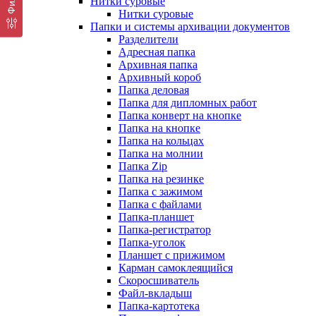
Нитки суровые
Нитки суровые
Папки и системы архивации документов
Разделители
Адресная папка
Архивная папка
Архивный короб
Папка деловая
Папка для дипломных работ
Папка конверт на кнопке
Папка на кнопке
Папка на кольцах
Папка на молнии
Папка Zip
Папка на резинке
Папка с зажимом
Папка с файлами
Папка-планшет
Папка-регистратор
Папка-уголок
Планшет с прижимом
Карман самоклеящийся
Скоросшиватель
Файл-вкладыш
Папка-картотека