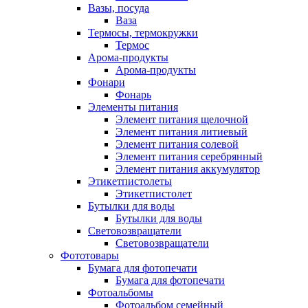
Вазы, посуда
Ваза
Термосы, термокружки
Термос
Арома-продукты
Арома-продукты
Фонари
Фонарь
Элементы питания
Элемент питания щелочной
Элемент питания литиевый
Элемент питания солевой
Элемент питания серебрянный
Элемент питания аккумулятор
Этикетпистолеты
Этикетпистолет
Бутылки для воды
Бутылки для воды
Световозвращатели
Световозвращатели
Фототовары
Бумага для фотопечати
Бумага для фотопечати
Фотоальбомы
Фотоальбом семейный