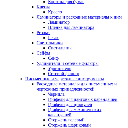
Корзина для бумаг
Кресла
Кресло
Ламинаторы и расходные материалы к ним
Ламинатор
Пленка для ламинатора
Резаки
Резак
Светильники
Светильник
Сейфы
Сейф
Удлинители и сетевые фильтры
Удлинитель
Сетевой фильтр
Письменные и чертежные инструменты
Расходные материалы для письменных и
чертежных принадлежностей
Чернила
Грифели для цанговых карандашей
Грифели для циркулей
Грифели для механических
карандашей
Стержень гелевый
Стержень шариковый