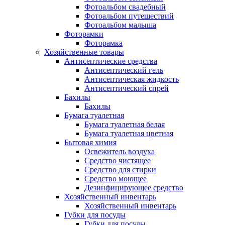
Фотоальбом свадебный
Фотоальбом путешествий
Фотоальбом малыша
Фоторамки
Фоторамка
Хозяйственные товары
Антисептические средства
Антисептический гель
Антисептическая жидкость
Антисептический спрей
Бахилы
Бахилы
Бумага туалетная
Бумага туалетная белая
Бумага туалетная цветная
Бытовая химия
Освежитель воздуха
Средство чистящее
Средство для стирки
Средство моющее
Дезинфицирующее средство
Хозяйственный инвентарь
Хозяйственный инвентарь
Губки для посуды
Губки для посуды