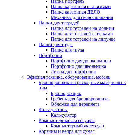
Папка-портфель
Папка картонная с завязками
Папка картонная ДЕЛО
Механизм для скоросшивания
Папки для тетрадей
Папка для тетрадей на молнии
Папка для тетрадей с ручками
Папка для тетрадей на липучке
Папки для труда
Папка для труда
Портфолио
Портфолио для дошкольника
Портфолио для школьника
Листы для портфолио
Офисная техника, оборудование, мебель
Брошюровшики и расходные материалы к
ним
Брошюровщик
Гребень для брощюровшика
Обложка для переплета
Калькуляторы
Калькулятор
Компьютерные аксессуары
Компьютерный аксессуар
Корзины и ведра для бумаг