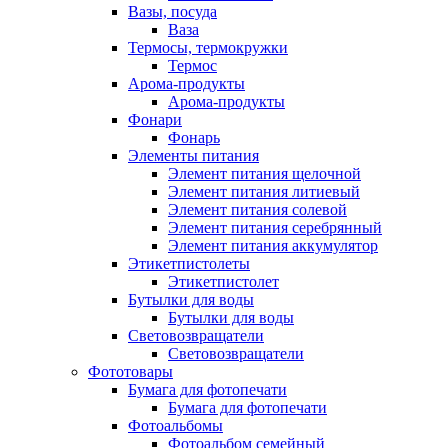
Вазы, посуда
Ваза
Термосы, термокружки
Термос
Арома-продукты
Арома-продукты
Фонари
Фонарь
Элементы питания
Элемент питания щелочной
Элемент питания литиевый
Элемент питания солевой
Элемент питания серебрянный
Элемент питания аккумулятор
Этикетпистолеты
Этикетпистолет
Бутылки для воды
Бутылки для воды
Световозвращатели
Световозвращатели
Фототовары
Бумага для фотопечати
Бумага для фотопечати
Фотоальбомы
Фотоальбом семейный