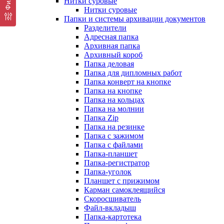
Нитки суровые
Нитки суровые
Папки и системы архивации документов
Разделители
Адресная папка
Архивная папка
Архивный короб
Папка деловая
Папка для дипломных работ
Папка конверт на кнопке
Папка на кнопке
Папка на кольцах
Папка на молнии
Папка Zip
Папка на резинке
Папка с зажимом
Папка с файлами
Папка-планшет
Папка-регистратор
Папка-уголок
Планшет с прижимом
Карман самоклеящийся
Скоросшиватель
Файл-вкладыш
Папка-картотека