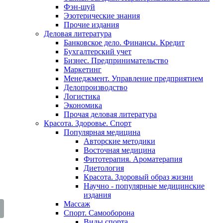
Фэн-шуй
Эзотерические знания
Прочие издания
Деловая литература
Банковское дело. Финансы. Кредит
Бухгалтерский учет
Бизнес. Предпринимательство
Маркетинг
Менеджмент. Управление предприятием
Делопроизводство
Логистика
Экономика
Прочая деловая литература
Красота. Здоровье. Спорт
Популярная медицина
Авторские методики
Восточная медицина
Фитотерапия. Ароматерапия
Диетология
Красота. Здоровый образ жизни
Научно - популярные медицинские
издания
Массаж
Спорт. Самооборона
Виды спорта