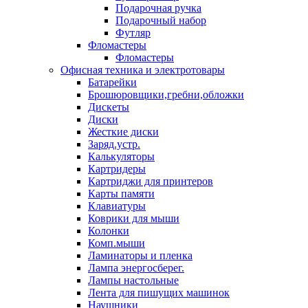
Подарочная ручка
Подарочный набор
Футляр
Фломастеры
Фломастеры
Офисная техника и электротовары
Батарейки
Брошюровщики,гребни,обложки
Дискеты
Диски
Жесткие диски
Заряд.устр.
Калькуляторы
Картридеры
Картриджи для принтеров
Карты памяти
Клавиатуры
Коврики для мыши
Колонки
Комп.мыши
Ламинаторы и пленка
Лампа энергосберег.
Лампы настольные
Лента для пишущих машинок
Наушники