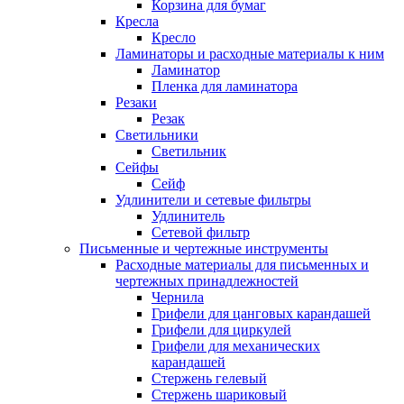
Корзина для бумаг
Кресла
Кресло
Ламинаторы и расходные материалы к ним
Ламинатор
Пленка для ламинатора
Резаки
Резак
Светильники
Светильник
Сейфы
Сейф
Удлинители и сетевые фильтры
Удлинитель
Сетевой фильтр
Письменные и чертежные инструменты
Расходные материалы для письменных и
чертежных принадлежностей
Чернила
Грифели для цанговых карандашей
Грифели для циркулей
Грифели для механических
карандашей
Стержень гелевый
Стержень шариковый