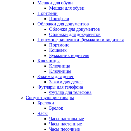
Мешки для обуви
Мешки для обуви
Портфели
Портфели
Обложки для документов
Обложка для документов
Обложки для документов
Портмоне, кошельки, бумажники водителя
Портмоне
Кошелек
Бумажник водителя
Ключницы
Ключница
Ключницы
Зажимы для денег
Зажим для денег
Футляры для телефона
Футляр для телефона
Сопутствующие товары
Брелоки
Брелок
Часы
Часы настольные
Часы настенные
Часы песочные