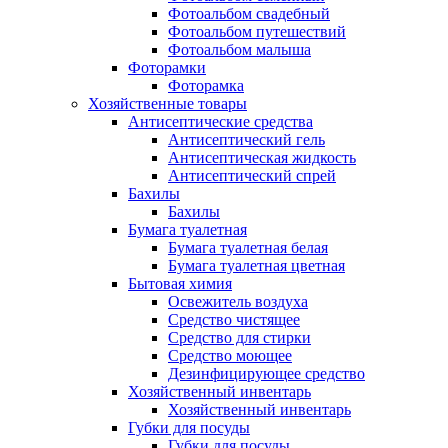
Фотоальбом свадебный
Фотоальбом путешествий
Фотоальбом малыша
Фоторамки
Фоторамка
Хозяйственные товары
Антисептические средства
Антисептический гель
Антисептическая жидкость
Антисептический спрей
Бахилы
Бахилы
Бумага туалетная
Бумага туалетная белая
Бумага туалетная цветная
Бытовая химия
Освежитель воздуха
Средство чистящее
Средство для стирки
Средство моющее
Дезинфицирующее средство
Хозяйственный инвентарь
Хозяйственный инвентарь
Губки для посуды
Губки для посуды