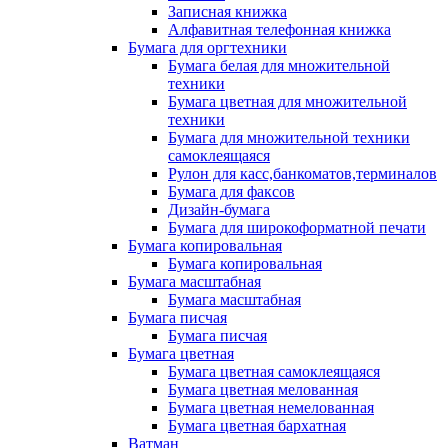
Записная книжка
Алфавитная телефонная книжка
Бумага для оргтехники
Бумага белая для множительной
техники
Бумага цветная для множительной
техники
Бумага для множительной техники
самоклеящаяся
Рулон для касс,банкоматов,терминалов
Бумага для факсов
Дизайн-бумага
Бумага для широкоформатной печати
Бумага копировальная
Бумага копировальная
Бумага масштабная
Бумага масштабная
Бумага писчая
Бумага писчая
Бумага цветная
Бумага цветная самоклеящаяся
Бумага цветная мелованная
Бумага цветная немелованная
Бумага цветная бархатная
Ватман