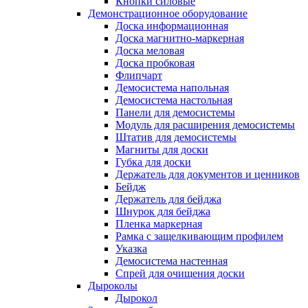
Кнопки силовые
Демонстрационное оборудование
Доска информационная
Доска магнитно-маркерная
Доска меловая
Доска пробковая
Флипчарт
Демосистема напольная
Демосистема настольная
Панели для демосистемы
Модуль для расширения демосистемы
Штатив для демосистемы
Магниты для доски
Губка для доски
Держатель для документов и ценников
Бейдж
Держатель для бейджа
Шнурок для бейджа
Пленка маркерная
Рамка с защелкивающим профилем
Указка
Демосистема настенная
Спрей для очищения доски
Дыроколы
Дырокол