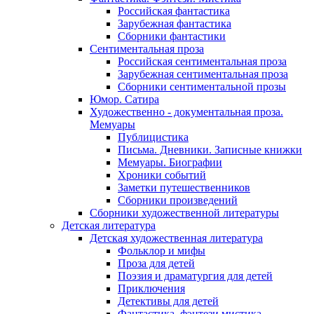
Российская фантастика
Зарубежная фантастика
Сборники фантастики
Сентиментальная проза
Российская сентиментальная проза
Зарубежная сентиментальная проза
Сборники сентиментальной прозы
Юмор. Сатира
Художественно - документальная проза.
Мемуары
Публицистика
Письма. Дневники. Записные книжки
Мемуары. Биографии
Хроники событий
Заметки путешественников
Сборники произведений
Сборники художественной литературы
Детская литература
Детская художественная литература
Фольклор и мифы
Проза для детей
Поэзия и драматургия для детей
Приключения
Детективы для детей
Фантастика, фэнтези мистика