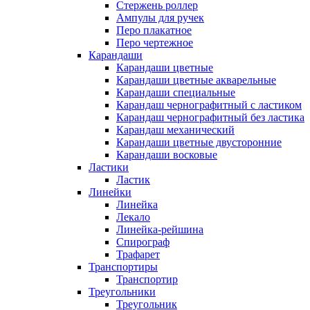
Стержень роллер
Ампулы для ручек
Перо плакатное
Перо чертежное
Карандаши
Карандаши цветные
Карандаши цветные акварельные
Карандаши специальные
Карандаш чернографитный с ластиком
Карандаш чернографитный без ластика
Карандаш механический
Карандаши цветные двусторонние
Карандаши восковые
Ластики
Ластик
Линейки
Линейка
Лекало
Линейка-рейшина
Спирограф
Трафарет
Транспортиры
Транспортир
Треугольники
Треугольник