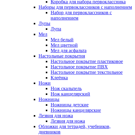
Коробка для набора первоклассника
Наборы для первоклассников с наполнением
Набор для первоклассников с
наполнением
Лупы
Лупа
Мел
Мел белый
Мел цветной
Мел для асфальта
Настольные покрытия
Настольное покрытие пластиковое
Настольное покрытие ПВХ
Настольное покрытие текстильное
Клеёнка
Ножи
Нож скальпель
Нож канцелярский
Ножницы
Ножницы детские
Ножницы канцелярские
Лезвия для ножа
Лезвия для ножа
Обложки для тетрадей, учебников,
дневников