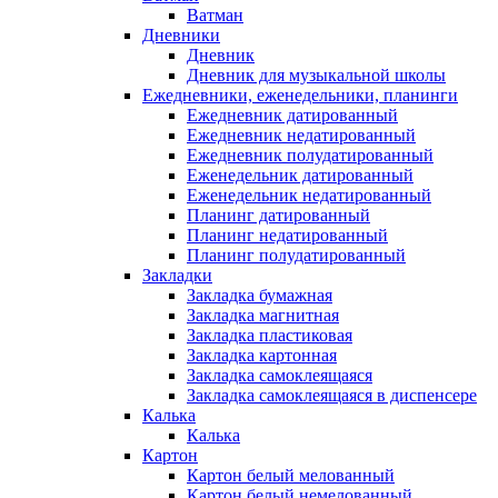
Ватман
Дневники
Дневник
Дневник для музыкальной школы
Ежедневники, еженедельники, планинги
Ежедневник датированный
Ежедневник недатированный
Ежедневник полудатированный
Еженедельник датированный
Еженедельник недатированный
Планинг датированный
Планинг недатированный
Планинг полудатированный
Закладки
Закладка бумажная
Закладка магнитная
Закладка пластиковая
Закладка картонная
Закладка самоклеящаяся
Закладка самоклеящаяся в диспенсере
Калька
Калька
Картон
Картон белый мелованный
Картон белый немелованный