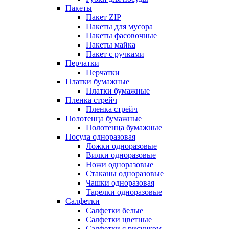
Пакеты
Пакет ZIP
Пакеты для мусора
Пакеты фасовочные
Пакеты майка
Пакет с ручками
Перчатки
Перчатки
Платки бумажные
Платки бумажные
Пленка стрейч
Пленка стрейч
Полотенца бумажные
Полотенца бумажные
Посуда одноразовая
Ложки одноразовые
Вилки одноразовые
Ножи одноразовые
Стаканы одноразовые
Чашки одноразовая
Тарелки одноразовые
Салфетки
Салфетки белые
Салфетки цветные
Салфетки с рисунком