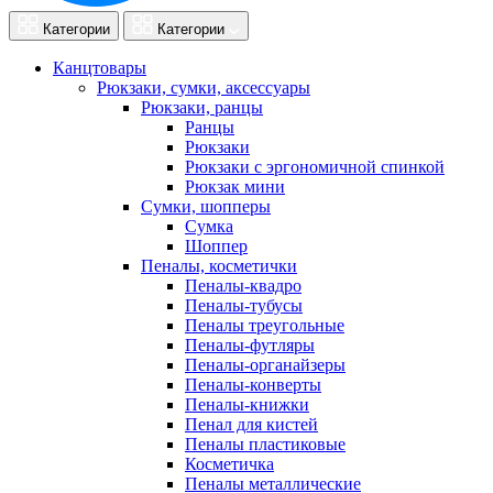
Категории
Категории
Канцтовары
Рюкзаки, сумки, аксессуары
Рюкзаки, ранцы
Ранцы
Рюкзаки
Рюкзаки с эргономичной спинкой
Рюкзак мини
Сумки, шопперы
Сумка
Шоппер
Пеналы, косметички
Пеналы-квадро
Пеналы-тубусы
Пеналы треугольные
Пеналы-футляры
Пеналы-органайзеры
Пеналы-конверты
Пеналы-книжки
Пенал для кистей
Пеналы пластиковые
Косметичка
Пеналы металлические