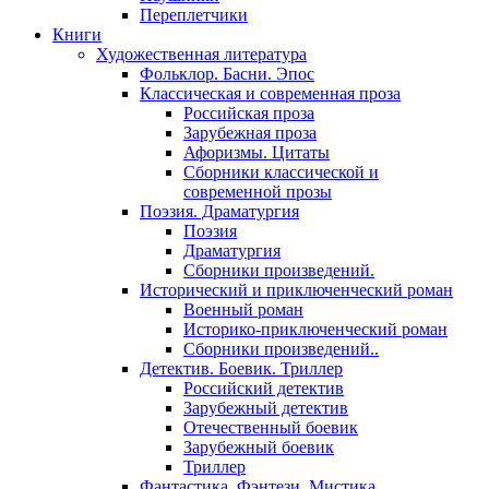
Переплетчики
Книги
Художественная литература
Фольклор. Басни. Эпос
Классическая и современная проза
Российская проза
Зарубежная проза
Афоризмы. Цитаты
Сборники классической и
современной прозы
Поэзия. Драматургия
Поэзия
Драматургия
Сборники произведений.
Исторический и приключенческий роман
Военный роман
Историко-приключенческий роман
Сборники произведений..
Детектив. Боевик. Триллер
Российский детектив
Зарубежный детектив
Отечественный боевик
Зарубежный боевик
Триллер
Фантастика. Фэнтези. Мистика