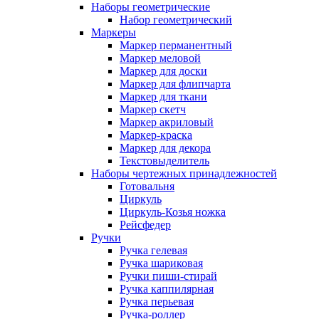
Наборы геометрические
Набор геометрический
Маркеры
Маркер перманентный
Маркер меловой
Маркер для доски
Маркер для флипчарта
Маркер для ткани
Маркер скетч
Маркер акриловый
Маркер-краска
Маркер для декора
Текстовыделитель
Наборы чертежных принадлежностей
Готовальня
Циркуль
Циркуль-Козья ножка
Рейсфедер
Ручки
Ручка гелевая
Ручка шариковая
Ручки пиши-стирай
Ручка каппилярная
Ручка перьевая
Ручка-роллер