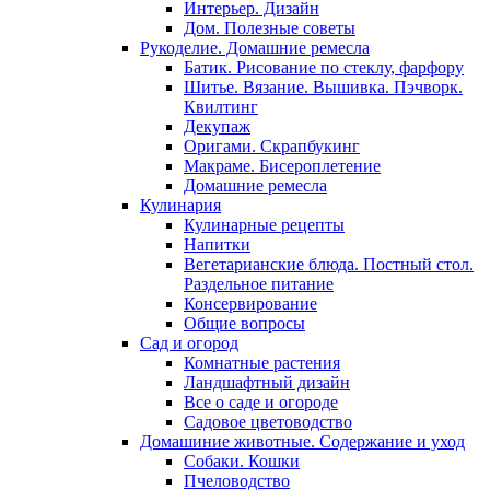
Интерьер. Дизайн
Дом. Полезные советы
Рукоделие. Домашние ремесла
Батик. Рисование по стеклу, фарфору
Шитье. Вязание. Вышивка. Пэчворк.
Квилтинг
Декупаж
Оригами. Скрапбукинг
Макраме. Бисероплетение
Домашние ремесла
Кулинария
Кулинарные рецепты
Напитки
Вегетарианские блюда. Постный стол.
Раздельное питание
Консервирование
Общие вопросы
Сад и огород
Комнатные растения
Ландшафтный дизайн
Все о саде и огороде
Садовое цветоводство
Домашиние животные. Содержание и уход
Собаки. Кошки
Пчеловодство