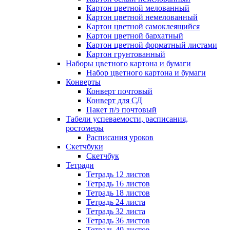
Картон цветной мелованный
Картон цветной немелованный
Картон цветной самоклеящийся
Картон цветной бархатный
Картон цветной форматный листами
Картон грунтованный
Наборы цветного картона и бумаги
Набор цветного картона и бумаги
Конверты
Конверт почтовый
Конверт для СД
Пакет п/э почтовый
Табели успеваемости, расписания,
ростомеры
Расписания уроков
Скетчбуки
Скетчбук
Тетради
Тетрадь 12 листов
Тетрадь 16 листов
Тетрадь 18 листов
Тетрадь 24 листа
Тетрадь 32 листа
Тетрадь 36 листов
Тетрадь 40 листов