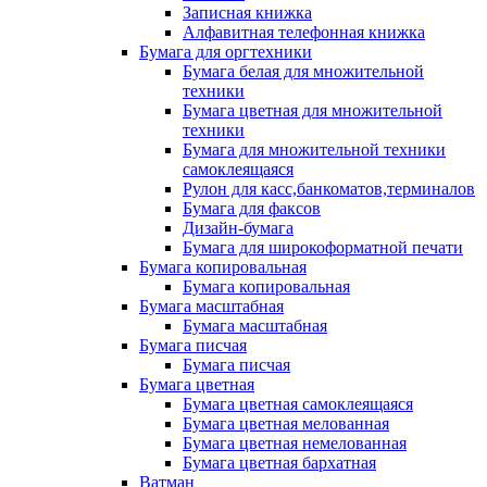
Записная книжка
Алфавитная телефонная книжка
Бумага для оргтехники
Бумага белая для множительной
техники
Бумага цветная для множительной
техники
Бумага для множительной техники
самоклеящаяся
Рулон для касс,банкоматов,терминалов
Бумага для факсов
Дизайн-бумага
Бумага для широкоформатной печати
Бумага копировальная
Бумага копировальная
Бумага масштабная
Бумага масштабная
Бумага писчая
Бумага писчая
Бумага цветная
Бумага цветная самоклеящаяся
Бумага цветная мелованная
Бумага цветная немелованная
Бумага цветная бархатная
Ватман