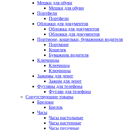
Мешки для обуви
Мешки для обуви
Портфели
Портфели
Обложки для документов
Обложка для документов
Обложки для документов
Портмоне, кошельки, бумажники водителя
Портмоне
Кошелек
Бумажник водителя
Ключницы
Ключница
Ключницы
Зажимы для денег
Зажим для денег
Футляры для телефона
Футляр для телефона
Сопутствующие товары
Брелоки
Брелок
Часы
Часы настольные
Часы настенные
Часы песочные