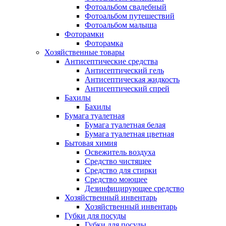
Фотоальбом свадебный
Фотоальбом путешествий
Фотоальбом малыша
Фоторамки
Фоторамка
Хозяйственные товары
Антисептические средства
Антисептический гель
Антисептическая жидкость
Антисептический спрей
Бахилы
Бахилы
Бумага туалетная
Бумага туалетная белая
Бумага туалетная цветная
Бытовая химия
Освежитель воздуха
Средство чистящее
Средство для стирки
Средство моющее
Дезинфицирующее средство
Хозяйственный инвентарь
Хозяйственный инвентарь
Губки для посуды
Губки для посуды