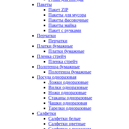
Пакеты
Пакет ZIP
Пакеты для мусора
Пакеты фасовочные
Пакеты майка
Пакет с ручками
Перчатки
Перчатки
Платки бумажные
Платки бумажные
Пленка стрейч
Пленка стрейч
Полотенца бумажные
Полотенца бумажные
Посуда одноразовая
Ложки одноразовые
Вилки одноразовые
Ножи одноразовые
Стаканы одноразовые
Чашки одноразовая
Тарелки одноразовые
Салфетки
Салфетки белые
Салфетки цветные
Салфетки с рисунком