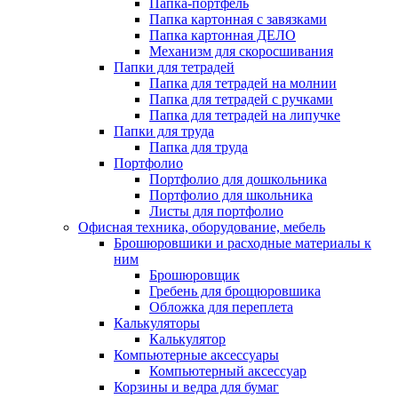
Папка-портфель
Папка картонная с завязками
Папка картонная ДЕЛО
Механизм для скоросшивания
Папки для тетрадей
Папка для тетрадей на молнии
Папка для тетрадей с ручками
Папка для тетрадей на липучке
Папки для труда
Папка для труда
Портфолио
Портфолио для дошкольника
Портфолио для школьника
Листы для портфолио
Офисная техника, оборудование, мебель
Брошюровшики и расходные материалы к
ним
Брошюровщик
Гребень для брощюровшика
Обложка для переплета
Калькуляторы
Калькулятор
Компьютерные аксессуары
Компьютерный аксессуар
Корзины и ведра для бумаг