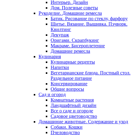
Интерьер. Дизайн
Дом. Полезные советы
Рукоделие. Домашние ремесла
Батик. Рисование по стеклу, фарфору
Шитье. Вязание. Вышивка. Пэчворк.
Квилтинг
Декупаж
Оригами. Скрапбукинг
Макраме. Бисероплетение
Домашние ремесла
Кулинария
Кулинарные рецепты
Напитки
Вегетарианские блюда. Постный стол.
Раздельное питание
Консервирование
Общие вопросы
Сад и огород
Комнатные растения
Ландшафтный дизайн
Все о саде и огороде
Садовое цветоводство
Домашиние животные. Содержание и уход
Собаки. Кошки
Пчеловодство