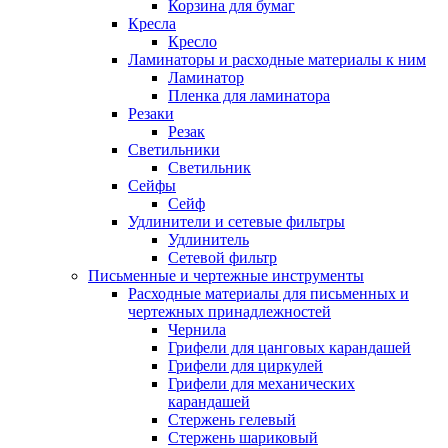
Корзина для бумаг
Кресла
Кресло
Ламинаторы и расходные материалы к ним
Ламинатор
Пленка для ламинатора
Резаки
Резак
Светильники
Светильник
Сейфы
Сейф
Удлинители и сетевые фильтры
Удлинитель
Сетевой фильтр
Письменные и чертежные инструменты
Расходные материалы для письменных и
чертежных принадлежностей
Чернила
Грифели для цанговых карандашей
Грифели для циркулей
Грифели для механических
карандашей
Стержень гелевый
Стержень шариковый