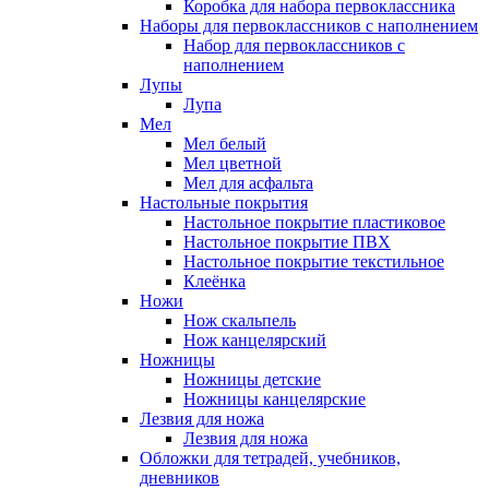
Коробка для набора первоклассника
Наборы для первоклассников с наполнением
Набор для первоклассников с
наполнением
Лупы
Лупа
Мел
Мел белый
Мел цветной
Мел для асфальта
Настольные покрытия
Настольное покрытие пластиковое
Настольное покрытие ПВХ
Настольное покрытие текстильное
Клеёнка
Ножи
Нож скальпель
Нож канцелярский
Ножницы
Ножницы детские
Ножницы канцелярские
Лезвия для ножа
Лезвия для ножа
Обложки для тетрадей, учебников,
дневников