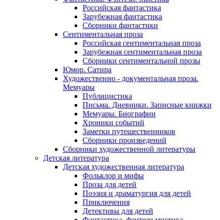
Российская фантастика
Зарубежная фантастика
Сборники фантастики
Сентиментальная проза
Российская сентиментальная проза
Зарубежная сентиментальная проза
Сборники сентиментальной прозы
Юмор. Сатира
Художественно - документальная проза.
Мемуары
Публицистика
Письма. Дневники. Записные книжки
Мемуары. Биографии
Хроники событий
Заметки путешественников
Сборники произведений
Сборники художественной литературы
Детская литература
Детская художественная литература
Фольклор и мифы
Проза для детей
Поэзия и драматургия для детей
Приключения
Детективы для детей
Фантастика, фэнтези мистика