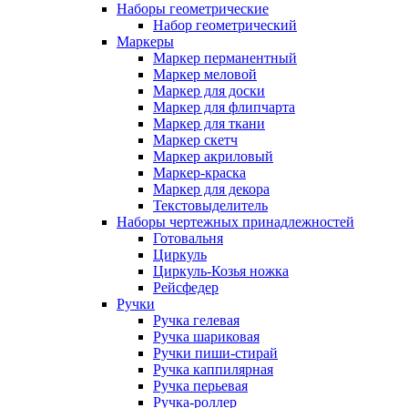
Наборы геометрические
Набор геометрический
Маркеры
Маркер перманентный
Маркер меловой
Маркер для доски
Маркер для флипчарта
Маркер для ткани
Маркер скетч
Маркер акриловый
Маркер-краска
Маркер для декора
Текстовыделитель
Наборы чертежных принадлежностей
Готовальня
Циркуль
Циркуль-Козья ножка
Рейсфедер
Ручки
Ручка гелевая
Ручка шариковая
Ручки пиши-стирай
Ручка каппилярная
Ручка перьевая
Ручка-роллер