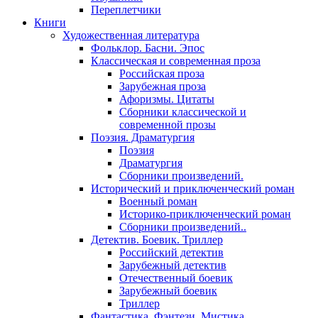
Переплетчики
Книги
Художественная литература
Фольклор. Басни. Эпос
Классическая и современная проза
Российская проза
Зарубежная проза
Афоризмы. Цитаты
Сборники классической и
современной прозы
Поэзия. Драматургия
Поэзия
Драматургия
Сборники произведений.
Исторический и приключенческий роман
Военный роман
Историко-приключенческий роман
Сборники произведений..
Детектив. Боевик. Триллер
Российский детектив
Зарубежный детектив
Отечественный боевик
Зарубежный боевик
Триллер
Фантастика. Фэнтези. Мистика