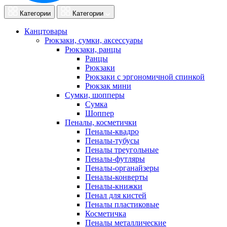
Категории
Категории
Канцтовары
Рюкзаки, сумки, аксессуары
Рюкзаки, ранцы
Ранцы
Рюкзаки
Рюкзаки с эргономичной спинкой
Рюкзак мини
Сумки, шопперы
Сумка
Шоппер
Пеналы, косметички
Пеналы-квадро
Пеналы-тубусы
Пеналы треугольные
Пеналы-футляры
Пеналы-органайзеры
Пеналы-конверты
Пеналы-книжки
Пенал для кистей
Пеналы пластиковые
Косметичка
Пеналы металлические