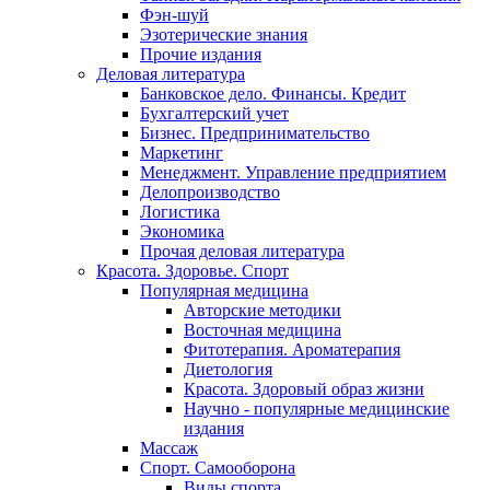
Фэн-шуй
Эзотерические знания
Прочие издания
Деловая литература
Банковское дело. Финансы. Кредит
Бухгалтерский учет
Бизнес. Предпринимательство
Маркетинг
Менеджмент. Управление предприятием
Делопроизводство
Логистика
Экономика
Прочая деловая литература
Красота. Здоровье. Спорт
Популярная медицина
Авторские методики
Восточная медицина
Фитотерапия. Ароматерапия
Диетология
Красота. Здоровый образ жизни
Научно - популярные медицинские
издания
Массаж
Спорт. Самооборона
Виды спорта