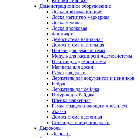
Кнопки силовые
Демонстрационное оборудование
Доска информационная
Доска магнитно-маркерная
Доска меловая
Доска пробковая
Флипчарт
Демосистема напольная
Демосистема настольная
Панели для демосистемы
Модуль для расширения демосистемы
Штатив для демосистемы
Магниты для доски
Губка для доски
Держатель для документов и ценников
Бейдж
Держатель для бейджа
Шнурок для бейджа
Пленка маркерная
Рамка с защелкивающим профилем
Указка
Демосистема настенная
Спрей для очищения доски
Дыроколы
Дырокол