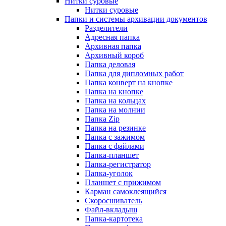
Нитки суровые
Нитки суровые
Папки и системы архивации документов
Разделители
Адресная папка
Архивная папка
Архивный короб
Папка деловая
Папка для дипломных работ
Папка конверт на кнопке
Папка на кнопке
Папка на кольцах
Папка на молнии
Папка Zip
Папка на резинке
Папка с зажимом
Папка с файлами
Папка-планшет
Папка-регистратор
Папка-уголок
Планшет с прижимом
Карман самоклеящийся
Скоросшиватель
Файл-вкладыш
Папка-картотека