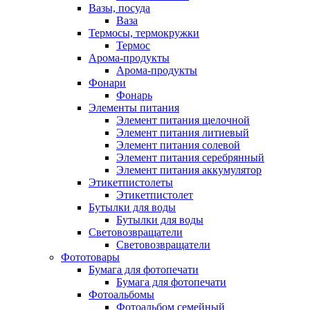
Вазы, посуда
Ваза
Термосы, термокружки
Термос
Арома-продукты
Арома-продукты
Фонари
Фонарь
Элементы питания
Элемент питания щелочной
Элемент питания литиевый
Элемент питания солевой
Элемент питания серебрянный
Элемент питания аккумулятор
Этикетпистолеты
Этикетпистолет
Бутылки для воды
Бутылки для воды
Световозвращатели
Световозвращатели
Фототовары
Бумага для фотопечати
Бумага для фотопечати
Фотоальбомы
Фотоальбом семейный