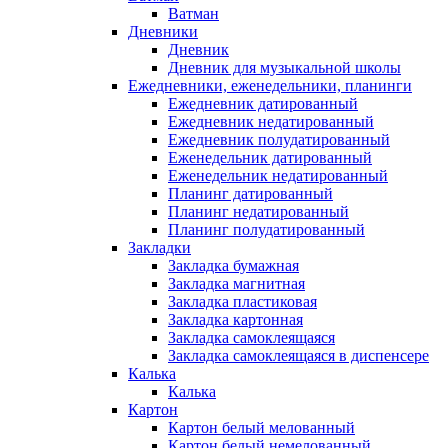
Ватман
Дневники
Дневник
Дневник для музыкальной школы
Ежедневники, еженедельники, планинги
Ежедневник датированный
Ежедневник недатированный
Ежедневник полудатированный
Еженедельник датированный
Еженедельник недатированный
Планинг датированный
Планинг недатированный
Планинг полудатированный
Закладки
Закладка бумажная
Закладка магнитная
Закладка пластиковая
Закладка картонная
Закладка самоклеящаяся
Закладка самоклеящаяся в диспенсере
Калька
Калька
Картон
Картон белый мелованный
Картон белый немелованный