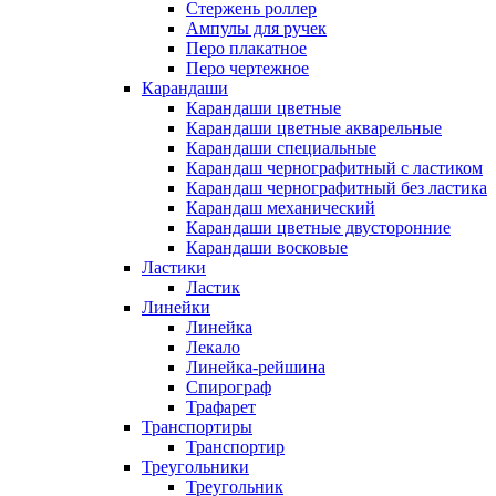
Стержень роллер
Ампулы для ручек
Перо плакатное
Перо чертежное
Карандаши
Карандаши цветные
Карандаши цветные акварельные
Карандаши специальные
Карандаш чернографитный с ластиком
Карандаш чернографитный без ластика
Карандаш механический
Карандаши цветные двусторонние
Карандаши восковые
Ластики
Ластик
Линейки
Линейка
Лекало
Линейка-рейшина
Спирограф
Трафарет
Транспортиры
Транспортир
Треугольники
Треугольник