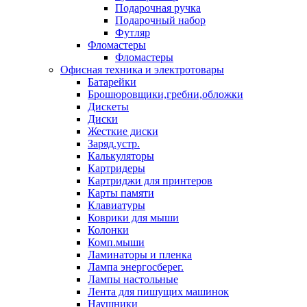
Подарочная ручка
Подарочный набор
Футляр
Фломастеры
Фломастеры
Офисная техника и электротовары
Батарейки
Брошюровщики,гребни,обложки
Дискеты
Диски
Жесткие диски
Заряд.устр.
Калькуляторы
Картридеры
Картриджи для принтеров
Карты памяти
Клавиатуры
Коврики для мыши
Колонки
Комп.мыши
Ламинаторы и пленка
Лампа энергосберег.
Лампы настольные
Лента для пишущих машинок
Наушники