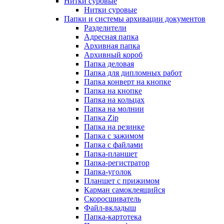
Нитки суровые
Нитки суровые
Папки и системы архивации документов
Разделители
Адресная папка
Архивная папка
Архивный короб
Папка деловая
Папка для дипломных работ
Папка конверт на кнопке
Папка на кнопке
Папка на кольцах
Папка на молнии
Папка Zip
Папка на резинке
Папка с зажимом
Папка с файлами
Папка-планшет
Папка-регистратор
Папка-уголок
Планшет с прижимом
Карман самоклеящийся
Скоросшиватель
Файл-вкладыш
Папка-картотека