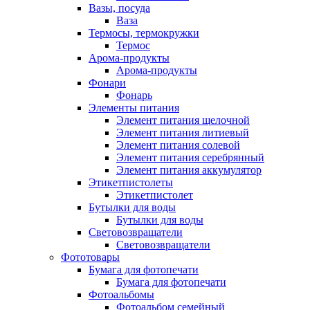
Вазы, посуда
Ваза
Термосы, термокружки
Термос
Арома-продукты
Арома-продукты
Фонари
Фонарь
Элементы питания
Элемент питания щелочной
Элемент питания литиевый
Элемент питания солевой
Элемент питания серебрянный
Элемент питания аккумулятор
Этикетпистолеты
Этикетпистолет
Бутылки для воды
Бутылки для воды
Световозвращатели
Световозвращатели
Фототовары
Бумага для фотопечати
Бумага для фотопечати
Фотоальбомы
Фотоальбом семейный