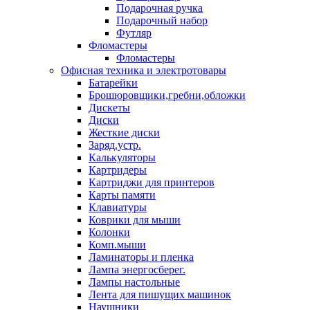
Подарочная ручка
Подарочный набор
Футляр
Фломастеры
Фломастеры
Офисная техника и электротовары
Батарейки
Брошюровщики,гребни,обложки
Дискеты
Диски
Жесткие диски
Заряд.устр.
Калькуляторы
Картридеры
Картриджи для принтеров
Карты памяти
Клавиатуры
Коврики для мыши
Колонки
Комп.мыши
Ламинаторы и пленка
Лампа энергосберег.
Лампы настольные
Лента для пишущих машинок
Наушники