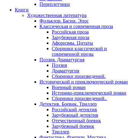
Переплетчики
Книги
Художественная литература
Фольклор. Басни. Эпос
Классическая и современная проза
Российская проза
Зарубежная проза
Афоризмы. Цитаты
Сборники классической и
современной прозы
Поэзия. Драматургия
Поэзия
Драматургия
Сборники произведений.
Исторический и приключенческий роман
Военный роман
Историко-приключенческий роман
Сборники произведений..
Детектив. Боевик. Триллер
Российский детектив
Зарубежный детектив
Отечественный боевик
Зарубежный боевик
Триллер
Фантастика. Фэнтези. Мистика