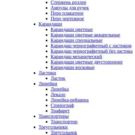
Стержень роллер
Ампулы для ручек
Перо плакатное
Перо чертежное
Карандаши
Карандаши цветные
Карандаши цветные акварельные
Карандаши специальные
Карандаш чернографитный с ластиком
Карандаш чернографитный без ластика
Карандаш механический
Карандаши цветные двусторонние
Карандаши восковые
Ластики
Ластик
Линейки
Линейка
Лекало
Линейка-рейшина
Спирограф
Трафарет
Транспортиры
Транспортир
Треугольники
Треугольник