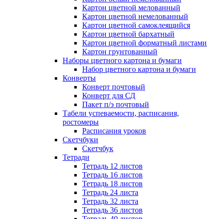
Картон цветной мелованный
Картон цветной немелованный
Картон цветной самоклеящийся
Картон цветной бархатный
Картон цветной форматный листами
Картон грунтованный
Наборы цветного картона и бумаги
Набор цветного картона и бумаги
Конверты
Конверт почтовый
Конверт для СД
Пакет п/э почтовый
Табели успеваемости, расписания,
ростомеры
Расписания уроков
Скетчбуки
Скетчбук
Тетради
Тетрадь 12 листов
Тетрадь 16 листов
Тетрадь 18 листов
Тетрадь 24 листа
Тетрадь 32 листа
Тетрадь 36 листов
Тетрадь 40 листов