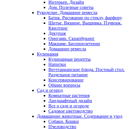
Интерьер. Дизайн
Дом. Полезные советы
Рукоделие. Домашние ремесла
Батик. Рисование по стеклу, фарфору
Шитье. Вязание. Вышивка. Пэчворк.
Квилтинг
Декупаж
Оригами. Скрапбукинг
Макраме. Бисероплетение
Домашние ремесла
Кулинария
Кулинарные рецепты
Напитки
Вегетарианские блюда. Постный стол.
Раздельное питание
Консервирование
Общие вопросы
Сад и огород
Комнатные растения
Ландшафтный дизайн
Все о саде и огороде
Садовое цветоводство
Домашиние животные. Содержание и уход
Собаки. Кошки
Пчеловодство