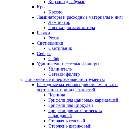
Корзина для бумаг
Кресла
Кресло
Ламинаторы и расходные материалы к ним
Ламинатор
Пленка для ламинатора
Резаки
Резак
Светильники
Светильник
Сейфы
Сейф
Удлинители и сетевые фильтры
Удлинитель
Сетевой фильтр
Письменные и чертежные инструменты
Расходные материалы для письменных и
чертежных принадлежностей
Чернила
Грифели для цанговых карандашей
Грифели для циркулей
Грифели для механических
карандашей
Стержень гелевый
Стержень шариковый