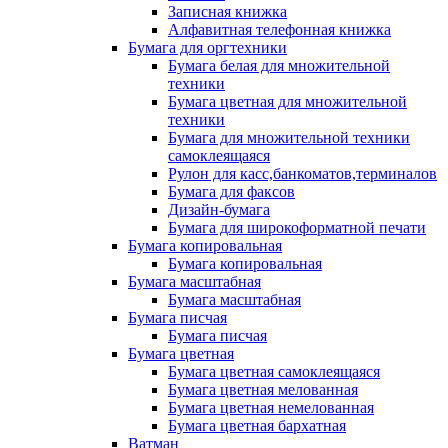
Записная книжка
Алфавитная телефонная книжка
Бумага для оргтехники
Бумага белая для множительной
техники
Бумага цветная для множительной
техники
Бумага для множительной техники
самоклеящаяся
Рулон для касс,банкоматов,терминалов
Бумага для факсов
Дизайн-бумага
Бумага для широкоформатной печати
Бумага копировальная
Бумага копировальная
Бумага масштабная
Бумага масштабная
Бумага писчая
Бумага писчая
Бумага цветная
Бумага цветная самоклеящаяся
Бумага цветная мелованная
Бумага цветная немелованная
Бумага цветная бархатная
Ватман