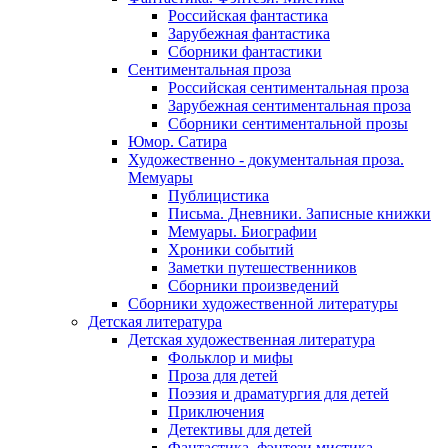
Российская фантастика
Зарубежная фантастика
Сборники фантастики
Сентиментальная проза
Российская сентиментальная проза
Зарубежная сентиментальная проза
Сборники сентиментальной прозы
Юмор. Сатира
Художественно - документальная проза.
Мемуары
Публицистика
Письма. Дневники. Записные книжки
Мемуары. Биографии
Хроники событий
Заметки путешественников
Сборники произведений
Сборники художественной литературы
Детская литература
Детская художественная литература
Фольклор и мифы
Проза для детей
Поэзия и драматургия для детей
Приключения
Детективы для детей
Фантастика, фэнтези мистика