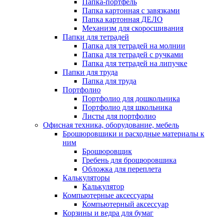
Папка-портфель
Папка картонная с завязками
Папка картонная ДЕЛО
Механизм для скоросшивания
Папки для тетрадей
Папка для тетрадей на молнии
Папка для тетрадей с ручками
Папка для тетрадей на липучке
Папки для труда
Папка для труда
Портфолио
Портфолио для дошкольника
Портфолио для школьника
Листы для портфолио
Офисная техника, оборудование, мебель
Брошюровшики и расходные материалы к
ним
Брошюровщик
Гребень для брощюровшика
Обложка для переплета
Калькуляторы
Калькулятор
Компьютерные аксессуары
Компьютерный аксессуар
Корзины и ведра для бумаг