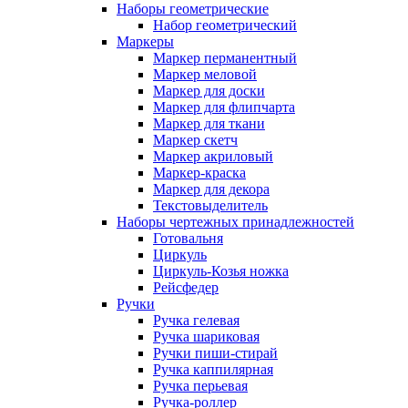
Наборы геометрические
Набор геометрический
Маркеры
Маркер перманентный
Маркер меловой
Маркер для доски
Маркер для флипчарта
Маркер для ткани
Маркер скетч
Маркер акриловый
Маркер-краска
Маркер для декора
Текстовыделитель
Наборы чертежных принадлежностей
Готовальня
Циркуль
Циркуль-Козья ножка
Рейсфедер
Ручки
Ручка гелевая
Ручка шариковая
Ручки пиши-стирай
Ручка каппилярная
Ручка перьевая
Ручка-роллер