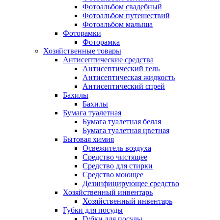
Фотоальбом свадебный
Фотоальбом путешествий
Фотоальбом малыша
Фоторамки
Фоторамка
Хозяйственные товары
Антисептические средства
Антисептический гель
Антисептическая жидкость
Антисептический спрей
Бахилы
Бахилы
Бумага туалетная
Бумага туалетная белая
Бумага туалетная цветная
Бытовая химия
Освежитель воздуха
Средство чистящее
Средство для стирки
Средство моющее
Дезинфицирующее средство
Хозяйственный инвентарь
Хозяйственный инвентарь
Губки для посуды
Губки для посуды