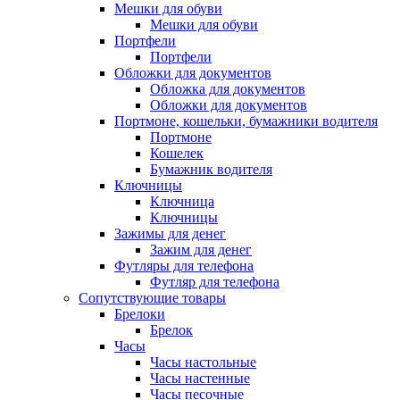
Мешки для обуви
Мешки для обуви
Портфели
Портфели
Обложки для документов
Обложка для документов
Обложки для документов
Портмоне, кошельки, бумажники водителя
Портмоне
Кошелек
Бумажник водителя
Ключницы
Ключница
Ключницы
Зажимы для денег
Зажим для денег
Футляры для телефона
Футляр для телефона
Сопутствующие товары
Брелоки
Брелок
Часы
Часы настольные
Часы настенные
Часы песочные