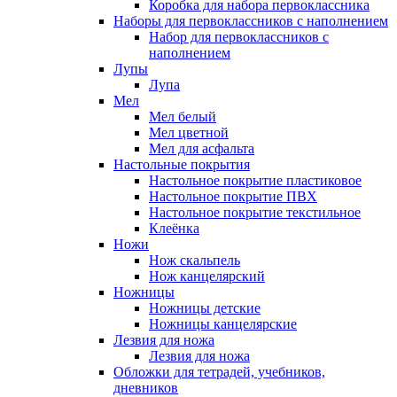
Коробка для набора первоклассника
Наборы для первоклассников с наполнением
Набор для первоклассников с
наполнением
Лупы
Лупа
Мел
Мел белый
Мел цветной
Мел для асфальта
Настольные покрытия
Настольное покрытие пластиковое
Настольное покрытие ПВХ
Настольное покрытие текстильное
Клеёнка
Ножи
Нож скальпель
Нож канцелярский
Ножницы
Ножницы детские
Ножницы канцелярские
Лезвия для ножа
Лезвия для ножа
Обложки для тетрадей, учебников,
дневников