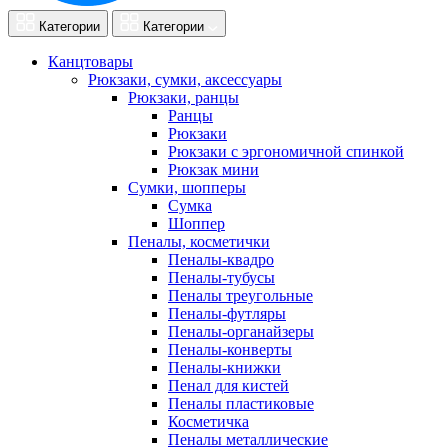
Категории
Категории
Канцтовары
Рюкзаки, сумки, аксессуары
Рюкзаки, ранцы
Ранцы
Рюкзаки
Рюкзаки с эргономичной спинкой
Рюкзак мини
Сумки, шопперы
Сумка
Шоппер
Пеналы, косметички
Пеналы-квадро
Пеналы-тубусы
Пеналы треугольные
Пеналы-футляры
Пеналы-органайзеры
Пеналы-конверты
Пеналы-книжки
Пенал для кистей
Пеналы пластиковые
Косметичка
Пеналы металлические