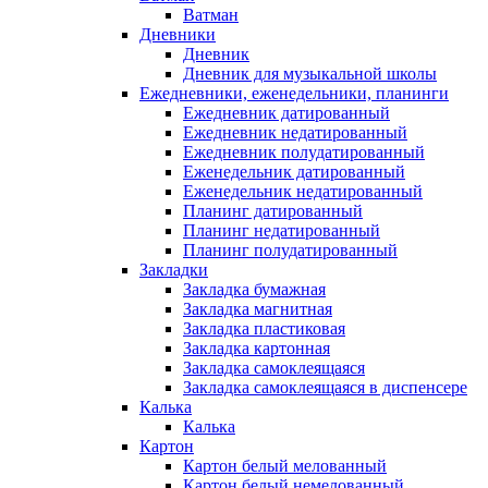
Ватман
Дневники
Дневник
Дневник для музыкальной школы
Ежедневники, еженедельники, планинги
Ежедневник датированный
Ежедневник недатированный
Ежедневник полудатированный
Еженедельник датированный
Еженедельник недатированный
Планинг датированный
Планинг недатированный
Планинг полудатированный
Закладки
Закладка бумажная
Закладка магнитная
Закладка пластиковая
Закладка картонная
Закладка самоклеящаяся
Закладка самоклеящаяся в диспенсере
Калька
Калька
Картон
Картон белый мелованный
Картон белый немелованный