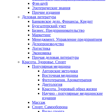
Фэн-шуй
Эзотерические знания
Прочие издания
Деловая литература
Банковское дело. Финансы. Кредит
Бухгалтерский учет
Бизнес. Предпринимательство
Маркетинг
Менеджмент. Управление предприятием
Делопроизводство
Логистика
Экономика
Прочая деловая литература
Красота. Здоровье. Спорт
Популярная медицина
Авторские методики
Восточная медицина
Фитотерапия. Ароматерапия
Диетология
Красота. Здоровый образ жизни
Научно - популярные медицинские
издания
Массаж
Спорт. Самооборона
Виды спорта