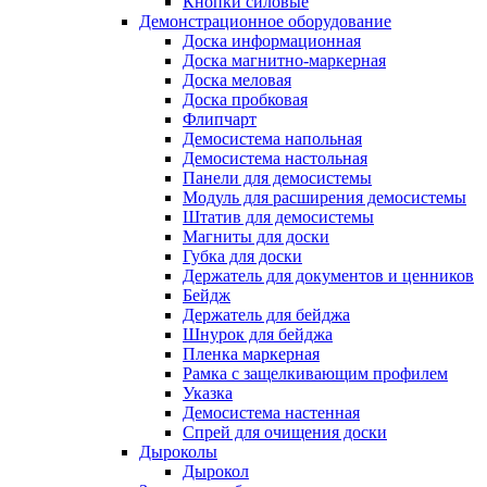
Кнопки силовые
Демонстрационное оборудование
Доска информационная
Доска магнитно-маркерная
Доска меловая
Доска пробковая
Флипчарт
Демосистема напольная
Демосистема настольная
Панели для демосистемы
Модуль для расширения демосистемы
Штатив для демосистемы
Магниты для доски
Губка для доски
Держатель для документов и ценников
Бейдж
Держатель для бейджа
Шнурок для бейджа
Пленка маркерная
Рамка с защелкивающим профилем
Указка
Демосистема настенная
Спрей для очищения доски
Дыроколы
Дырокол