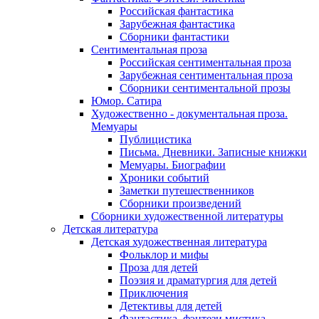
Российская фантастика
Зарубежная фантастика
Сборники фантастики
Сентиментальная проза
Российская сентиментальная проза
Зарубежная сентиментальная проза
Сборники сентиментальной прозы
Юмор. Сатира
Художественно - документальная проза.
Мемуары
Публицистика
Письма. Дневники. Записные книжки
Мемуары. Биографии
Хроники событий
Заметки путешественников
Сборники произведений
Сборники художественной литературы
Детская литература
Детская художественная литература
Фольклор и мифы
Проза для детей
Поэзия и драматургия для детей
Приключения
Детективы для детей
Фантастика, фэнтези мистика