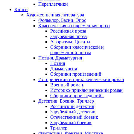
Переплетчики
Книги
Художественная литература
Фольклор. Басни. Эпос
Классическая и современная проза
Российская проза
Зарубежная проза
Афоризмы. Цитаты
Сборники классической и
современной прозы
Поэзия. Драматургия
Поэзия
Драматургия
Сборники произведений.
Исторический и приключенческий роман
Военный роман
Историко-приключенческий роман
Сборники произведений..
Детектив. Боевик. Триллер
Российский детектив
Зарубежный детектив
Отечественный боевик
Зарубежный боевик
Триллер
Фантастика. Фэнтези. Мистика