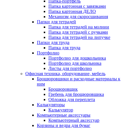
Папка-портфель
Папка картонная с завязками
Папка картонная ДЕЛО
Механизм для скоросшивания
Папки для тетрадей
Папка для тетрадей на молнии
Папка для тетрадей с ручками
Папка для тетрадей на липучке
Папки для труда
Папка для труда
Портфолио
Портфолио для дошкольника
Портфолио для школьника
Листы для портфолио
Офисная техника, оборудование, мебель
Брошюровшики и расходные материалы к
ним
Брошюровщик
Гребень для брощюровшика
Обложка для переплета
Калькуляторы
Калькулятор
Компьютерные аксессуары
Компьютерный аксессуар
Корзины и ведра для бумаг