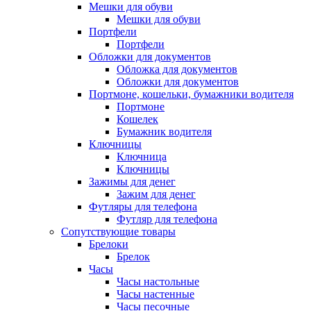
Мешки для обуви
Мешки для обуви
Портфели
Портфели
Обложки для документов
Обложка для документов
Обложки для документов
Портмоне, кошельки, бумажники водителя
Портмоне
Кошелек
Бумажник водителя
Ключницы
Ключница
Ключницы
Зажимы для денег
Зажим для денег
Футляры для телефона
Футляр для телефона
Сопутствующие товары
Брелоки
Брелок
Часы
Часы настольные
Часы настенные
Часы песочные