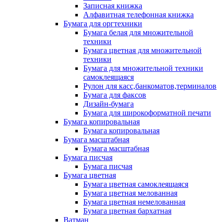
Записная книжка
Алфавитная телефонная книжка
Бумага для оргтехники
Бумага белая для множительной
техники
Бумага цветная для множительной
техники
Бумага для множительной техники
самоклеящаяся
Рулон для касс,банкоматов,терминалов
Бумага для факсов
Дизайн-бумага
Бумага для широкоформатной печати
Бумага копировальная
Бумага копировальная
Бумага масштабная
Бумага масштабная
Бумага писчая
Бумага писчая
Бумага цветная
Бумага цветная самоклеящаяся
Бумага цветная мелованная
Бумага цветная немелованная
Бумага цветная бархатная
Ватман