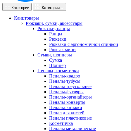
Категории
Категории
Канцтовары
Рюкзаки, сумки, аксессуары
Рюкзаки, ранцы
Ранцы
Рюкзаки
Рюкзаки с эргономичной спинкой
Рюкзак мини
Сумки, шопперы
Сумка
Шоппер
Пеналы, косметички
Пеналы-квадро
Пеналы-тубусы
Пеналы треугольные
Пеналы-футляры
Пеналы-органайзеры
Пеналы-конверты
Пеналы-книжки
Пенал для кистей
Пеналы пластиковые
Косметичка
Пеналы металлические