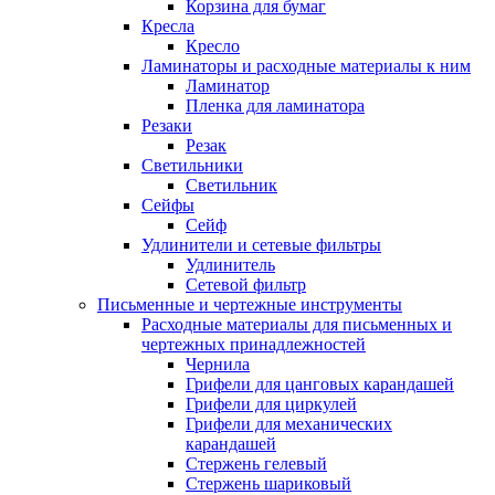
Корзина для бумаг
Кресла
Кресло
Ламинаторы и расходные материалы к ним
Ламинатор
Пленка для ламинатора
Резаки
Резак
Светильники
Светильник
Сейфы
Сейф
Удлинители и сетевые фильтры
Удлинитель
Сетевой фильтр
Письменные и чертежные инструменты
Расходные материалы для письменных и
чертежных принадлежностей
Чернила
Грифели для цанговых карандашей
Грифели для циркулей
Грифели для механических
карандашей
Стержень гелевый
Стержень шариковый