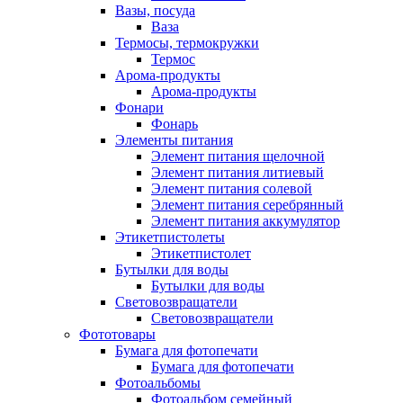
Вазы, посуда
Ваза
Термосы, термокружки
Термос
Арома-продукты
Арома-продукты
Фонари
Фонарь
Элементы питания
Элемент питания щелочной
Элемент питания литиевый
Элемент питания солевой
Элемент питания серебрянный
Элемент питания аккумулятор
Этикетпистолеты
Этикетпистолет
Бутылки для воды
Бутылки для воды
Световозвращатели
Световозвращатели
Фототовары
Бумага для фотопечати
Бумага для фотопечати
Фотоальбомы
Фотоальбом семейный