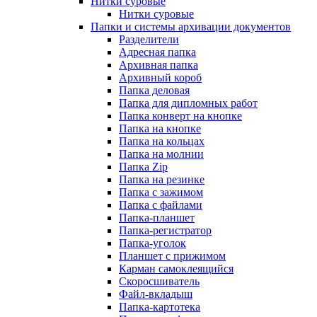
Нитки суровые
Нитки суровые
Папки и системы архивации документов
Разделители
Адресная папка
Архивная папка
Архивный короб
Папка деловая
Папка для дипломных работ
Папка конверт на кнопке
Папка на кнопке
Папка на кольцах
Папка на молнии
Папка Zip
Папка на резинке
Папка с зажимом
Папка с файлами
Папка-планшет
Папка-регистратор
Папка-уголок
Планшет с прижимом
Карман самоклеящийся
Скоросшиватель
Файл-вкладыш
Папка-картотека