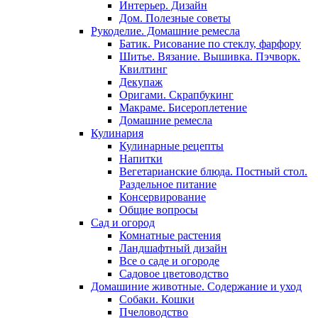
Интерьер. Дизайн
Дом. Полезные советы
Рукоделие. Домашние ремесла
Батик. Рисование по стеклу, фарфору
Шитье. Вязание. Вышивка. Пэчворк.
Квилтинг
Декупаж
Оригами. Скрапбукинг
Макраме. Бисероплетение
Домашние ремесла
Кулинария
Кулинарные рецепты
Напитки
Вегетарианские блюда. Постный стол.
Раздельное питание
Консервирование
Общие вопросы
Сад и огород
Комнатные растения
Ландшафтный дизайн
Все о саде и огороде
Садовое цветоводство
Домашиние животные. Содержание и уход
Собаки. Кошки
Пчеловодство