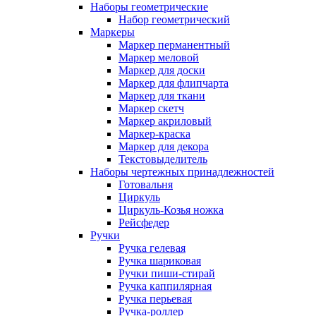
Наборы геометрические
Набор геометрический
Маркеры
Маркер перманентный
Маркер меловой
Маркер для доски
Маркер для флипчарта
Маркер для ткани
Маркер скетч
Маркер акриловый
Маркер-краска
Маркер для декора
Текстовыделитель
Наборы чертежных принадлежностей
Готовальня
Циркуль
Циркуль-Козья ножка
Рейсфедер
Ручки
Ручка гелевая
Ручка шариковая
Ручки пиши-стирай
Ручка каппилярная
Ручка перьевая
Ручка-роллер