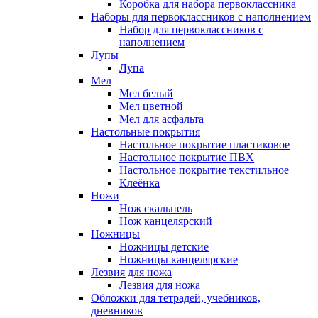
Коробка для набора первоклассника
Наборы для первоклассников с наполнением
Набор для первоклассников с
наполнением
Лупы
Лупа
Мел
Мел белый
Мел цветной
Мел для асфальта
Настольные покрытия
Настольное покрытие пластиковое
Настольное покрытие ПВХ
Настольное покрытие текстильное
Клеёнка
Ножи
Нож скальпель
Нож канцелярский
Ножницы
Ножницы детские
Ножницы канцелярские
Лезвия для ножа
Лезвия для ножа
Обложки для тетрадей, учебников,
дневников