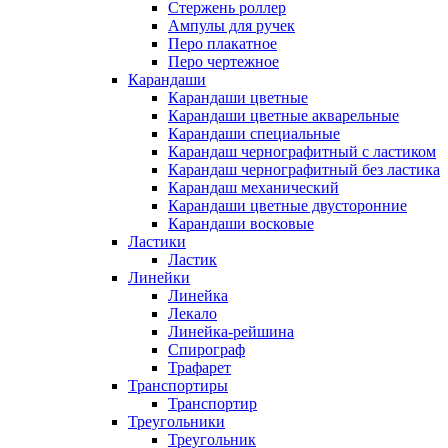
Стержень роллер
Ампулы для ручек
Перо плакатное
Перо чертежное
Карандаши
Карандаши цветные
Карандаши цветные акварельные
Карандаши специальные
Карандаш чернографитный с ластиком
Карандаш чернографитный без ластика
Карандаш механический
Карандаши цветные двусторонние
Карандаши восковые
Ластики
Ластик
Линейки
Линейка
Лекало
Линейка-рейшина
Спирограф
Трафарет
Транспортиры
Транспортир
Треугольники
Треугольник