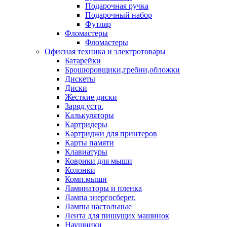
Подарочная ручка
Подарочный набор
Футляр
Фломастеры
Фломастеры
Офисная техника и электротовары
Батарейки
Брошюровщики,гребни,обложки
Дискеты
Диски
Жесткие диски
Заряд.устр.
Калькуляторы
Картридеры
Картриджи для принтеров
Карты памяти
Клавиатуры
Коврики для мыши
Колонки
Комп.мыши
Ламинаторы и пленка
Лампа энергосберег.
Лампы настольные
Лента для пишущих машинок
Наушники