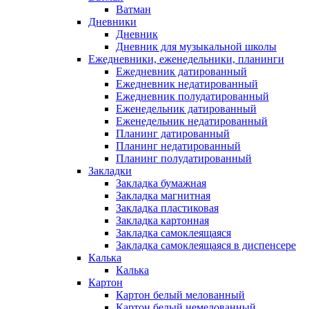
Ватман
Дневники
Дневник
Дневник для музыкальной школы
Ежедневники, еженедельники, планинги
Ежедневник датированный
Ежедневник недатированный
Ежедневник полудатированный
Еженедельник датированный
Еженедельник недатированный
Планинг датированный
Планинг недатированный
Планинг полудатированный
Закладки
Закладка бумажная
Закладка магнитная
Закладка пластиковая
Закладка картонная
Закладка самоклеящаяся
Закладка самоклеящаяся в диспенсере
Калька
Калька
Картон
Картон белый мелованный
Картон белый немелованный