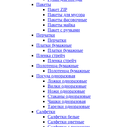
Пакеты
Пакет ZIP
Пакеты для мусора
Пакеты фасовочные
Пакеты майка
Пакет с ручками
Перчатки
Перчатки
Платки бумажные
Платки бумажные
Пленка стрейч
Пленка стрейч
Полотенца бумажные
Полотенца бумажные
Посуда одноразовая
Ложки одноразовые
Вилки одноразовые
Ножи одноразовые
Стаканы одноразовые
Чашки одноразовая
Тарелки одноразовые
Салфетки
Салфетки белые
Салфетки цветные
Салфетки с рисунком