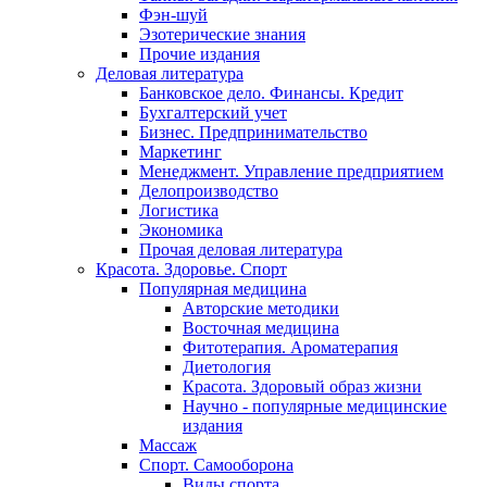
Фэн-шуй
Эзотерические знания
Прочие издания
Деловая литература
Банковское дело. Финансы. Кредит
Бухгалтерский учет
Бизнес. Предпринимательство
Маркетинг
Менеджмент. Управление предприятием
Делопроизводство
Логистика
Экономика
Прочая деловая литература
Красота. Здоровье. Спорт
Популярная медицина
Авторские методики
Восточная медицина
Фитотерапия. Ароматерапия
Диетология
Красота. Здоровый образ жизни
Научно - популярные медицинские
издания
Массаж
Спорт. Самооборона
Виды спорта