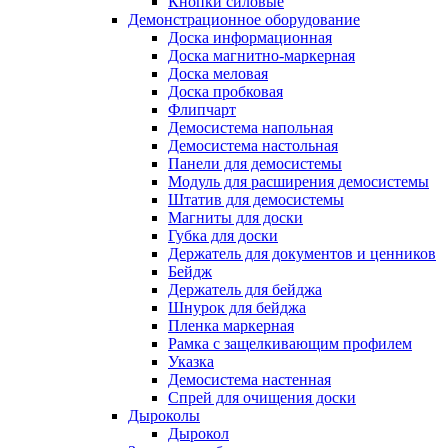
Кнопки силовые
Демонстрационное оборудование
Доска информационная
Доска магнитно-маркерная
Доска меловая
Доска пробковая
Флипчарт
Демосистема напольная
Демосистема настольная
Панели для демосистемы
Модуль для расширения демосистемы
Штатив для демосистемы
Магниты для доски
Губка для доски
Держатель для документов и ценников
Бейдж
Держатель для бейджа
Шнурок для бейджа
Пленка маркерная
Рамка с защелкивающим профилем
Указка
Демосистема настенная
Спрей для очищения доски
Дыроколы
Дырокол