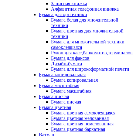
Записная книжка
Алфавитная телефонная книжка
Бумага для оргтехники
Бумага белая для множительной
техники
Бумага цветная для множительной
техники
Бумага для множительной техники
самоклеящаяся
Рулон для касс,банкоматов,терминалов
Бумага для факсов
Дизайн-бумага
Бумага для широкоформатной печати
Бумага копировальная
Бумага копировальная
Бумага масштабная
Бумага масштабная
Бумага писчая
Бумага писчая
Бумага цветная
Бумага цветная самоклеящаяся
Бумага цветная мелованная
Бумага цветная немелованная
Бумага цветная бархатная
Ватман