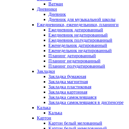
Ватман
Дневники
Дневник
Дневник для музыкальной школы
Ежедневники, еженедельники, планинги
Ежедневник датированный
Ежедневник недатированный
Ежедневник полудатированный
Еженедельник датированный
Еженедельник недатированный
Планинг датированный
Планинг недатированный
Планинг полудатированный
Закладки
Закладка бумажная
Закладка магнитная
Закладка пластиковая
Закладка картонная
Закладка самоклеящаяся
Закладка самоклеящаяся в диспенсере
Калька
Калька
Картон
Картон белый мелованный
Картон белый немелованный