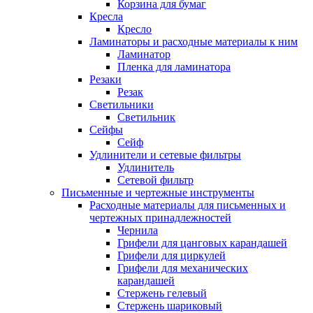
Корзина для бумаг
Кресла
Кресло
Ламинаторы и расходные материалы к ним
Ламинатор
Пленка для ламинатора
Резаки
Резак
Светильники
Светильник
Сейфы
Сейф
Удлинители и сетевые фильтры
Удлинитель
Сетевой фильтр
Письменные и чертежные инструменты
Расходные материалы для письменных и
чертежных принадлежностей
Чернила
Грифели для цанговых карандашей
Грифели для циркулей
Грифели для механических
карандашей
Стержень гелевый
Стержень шариковый