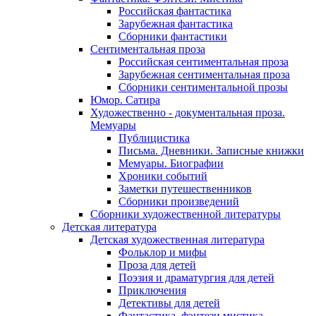
Российская фантастика
Зарубежная фантастика
Сборники фантастики
Сентиментальная проза
Российская сентиментальная проза
Зарубежная сентиментальная проза
Сборники сентиментальной прозы
Юмор. Сатира
Художественно - документальная проза.
Мемуары
Публицистика
Письма. Дневники. Записные книжки
Мемуары. Биографии
Хроники событий
Заметки путешественников
Сборники произведений
Сборники художественной литературы
Детская литература
Детская художественная литература
Фольклор и мифы
Проза для детей
Поэзия и драматургия для детей
Приключения
Детективы для детей
Фантастика, фэнтези мистика