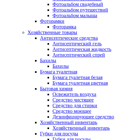
Фотоальбом свадебный
Фотоальбом путешествий
Фотоальбом малыша
Фоторамки
Фоторамка
Хозяйственные товары
Антисептические средства
Антисептический гель
Антисептическая жидкость
Антисептический спрей
Бахилы
Бахилы
Бумага туалетная
Бумага туалетная белая
Бумага туалетная цветная
Бытовая химия
Освежитель воздуха
Средство чистящее
Средство для стирки
Средство моющее
Дезинфицирующее средство
Хозяйственный инвентарь
Хозяйственный инвентарь
Губки для посуды
Губки для посуды