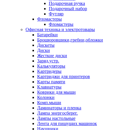
Подарочная ручка
Подарочный набор
Футляр
Фломастеры
Фломастеры
Офисная техника и электротовары
Батарейки
Брошюровщики,гребни,обложки
Дискеты
Диски
Жесткие диски
Заряд.устр.
Калькуляторы
Картридеры
Картриджи для принтеров
Карты памяти
Клавиатуры
Коврики для мыши
Колонки
Комп.мыши
Ламинаторы и пленка
Лампа энергосберег.
Лампы настольные
Лента для пишущих машинок
Наушники