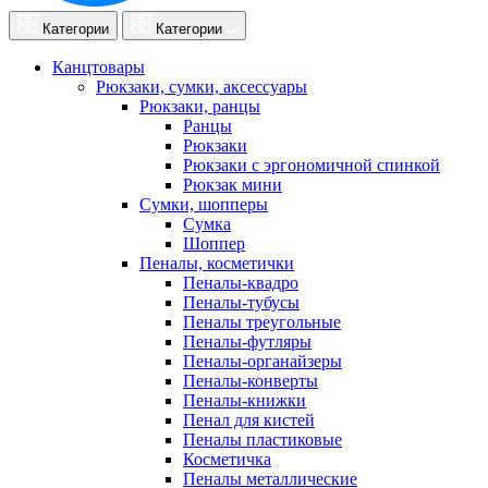
Категории
Категории
Канцтовары
Рюкзаки, сумки, аксессуары
Рюкзаки, ранцы
Ранцы
Рюкзаки
Рюкзаки с эргономичной спинкой
Рюкзак мини
Сумки, шопперы
Сумка
Шоппер
Пеналы, косметички
Пеналы-квадро
Пеналы-тубусы
Пеналы треугольные
Пеналы-футляры
Пеналы-органайзеры
Пеналы-конверты
Пеналы-книжки
Пенал для кистей
Пеналы пластиковые
Косметичка
Пеналы металлические