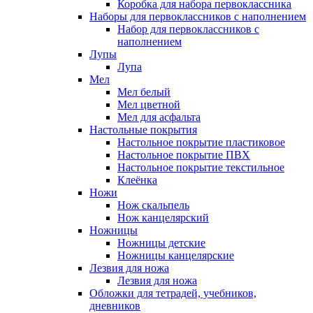
Коробка для набора первоклассника
Наборы для первоклассников с наполнением
Набор для первоклассников с
наполнением
Лупы
Лупа
Мел
Мел белый
Мел цветной
Мел для асфальта
Настольные покрытия
Настольное покрытие пластиковое
Настольное покрытие ПВХ
Настольное покрытие текстильное
Клеёнка
Ножи
Нож скальпель
Нож канцелярский
Ножницы
Ножницы детские
Ножницы канцелярские
Лезвия для ножа
Лезвия для ножа
Обложки для тетрадей, учебников,
дневников