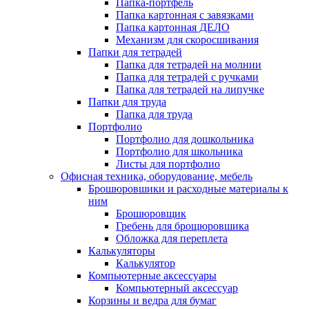
Папка-портфель
Папка картонная с завязками
Папка картонная ДЕЛО
Механизм для скоросшивания
Папки для тетрадей
Папка для тетрадей на молнии
Папка для тетрадей с ручками
Папка для тетрадей на липучке
Папки для труда
Папка для труда
Портфолио
Портфолио для дошкольника
Портфолио для школьника
Листы для портфолио
Офисная техника, оборудование, мебель
Брошюровшики и расходные материалы к
ним
Брошюровщик
Гребень для брощюровшика
Обложка для переплета
Калькуляторы
Калькулятор
Компьютерные аксессуары
Компьютерный аксессуар
Корзины и ведра для бумаг