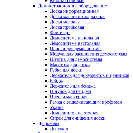
Кнопки силовые
Демонстрационное оборудование
Доска информационная
Доска магнитно-маркерная
Доска меловая
Доска пробковая
Флипчарт
Демосистема напольная
Демосистема настольная
Панели для демосистемы
Модуль для расширения демосистемы
Штатив для демосистемы
Магниты для доски
Губка для доски
Держатель для документов и ценников
Бейдж
Держатель для бейджа
Шнурок для бейджа
Пленка маркерная
Рамка с защелкивающим профилем
Указка
Демосистема настенная
Спрей для очищения доски
Дыроколы
Дырокол