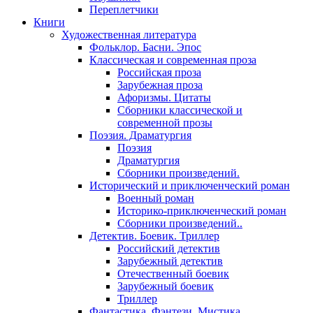
Переплетчики
Книги
Художественная литература
Фольклор. Басни. Эпос
Классическая и современная проза
Российская проза
Зарубежная проза
Афоризмы. Цитаты
Сборники классической и
современной прозы
Поэзия. Драматургия
Поэзия
Драматургия
Сборники произведений.
Исторический и приключенческий роман
Военный роман
Историко-приключенческий роман
Сборники произведений..
Детектив. Боевик. Триллер
Российский детектив
Зарубежный детектив
Отечественный боевик
Зарубежный боевик
Триллер
Фантастика. Фэнтези. Мистика