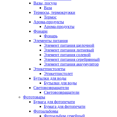
Вазы, посуда
Ваза
Термосы, термокружки
Термос
Арома-продукты
Арома-продукты
Фонари
Фонарь
Элементы питания
Элемент питания щелочной
Элемент питания литиевый
Элемент питания солевой
Элемент питания серебрянный
Элемент питания аккумулятор
Этикетпистолеты
Этикетпистолет
Бутылки для воды
Бутылки для воды
Световозвращатели
Световозвращатели
Фототовары
Бумага для фотопечати
Бумага для фотопечати
Фотоальбомы
Фотоальбом семейный