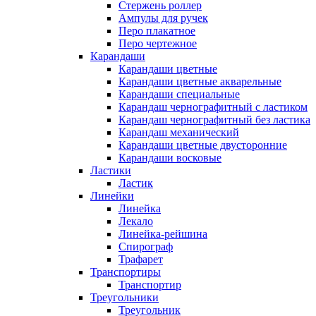
Стержень роллер
Ампулы для ручек
Перо плакатное
Перо чертежное
Карандаши
Карандаши цветные
Карандаши цветные акварельные
Карандаши специальные
Карандаш чернографитный с ластиком
Карандаш чернографитный без ластика
Карандаш механический
Карандаши цветные двусторонние
Карандаши восковые
Ластики
Ластик
Линейки
Линейка
Лекало
Линейка-рейшина
Спирограф
Трафарет
Транспортиры
Транспортир
Треугольники
Треугольник