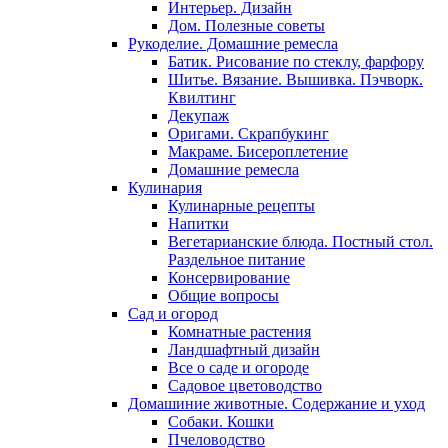
Интерьер. Дизайн
Дом. Полезные советы
Рукоделие. Домашние ремесла
Батик. Рисование по стеклу, фарфору
Шитье. Вязание. Вышивка. Пэчворк.
Квилтинг
Декупаж
Оригами. Скрапбукинг
Макраме. Бисероплетение
Домашние ремесла
Кулинария
Кулинарные рецепты
Напитки
Вегетарианские блюда. Постный стол.
Раздельное питание
Консервирование
Общие вопросы
Сад и огород
Комнатные растения
Ландшафтный дизайн
Все о саде и огороде
Садовое цветоводство
Домашиние животные. Содержание и уход
Собаки. Кошки
Пчеловодство