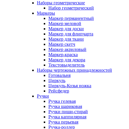
Наборы геометрические
Набор геометрический
Маркеры
Маркер перманентный
Маркер меловой
Маркер для доски
Маркер для флипчарта
Маркер для ткани
Маркер скетч
Маркер акриловый
Маркер-краска
Маркер для декора
Текстовыделитель
Наборы чертежных принадлежностей
Готовальня
Циркуль
Циркуль-Козья ножка
Рейсфедер
Ручки
Ручка гелевая
Ручка шариковая
Ручки пиши-стирай
Ручка каппилярная
Ручка перьевая
Ручка-роллер