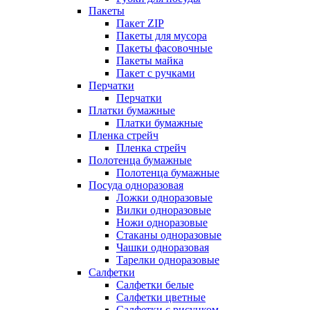
Пакеты
Пакет ZIP
Пакеты для мусора
Пакеты фасовочные
Пакеты майка
Пакет с ручками
Перчатки
Перчатки
Платки бумажные
Платки бумажные
Пленка стрейч
Пленка стрейч
Полотенца бумажные
Полотенца бумажные
Посуда одноразовая
Ложки одноразовые
Вилки одноразовые
Ножи одноразовые
Стаканы одноразовые
Чашки одноразовая
Тарелки одноразовые
Салфетки
Салфетки белые
Салфетки цветные
Салфетки с рисунком