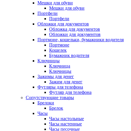
Мешки для обуви
Мешки для обуви
Портфели
Портфели
Обложки для документов
Обложка для документов
Обложки для документов
Портмоне, кошельки, бумажники водителя
Портмоне
Кошелек
Бумажник водителя
Ключницы
Ключница
Ключницы
Зажимы для денег
Зажим для денег
Футляры для телефона
Футляр для телефона
Сопутствующие товары
Брелоки
Брелок
Часы
Часы настольные
Часы настенные
Часы песочные