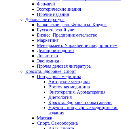
Фэн-шуй
Эзотерические знания
Прочие издания
Деловая литература
Банковское дело. Финансы. Кредит
Бухгалтерский учет
Бизнес. Предпринимательство
Маркетинг
Менеджмент. Управление предприятием
Делопроизводство
Логистика
Экономика
Прочая деловая литература
Красота. Здоровье. Спорт
Популярная медицина
Авторские методики
Восточная медицина
Фитотерапия. Ароматерапия
Диетология
Красота. Здоровый образ жизни
Научно - популярные медицинские
издания
Массаж
Спорт. Самооборона
Виды спорта