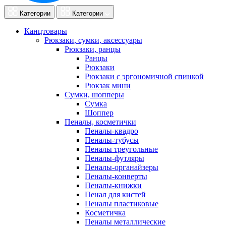
Категории
Категории
Канцтовары
Рюкзаки, сумки, аксессуары
Рюкзаки, ранцы
Ранцы
Рюкзаки
Рюкзаки с эргономичной спинкой
Рюкзак мини
Сумки, шопперы
Сумка
Шоппер
Пеналы, косметички
Пеналы-квадро
Пеналы-тубусы
Пеналы треугольные
Пеналы-футляры
Пеналы-органайзеры
Пеналы-конверты
Пеналы-книжки
Пенал для кистей
Пеналы пластиковые
Косметичка
Пеналы металлические