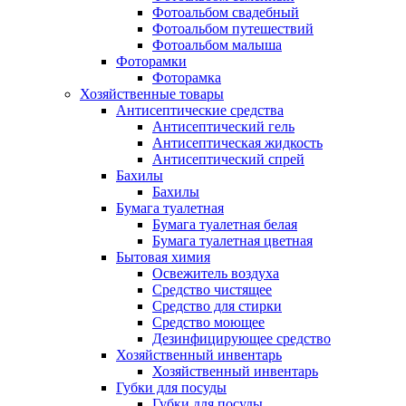
Фотоальбом свадебный
Фотоальбом путешествий
Фотоальбом малыша
Фоторамки
Фоторамка
Хозяйственные товары
Антисептические средства
Антисептический гель
Антисептическая жидкость
Антисептический спрей
Бахилы
Бахилы
Бумага туалетная
Бумага туалетная белая
Бумага туалетная цветная
Бытовая химия
Освежитель воздуха
Средство чистящее
Средство для стирки
Средство моющее
Дезинфицирующее средство
Хозяйственный инвентарь
Хозяйственный инвентарь
Губки для посуды
Губки для посуды