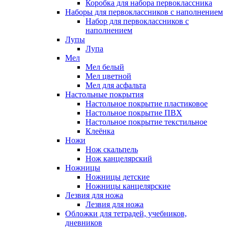
Коробка для набора первоклассника
Наборы для первоклассников с наполнением
Набор для первоклассников с
наполнением
Лупы
Лупа
Мел
Мел белый
Мел цветной
Мел для асфальта
Настольные покрытия
Настольное покрытие пластиковое
Настольное покрытие ПВХ
Настольное покрытие текстильное
Клеёнка
Ножи
Нож скальпель
Нож канцелярский
Ножницы
Ножницы детские
Ножницы канцелярские
Лезвия для ножа
Лезвия для ножа
Обложки для тетрадей, учебников,
дневников