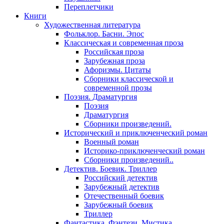
Переплетчики
Книги
Художественная литература
Фольклор. Басни. Эпос
Классическая и современная проза
Российская проза
Зарубежная проза
Афоризмы. Цитаты
Сборники классической и
современной прозы
Поэзия. Драматургия
Поэзия
Драматургия
Сборники произведений.
Исторический и приключенческий роман
Военный роман
Историко-приключенческий роман
Сборники произведений..
Детектив. Боевик. Триллер
Российский детектив
Зарубежный детектив
Отечественный боевик
Зарубежный боевик
Триллер
Фантастика. Фэнтези. Мистика