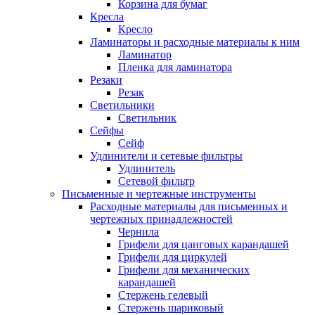
Корзина для бумаг
Кресла
Кресло
Ламинаторы и расходные материалы к ним
Ламинатор
Пленка для ламинатора
Резаки
Резак
Светильники
Светильник
Сейфы
Сейф
Удлинители и сетевые фильтры
Удлинитель
Сетевой фильтр
Письменные и чертежные инструменты
Расходные материалы для письменных и
чертежных принадлежностей
Чернила
Грифели для цанговых карандашей
Грифели для циркулей
Грифели для механических
карандашей
Стержень гелевый
Стержень шариковый