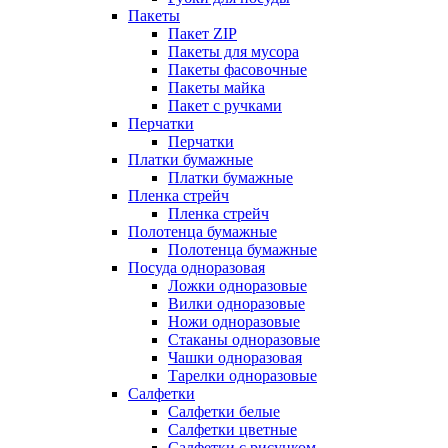
Пакеты
Пакет ZIP
Пакеты для мусора
Пакеты фасовочные
Пакеты майка
Пакет с ручками
Перчатки
Перчатки
Платки бумажные
Платки бумажные
Пленка стрейч
Пленка стрейч
Полотенца бумажные
Полотенца бумажные
Посуда одноразовая
Ложки одноразовые
Вилки одноразовые
Ножи одноразовые
Стаканы одноразовые
Чашки одноразовая
Тарелки одноразовые
Салфетки
Салфетки белые
Салфетки цветные
Салфетки с рисунком