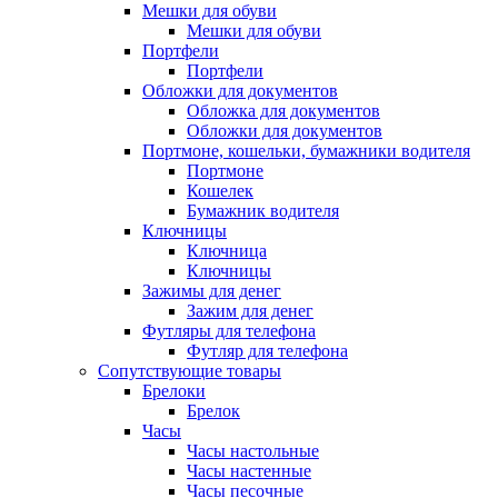
Мешки для обуви
Мешки для обуви
Портфели
Портфели
Обложки для документов
Обложка для документов
Обложки для документов
Портмоне, кошельки, бумажники водителя
Портмоне
Кошелек
Бумажник водителя
Ключницы
Ключница
Ключницы
Зажимы для денег
Зажим для денег
Футляры для телефона
Футляр для телефона
Сопутствующие товары
Брелоки
Брелок
Часы
Часы настольные
Часы настенные
Часы песочные