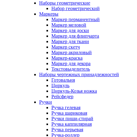
Наборы геометрические
Набор геометрический
Маркеры
Маркер перманентный
Маркер меловой
Маркер для доски
Маркер для флипчарта
Маркер для ткани
Маркер скетч
Маркер акриловый
Маркер-краска
Маркер для декора
Текстовыделитель
Наборы чертежных принадлежностей
Готовальня
Циркуль
Циркуль-Козья ножка
Рейсфедер
Ручки
Ручка гелевая
Ручка шариковая
Ручки пиши-стирай
Ручка каппилярная
Ручка перьевая
Ручка-роллер