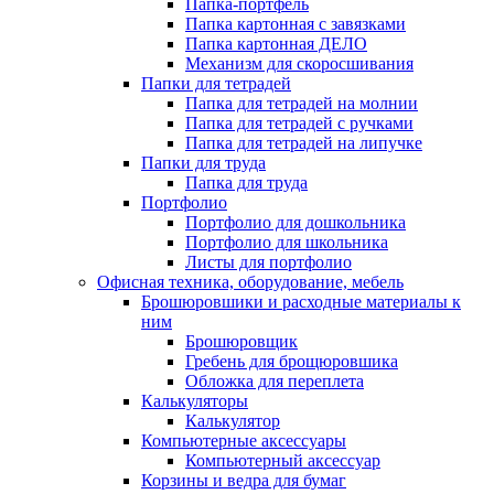
Папка-портфель
Папка картонная с завязками
Папка картонная ДЕЛО
Механизм для скоросшивания
Папки для тетрадей
Папка для тетрадей на молнии
Папка для тетрадей с ручками
Папка для тетрадей на липучке
Папки для труда
Папка для труда
Портфолио
Портфолио для дошкольника
Портфолио для школьника
Листы для портфолио
Офисная техника, оборудование, мебель
Брошюровшики и расходные материалы к
ним
Брошюровщик
Гребень для брощюровшика
Обложка для переплета
Калькуляторы
Калькулятор
Компьютерные аксессуары
Компьютерный аксессуар
Корзины и ведра для бумаг