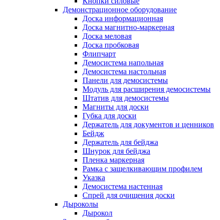
Кнопки силовые
Демонстрационное оборудование
Доска информационная
Доска магнитно-маркерная
Доска меловая
Доска пробковая
Флипчарт
Демосистема напольная
Демосистема настольная
Панели для демосистемы
Модуль для расширения демосистемы
Штатив для демосистемы
Магниты для доски
Губка для доски
Держатель для документов и ценников
Бейдж
Держатель для бейджа
Шнурок для бейджа
Пленка маркерная
Рамка с защелкивающим профилем
Указка
Демосистема настенная
Спрей для очищения доски
Дыроколы
Дырокол