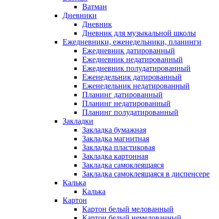
Ватман
Дневники
Дневник
Дневник для музыкальной школы
Ежедневники, еженедельники, планинги
Ежедневник датированный
Ежедневник недатированный
Ежедневник полудатированный
Еженедельник датированный
Еженедельник недатированный
Планинг датированный
Планинг недатированный
Планинг полудатированный
Закладки
Закладка бумажная
Закладка магнитная
Закладка пластиковая
Закладка картонная
Закладка самоклеящаяся
Закладка самоклеящаяся в диспенсере
Калька
Калька
Картон
Картон белый мелованный
Картон белый немелованный