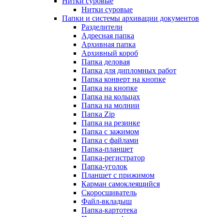
Нитки суровые
Нитки суровые
Папки и системы архивации документов
Разделители
Адресная папка
Архивная папка
Архивный короб
Папка деловая
Папка для дипломных работ
Папка конверт на кнопке
Папка на кнопке
Папка на кольцах
Папка на молнии
Папка Zip
Папка на резинке
Папка с зажимом
Папка с файлами
Папка-планшет
Папка-регистратор
Папка-уголок
Планшет с прижимом
Карман самоклеящийся
Скоросшиватель
Файл-вкладыш
Папка-картотека