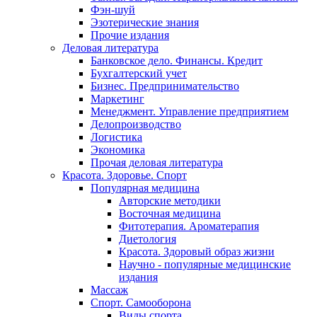
Фэн-шуй
Эзотерические знания
Прочие издания
Деловая литература
Банковское дело. Финансы. Кредит
Бухгалтерский учет
Бизнес. Предпринимательство
Маркетинг
Менеджмент. Управление предприятием
Делопроизводство
Логистика
Экономика
Прочая деловая литература
Красота. Здоровье. Спорт
Популярная медицина
Авторские методики
Восточная медицина
Фитотерапия. Ароматерапия
Диетология
Красота. Здоровый образ жизни
Научно - популярные медицинские
издания
Массаж
Спорт. Самооборона
Виды спорта