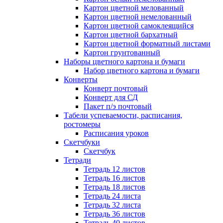
Картон цветной мелованный
Картон цветной немелованный
Картон цветной самоклеящийся
Картон цветной бархатный
Картон цветной форматный листами
Картон грунтованный
Наборы цветного картона и бумаги
Набор цветного картона и бумаги
Конверты
Конверт почтовый
Конверт для СД
Пакет п/э почтовый
Табели успеваемости, расписания,
ростомеры
Расписания уроков
Скетчбуки
Скетчбук
Тетради
Тетрадь 12 листов
Тетрадь 16 листов
Тетрадь 18 листов
Тетрадь 24 листа
Тетрадь 32 листа
Тетрадь 36 листов
Тетрадь 40 листов