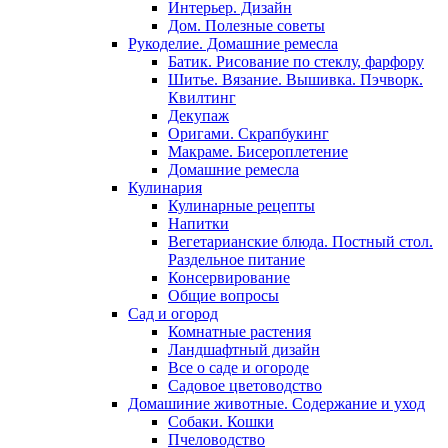
Интерьер. Дизайн
Дом. Полезные советы
Рукоделие. Домашние ремесла
Батик. Рисование по стеклу, фарфору
Шитье. Вязание. Вышивка. Пэчворк.
Квилтинг
Декупаж
Оригами. Скрапбукинг
Макраме. Бисероплетение
Домашние ремесла
Кулинария
Кулинарные рецепты
Напитки
Вегетарианские блюда. Постный стол.
Раздельное питание
Консервирование
Общие вопросы
Сад и огород
Комнатные растения
Ландшафтный дизайн
Все о саде и огороде
Садовое цветоводство
Домашиние животные. Содержание и уход
Собаки. Кошки
Пчеловодство