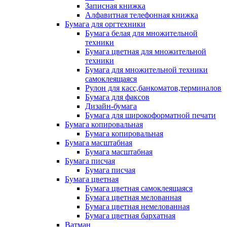
Записная книжка
Алфавитная телефонная книжка
Бумага для оргтехники
Бумага белая для множительной
техники
Бумага цветная для множительной
техники
Бумага для множительной техники
самоклеящаяся
Рулон для касс,банкоматов,терминалов
Бумага для факсов
Дизайн-бумага
Бумага для широкоформатной печати
Бумага копировальная
Бумага копировальная
Бумага масштабная
Бумага масштабная
Бумага писчая
Бумага писчая
Бумага цветная
Бумага цветная самоклеящаяся
Бумага цветная мелованная
Бумага цветная немелованная
Бумага цветная бархатная
Ватман