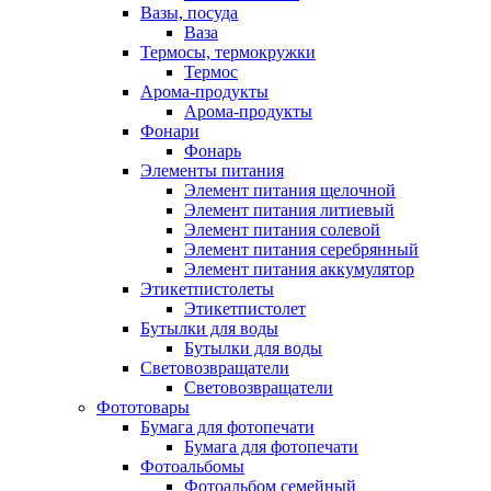
Вазы, посуда
Ваза
Термосы, термокружки
Термос
Арома-продукты
Арома-продукты
Фонари
Фонарь
Элементы питания
Элемент питания щелочной
Элемент питания литиевый
Элемент питания солевой
Элемент питания серебрянный
Элемент питания аккумулятор
Этикетпистолеты
Этикетпистолет
Бутылки для воды
Бутылки для воды
Световозвращатели
Световозвращатели
Фототовары
Бумага для фотопечати
Бумага для фотопечати
Фотоальбомы
Фотоальбом семейный