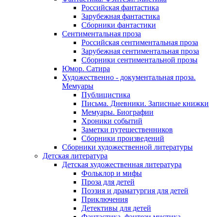
Российская фантастика
Зарубежная фантастика
Сборники фантастики
Сентиментальная проза
Российская сентиментальная проза
Зарубежная сентиментальная проза
Сборники сентиментальной прозы
Юмор. Сатира
Художественно - документальная проза.
Мемуары
Публицистика
Письма. Дневники. Записные книжки
Мемуары. Биографии
Хроники событий
Заметки путешественников
Сборники произведений
Сборники художественной литературы
Детская литература
Детская художественная литература
Фольклор и мифы
Проза для детей
Поэзия и драматургия для детей
Приключения
Детективы для детей
Фантастика, фэнтези мистика