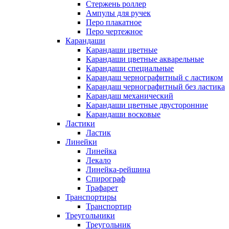
Стержень роллер
Ампулы для ручек
Перо плакатное
Перо чертежное
Карандаши
Карандаши цветные
Карандаши цветные акварельные
Карандаши специальные
Карандаш чернографитный с ластиком
Карандаш чернографитный без ластика
Карандаш механический
Карандаши цветные двусторонние
Карандаши восковые
Ластики
Ластик
Линейки
Линейка
Лекало
Линейка-рейшина
Спирограф
Трафарет
Транспортиры
Транспортир
Треугольники
Треугольник