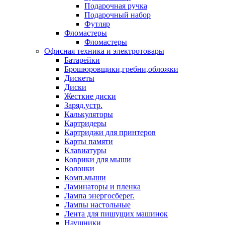
Подарочная ручка
Подарочный набор
Футляр
Фломастеры
Фломастеры
Офисная техника и электротовары
Батарейки
Брошюровщики,гребни,обложки
Дискеты
Диски
Жесткие диски
Заряд.устр.
Калькуляторы
Картридеры
Картриджи для принтеров
Карты памяти
Клавиатуры
Коврики для мыши
Колонки
Комп.мыши
Ламинаторы и пленка
Лампа энергосберег.
Лампы настольные
Лента для пишущих машинок
Наушники