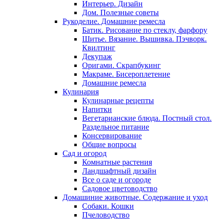
Интерьер. Дизайн
Дом. Полезные советы
Рукоделие. Домашние ремесла
Батик. Рисование по стеклу, фарфору
Шитье. Вязание. Вышивка. Пэчворк.
Квилтинг
Декупаж
Оригами. Скрапбукинг
Макраме. Бисероплетение
Домашние ремесла
Кулинария
Кулинарные рецепты
Напитки
Вегетарианские блюда. Постный стол.
Раздельное питание
Консервирование
Общие вопросы
Сад и огород
Комнатные растения
Ландшафтный дизайн
Все о саде и огороде
Садовое цветоводство
Домашиние животные. Содержание и уход
Собаки. Кошки
Пчеловодство