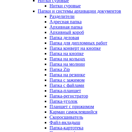
Нитки суровые
Нитки суровые
Папки и системы архивации документов
Разделители
Адресная папка
Архивная папка
Архивный короб
Папка деловая
Папка для дипломных работ
Папка конверт на кнопке
Папка на кнопке
Папка на кольцах
Папка на молнии
Папка Zip
Папка на резинке
Папка с зажимом
Папка с файлами
Папка-планшет
Папка-регистратор
Папка-уголок
Планшет с прижимом
Карман самоклеящийся
Скоросшиватель
Файл-вкладыш
Папка-картотека