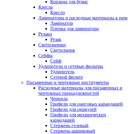
Корзина для бумаг
Кресла
Кресло
Ламинаторы и расходные материалы к ним
Ламинатор
Пленка для ламинатора
Резаки
Резак
Светильники
Светильник
Сейфы
Сейф
Удлинители и сетевые фильтры
Удлинитель
Сетевой фильтр
Письменные и чертежные инструменты
Расходные материалы для письменных и
чертежных принадлежностей
Чернила
Грифели для цанговых карандашей
Грифели для циркулей
Грифели для механических
карандашей
Стержень гелевый
Стержень шариковый