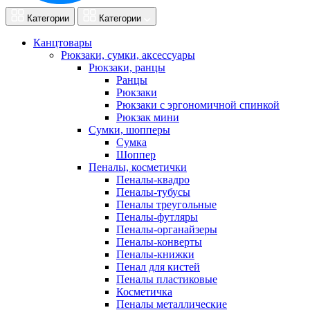
Категории
Категории
Канцтовары
Рюкзаки, сумки, аксессуары
Рюкзаки, ранцы
Ранцы
Рюкзаки
Рюкзаки с эргономичной спинкой
Рюкзак мини
Сумки, шопперы
Сумка
Шоппер
Пеналы, косметички
Пеналы-квадро
Пеналы-тубусы
Пеналы треугольные
Пеналы-футляры
Пеналы-органайзеры
Пеналы-конверты
Пеналы-книжки
Пенал для кистей
Пеналы пластиковые
Косметичка
Пеналы металлические