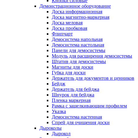
Кнопки силовые
Демонстрационное оборудование
Доска информационная
Доска магнитно-маркерная
Доска меловая
Доска пробковая
Флипчарт
Демосистема напольная
Демосистема настольная
Панели для демосистемы
Модуль для расширения демосистемы
Штатив для демосистемы
Магниты для доски
Губка для доски
Держатель для документов и ценников
Бейдж
Держатель для бейджа
Шнурок для бейджа
Пленка маркерная
Рамка с защелкивающим профилем
Указка
Демосистема настенная
Спрей для очищения доски
Дыроколы
Дырокол