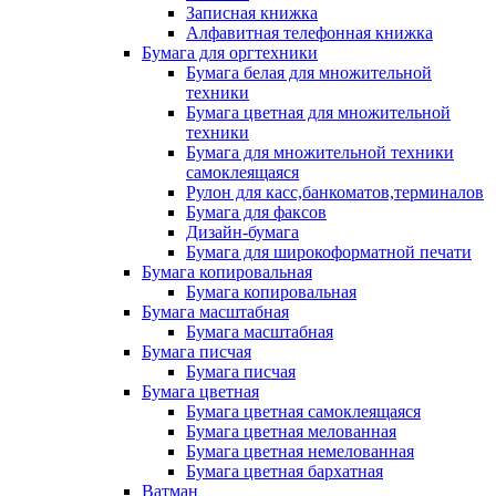
Записная книжка
Алфавитная телефонная книжка
Бумага для оргтехники
Бумага белая для множительной
техники
Бумага цветная для множительной
техники
Бумага для множительной техники
самоклеящаяся
Рулон для касс,банкоматов,терминалов
Бумага для факсов
Дизайн-бумага
Бумага для широкоформатной печати
Бумага копировальная
Бумага копировальная
Бумага масштабная
Бумага масштабная
Бумага писчая
Бумага писчая
Бумага цветная
Бумага цветная самоклеящаяся
Бумага цветная мелованная
Бумага цветная немелованная
Бумага цветная бархатная
Ватман