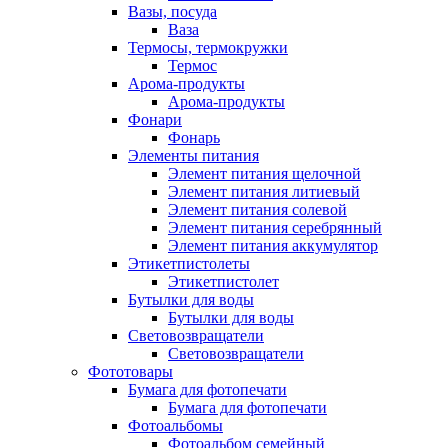
Вазы, посуда
Ваза
Термосы, термокружки
Термос
Арома-продукты
Арома-продукты
Фонари
Фонарь
Элементы питания
Элемент питания щелочной
Элемент питания литиевый
Элемент питания солевой
Элемент питания серебрянный
Элемент питания аккумулятор
Этикетпистолеты
Этикетпистолет
Бутылки для воды
Бутылки для воды
Световозвращатели
Световозвращатели
Фототовары
Бумага для фотопечати
Бумага для фотопечати
Фотоальбомы
Фотоальбом семейный