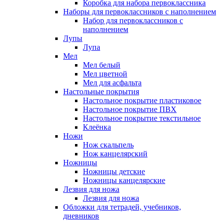
Коробка для набора первоклассника
Наборы для первоклассников с наполнением
Набор для первоклассников с
наполнением
Лупы
Лупа
Мел
Мел белый
Мел цветной
Мел для асфальта
Настольные покрытия
Настольное покрытие пластиковое
Настольное покрытие ПВХ
Настольное покрытие текстильное
Клеёнка
Ножи
Нож скальпель
Нож канцелярский
Ножницы
Ножницы детские
Ножницы канцелярские
Лезвия для ножа
Лезвия для ножа
Обложки для тетрадей, учебников,
дневников