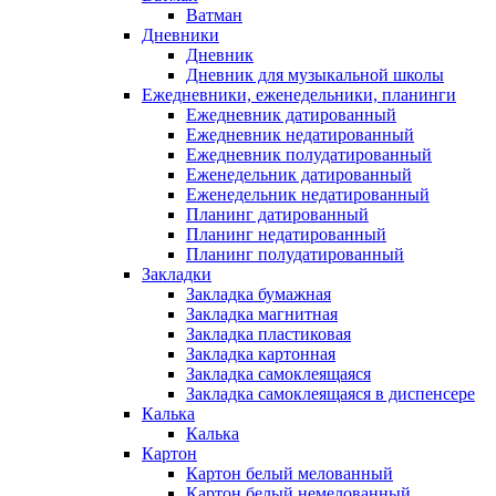
Ватман
Дневники
Дневник
Дневник для музыкальной школы
Ежедневники, еженедельники, планинги
Ежедневник датированный
Ежедневник недатированный
Ежедневник полудатированный
Еженедельник датированный
Еженедельник недатированный
Планинг датированный
Планинг недатированный
Планинг полудатированный
Закладки
Закладка бумажная
Закладка магнитная
Закладка пластиковая
Закладка картонная
Закладка самоклеящаяся
Закладка самоклеящаяся в диспенсере
Калька
Калька
Картон
Картон белый мелованный
Картон белый немелованный