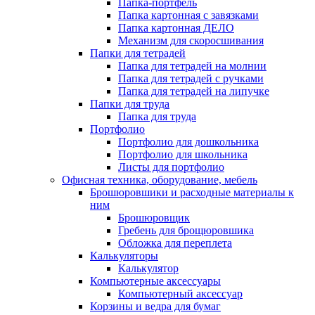
Папка-портфель
Папка картонная с завязками
Папка картонная ДЕЛО
Механизм для скоросшивания
Папки для тетрадей
Папка для тетрадей на молнии
Папка для тетрадей с ручками
Папка для тетрадей на липучке
Папки для труда
Папка для труда
Портфолио
Портфолио для дошкольника
Портфолио для школьника
Листы для портфолио
Офисная техника, оборудование, мебель
Брошюровшики и расходные материалы к
ним
Брошюровщик
Гребень для брощюровшика
Обложка для переплета
Калькуляторы
Калькулятор
Компьютерные аксессуары
Компьютерный аксессуар
Корзины и ведра для бумаг