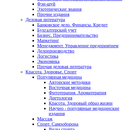
Фэн-шуй
Эзотерические знания
Прочие издания
Деловая литература
Банковское дело. Финансы. Кредит
Бухгалтерский учет
Бизнес. Предпринимательство
Маркетинг
Менеджмент. Управление предприятием
Делопроизводство
Логистика
Экономика
Прочая деловая литература
Красота. Здоровье. Спорт
Популярная медицина
Авторские методики
Восточная медицина
Фитотерапия. Ароматерапия
Диетология
Красота. Здоровый образ жизни
Научно - популярные медицинские
издания
Массаж
Спорт. Самооборона
Виды спорта