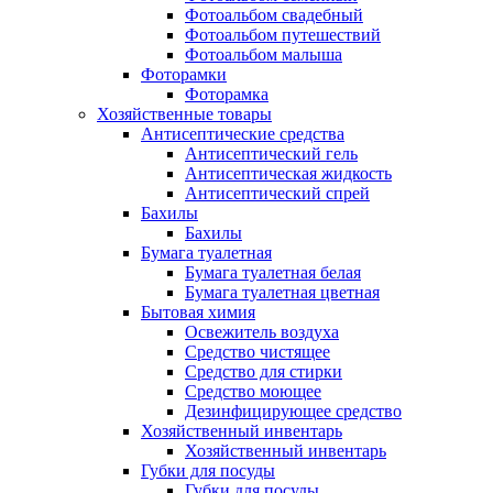
Фотоальбом свадебный
Фотоальбом путешествий
Фотоальбом малыша
Фоторамки
Фоторамка
Хозяйственные товары
Антисептические средства
Антисептический гель
Антисептическая жидкость
Антисептический спрей
Бахилы
Бахилы
Бумага туалетная
Бумага туалетная белая
Бумага туалетная цветная
Бытовая химия
Освежитель воздуха
Средство чистящее
Средство для стирки
Средство моющее
Дезинфицирующее средство
Хозяйственный инвентарь
Хозяйственный инвентарь
Губки для посуды
Губки для посуды