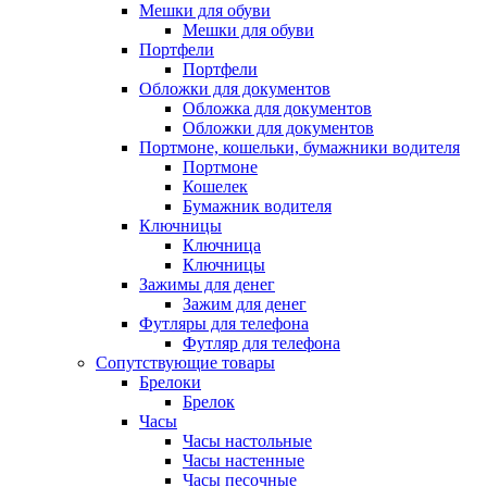
Мешки для обуви
Мешки для обуви
Портфели
Портфели
Обложки для документов
Обложка для документов
Обложки для документов
Портмоне, кошельки, бумажники водителя
Портмоне
Кошелек
Бумажник водителя
Ключницы
Ключница
Ключницы
Зажимы для денег
Зажим для денег
Футляры для телефона
Футляр для телефона
Сопутствующие товары
Брелоки
Брелок
Часы
Часы настольные
Часы настенные
Часы песочные