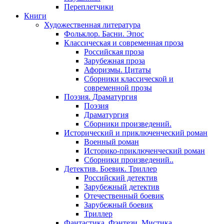
Переплетчики
Книги
Художественная литература
Фольклор. Басни. Эпос
Классическая и современная проза
Российская проза
Зарубежная проза
Афоризмы. Цитаты
Сборники классической и
современной прозы
Поэзия. Драматургия
Поэзия
Драматургия
Сборники произведений.
Исторический и приключенческий роман
Военный роман
Историко-приключенческий роман
Сборники произведений..
Детектив. Боевик. Триллер
Российский детектив
Зарубежный детектив
Отечественный боевик
Зарубежный боевик
Триллер
Фантастика. Фэнтези. Мистика