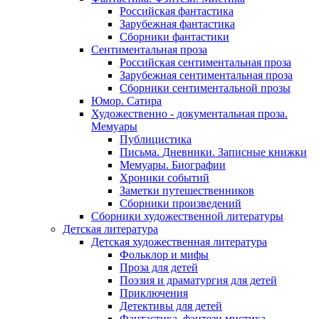
Российская фантастика
Зарубежная фантастика
Сборники фантастики
Сентиментальная проза
Российская сентиментальная проза
Зарубежная сентиментальная проза
Сборники сентиментальной прозы
Юмор. Сатира
Художественно - документальная проза.
Мемуары
Публицистика
Письма. Дневники. Записные книжки
Мемуары. Биографии
Хроники событий
Заметки путешественников
Сборники произведений
Сборники художественной литературы
Детская литература
Детская художественная литература
Фольклор и мифы
Проза для детей
Поэзия и драматургия для детей
Приключения
Детективы для детей
Фантастика, фэнтези мистика