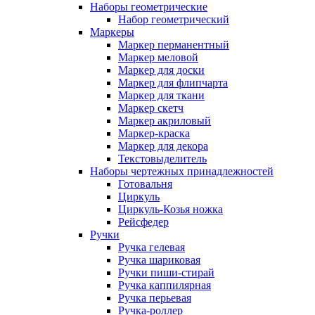
Наборы геометрические
Набор геометрический
Маркеры
Маркер перманентный
Маркер меловой
Маркер для доски
Маркер для флипчарта
Маркер для ткани
Маркер скетч
Маркер акриловый
Маркер-краска
Маркер для декора
Текстовыделитель
Наборы чертежных принадлежностей
Готовальня
Циркуль
Циркуль-Козья ножка
Рейсфедер
Ручки
Ручка гелевая
Ручка шариковая
Ручки пиши-стирай
Ручка каппилярная
Ручка перьевая
Ручка-роллер