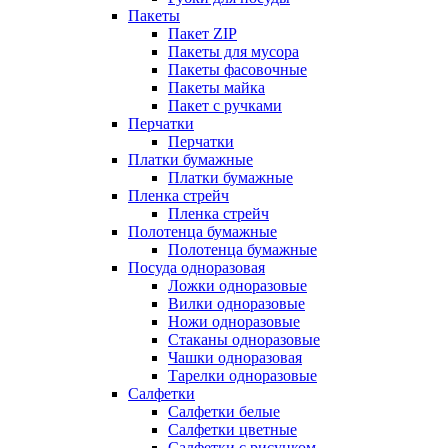
Пакеты
Пакет ZIP
Пакеты для мусора
Пакеты фасовочные
Пакеты майка
Пакет с ручками
Перчатки
Перчатки
Платки бумажные
Платки бумажные
Пленка стрейч
Пленка стрейч
Полотенца бумажные
Полотенца бумажные
Посуда одноразовая
Ложки одноразовые
Вилки одноразовые
Ножи одноразовые
Стаканы одноразовые
Чашки одноразовая
Тарелки одноразовые
Салфетки
Салфетки белые
Салфетки цветные
Салфетки с рисунком