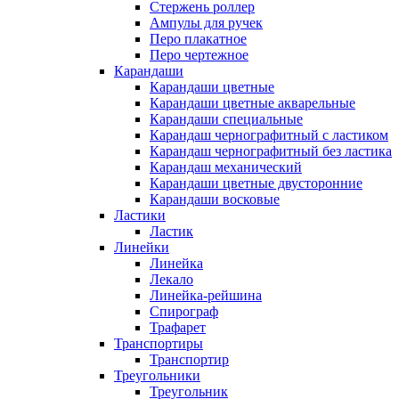
Стержень роллер
Ампулы для ручек
Перо плакатное
Перо чертежное
Карандаши
Карандаши цветные
Карандаши цветные акварельные
Карандаши специальные
Карандаш чернографитный с ластиком
Карандаш чернографитный без ластика
Карандаш механический
Карандаши цветные двусторонние
Карандаши восковые
Ластики
Ластик
Линейки
Линейка
Лекало
Линейка-рейшина
Спирограф
Трафарет
Транспортиры
Транспортир
Треугольники
Треугольник