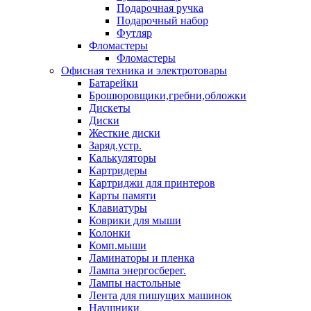
Подарочная ручка
Подарочный набор
Футляр
Фломастеры
Фломастеры
Офисная техника и электротовары
Батарейки
Брошюровщики,гребни,обложки
Дискеты
Диски
Жесткие диски
Заряд.устр.
Калькуляторы
Картридеры
Картриджи для принтеров
Карты памяти
Клавиатуры
Коврики для мыши
Колонки
Комп.мыши
Ламинаторы и пленка
Лампа энергосберег.
Лампы настольные
Лента для пишущих машинок
Наушники