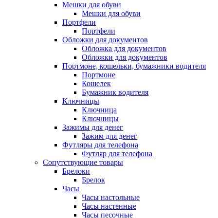
Мешки для обуви
Мешки для обуви
Портфели
Портфели
Обложки для документов
Обложка для документов
Обложки для документов
Портмоне, кошельки, бумажники водителя
Портмоне
Кошелек
Бумажник водителя
Ключницы
Ключница
Ключницы
Зажимы для денег
Зажим для денег
Футляры для телефона
Футляр для телефона
Сопутствующие товары
Брелоки
Брелок
Часы
Часы настольные
Часы настенные
Часы песочные