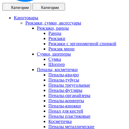
Категории
Категории
Канцтовары
Рюкзаки, сумки, аксессуары
Рюкзаки, ранцы
Ранцы
Рюкзаки
Рюкзаки с эргономичной спинкой
Рюкзак мини
Сумки, шопперы
Сумка
Шоппер
Пеналы, косметички
Пеналы-квадро
Пеналы-тубусы
Пеналы треугольные
Пеналы-футляры
Пеналы-органайзеры
Пеналы-конверты
Пеналы-книжки
Пенал для кистей
Пеналы пластиковые
Косметичка
Пеналы металлические