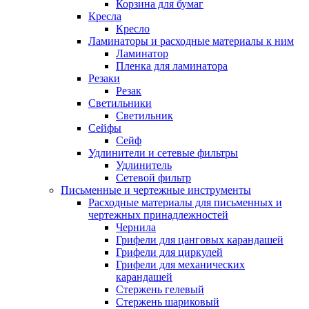
Корзина для бумаг
Кресла
Кресло
Ламинаторы и расходные материалы к ним
Ламинатор
Пленка для ламинатора
Резаки
Резак
Светильники
Светильник
Сейфы
Сейф
Удлинители и сетевые фильтры
Удлинитель
Сетевой фильтр
Письменные и чертежные инструменты
Расходные материалы для письменных и
чертежных принадлежностей
Чернила
Грифели для цанговых карандашей
Грифели для циркулей
Грифели для механических
карандашей
Стержень гелевый
Стержень шариковый