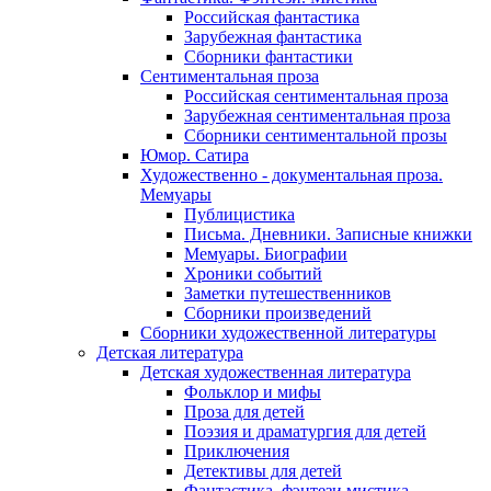
Российская фантастика
Зарубежная фантастика
Сборники фантастики
Сентиментальная проза
Российская сентиментальная проза
Зарубежная сентиментальная проза
Сборники сентиментальной прозы
Юмор. Сатира
Художественно - документальная проза.
Мемуары
Публицистика
Письма. Дневники. Записные книжки
Мемуары. Биографии
Хроники событий
Заметки путешественников
Сборники произведений
Сборники художественной литературы
Детская литература
Детская художественная литература
Фольклор и мифы
Проза для детей
Поэзия и драматургия для детей
Приключения
Детективы для детей
Фантастика, фэнтези мистика