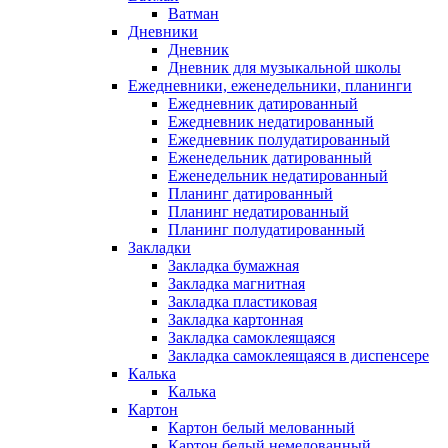
Ватман
Дневники
Дневник
Дневник для музыкальной школы
Ежедневники, еженедельники, планинги
Ежедневник датированный
Ежедневник недатированный
Ежедневник полудатированный
Еженедельник датированный
Еженедельник недатированный
Планинг датированный
Планинг недатированный
Планинг полудатированный
Закладки
Закладка бумажная
Закладка магнитная
Закладка пластиковая
Закладка картонная
Закладка самоклеящаяся
Закладка самоклеящаяся в диспенсере
Калька
Калька
Картон
Картон белый мелованный
Картон белый немелованный