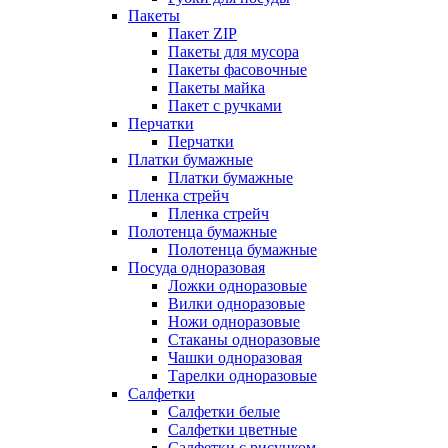
Пакеты
Пакет ZIP
Пакеты для мусора
Пакеты фасовочные
Пакеты майка
Пакет с ручками
Перчатки
Перчатки
Платки бумажные
Платки бумажные
Пленка стрейч
Пленка стрейч
Полотенца бумажные
Полотенца бумажные
Посуда одноразовая
Ложки одноразовые
Вилки одноразовые
Ножи одноразовые
Стаканы одноразовые
Чашки одноразовая
Тарелки одноразовые
Салфетки
Салфетки белые
Салфетки цветные
Салфетки с рисунком