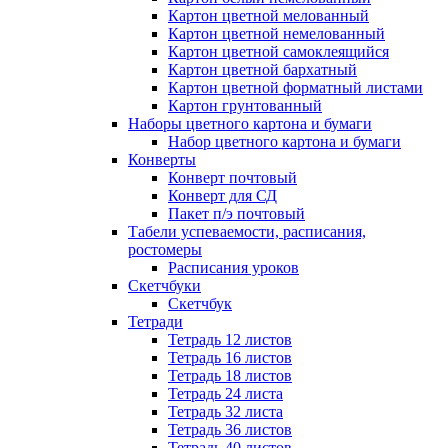
Картон цветной мелованный
Картон цветной немелованный
Картон цветной самоклеящийся
Картон цветной бархатный
Картон цветной форматный листами
Картон грунтованный
Наборы цветного картона и бумаги
Набор цветного картона и бумаги
Конверты
Конверт почтовый
Конверт для СД
Пакет п/э почтовый
Табели успеваемости, расписания,
ростомеры
Расписания уроков
Скетчбуки
Скетчбук
Тетради
Тетрадь 12 листов
Тетрадь 16 листов
Тетрадь 18 листов
Тетрадь 24 листа
Тетрадь 32 листа
Тетрадь 36 листов
Тетрадь 40 листов