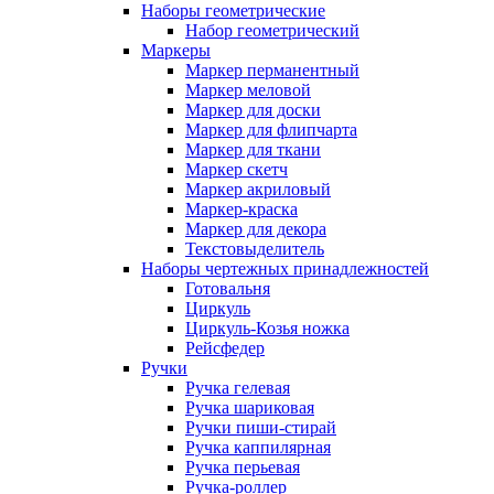
Наборы геометрические
Набор геометрический
Маркеры
Маркер перманентный
Маркер меловой
Маркер для доски
Маркер для флипчарта
Маркер для ткани
Маркер скетч
Маркер акриловый
Маркер-краска
Маркер для декора
Текстовыделитель
Наборы чертежных принадлежностей
Готовальня
Циркуль
Циркуль-Козья ножка
Рейсфедер
Ручки
Ручка гелевая
Ручка шариковая
Ручки пиши-стирай
Ручка каппилярная
Ручка перьевая
Ручка-роллер