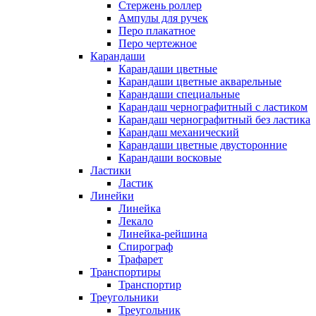
Стержень роллер
Ампулы для ручек
Перо плакатное
Перо чертежное
Карандаши
Карандаши цветные
Карандаши цветные акварельные
Карандаши специальные
Карандаш чернографитный с ластиком
Карандаш чернографитный без ластика
Карандаш механический
Карандаши цветные двусторонние
Карандаши восковые
Ластики
Ластик
Линейки
Линейка
Лекало
Линейка-рейшина
Спирограф
Трафарет
Транспортиры
Транспортир
Треугольники
Треугольник