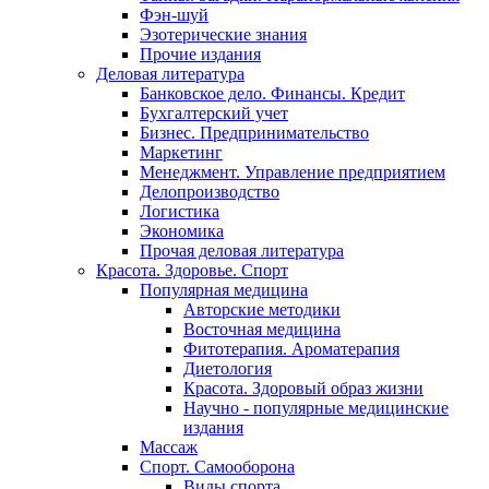
Фэн-шуй
Эзотерические знания
Прочие издания
Деловая литература
Банковское дело. Финансы. Кредит
Бухгалтерский учет
Бизнес. Предпринимательство
Маркетинг
Менеджмент. Управление предприятием
Делопроизводство
Логистика
Экономика
Прочая деловая литература
Красота. Здоровье. Спорт
Популярная медицина
Авторские методики
Восточная медицина
Фитотерапия. Ароматерапия
Диетология
Красота. Здоровый образ жизни
Научно - популярные медицинские
издания
Массаж
Спорт. Самооборона
Виды спорта