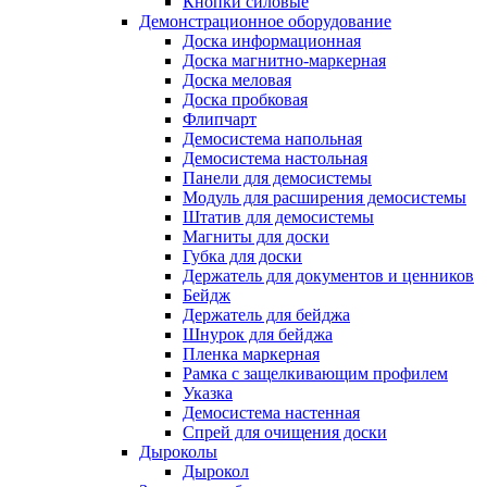
Кнопки силовые
Демонстрационное оборудование
Доска информационная
Доска магнитно-маркерная
Доска меловая
Доска пробковая
Флипчарт
Демосистема напольная
Демосистема настольная
Панели для демосистемы
Модуль для расширения демосистемы
Штатив для демосистемы
Магниты для доски
Губка для доски
Держатель для документов и ценников
Бейдж
Держатель для бейджа
Шнурок для бейджа
Пленка маркерная
Рамка с защелкивающим профилем
Указка
Демосистема настенная
Спрей для очищения доски
Дыроколы
Дырокол