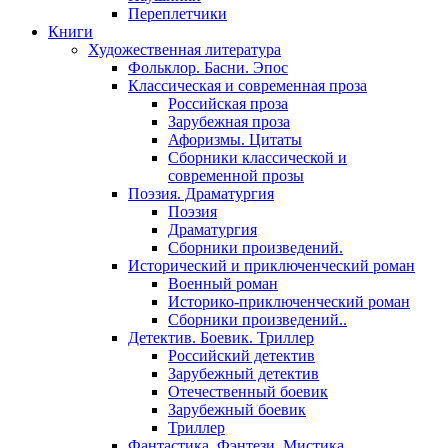
Переплетчики
Книги
Художественная литература
Фольклор. Басни. Эпос
Классическая и современная проза
Российская проза
Зарубежная проза
Афоризмы. Цитаты
Сборники классической и
современной прозы
Поэзия. Драматургия
Поэзия
Драматургия
Сборники произведений.
Исторический и приключенческий роман
Военный роман
Историко-приключенческий роман
Сборники произведений..
Детектив. Боевик. Триллер
Российский детектив
Зарубежный детектив
Отечественный боевик
Зарубежный боевик
Триллер
Фантастика. Фэнтези. Мистика