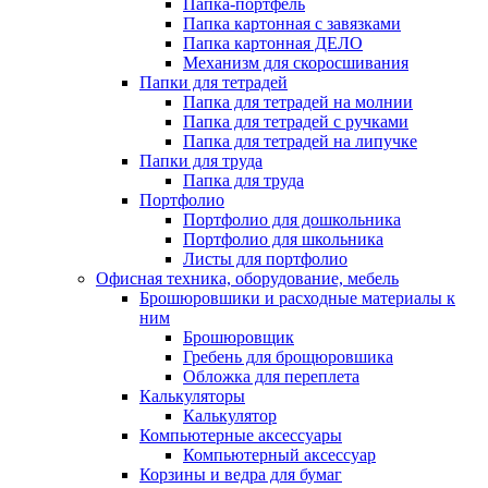
Папка-портфель
Папка картонная с завязками
Папка картонная ДЕЛО
Механизм для скоросшивания
Папки для тетрадей
Папка для тетрадей на молнии
Папка для тетрадей с ручками
Папка для тетрадей на липучке
Папки для труда
Папка для труда
Портфолио
Портфолио для дошкольника
Портфолио для школьника
Листы для портфолио
Офисная техника, оборудование, мебель
Брошюровшики и расходные материалы к
ним
Брошюровщик
Гребень для брощюровшика
Обложка для переплета
Калькуляторы
Калькулятор
Компьютерные аксессуары
Компьютерный аксессуар
Корзины и ведра для бумаг