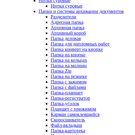
Нитки суровые
Нитки суровые
Папки и системы архивации документов
Разделители
Адресная папка
Архивная папка
Архивный короб
Папка деловая
Папка для дипломных работ
Папка конверт на кнопке
Папка на кнопке
Папка на кольцах
Папка на молнии
Папка Zip
Папка на резинке
Папка с зажимом
Папка с файлами
Папка-планшет
Папка-регистратор
Папка-уголок
Планшет с прижимом
Карман самоклеящийся
Скоросшиватель
Файл-вкладыш
Папка-картотека