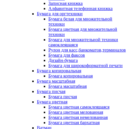
Записная книжка
Алфавитная телефонная книжка
Бумага для оргтехники
Бумага белая для множительной
техники
Бумага цветная для множительной
техники
Бумага для множительной техники
самоклеящаяся
Рулон для касс,банкоматов,терминалов
Бумага для факсов
Дизайн-бумага
Бумага для широкоформатной печати
Бумага копировальная
Бумага копировальная
Бумага масштабная
Бумага масштабная
Бумага писчая
Бумага писчая
Бумага цветная
Бумага цветная самоклеящаяся
Бумага цветная мелованная
Бумага цветная немелованная
Бумага цветная бархатная
Ватман