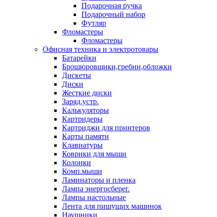
Подарочная ручка
Подарочный набор
Футляр
Фломастеры
Фломастеры
Офисная техника и электротовары
Батарейки
Брошюровщики,гребни,обложки
Дискеты
Диски
Жесткие диски
Заряд.устр.
Калькуляторы
Картридеры
Картриджи для принтеров
Карты памяти
Клавиатуры
Коврики для мыши
Колонки
Комп.мыши
Ламинаторы и пленка
Лампа энергосберег.
Лампы настольные
Лента для пишущих машинок
Наушники