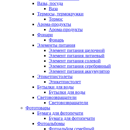
Вазы, посуда
Ваза
Термосы, термокружки
Термос
Арома-продукты
Арома-продукты
Фонари
Фонарь
Элементы питания
Элемент питания щелочной
Элемент питания литиевый
Элемент питания солевой
Элемент питания серебрянный
Элемент питания аккумулятор
Этикетпистолеты
Этикетпистолет
Бутылки для воды
Бутылки для воды
Световозвращатели
Световозвращатели
Фототовары
Бумага для фотопечати
Бумага для фотопечати
Фотоальбомы
Фотоальбом семейный