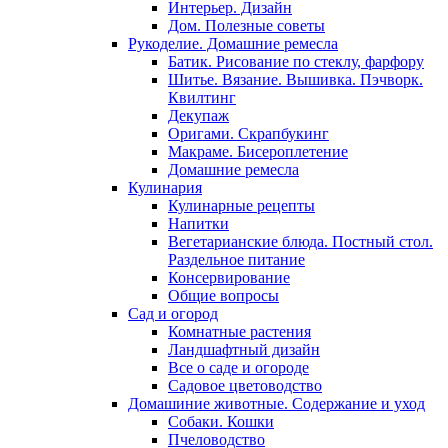
Интерьер. Дизайн
Дом. Полезные советы
Рукоделие. Домашние ремесла
Батик. Рисование по стеклу, фарфору
Шитье. Вязание. Вышивка. Пэчворк.
Квилтинг
Декупаж
Оригами. Скрапбукинг
Макраме. Бисероплетение
Домашние ремесла
Кулинария
Кулинарные рецепты
Напитки
Вегетарианские блюда. Постный стол.
Раздельное питание
Консервирование
Общие вопросы
Сад и огород
Комнатные растения
Ландшафтный дизайн
Все о саде и огороде
Садовое цветоводство
Домашиние животные. Содержание и уход
Собаки. Кошки
Пчеловодство