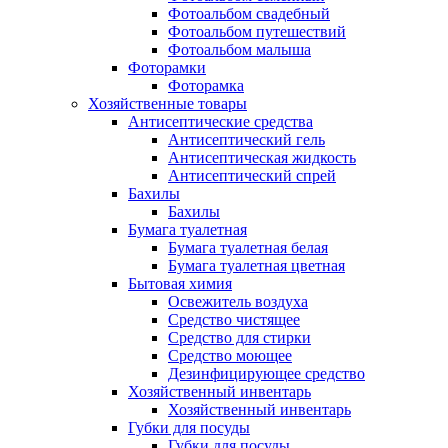
Фотоальбом свадебный
Фотоальбом путешествий
Фотоальбом малыша
Фоторамки
Фоторамка
Хозяйственные товары
Антисептические средства
Антисептический гель
Антисептическая жидкость
Антисептический спрей
Бахилы
Бахилы
Бумага туалетная
Бумага туалетная белая
Бумага туалетная цветная
Бытовая химия
Освежитель воздуха
Средство чистящее
Средство для стирки
Средство моющее
Дезинфицирующее средство
Хозяйственный инвентарь
Хозяйственный инвентарь
Губки для посуды
Губки для посуды