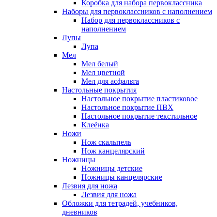
Коробка для набора первоклассника
Наборы для первоклассников с наполнением
Набор для первоклассников с
наполнением
Лупы
Лупа
Мел
Мел белый
Мел цветной
Мел для асфальта
Настольные покрытия
Настольное покрытие пластиковое
Настольное покрытие ПВХ
Настольное покрытие текстильное
Клеёнка
Ножи
Нож скальпель
Нож канцелярский
Ножницы
Ножницы детские
Ножницы канцелярские
Лезвия для ножа
Лезвия для ножа
Обложки для тетрадей, учебников,
дневников