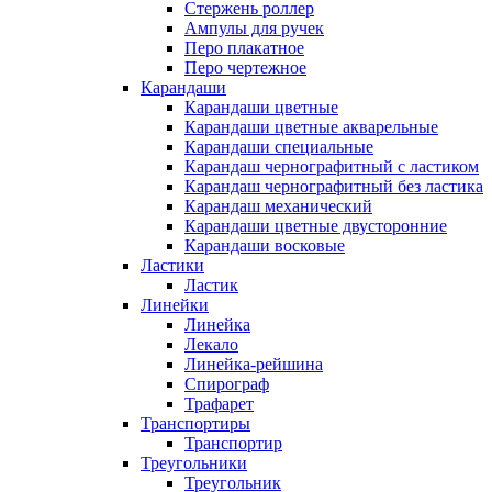
Стержень роллер
Ампулы для ручек
Перо плакатное
Перо чертежное
Карандаши
Карандаши цветные
Карандаши цветные акварельные
Карандаши специальные
Карандаш чернографитный с ластиком
Карандаш чернографитный без ластика
Карандаш механический
Карандаши цветные двусторонние
Карандаши восковые
Ластики
Ластик
Линейки
Линейка
Лекало
Линейка-рейшина
Спирограф
Трафарет
Транспортиры
Транспортир
Треугольники
Треугольник