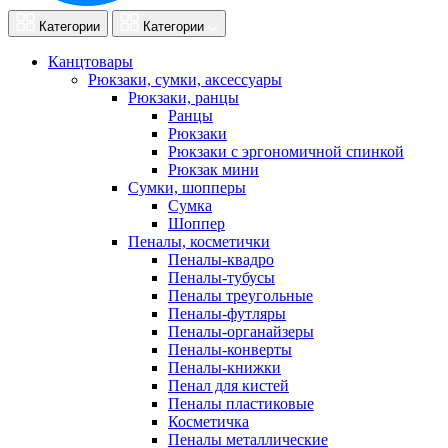
Категории
Категории
Канцтовары
Рюкзаки, сумки, аксессуары
Рюкзаки, ранцы
Ранцы
Рюкзаки
Рюкзаки с эргономичной спинкой
Рюкзак мини
Сумки, шопперы
Сумка
Шоппер
Пеналы, косметички
Пеналы-квадро
Пеналы-тубусы
Пеналы треугольные
Пеналы-футляры
Пеналы-органайзеры
Пеналы-конверты
Пеналы-книжки
Пенал для кистей
Пеналы пластиковые
Косметичка
Пеналы металлические