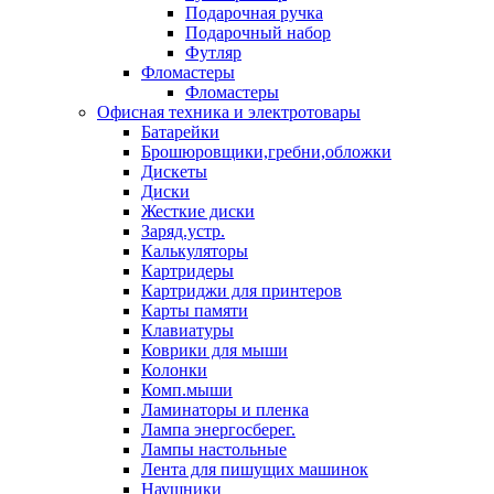
Подарочная ручка
Подарочный набор
Футляр
Фломастеры
Фломастеры
Офисная техника и электротовары
Батарейки
Брошюровщики,гребни,обложки
Дискеты
Диски
Жесткие диски
Заряд.устр.
Калькуляторы
Картридеры
Картриджи для принтеров
Карты памяти
Клавиатуры
Коврики для мыши
Колонки
Комп.мыши
Ламинаторы и пленка
Лампа энергосберег.
Лампы настольные
Лента для пишущих машинок
Наушники