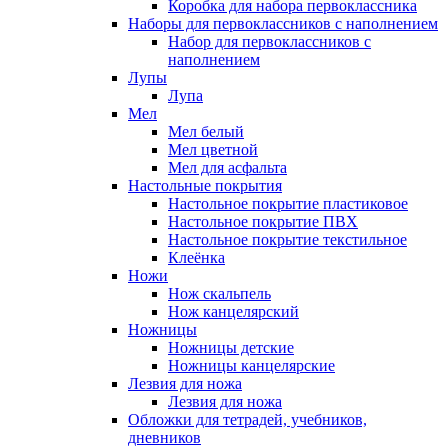
Коробка для набора первоклассника
Наборы для первоклассников с наполнением
Набор для первоклассников с
наполнением
Лупы
Лупа
Мел
Мел белый
Мел цветной
Мел для асфальта
Настольные покрытия
Настольное покрытие пластиковое
Настольное покрытие ПВХ
Настольное покрытие текстильное
Клеёнка
Ножи
Нож скальпель
Нож канцелярский
Ножницы
Ножницы детские
Ножницы канцелярские
Лезвия для ножа
Лезвия для ножа
Обложки для тетрадей, учебников,
дневников