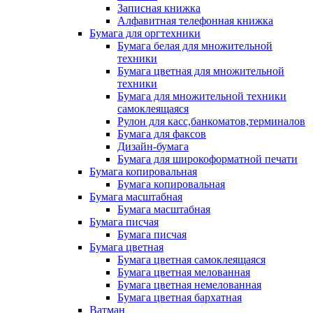
Записная книжка
Алфавитная телефонная книжка
Бумага для оргтехники
Бумага белая для множительной
техники
Бумага цветная для множительной
техники
Бумага для множительной техники
самоклеящаяся
Рулон для касс,банкоматов,терминалов
Бумага для факсов
Дизайн-бумага
Бумага для широкоформатной печати
Бумага копировальная
Бумага копировальная
Бумага масштабная
Бумага масштабная
Бумага писчая
Бумага писчая
Бумага цветная
Бумага цветная самоклеящаяся
Бумага цветная мелованная
Бумага цветная немелованная
Бумага цветная бархатная
Ватман