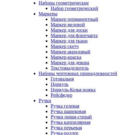
Наборы геометрические
Набор геометрический
Маркеры
Маркер перманентный
Маркер меловой
Маркер для доски
Маркер для флипчарта
Маркер для ткани
Маркер скетч
Маркер акриловый
Маркер-краска
Маркер для декора
Текстовыделитель
Наборы чертежных принадлежностей
Готовальня
Циркуль
Циркуль-Козья ножка
Рейсфедер
Ручки
Ручка гелевая
Ручка шариковая
Ручки пиши-стирай
Ручка каппилярная
Ручка перьевая
Ручка-роллер