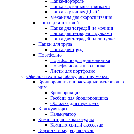
Папка-портфель
Папка картонная с завязками
Папка картонная ДЕЛО
Механизм для скоросшивания
Папки для тетрадей
Папка для тетрадей на молнии
Папка для тетрадей с ручками
Папка для тетрадей на липучке
Папки для труда
Папка для труда
Портфолио
Портфолио для дошкольника
Портфолио для школьника
Листы для портфолио
Офисная техника, оборудование, мебель
Брошюровшики и расходные материалы к
ним
Брошюровщик
Гребень для брощюровшика
Обложка для переплета
Калькуляторы
Калькулятор
Компьютерные аксессуары
Компьютерный аксессуар
Корзины и ведра для бумаг