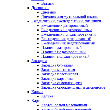
Ватман
Дневники
Дневник
Дневник для музыкальной школы
Ежедневники, еженедельники, планинги
Ежедневник датированный
Ежедневник недатированный
Ежедневник полудатированный
Еженедельник датированный
Еженедельник недатированный
Планинг датированный
Планинг недатированный
Планинг полудатированный
Закладки
Закладка бумажная
Закладка магнитная
Закладка пластиковая
Закладка картонная
Закладка самоклеящаяся
Закладка самоклеящаяся в диспенсере
Калька
Калька
Картон
Картон белый мелованный
Картон белый немелованный