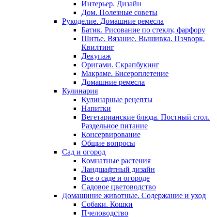
Интерьер. Дизайн
Дом. Полезные советы
Рукоделие. Домашние ремесла
Батик. Рисование по стеклу, фарфору
Шитье. Вязание. Вышивка. Пэчворк.
Квилтинг
Декупаж
Оригами. Скрапбукинг
Макраме. Бисероплетение
Домашние ремесла
Кулинария
Кулинарные рецепты
Напитки
Вегетарианские блюда. Постный стол.
Раздельное питание
Консервирование
Общие вопросы
Сад и огород
Комнатные растения
Ландшафтный дизайн
Все о саде и огороде
Садовое цветоводство
Домашиние животные. Содержание и уход
Собаки. Кошки
Пчеловодство