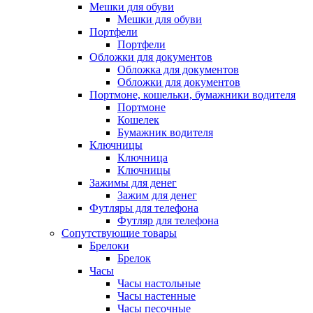
Мешки для обуви
Мешки для обуви
Портфели
Портфели
Обложки для документов
Обложка для документов
Обложки для документов
Портмоне, кошельки, бумажники водителя
Портмоне
Кошелек
Бумажник водителя
Ключницы
Ключница
Ключницы
Зажимы для денег
Зажим для денег
Футляры для телефона
Футляр для телефона
Сопутствующие товары
Брелоки
Брелок
Часы
Часы настольные
Часы настенные
Часы песочные