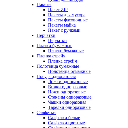
Пакеты
Пакет ZIP
Пакеты для мусора
Пакеты фасовочные
Пакеты майка
Пакет с ручками
Перчатки
Перчатки
Платки бумажные
Платки бумажные
Пленка стрейч
Пленка стрейч
Полотенца бумажные
Полотенца бумажные
Посуда одноразовая
Ложки одноразовые
Вилки одноразовые
Ножи одноразовые
Стаканы одноразовые
Чашки одноразовая
Тарелки одноразовые
Салфетки
Салфетки белые
Салфетки цветные
Салфетки с рисунком