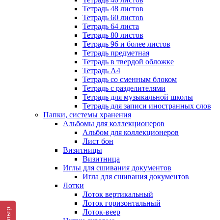
Тетрадь 48 листов
Тетрадь 60 листов
Тетрадь 64 листа
Тетрадь 80 листов
Тетрадь 96 и более листов
Тетрадь предметная
Тетрадь в твердой обложке
Тетрадь А4
Тетрадь со сменным блоком
Тетрадь с разделителями
Тетрадь для музыкальной школы
Тетрадь для записи иностранных слов
Папки, системы хранения
Альбомы для коллекционеров
Альбом для коллекционеров
Лист бон
Визитницы
Визитница
Иглы для сшивания документов
Игла для сшивания документов
Лотки
Лоток вертикальный
Лоток горизонтальный
Фильтр
Лоток-веер