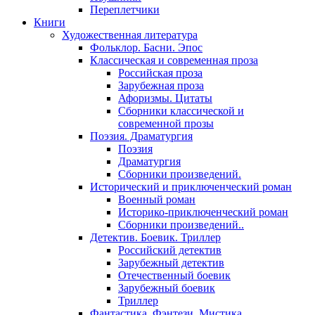
Переплетчики
Книги
Художественная литература
Фольклор. Басни. Эпос
Классическая и современная проза
Российская проза
Зарубежная проза
Афоризмы. Цитаты
Сборники классической и
современной прозы
Поэзия. Драматургия
Поэзия
Драматургия
Сборники произведений.
Исторический и приключенческий роман
Военный роман
Историко-приключенческий роман
Сборники произведений..
Детектив. Боевик. Триллер
Российский детектив
Зарубежный детектив
Отечественный боевик
Зарубежный боевик
Триллер
Фантастика. Фэнтези. Мистика