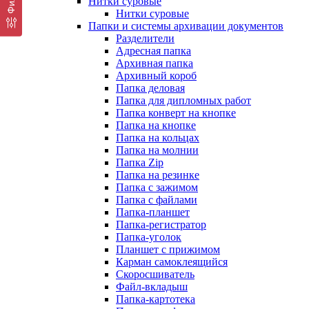
Нитки суровые
Нитки суровые
Папки и системы архивации документов
Разделители
Адресная папка
Архивная папка
Архивный короб
Папка деловая
Папка для дипломных работ
Папка конверт на кнопке
Папка на кнопке
Папка на кольцах
Папка на молнии
Папка Zip
Папка на резинке
Папка с зажимом
Папка с файлами
Папка-планшет
Папка-регистратор
Папка-уголок
Планшет с прижимом
Карман самоклеящийся
Скоросшиватель
Файл-вкладыш
Папка-картотека