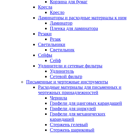
Корзина для бумаг
Кресла
Кресло
Ламинаторы и расходные материалы к ним
Ламинатор
Пленка для ламинатора
Резаки
Резак
Светильники
Светильник
Сейфы
Сейф
Удлинители и сетевые фильтры
Удлинитель
Сетевой фильтр
Письменные и чертежные инструменты
Расходные материалы для письменных и
чертежных принадлежностей
Чернила
Грифели для цанговых карандашей
Грифели для циркулей
Грифели для механических
карандашей
Стержень гелевый
Стержень шариковый