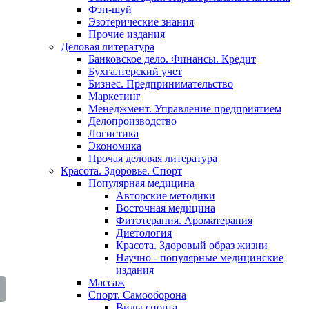
Фэн-шуй
Эзотерические знания
Прочие издания
Деловая литература
Банковское дело. Финансы. Кредит
Бухгалтерский учет
Бизнес. Предпринимательство
Маркетинг
Менеджмент. Управление предприятием
Делопроизводство
Логистика
Экономика
Прочая деловая литература
Красота. Здоровье. Спорт
Популярная медицина
Авторские методики
Восточная медицина
Фитотерапия. Ароматерапия
Диетология
Красота. Здоровый образ жизни
Научно - популярные медицинские
издания
Массаж
Спорт. Самооборона
Виды спорта