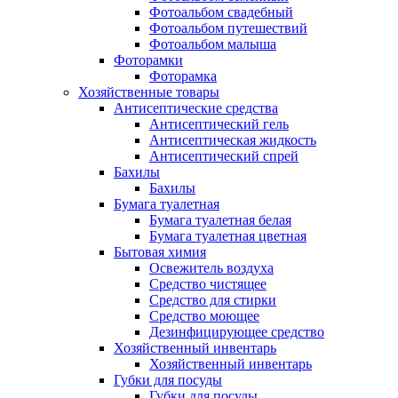
Фотоальбом свадебный
Фотоальбом путешествий
Фотоальбом малыша
Фоторамки
Фоторамка
Хозяйственные товары
Антисептические средства
Антисептический гель
Антисептическая жидкость
Антисептический спрей
Бахилы
Бахилы
Бумага туалетная
Бумага туалетная белая
Бумага туалетная цветная
Бытовая химия
Освежитель воздуха
Средство чистящее
Средство для стирки
Средство моющее
Дезинфицирующее средство
Хозяйственный инвентарь
Хозяйственный инвентарь
Губки для посуды
Губки для посуды