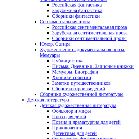
Российская фантастика
Зарубежная фантастика
Сборники фантастики
Сентиментальная проза
Российская сентиментальная проза
Зарубежная сентиментальная проза
Сборники сентиментальной прозы
Юмор. Сатира
Художественно - документальная проза.
Мемуары
Публицистика
Письма. Дневники. Записные книжки
Мемуары. Биографии
Хроники событий
Заметки путешественников
Сборники произведений
Сборники художественной литературы
Детская литература
Детская художественная литература
Фольклор и мифы
Проза для детей
Поэзия и драматургия для детей
Приключения
Детективы для детей
Фантастика, фэнтези мистика