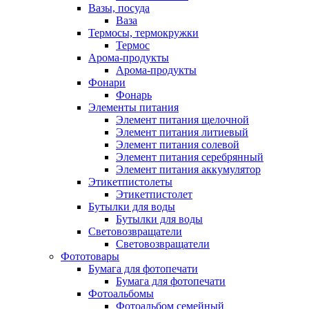
Вазы, посуда
Ваза
Термосы, термокружки
Термос
Арома-продукты
Арома-продукты
Фонари
Фонарь
Элементы питания
Элемент питания щелочной
Элемент питания литиевый
Элемент питания солевой
Элемент питания серебрянный
Элемент питания аккумулятор
Этикетпистолеты
Этикетпистолет
Бутылки для воды
Бутылки для воды
Световозвращатели
Световозвращатели
Фототовары
Бумага для фотопечати
Бумага для фотопечати
Фотоальбомы
Фотоальбом семейный