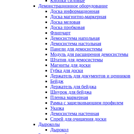
Кнопки силовые
Демонстрационное оборудование
Доска информационная
Доска магнитно-маркерная
Доска меловая
Доска пробковая
Флипчарт
Демосистема напольная
Демосистема настольная
Панели для демосистемы
Модуль для расширения демосистемы
Штатив для демосистемы
Магниты для доски
Губка для доски
Держатель для документов и ценников
Бейдж
Держатель для бейджа
Шнурок для бейджа
Пленка маркерная
Рамка с защелкивающим профилем
Указка
Демосистема настенная
Спрей для очищения доски
Дыроколы
Дырокол