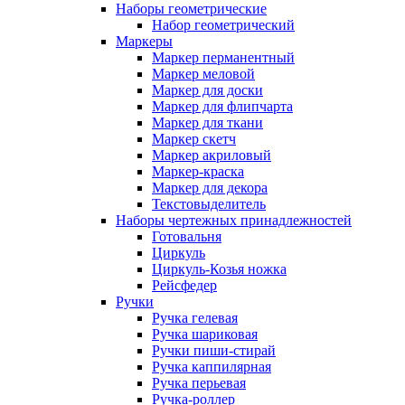
Наборы геометрические
Набор геометрический
Маркеры
Маркер перманентный
Маркер меловой
Маркер для доски
Маркер для флипчарта
Маркер для ткани
Маркер скетч
Маркер акриловый
Маркер-краска
Маркер для декора
Текстовыделитель
Наборы чертежных принадлежностей
Готовальня
Циркуль
Циркуль-Козья ножка
Рейсфедер
Ручки
Ручка гелевая
Ручка шариковая
Ручки пиши-стирай
Ручка каппилярная
Ручка перьевая
Ручка-роллер