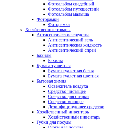
Фотоальбом свадебный
Фотоальбом путешествий
Фотоальбом малыша
Фоторамки
Фоторамка
Хозяйственные товары
Антисептические средства
Антисептический гель
Антисептическая жидкость
Антисептический спрей
Бахилы
Бахилы
Бумага туалетная
Бумага туалетная белая
Бумага туалетная цветная
Бытовая химия
Освежитель воздуха
Средство чистящее
Средство для стирки
Средство моющее
Дезинфицирующее средство
Хозяйственный инвентарь
Хозяйственный инвентарь
Губки для посуды
Губки для посуды