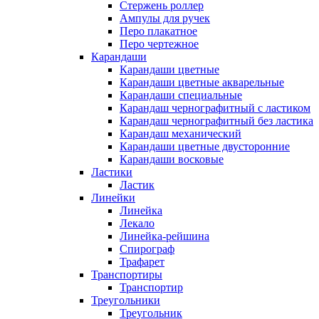
Стержень роллер
Ампулы для ручек
Перо плакатное
Перо чертежное
Карандаши
Карандаши цветные
Карандаши цветные акварельные
Карандаши специальные
Карандаш чернографитный с ластиком
Карандаш чернографитный без ластика
Карандаш механический
Карандаши цветные двусторонние
Карандаши восковые
Ластики
Ластик
Линейки
Линейка
Лекало
Линейка-рейшина
Спирограф
Трафарет
Транспортиры
Транспортир
Треугольники
Треугольник