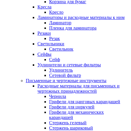
Корзина для бумаг
Кресла
Кресло
Ламинаторы и расходные материалы к ним
Ламинатор
Пленка для ламинатора
Резаки
Резак
Светильники
Светильник
Сейфы
Сейф
Удлинители и сетевые фильтры
Удлинитель
Сетевой фильтр
Письменные и чертежные инструменты
Расходные материалы для письменных и
чертежных принадлежностей
Чернила
Грифели для цанговых карандашей
Грифели для циркулей
Грифели для механических
карандашей
Стержень гелевый
Стержень шариковый