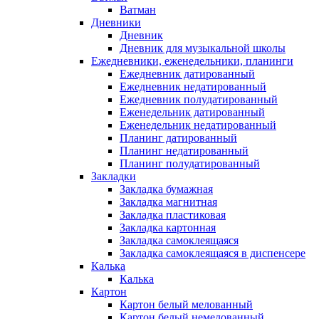
Ватман
Дневники
Дневник
Дневник для музыкальной школы
Ежедневники, еженедельники, планинги
Ежедневник датированный
Ежедневник недатированный
Ежедневник полудатированный
Еженедельник датированный
Еженедельник недатированный
Планинг датированный
Планинг недатированный
Планинг полудатированный
Закладки
Закладка бумажная
Закладка магнитная
Закладка пластиковая
Закладка картонная
Закладка самоклеящаяся
Закладка самоклеящаяся в диспенсере
Калька
Калька
Картон
Картон белый мелованный
Картон белый немелованный