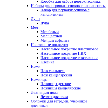
Коробка для набора первоклассника
Наборы для первоклассников с наполнением
Набор для первоклассников с
наполнением
Лупы
Лупа
Мел
Мел белый
Мел цветной
Мел для асфальта
Настольные покрытия
Настольное покрытие пластиковое
Настольное покрытие ПВХ
Настольное покрытие текстильное
Клеёнка
Ножи
Нож скальпель
Нож канцелярский
Ножницы
Ножницы детские
Ножницы канцелярские
Лезвия для ножа
Лезвия для ножа
Обложки для тетрадей, учебников,
дневников