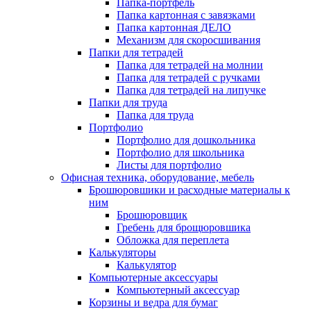
Папка-портфель
Папка картонная с завязками
Папка картонная ДЕЛО
Механизм для скоросшивания
Папки для тетрадей
Папка для тетрадей на молнии
Папка для тетрадей с ручками
Папка для тетрадей на липучке
Папки для труда
Папка для труда
Портфолио
Портфолио для дошкольника
Портфолио для школьника
Листы для портфолио
Офисная техника, оборудование, мебель
Брошюровшики и расходные материалы к
ним
Брошюровщик
Гребень для брощюровшика
Обложка для переплета
Калькуляторы
Калькулятор
Компьютерные аксессуары
Компьютерный аксессуар
Корзины и ведра для бумаг