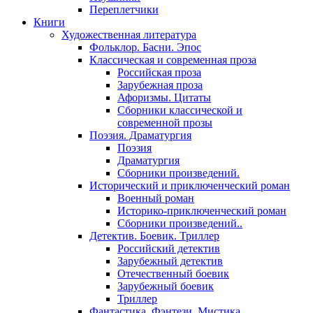
Переплетчики
Книги
Художественная литература
Фольклор. Басни. Эпос
Классическая и современная проза
Российская проза
Зарубежная проза
Афоризмы. Цитаты
Сборники классической и
современной прозы
Поэзия. Драматургия
Поэзия
Драматургия
Сборники произведений.
Исторический и приключенческий роман
Военный роман
Историко-приключенческий роман
Сборники произведений..
Детектив. Боевик. Триллер
Российский детектив
Зарубежный детектив
Отечественный боевик
Зарубежный боевик
Триллер
Фантастика. Фэнтези. Мистика