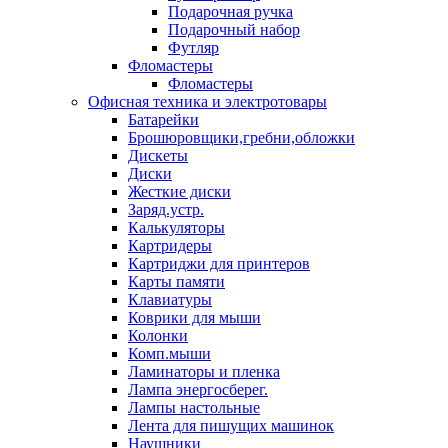
Подарочная ручка
Подарочный набор
Футляр
Фломастеры
Фломастеры
Офисная техника и электротовары
Батарейки
Брошюровщики,гребни,обложки
Дискеты
Диски
Жесткие диски
Заряд.устр.
Калькуляторы
Картридеры
Картриджи для принтеров
Карты памяти
Клавиатуры
Коврики для мыши
Колонки
Комп.мыши
Ламинаторы и пленка
Лампа энергосберег.
Лампы настольные
Лента для пишущих машинок
Наушники