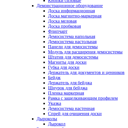
Кнопки силовые
Демонстрационное оборудование
Доска информационная
Доска магнитно-маркерная
Доска меловая
Доска пробковая
Флипчарт
Демосистема напольная
Демосистема настольная
Панели для демосистемы
Модуль для расширения демосистемы
Штатив для демосистемы
Магниты для доски
Губка для доски
Держатель для документов и ценников
Бейдж
Держатель для бейджа
Шнурок для бейджа
Пленка маркерная
Рамка с защелкивающим профилем
Указка
Демосистема настенная
Спрей для очищения доски
Дыроколы
Дырокол