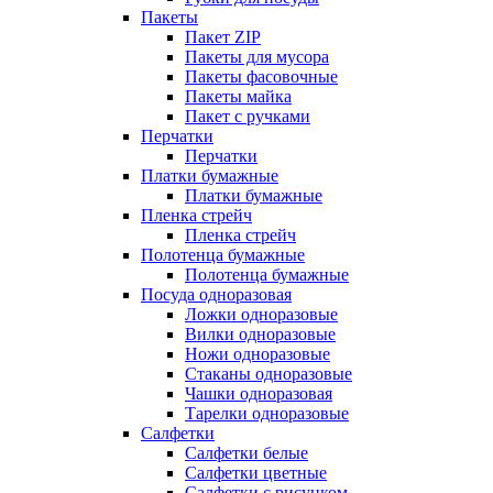
Пакеты
Пакет ZIP
Пакеты для мусора
Пакеты фасовочные
Пакеты майка
Пакет с ручками
Перчатки
Перчатки
Платки бумажные
Платки бумажные
Пленка стрейч
Пленка стрейч
Полотенца бумажные
Полотенца бумажные
Посуда одноразовая
Ложки одноразовые
Вилки одноразовые
Ножи одноразовые
Стаканы одноразовые
Чашки одноразовая
Тарелки одноразовые
Салфетки
Салфетки белые
Салфетки цветные
Салфетки с рисунком