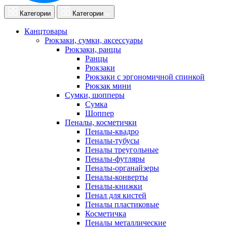
Категории
Категории
Канцтовары
Рюкзаки, сумки, аксессуары
Рюкзаки, ранцы
Ранцы
Рюкзаки
Рюкзаки с эргономичной спинкой
Рюкзак мини
Сумки, шопперы
Сумка
Шоппер
Пеналы, косметички
Пеналы-квадро
Пеналы-тубусы
Пеналы треугольные
Пеналы-футляры
Пеналы-органайзеры
Пеналы-конверты
Пеналы-книжки
Пенал для кистей
Пеналы пластиковые
Косметичка
Пеналы металлические