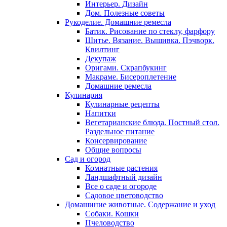
Интерьер. Дизайн
Дом. Полезные советы
Рукоделие. Домашние ремесла
Батик. Рисование по стеклу, фарфору
Шитье. Вязание. Вышивка. Пэчворк.
Квилтинг
Декупаж
Оригами. Скрапбукинг
Макраме. Бисероплетение
Домашние ремесла
Кулинария
Кулинарные рецепты
Напитки
Вегетарианские блюда. Постный стол.
Раздельное питание
Консервирование
Общие вопросы
Сад и огород
Комнатные растения
Ландшафтный дизайн
Все о саде и огороде
Садовое цветоводство
Домашиние животные. Содержание и уход
Собаки. Кошки
Пчеловодство