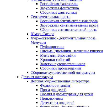
Российская фантастика
Зарубежная фантастика
Сборники фантастики
Сентиментальная проза
Российская сентиментальная проза
Зарубежная сентиментальная проза
Сборники сентиментальной прозы
Юмор. Сатира
Художественно - документальная проза.
Мемуары
Публицистика
Письма. Дневники. Записные книжки
Мемуары. Биографии
Хроники событий
Заметки путешественников
Сборники произведений
Сборники художественной литературы
Детская литература
Детская художественная литература
Фольклор и мифы
Проза для детей
Поэзия и драматургия для детей
Приключения
Детективы для детей
Фантастика, фэнтези мистика