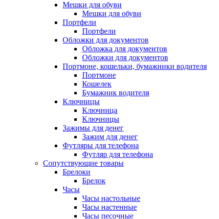
Мешки для обуви
Мешки для обуви
Портфели
Портфели
Обложки для документов
Обложка для документов
Обложки для документов
Портмоне, кошельки, бумажники водителя
Портмоне
Кошелек
Бумажник водителя
Ключницы
Ключница
Ключницы
Зажимы для денег
Зажим для денег
Футляры для телефона
Футляр для телефона
Сопутствующие товары
Брелоки
Брелок
Часы
Часы настольные
Часы настенные
Часы песочные