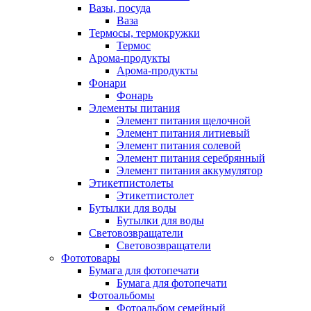
Вазы, посуда
Ваза
Термосы, термокружки
Термос
Арома-продукты
Арома-продукты
Фонари
Фонарь
Элементы питания
Элемент питания щелочной
Элемент питания литиевый
Элемент питания солевой
Элемент питания серебрянный
Элемент питания аккумулятор
Этикетпистолеты
Этикетпистолет
Бутылки для воды
Бутылки для воды
Световозвращатели
Световозвращатели
Фототовары
Бумага для фотопечати
Бумага для фотопечати
Фотоальбомы
Фотоальбом семейный