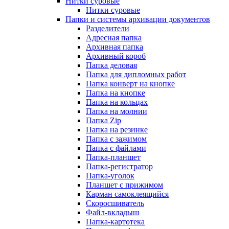
Нитки суровые
Нитки суровые
Папки и системы архивации документов
Разделители
Адресная папка
Архивная папка
Архивный короб
Папка деловая
Папка для дипломных работ
Папка конверт на кнопке
Папка на кнопке
Папка на кольцах
Папка на молнии
Папка Zip
Папка на резинке
Папка с зажимом
Папка с файлами
Папка-планшет
Папка-регистратор
Папка-уголок
Планшет с прижимом
Карман самоклеящийся
Скоросшиватель
Файл-вкладыш
Папка-картотека