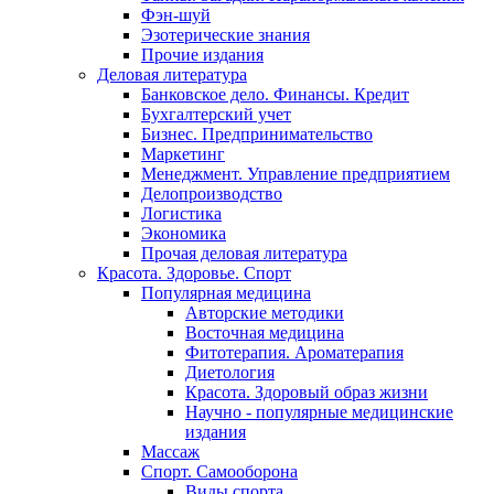
Фэн-шуй
Эзотерические знания
Прочие издания
Деловая литература
Банковское дело. Финансы. Кредит
Бухгалтерский учет
Бизнес. Предпринимательство
Маркетинг
Менеджмент. Управление предприятием
Делопроизводство
Логистика
Экономика
Прочая деловая литература
Красота. Здоровье. Спорт
Популярная медицина
Авторские методики
Восточная медицина
Фитотерапия. Ароматерапия
Диетология
Красота. Здоровый образ жизни
Научно - популярные медицинские
издания
Массаж
Спорт. Самооборона
Виды спорта