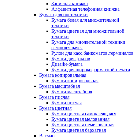
Записная книжка
Алфавитная телефонная книжка
Бумага для оргтехники
Бумага белая для множительной
техники
Бумага цветная для множительной
техники
Бумага для множительной техники
самоклеящаяся
Рулон для касс,банкоматов,терминалов
Бумага для факсов
Дизайн-бумага
Бумага для широкоформатной печати
Бумага копировальная
Бумага копировальная
Бумага масштабная
Бумага масштабная
Бумага писчая
Бумага писчая
Бумага цветная
Бумага цветная самоклеящаяся
Бумага цветная мелованная
Бумага цветная немелованная
Бумага цветная бархатная
Ватман