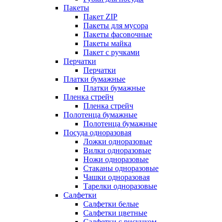
Пакеты
Пакет ZIP
Пакеты для мусора
Пакеты фасовочные
Пакеты майка
Пакет с ручками
Перчатки
Перчатки
Платки бумажные
Платки бумажные
Пленка стрейч
Пленка стрейч
Полотенца бумажные
Полотенца бумажные
Посуда одноразовая
Ложки одноразовые
Вилки одноразовые
Ножи одноразовые
Стаканы одноразовые
Чашки одноразовая
Тарелки одноразовые
Салфетки
Салфетки белые
Салфетки цветные
Салфетки с рисунком