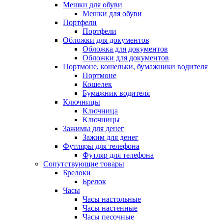
Мешки для обуви
Мешки для обуви
Портфели
Портфели
Обложки для документов
Обложка для документов
Обложки для документов
Портмоне, кошельки, бумажники водителя
Портмоне
Кошелек
Бумажник водителя
Ключницы
Ключница
Ключницы
Зажимы для денег
Зажим для денег
Футляры для телефона
Футляр для телефона
Сопутствующие товары
Брелоки
Брелок
Часы
Часы настольные
Часы настенные
Часы песочные