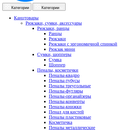
Категории
Категории
Канцтовары
Рюкзаки, сумки, аксессуары
Рюкзаки, ранцы
Ранцы
Рюкзаки
Рюкзаки с эргономичной спинкой
Рюкзак мини
Сумки, шопперы
Сумка
Шоппер
Пеналы, косметички
Пеналы-квадро
Пеналы-тубусы
Пеналы треугольные
Пеналы-футляры
Пеналы-органайзеры
Пеналы-конверты
Пеналы-книжки
Пенал для кистей
Пеналы пластиковые
Косметичка
Пеналы металлические