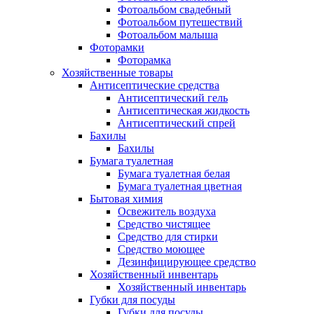
Фотоальбом свадебный
Фотоальбом путешествий
Фотоальбом малыша
Фоторамки
Фоторамка
Хозяйственные товары
Антисептические средства
Антисептический гель
Антисептическая жидкость
Антисептический спрей
Бахилы
Бахилы
Бумага туалетная
Бумага туалетная белая
Бумага туалетная цветная
Бытовая химия
Освежитель воздуха
Средство чистящее
Средство для стирки
Средство моющее
Дезинфицирующее средство
Хозяйственный инвентарь
Хозяйственный инвентарь
Губки для посуды
Губки для посуды