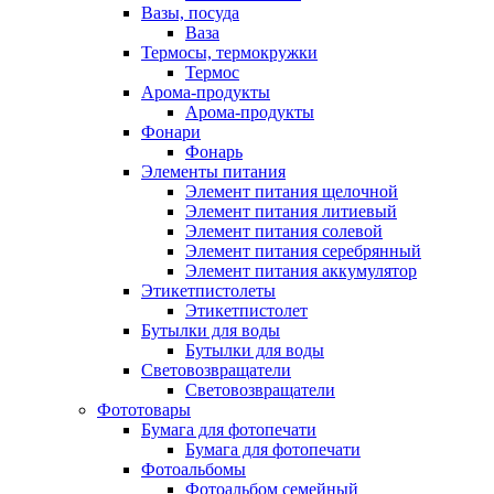
Вазы, посуда
Ваза
Термосы, термокружки
Термос
Арома-продукты
Арома-продукты
Фонари
Фонарь
Элементы питания
Элемент питания щелочной
Элемент питания литиевый
Элемент питания солевой
Элемент питания серебрянный
Элемент питания аккумулятор
Этикетпистолеты
Этикетпистолет
Бутылки для воды
Бутылки для воды
Световозвращатели
Световозвращатели
Фототовары
Бумага для фотопечати
Бумага для фотопечати
Фотоальбомы
Фотоальбом семейный