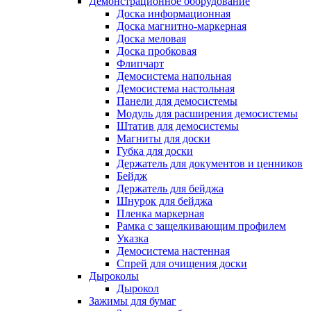
Демонстрационное оборудование
Доска информационная
Доска магнитно-маркерная
Доска меловая
Доска пробковая
Флипчарт
Демосистема напольная
Демосистема настольная
Панели для демосистемы
Модуль для расширения демосистемы
Штатив для демосистемы
Магниты для доски
Губка для доски
Держатель для документов и ценников
Бейдж
Держатель для бейджа
Шнурок для бейджа
Пленка маркерная
Рамка с защелкивающим профилем
Указка
Демосистема настенная
Спрей для очищения доски
Дыроколы
Дырокол
Зажимы для бумаг