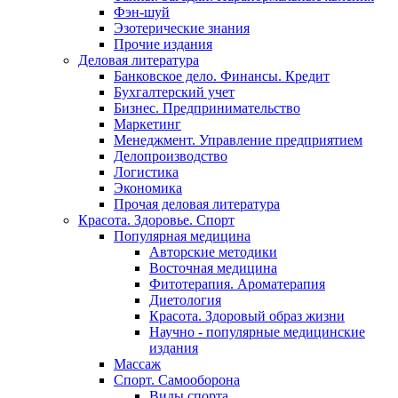
Фэн-шуй
Эзотерические знания
Прочие издания
Деловая литература
Банковское дело. Финансы. Кредит
Бухгалтерский учет
Бизнес. Предпринимательство
Маркетинг
Менеджмент. Управление предприятием
Делопроизводство
Логистика
Экономика
Прочая деловая литература
Красота. Здоровье. Спорт
Популярная медицина
Авторские методики
Восточная медицина
Фитотерапия. Ароматерапия
Диетология
Красота. Здоровый образ жизни
Научно - популярные медицинские
издания
Массаж
Спорт. Самооборона
Виды спорта