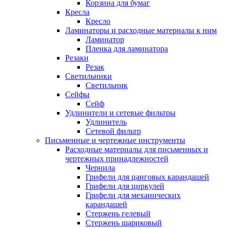
Корзина для бумаг
Кресла
Кресло
Ламинаторы и расходные материалы к ним
Ламинатор
Пленка для ламинатора
Резаки
Резак
Светильники
Светильник
Сейфы
Сейф
Удлинители и сетевые фильтры
Удлинитель
Сетевой фильтр
Письменные и чертежные инструменты
Расходные материалы для письменных и
чертежных принадлежностей
Чернила
Грифели для цанговых карандашей
Грифели для циркулей
Грифели для механических
карандашей
Стержень гелевый
Стержень шариковый