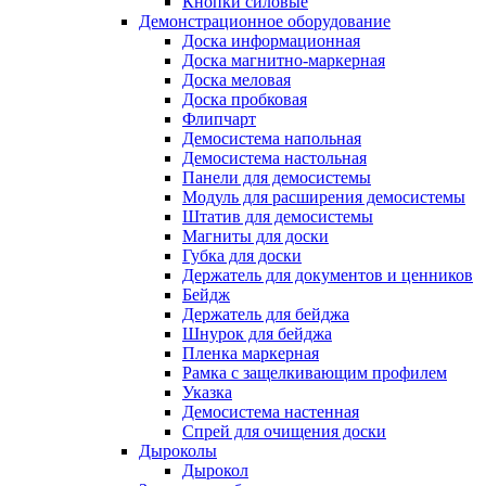
Кнопки силовые
Демонстрационное оборудование
Доска информационная
Доска магнитно-маркерная
Доска меловая
Доска пробковая
Флипчарт
Демосистема напольная
Демосистема настольная
Панели для демосистемы
Модуль для расширения демосистемы
Штатив для демосистемы
Магниты для доски
Губка для доски
Держатель для документов и ценников
Бейдж
Держатель для бейджа
Шнурок для бейджа
Пленка маркерная
Рамка с защелкивающим профилем
Указка
Демосистема настенная
Спрей для очищения доски
Дыроколы
Дырокол