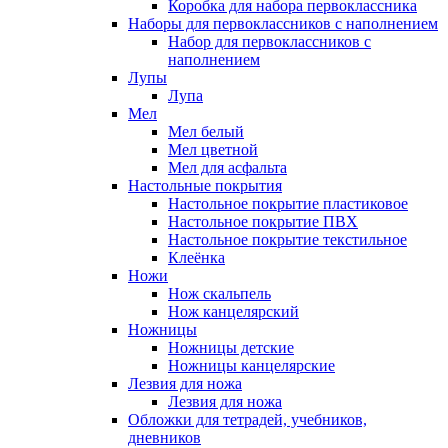
Коробка для набора первоклассника
Наборы для первоклассников с наполнением
Набор для первоклассников с
наполнением
Лупы
Лупа
Мел
Мел белый
Мел цветной
Мел для асфальта
Настольные покрытия
Настольное покрытие пластиковое
Настольное покрытие ПВХ
Настольное покрытие текстильное
Клеёнка
Ножи
Нож скальпель
Нож канцелярский
Ножницы
Ножницы детские
Ножницы канцелярские
Лезвия для ножа
Лезвия для ножа
Обложки для тетрадей, учебников,
дневников