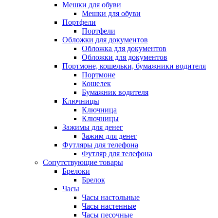
Мешки для обуви
Мешки для обуви
Портфели
Портфели
Обложки для документов
Обложка для документов
Обложки для документов
Портмоне, кошельки, бумажники водителя
Портмоне
Кошелек
Бумажник водителя
Ключницы
Ключница
Ключницы
Зажимы для денег
Зажим для денег
Футляры для телефона
Футляр для телефона
Сопутствующие товары
Брелоки
Брелок
Часы
Часы настольные
Часы настенные
Часы песочные