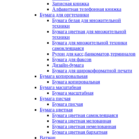
Записная книжка
Алфавитная телефонная книжка
Бумага для оргтехники
Бумага белая для множительной
техники
Бумага цветная для множительной
техники
Бумага для множительной техники
самоклеящаяся
Рулон для касс,банкоматов,терминалов
Бумага для факсов
Дизайн-бумага
Бумага для широкоформатной печати
Бумага копировальная
Бумага копировальная
Бумага масштабная
Бумага масштабная
Бумага писчая
Бумага писчая
Бумага цветная
Бумага цветная самоклеящаяся
Бумага цветная мелованная
Бумага цветная немелованная
Бумага цветная бархатная
Ватман