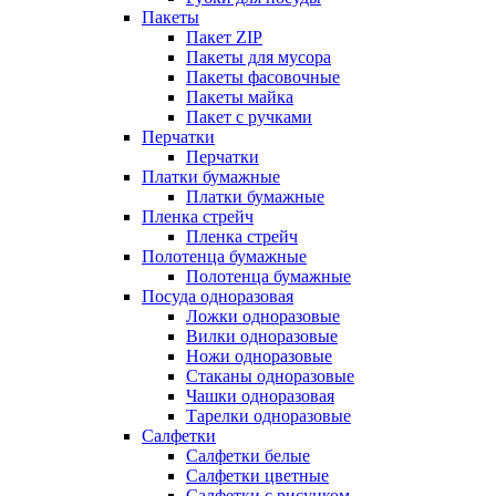
Пакеты
Пакет ZIP
Пакеты для мусора
Пакеты фасовочные
Пакеты майка
Пакет с ручками
Перчатки
Перчатки
Платки бумажные
Платки бумажные
Пленка стрейч
Пленка стрейч
Полотенца бумажные
Полотенца бумажные
Посуда одноразовая
Ложки одноразовые
Вилки одноразовые
Ножи одноразовые
Стаканы одноразовые
Чашки одноразовая
Тарелки одноразовые
Салфетки
Салфетки белые
Салфетки цветные
Салфетки с рисунком