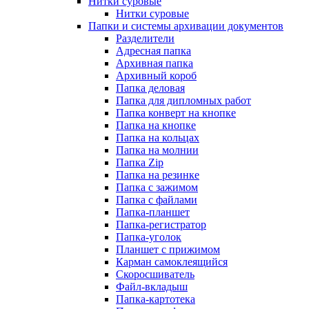
Нитки суровые
Нитки суровые
Папки и системы архивации документов
Разделители
Адресная папка
Архивная папка
Архивный короб
Папка деловая
Папка для дипломных работ
Папка конверт на кнопке
Папка на кнопке
Папка на кольцах
Папка на молнии
Папка Zip
Папка на резинке
Папка с зажимом
Папка с файлами
Папка-планшет
Папка-регистратор
Папка-уголок
Планшет с прижимом
Карман самоклеящийся
Скоросшиватель
Файл-вкладыш
Папка-картотека