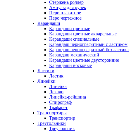
Стержень роллер
Ампулы для ручек
Перо плакатное
Перо чертежное
Карандаши
Карандаши цветные
Карандаши цветные акварельные
Карандаши специальные
Карандаш чернографитный с ластиком
Карандаш чернографитный без ластика
Карандаш механический
Карандаши цветные двусторонние
Карандаши восковые
Ластики
Ластик
Линейки
Линейка
Лекало
Линейка-рейшина
Спирограф
Трафарет
Транспортиры
Транспортир
Треугольники
Треугольник