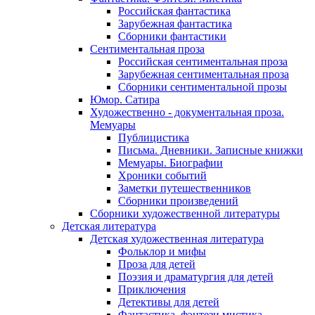
Российская фантастика
Зарубежная фантастика
Сборники фантастики
Сентиментальная проза
Российская сентиментальная проза
Зарубежная сентиментальная проза
Сборники сентиментальной прозы
Юмор. Сатира
Художественно - документальная проза.
Мемуары
Публицистика
Письма. Дневники. Записные книжки
Мемуары. Биографии
Хроники событий
Заметки путешественников
Сборники произведений
Сборники художественной литературы
Детская литература
Детская художественная литература
Фольклор и мифы
Проза для детей
Поэзия и драматургия для детей
Приключения
Детективы для детей
Фантастика, фэнтези мистика