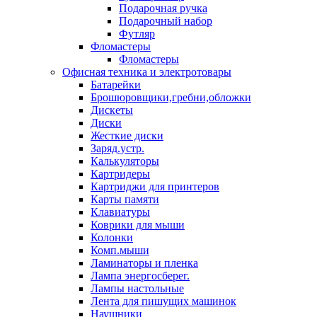
Подарочная ручка
Подарочный набор
Футляр
Фломастеры
Фломастеры
Офисная техника и электротовары
Батарейки
Брошюровщики,гребни,обложки
Дискеты
Диски
Жесткие диски
Заряд.устр.
Калькуляторы
Картридеры
Картриджи для принтеров
Карты памяти
Клавиатуры
Коврики для мыши
Колонки
Комп.мыши
Ламинаторы и пленка
Лампа энергосберег.
Лампы настольные
Лента для пишущих машинок
Наушники