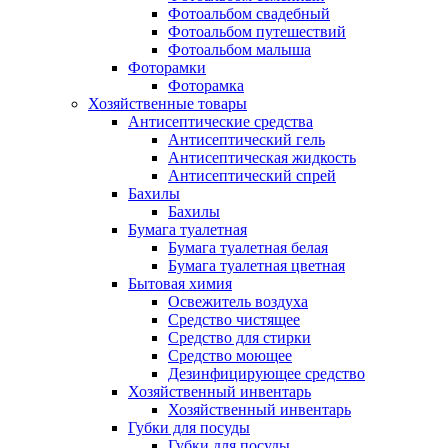
Фотоальбом свадебный
Фотоальбом путешествий
Фотоальбом малыша
Фоторамки
Фоторамка
Хозяйственные товары
Антисептические средства
Антисептический гель
Антисептическая жидкость
Антисептический спрей
Бахилы
Бахилы
Бумага туалетная
Бумага туалетная белая
Бумага туалетная цветная
Бытовая химия
Освежитель воздуха
Средство чистящее
Средство для стирки
Средство моющее
Дезинфицирующее средство
Хозяйственный инвентарь
Хозяйственный инвентарь
Губки для посуды
Губки для посуды