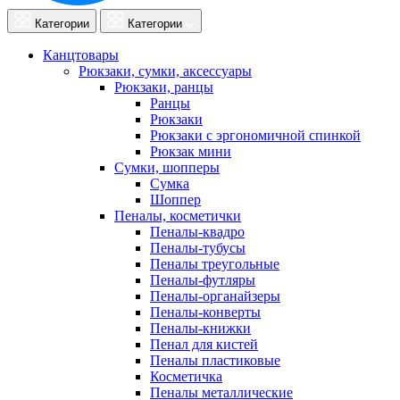
Категории
Категории
Канцтовары
Рюкзаки, сумки, аксессуары
Рюкзаки, ранцы
Ранцы
Рюкзаки
Рюкзаки с эргономичной спинкой
Рюкзак мини
Сумки, шопперы
Сумка
Шоппер
Пеналы, косметички
Пеналы-квадро
Пеналы-тубусы
Пеналы треугольные
Пеналы-футляры
Пеналы-органайзеры
Пеналы-конверты
Пеналы-книжки
Пенал для кистей
Пеналы пластиковые
Косметичка
Пеналы металлические