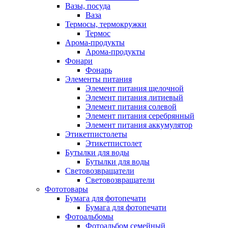
Вазы, посуда
Ваза
Термосы, термокружки
Термос
Арома-продукты
Арома-продукты
Фонари
Фонарь
Элементы питания
Элемент питания щелочной
Элемент питания литиевый
Элемент питания солевой
Элемент питания серебрянный
Элемент питания аккумулятор
Этикетпистолеты
Этикетпистолет
Бутылки для воды
Бутылки для воды
Световозвращатели
Световозвращатели
Фототовары
Бумага для фотопечати
Бумага для фотопечати
Фотоальбомы
Фотоальбом семейный