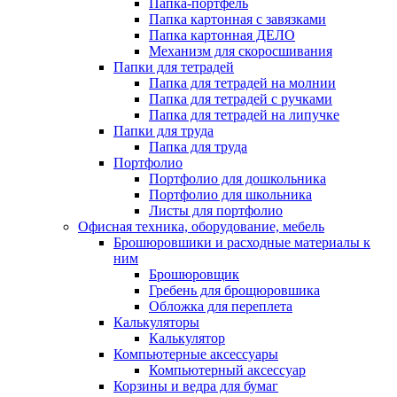
Папка-портфель
Папка картонная с завязками
Папка картонная ДЕЛО
Механизм для скоросшивания
Папки для тетрадей
Папка для тетрадей на молнии
Папка для тетрадей с ручками
Папка для тетрадей на липучке
Папки для труда
Папка для труда
Портфолио
Портфолио для дошкольника
Портфолио для школьника
Листы для портфолио
Офисная техника, оборудование, мебель
Брошюровшики и расходные материалы к
ним
Брошюровщик
Гребень для брощюровшика
Обложка для переплета
Калькуляторы
Калькулятор
Компьютерные аксессуары
Компьютерный аксессуар
Корзины и ведра для бумаг