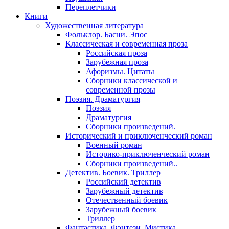
Переплетчики
Книги
Художественная литература
Фольклор. Басни. Эпос
Классическая и современная проза
Российская проза
Зарубежная проза
Афоризмы. Цитаты
Сборники классической и
современной прозы
Поэзия. Драматургия
Поэзия
Драматургия
Сборники произведений.
Исторический и приключенческий роман
Военный роман
Историко-приключенческий роман
Сборники произведений..
Детектив. Боевик. Триллер
Российский детектив
Зарубежный детектив
Отечественный боевик
Зарубежный боевик
Триллер
Фантастика. Фэнтези. Мистика