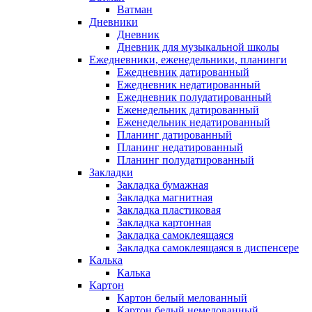
Ватман
Дневники
Дневник
Дневник для музыкальной школы
Ежедневники, еженедельники, планинги
Ежедневник датированный
Ежедневник недатированный
Ежедневник полудатированный
Еженедельник датированный
Еженедельник недатированный
Планинг датированный
Планинг недатированный
Планинг полудатированный
Закладки
Закладка бумажная
Закладка магнитная
Закладка пластиковая
Закладка картонная
Закладка самоклеящаяся
Закладка самоклеящаяся в диспенсере
Калька
Калька
Картон
Картон белый мелованный
Картон белый немелованный