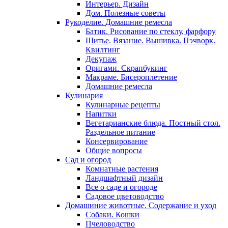
Интерьер. Дизайн
Дом. Полезные советы
Рукоделие. Домашние ремесла
Батик. Рисование по стеклу, фарфору
Шитье. Вязание. Вышивка. Пэчворк.
Квилтинг
Декупаж
Оригами. Скрапбукинг
Макраме. Бисероплетение
Домашние ремесла
Кулинария
Кулинарные рецепты
Напитки
Вегетарианские блюда. Постный стол.
Раздельное питание
Консервирование
Общие вопросы
Сад и огород
Комнатные растения
Ландшафтный дизайн
Все о саде и огороде
Садовое цветоводство
Домашиние животные. Содержание и уход
Собаки. Кошки
Пчеловодство