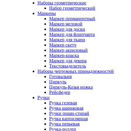
Наборы геометрические
Набор геометрический
Маркеры
Маркер перманентный
Маркер меловой
Маркер для доски
Маркер для флипчарта
Маркер для ткани
Маркер скетч
Маркер акриловый
Маркер-краска
Маркер для декора
Текстовыделитель
Наборы чертежных принадлежностей
Готовальня
Циркуль
Циркуль-Козья ножка
Рейсфедер
Ручки
Ручка гелевая
Ручка шариковая
Ручки пиши-стирай
Ручка каппилярная
Ручка перьевая
Ручка-роллер