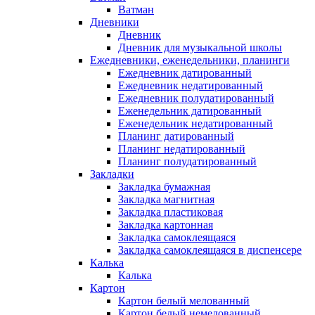
Ватман
Дневники
Дневник
Дневник для музыкальной школы
Ежедневники, еженедельники, планинги
Ежедневник датированный
Ежедневник недатированный
Ежедневник полудатированный
Еженедельник датированный
Еженедельник недатированный
Планинг датированный
Планинг недатированный
Планинг полудатированный
Закладки
Закладка бумажная
Закладка магнитная
Закладка пластиковая
Закладка картонная
Закладка самоклеящаяся
Закладка самоклеящаяся в диспенсере
Калька
Калька
Картон
Картон белый мелованный
Картон белый немелованный