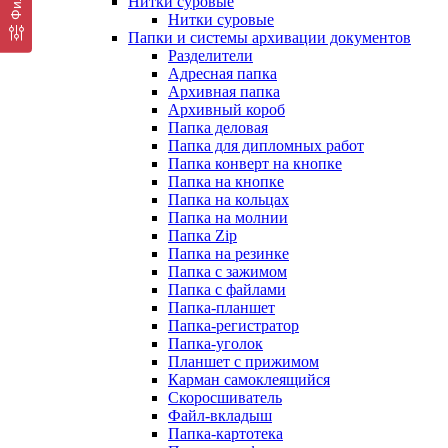
Нитки суровые
Нитки суровые
Папки и системы архивации документов
Разделители
Адресная папка
Архивная папка
Архивный короб
Папка деловая
Папка для дипломных работ
Папка конверт на кнопке
Папка на кнопке
Папка на кольцах
Папка на молнии
Папка Zip
Папка на резинке
Папка с зажимом
Папка с файлами
Папка-планшет
Папка-регистратор
Папка-уголок
Планшет с прижимом
Карман самоклеящийся
Скоросшиватель
Файл-вкладыш
Папка-картотека