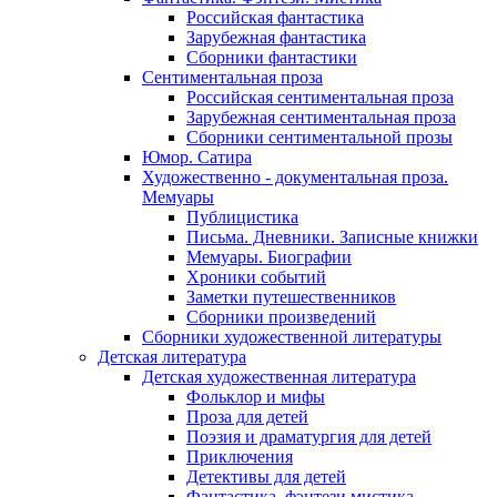
Российская фантастика
Зарубежная фантастика
Сборники фантастики
Сентиментальная проза
Российская сентиментальная проза
Зарубежная сентиментальная проза
Сборники сентиментальной прозы
Юмор. Сатира
Художественно - документальная проза.
Мемуары
Публицистика
Письма. Дневники. Записные книжки
Мемуары. Биографии
Хроники событий
Заметки путешественников
Сборники произведений
Сборники художественной литературы
Детская литература
Детская художественная литература
Фольклор и мифы
Проза для детей
Поэзия и драматургия для детей
Приключения
Детективы для детей
Фантастика, фэнтези мистика