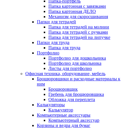
Папка-портфель
Папка картонная с завязками
Папка картонная ДЕЛО
Механизм для скоросшивания
Папки для тетрадей
Папка для тетрадей на молнии
Папка для тетрадей с ручками
Папка для тетрадей на липучке
Папки для труда
Папка для труда
Портфолио
Портфолио для дошкольника
Портфолио для школьника
Листы для портфолио
Офисная техника, оборудование, мебель
Брошюровшики и расходные материалы к
ним
Брошюровщик
Гребень для брощюровшика
Обложка для переплета
Калькуляторы
Калькулятор
Компьютерные аксессуары
Компьютерный аксессуар
Корзины и ведра для бумаг