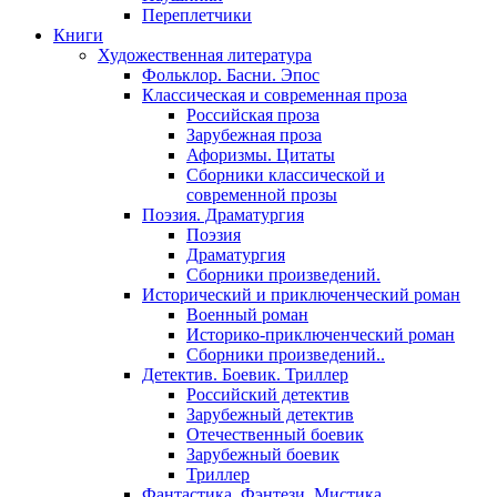
Переплетчики
Книги
Художественная литература
Фольклор. Басни. Эпос
Классическая и современная проза
Российская проза
Зарубежная проза
Афоризмы. Цитаты
Сборники классической и
современной прозы
Поэзия. Драматургия
Поэзия
Драматургия
Сборники произведений.
Исторический и приключенческий роман
Военный роман
Историко-приключенческий роман
Сборники произведений..
Детектив. Боевик. Триллер
Российский детектив
Зарубежный детектив
Отечественный боевик
Зарубежный боевик
Триллер
Фантастика. Фэнтези. Мистика