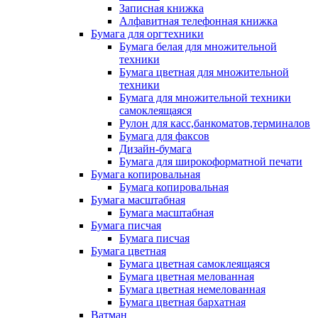
Записная книжка
Алфавитная телефонная книжка
Бумага для оргтехники
Бумага белая для множительной
техники
Бумага цветная для множительной
техники
Бумага для множительной техники
самоклеящаяся
Рулон для касс,банкоматов,терминалов
Бумага для факсов
Дизайн-бумага
Бумага для широкоформатной печати
Бумага копировальная
Бумага копировальная
Бумага масштабная
Бумага масштабная
Бумага писчая
Бумага писчая
Бумага цветная
Бумага цветная самоклеящаяся
Бумага цветная мелованная
Бумага цветная немелованная
Бумага цветная бархатная
Ватман