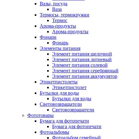
Вазы, посуда
Ваза
Термосы, термокружки
Термос
Арома-продукты
Арома-продукты
Фонари
Фонарь
Элементы питания
Элемент питания щелочной
Элемент питания литиевый
Элемент питания солевой
Элемент питания серебрянный
Элемент питания аккумулятор
Этикетпистолеты
Этикетпистолет
Бутылки для воды
Бутылки для воды
Световозвращатели
Световозвращатели
Фототовары
Бумага для фотопечати
Бумага для фотопечати
Фотоальбомы
Фотоальбом семейный