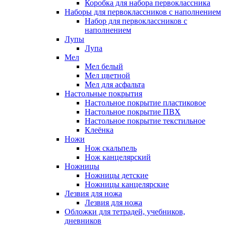
Коробка для набора первоклассника
Наборы для первоклассников с наполнением
Набор для первоклассников с
наполнением
Лупы
Лупа
Мел
Мел белый
Мел цветной
Мел для асфальта
Настольные покрытия
Настольное покрытие пластиковое
Настольное покрытие ПВХ
Настольное покрытие текстильное
Клеёнка
Ножи
Нож скальпель
Нож канцелярский
Ножницы
Ножницы детские
Ножницы канцелярские
Лезвия для ножа
Лезвия для ножа
Обложки для тетрадей, учебников,
дневников