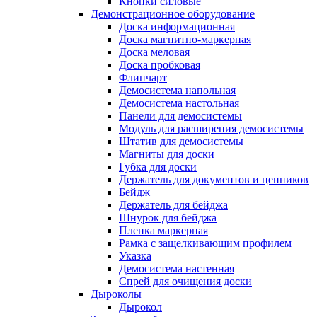
Кнопки силовые
Демонстрационное оборудование
Доска информационная
Доска магнитно-маркерная
Доска меловая
Доска пробковая
Флипчарт
Демосистема напольная
Демосистема настольная
Панели для демосистемы
Модуль для расширения демосистемы
Штатив для демосистемы
Магниты для доски
Губка для доски
Держатель для документов и ценников
Бейдж
Держатель для бейджа
Шнурок для бейджа
Пленка маркерная
Рамка с защелкивающим профилем
Указка
Демосистема настенная
Спрей для очищения доски
Дыроколы
Дырокол