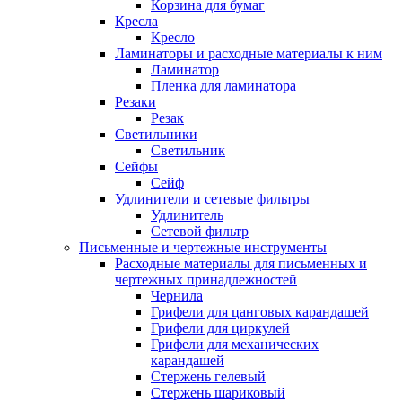
Корзина для бумаг
Кресла
Кресло
Ламинаторы и расходные материалы к ним
Ламинатор
Пленка для ламинатора
Резаки
Резак
Светильники
Светильник
Сейфы
Сейф
Удлинители и сетевые фильтры
Удлинитель
Сетевой фильтр
Письменные и чертежные инструменты
Расходные материалы для письменных и
чертежных принадлежностей
Чернила
Грифели для цанговых карандашей
Грифели для циркулей
Грифели для механических
карандашей
Стержень гелевый
Стержень шариковый