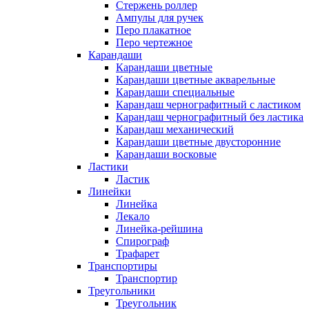
Стержень роллер
Ампулы для ручек
Перо плакатное
Перо чертежное
Карандаши
Карандаши цветные
Карандаши цветные акварельные
Карандаши специальные
Карандаш чернографитный с ластиком
Карандаш чернографитный без ластика
Карандаш механический
Карандаши цветные двусторонние
Карандаши восковые
Ластики
Ластик
Линейки
Линейка
Лекало
Линейка-рейшина
Спирограф
Трафарет
Транспортиры
Транспортир
Треугольники
Треугольник