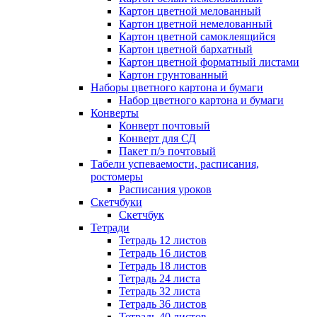
Картон цветной мелованный
Картон цветной немелованный
Картон цветной самоклеящийся
Картон цветной бархатный
Картон цветной форматный листами
Картон грунтованный
Наборы цветного картона и бумаги
Набор цветного картона и бумаги
Конверты
Конверт почтовый
Конверт для СД
Пакет п/э почтовый
Табели успеваемости, расписания,
ростомеры
Расписания уроков
Скетчбуки
Скетчбук
Тетради
Тетрадь 12 листов
Тетрадь 16 листов
Тетрадь 18 листов
Тетрадь 24 листа
Тетрадь 32 листа
Тетрадь 36 листов
Тетрадь 40 листов