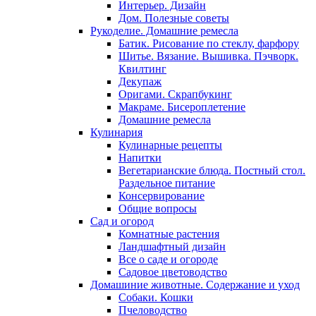
Интерьер. Дизайн
Дом. Полезные советы
Рукоделие. Домашние ремесла
Батик. Рисование по стеклу, фарфору
Шитье. Вязание. Вышивка. Пэчворк.
Квилтинг
Декупаж
Оригами. Скрапбукинг
Макраме. Бисероплетение
Домашние ремесла
Кулинария
Кулинарные рецепты
Напитки
Вегетарианские блюда. Постный стол.
Раздельное питание
Консервирование
Общие вопросы
Сад и огород
Комнатные растения
Ландшафтный дизайн
Все о саде и огороде
Садовое цветоводство
Домашиние животные. Содержание и уход
Собаки. Кошки
Пчеловодство