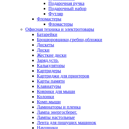
Подарочная ручка
Подарочный набор
Футляр
Фломастеры
Фломастеры
Офисная техника и электротовары
Батарейки
Брошюровщики,гребни,обложки
Дискеты
Диски
Жесткие диски
Заряд.устр.
Калькуляторы
Картридеры
Картриджи для принтеров
Карты памяти
Клавиатуры
Коврики для мыши
Колонки
Комп.мыши
Ламинаторы и пленка
Лампа энергосберег.
Лампы настольные
Лента для пишущих машинок
Наушники