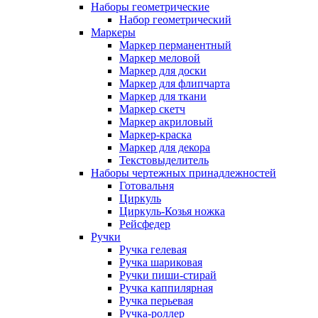
Наборы геометрические
Набор геометрический
Маркеры
Маркер перманентный
Маркер меловой
Маркер для доски
Маркер для флипчарта
Маркер для ткани
Маркер скетч
Маркер акриловый
Маркер-краска
Маркер для декора
Текстовыделитель
Наборы чертежных принадлежностей
Готовальня
Циркуль
Циркуль-Козья ножка
Рейсфедер
Ручки
Ручка гелевая
Ручка шариковая
Ручки пиши-стирай
Ручка каппилярная
Ручка перьевая
Ручка-роллер