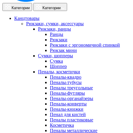
Категории
Категории
Канцтовары
Рюкзаки, сумки, аксессуары
Рюкзаки, ранцы
Ранцы
Рюкзаки
Рюкзаки с эргономичной спинкой
Рюкзак мини
Сумки, шопперы
Сумка
Шоппер
Пеналы, косметички
Пеналы-квадро
Пеналы-тубусы
Пеналы треугольные
Пеналы-футляры
Пеналы-органайзеры
Пеналы-конверты
Пеналы-книжки
Пенал для кистей
Пеналы пластиковые
Косметичка
Пеналы металлические