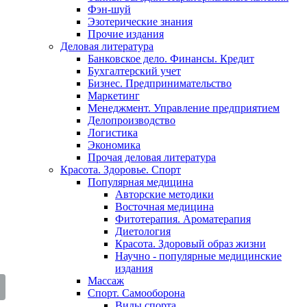
Фэн-шуй
Эзотерические знания
Прочие издания
Деловая литература
Банковское дело. Финансы. Кредит
Бухгалтерский учет
Бизнес. Предпринимательство
Маркетинг
Менеджмент. Управление предприятием
Делопроизводство
Логистика
Экономика
Прочая деловая литература
Красота. Здоровье. Спорт
Популярная медицина
Авторские методики
Восточная медицина
Фитотерапия. Ароматерапия
Диетология
Красота. Здоровый образ жизни
Научно - популярные медицинские
издания
Массаж
Спорт. Самооборона
Виды спорта