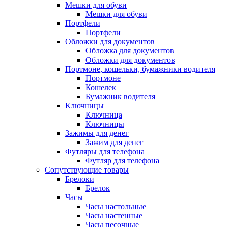
Мешки для обуви
Мешки для обуви
Портфели
Портфели
Обложки для документов
Обложка для документов
Обложки для документов
Портмоне, кошельки, бумажники водителя
Портмоне
Кошелек
Бумажник водителя
Ключницы
Ключница
Ключницы
Зажимы для денег
Зажим для денег
Футляры для телефона
Футляр для телефона
Сопутствующие товары
Брелоки
Брелок
Часы
Часы настольные
Часы настенные
Часы песочные