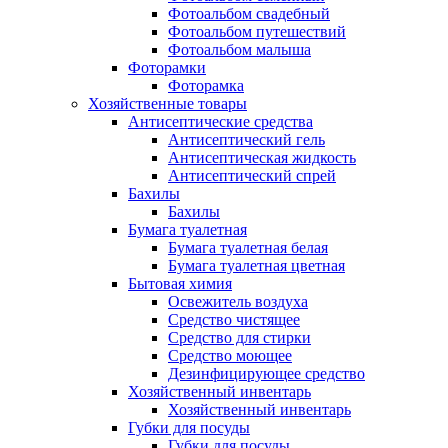
Фотоальбом свадебный
Фотоальбом путешествий
Фотоальбом малыша
Фоторамки
Фоторамка
Хозяйственные товары
Антисептические средства
Антисептический гель
Антисептическая жидкость
Антисептический спрей
Бахилы
Бахилы
Бумага туалетная
Бумага туалетная белая
Бумага туалетная цветная
Бытовая химия
Освежитель воздуха
Средство чистящее
Средство для стирки
Средство моющее
Дезинфицирующее средство
Хозяйственный инвентарь
Хозяйственный инвентарь
Губки для посуды
Губки для посуды