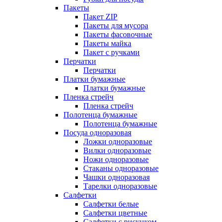
Пакеты
Пакет ZIP
Пакеты для мусора
Пакеты фасовочные
Пакеты майка
Пакет с ручками
Перчатки
Перчатки
Платки бумажные
Платки бумажные
Пленка стрейч
Пленка стрейч
Полотенца бумажные
Полотенца бумажные
Посуда одноразовая
Ложки одноразовые
Вилки одноразовые
Ножи одноразовые
Стаканы одноразовые
Чашки одноразовая
Тарелки одноразовые
Салфетки
Салфетки белые
Салфетки цветные
Салфетки с рисунком