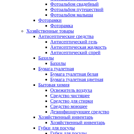
Фотоальбом свадебный
Фотоальбом путешествий
Фотоальбом малыша
Фоторамки
Фоторамка
Хозяйственные товары
Антисептические средства
Антисептический гель
Антисептическая жидкость
Антисептический спрей
Бахилы
Бахилы
Бумага туалетная
Бумага туалетная белая
Бумага туалетная цветная
Бытовая химия
Освежитель воздуха
Средство чистящее
Средство для стирки
Средство моющее
Дезинфицирующее средство
Хозяйственный инвентарь
Хозяйственный инвентарь
Губки для посуды
Губки для посуды