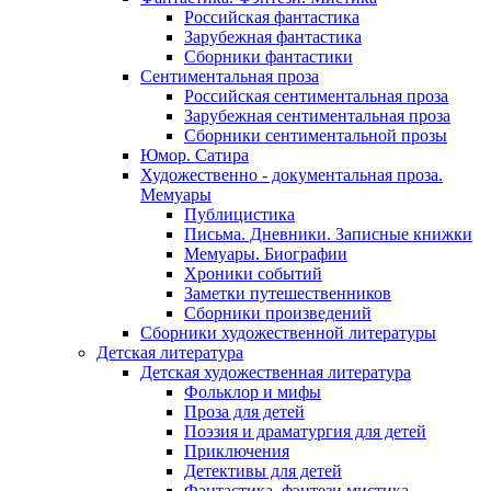
Российская фантастика
Зарубежная фантастика
Сборники фантастики
Сентиментальная проза
Российская сентиментальная проза
Зарубежная сентиментальная проза
Сборники сентиментальной прозы
Юмор. Сатира
Художественно - документальная проза.
Мемуары
Публицистика
Письма. Дневники. Записные книжки
Мемуары. Биографии
Хроники событий
Заметки путешественников
Сборники произведений
Сборники художественной литературы
Детская литература
Детская художественная литература
Фольклор и мифы
Проза для детей
Поэзия и драматургия для детей
Приключения
Детективы для детей
Фантастика, фэнтези мистика