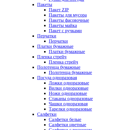
Пакеты
Пакет ZIP
Пакеты для мусора
Пакеты фасовочные
Пакеты майка
Пакет с ручками
Перчатки
Перчатки
Платки бумажные
Платки бумажные
Пленка стрейч
Пленка стрейч
Полотенца бумажные
Полотенца бумажные
Посуда одноразовая
Ложки одноразовые
Вилки одноразовые
Ножи одноразовые
Стаканы одноразовые
Чашки одноразовая
Тарелки одноразовые
Салфетки
Салфетки белые
Салфетки цветные
Салфетки с рисунком