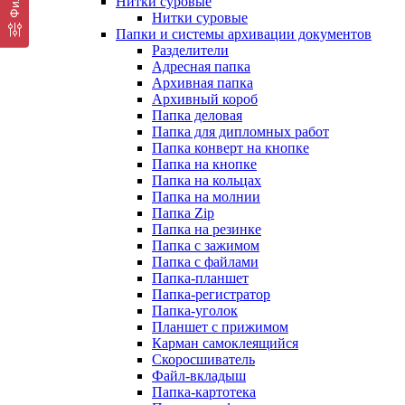
Нитки суровые
Нитки суровые
Папки и системы архивации документов
Разделители
Адресная папка
Архивная папка
Архивный короб
Папка деловая
Папка для дипломных работ
Папка конверт на кнопке
Папка на кнопке
Папка на кольцах
Папка на молнии
Папка Zip
Папка на резинке
Папка с зажимом
Папка с файлами
Папка-планшет
Папка-регистратор
Папка-уголок
Планшет с прижимом
Карман самоклеящийся
Скоросшиватель
Файл-вкладыш
Папка-картотека