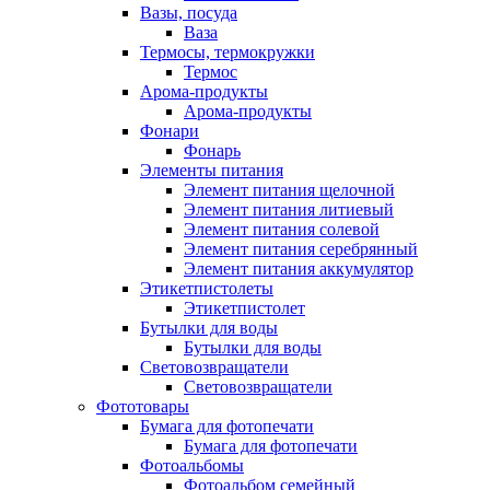
Вазы, посуда
Ваза
Термосы, термокружки
Термос
Арома-продукты
Арома-продукты
Фонари
Фонарь
Элементы питания
Элемент питания щелочной
Элемент питания литиевый
Элемент питания солевой
Элемент питания серебрянный
Элемент питания аккумулятор
Этикетпистолеты
Этикетпистолет
Бутылки для воды
Бутылки для воды
Световозвращатели
Световозвращатели
Фототовары
Бумага для фотопечати
Бумага для фотопечати
Фотоальбомы
Фотоальбом семейный