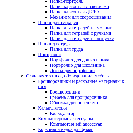
Папка-портфель
Папка картонная с завязками
Папка картонная ДЕЛО
Механизм для скоросшивания
Папки для тетрадей
Папка для тетрадей на молнии
Папка для тетрадей с ручками
Папка для тетрадей на липучке
Папки для труда
Папка для труда
Портфолио
Портфолио для дошкольника
Портфолио для школьника
Листы для портфолио
Офисная техника, оборудование, мебель
Брошюровшики и расходные материалы к
ним
Брошюровщик
Гребень для брощюровшика
Обложка для переплета
Калькуляторы
Калькулятор
Компьютерные аксессуары
Компьютерный аксессуар
Корзины и ведра для бумаг