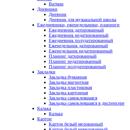
Ватман
Дневники
Дневник
Дневник для музыкальной школы
Ежедневники, еженедельники, планинги
Ежедневник датированный
Ежедневник недатированный
Ежедневник полудатированный
Еженедельник датированный
Еженедельник недатированный
Планинг датированный
Планинг недатированный
Планинг полудатированный
Закладки
Закладка бумажная
Закладка магнитная
Закладка пластиковая
Закладка картонная
Закладка самоклеящаяся
Закладка самоклеящаяся в диспенсере
Калька
Калька
Картон
Картон белый мелованный
Картон белый немелованный