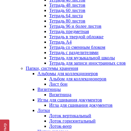
Тетрадь 48 листов
Тетрадь 60 листов
Тетрадь 64 листа
Тетрадь 80 листов
Тетрадь 96 и более листов
Тетрадь предметная
Тетрадь в твердой обложке
Тетрадь А4
Тетрадь со сменным блоком
Тетрадь с разделителями
Тетрадь для музыкальной школы
Тетрадь для записи иностранных слов
Папки, системы хранения
Альбомы для коллекционеров
Альбом для коллекционеров
Лист бон
Визитницы
Визитница
Иглы для сшивания документов
Игла для сшивания документов
Лотки
Лоток вертикальный
Лоток горизонтальный
Фильтр
Лоток-веер