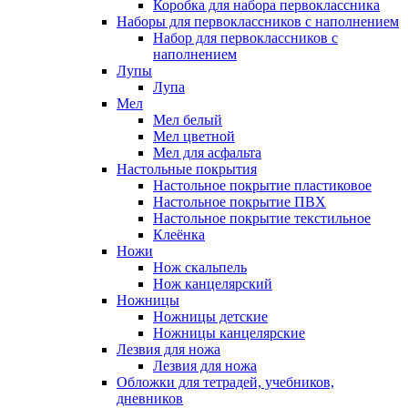
Коробка для набора первоклассника
Наборы для первоклассников с наполнением
Набор для первоклассников с
наполнением
Лупы
Лупа
Мел
Мел белый
Мел цветной
Мел для асфальта
Настольные покрытия
Настольное покрытие пластиковое
Настольное покрытие ПВХ
Настольное покрытие текстильное
Клеёнка
Ножи
Нож скальпель
Нож канцелярский
Ножницы
Ножницы детские
Ножницы канцелярские
Лезвия для ножа
Лезвия для ножа
Обложки для тетрадей, учебников,
дневников