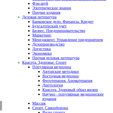
Фэн-шуй
Эзотерические знания
Прочие издания
Деловая литература
Банковское дело. Финансы. Кредит
Бухгалтерский учет
Бизнес. Предпринимательство
Маркетинг
Менеджмент. Управление предприятием
Делопроизводство
Логистика
Экономика
Прочая деловая литература
Красота. Здоровье. Спорт
Популярная медицина
Авторские методики
Восточная медицина
Фитотерапия. Ароматерапия
Диетология
Красота. Здоровый образ жизни
Научно - популярные медицинские
издания
Массаж
Спорт. Самооборона
Виды спорта