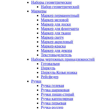
Наборы геометрические
Набор геометрический
Маркеры
Маркер перманентный
Маркер меловой
Маркер для доски
Маркер для флипчарта
Маркер для ткани
Маркер скетч
Маркер акриловый
Маркер-краска
Маркер для декора
Текстовыделитель
Наборы чертежных принадлежностей
Готовальня
Циркуль
Циркуль-Козья ножка
Рейсфедер
Ручки
Ручка гелевая
Ручка шариковая
Ручки пиши-стирай
Ручка каппилярная
Ручка перьевая
Ручка-роллер