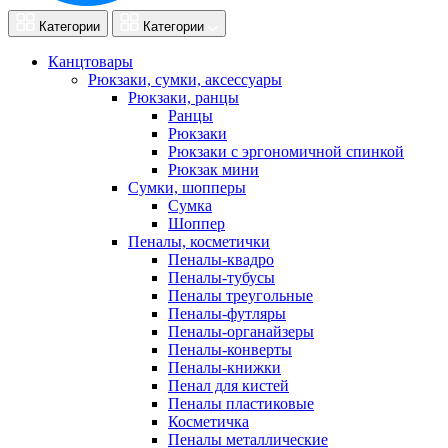
Категории
Категории
Канцтовары
Рюкзаки, сумки, аксессуары
Рюкзаки, ранцы
Ранцы
Рюкзаки
Рюкзаки с эргономичной спинкой
Рюкзак мини
Сумки, шопперы
Сумка
Шоппер
Пеналы, косметички
Пеналы-квадро
Пеналы-тубусы
Пеналы треугольные
Пеналы-футляры
Пеналы-органайзеры
Пеналы-конверты
Пеналы-книжки
Пенал для кистей
Пеналы пластиковые
Косметичка
Пеналы металлические