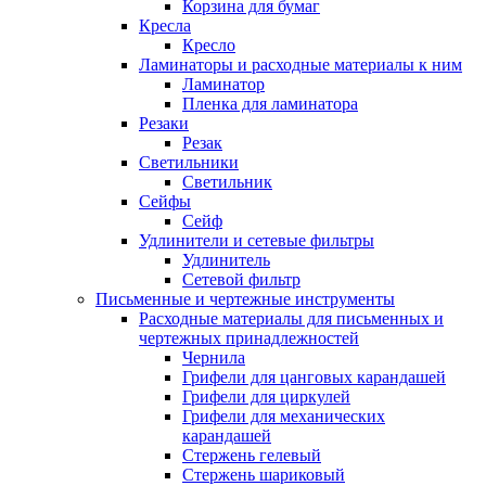
Корзина для бумаг
Кресла
Кресло
Ламинаторы и расходные материалы к ним
Ламинатор
Пленка для ламинатора
Резаки
Резак
Светильники
Светильник
Сейфы
Сейф
Удлинители и сетевые фильтры
Удлинитель
Сетевой фильтр
Письменные и чертежные инструменты
Расходные материалы для письменных и
чертежных принадлежностей
Чернила
Грифели для цанговых карандашей
Грифели для циркулей
Грифели для механических
карандашей
Стержень гелевый
Стержень шариковый