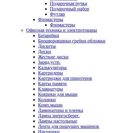
Подарочная ручка
Подарочный набор
Футляр
Фломастеры
Фломастеры
Офисная техника и электротовары
Батарейки
Брошюровщики,гребни,обложки
Дискеты
Диски
Жесткие диски
Заряд.устр.
Калькуляторы
Картридеры
Картриджи для принтеров
Карты памяти
Клавиатуры
Коврики для мыши
Колонки
Комп.мыши
Ламинаторы и пленка
Лампа энергосберег.
Лампы настольные
Лента для пишущих машинок
Наушники