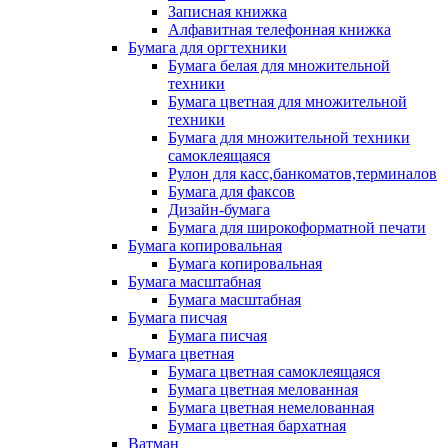
Записная книжка
Алфавитная телефонная книжка
Бумага для оргтехники
Бумага белая для множительной
техники
Бумага цветная для множительной
техники
Бумага для множительной техники
самоклеящаяся
Рулон для касс,банкоматов,терминалов
Бумага для факсов
Дизайн-бумага
Бумага для широкоформатной печати
Бумага копировальная
Бумага копировальная
Бумага масштабная
Бумага масштабная
Бумага писчая
Бумага писчая
Бумага цветная
Бумага цветная самоклеящаяся
Бумага цветная мелованная
Бумага цветная немелованная
Бумага цветная бархатная
Ватман