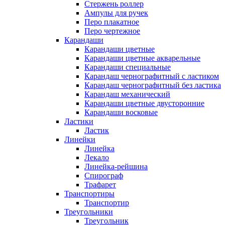
Стержень роллер
Ампулы для ручек
Перо плакатное
Перо чертежное
Карандаши
Карандаши цветные
Карандаши цветные акварельные
Карандаши специальные
Карандаш чернографитный с ластиком
Карандаш чернографитный без ластика
Карандаш механический
Карандаши цветные двусторонние
Карандаши восковые
Ластики
Ластик
Линейки
Линейка
Лекало
Линейка-рейшина
Спирограф
Трафарет
Транспортиры
Транспортир
Треугольники
Треугольник