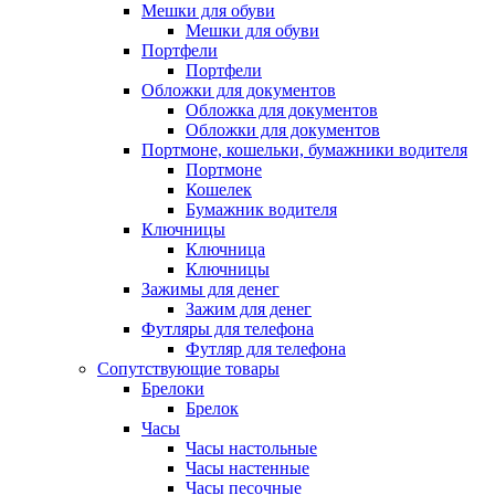
Мешки для обуви
Мешки для обуви
Портфели
Портфели
Обложки для документов
Обложка для документов
Обложки для документов
Портмоне, кошельки, бумажники водителя
Портмоне
Кошелек
Бумажник водителя
Ключницы
Ключница
Ключницы
Зажимы для денег
Зажим для денег
Футляры для телефона
Футляр для телефона
Сопутствующие товары
Брелоки
Брелок
Часы
Часы настольные
Часы настенные
Часы песочные