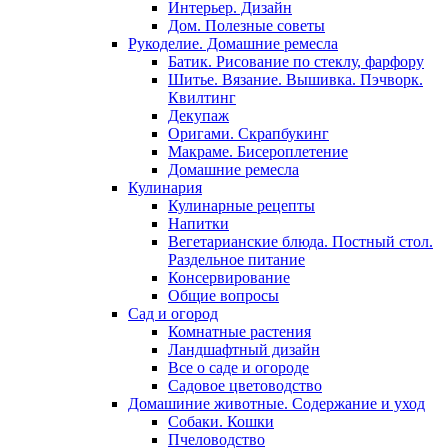
Интерьер. Дизайн
Дом. Полезные советы
Рукоделие. Домашние ремесла
Батик. Рисование по стеклу, фарфору
Шитье. Вязание. Вышивка. Пэчворк.
Квилтинг
Декупаж
Оригами. Скрапбукинг
Макраме. Бисероплетение
Домашние ремесла
Кулинария
Кулинарные рецепты
Напитки
Вегетарианские блюда. Постный стол.
Раздельное питание
Консервирование
Общие вопросы
Сад и огород
Комнатные растения
Ландшафтный дизайн
Все о саде и огороде
Садовое цветоводство
Домашиние животные. Содержание и уход
Собаки. Кошки
Пчеловодство