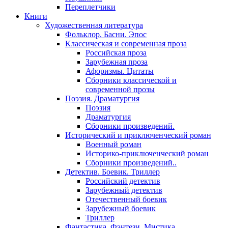
Переплетчики
Книги
Художественная литература
Фольклор. Басни. Эпос
Классическая и современная проза
Российская проза
Зарубежная проза
Афоризмы. Цитаты
Сборники классической и
современной прозы
Поэзия. Драматургия
Поэзия
Драматургия
Сборники произведений.
Исторический и приключенческий роман
Военный роман
Историко-приключенческий роман
Сборники произведений..
Детектив. Боевик. Триллер
Российский детектив
Зарубежный детектив
Отечественный боевик
Зарубежный боевик
Триллер
Фантастика. Фэнтези. Мистика