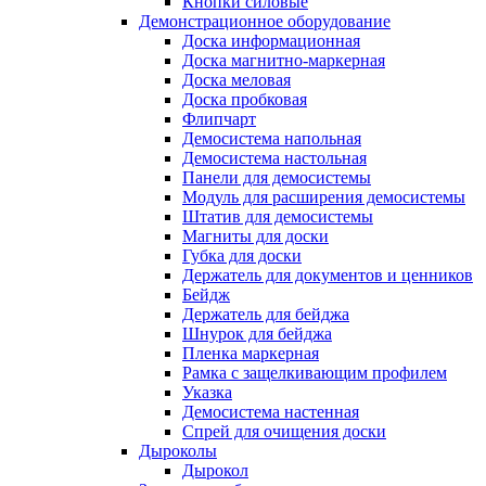
Кнопки силовые
Демонстрационное оборудование
Доска информационная
Доска магнитно-маркерная
Доска меловая
Доска пробковая
Флипчарт
Демосистема напольная
Демосистема настольная
Панели для демосистемы
Модуль для расширения демосистемы
Штатив для демосистемы
Магниты для доски
Губка для доски
Держатель для документов и ценников
Бейдж
Держатель для бейджа
Шнурок для бейджа
Пленка маркерная
Рамка с защелкивающим профилем
Указка
Демосистема настенная
Спрей для очищения доски
Дыроколы
Дырокол