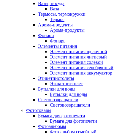
Вазы, посуда
Ваза
Термосы, термокружки
Термос
Арома-продукты
Арома-продукты
Фонари
Фонарь
Элементы питания
Элемент питания щелочной
Элемент питания литиевый
Элемент питания солевой
Элемент питания серебрянный
Элемент питания аккумулятор
Этикетпистолеты
Этикетпистолет
Бутылки для воды
Бутылки для воды
Световозвращатели
Световозвращатели
Фототовары
Бумага для фотопечати
Бумага для фотопечати
Фотоальбомы
Фотоальбом семейный