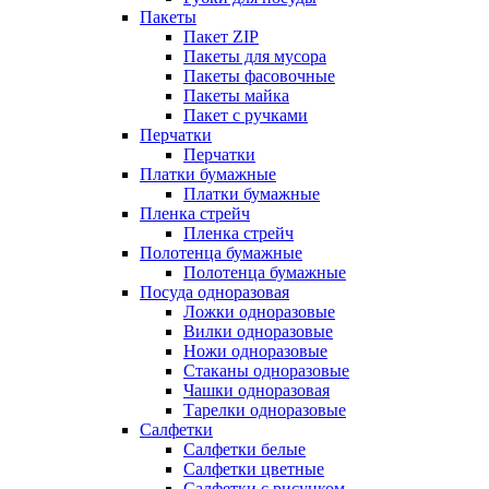
Пакеты
Пакет ZIP
Пакеты для мусора
Пакеты фасовочные
Пакеты майка
Пакет с ручками
Перчатки
Перчатки
Платки бумажные
Платки бумажные
Пленка стрейч
Пленка стрейч
Полотенца бумажные
Полотенца бумажные
Посуда одноразовая
Ложки одноразовые
Вилки одноразовые
Ножи одноразовые
Стаканы одноразовые
Чашки одноразовая
Тарелки одноразовые
Салфетки
Салфетки белые
Салфетки цветные
Салфетки с рисунком