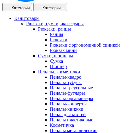
Категории
Категории
Канцтовары
Рюкзаки, сумки, аксессуары
Рюкзаки, ранцы
Ранцы
Рюкзаки
Рюкзаки с эргономичной спинкой
Рюкзак мини
Сумки, шопперы
Сумка
Шоппер
Пеналы, косметички
Пеналы-квадро
Пеналы-тубусы
Пеналы треугольные
Пеналы-футляры
Пеналы-органайзеры
Пеналы-конверты
Пеналы-книжки
Пенал для кистей
Пеналы пластиковые
Косметичка
Пеналы металлические