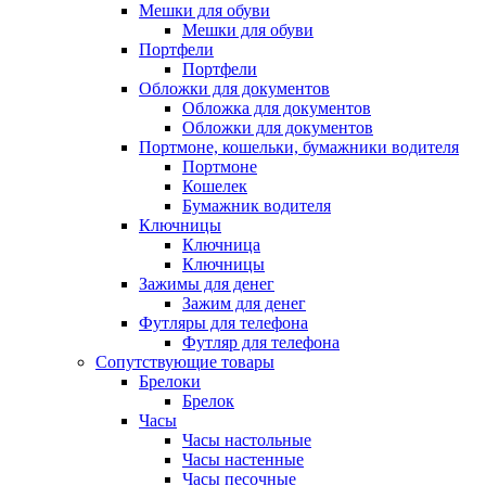
Мешки для обуви
Мешки для обуви
Портфели
Портфели
Обложки для документов
Обложка для документов
Обложки для документов
Портмоне, кошельки, бумажники водителя
Портмоне
Кошелек
Бумажник водителя
Ключницы
Ключница
Ключницы
Зажимы для денег
Зажим для денег
Футляры для телефона
Футляр для телефона
Сопутствующие товары
Брелоки
Брелок
Часы
Часы настольные
Часы настенные
Часы песочные