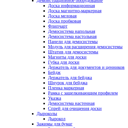
Демонстрационное оборудование
Доска информационная
Доска магнитно-маркерная
Доска меловая
Доска пробковая
Флипчарт
Демосистема напольная
Демосистема настольная
Панели для демосистемы
Модуль для расширения демосистемы
Штатив для демосистемы
Магниты для доски
Губка для доски
Держатель для документов и ценников
Бейдж
Держатель для бейджа
Шнурок для бейджа
Пленка маркерная
Рамка с защелкивающим профилем
Указка
Демосистема настенная
Спрей для очищения доски
Дыроколы
Дырокол
Зажимы для бумаг