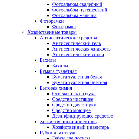
Фотоальбом свадебный
Фотоальбом путешествий
Фотоальбом малыша
Фоторамки
Фоторамка
Хозяйственные товары
Антисептические средства
Антисептический гель
Антисептическая жидкость
Антисептический спрей
Бахилы
Бахилы
Бумага туалетная
Бумага туалетная белая
Бумага туалетная цветная
Бытовая химия
Освежитель воздуха
Средство чистящее
Средство для стирки
Средство моющее
Дезинфицирующее средство
Хозяйственный инвентарь
Хозяйственный инвентарь
Губки для посуды
Губки для посуды