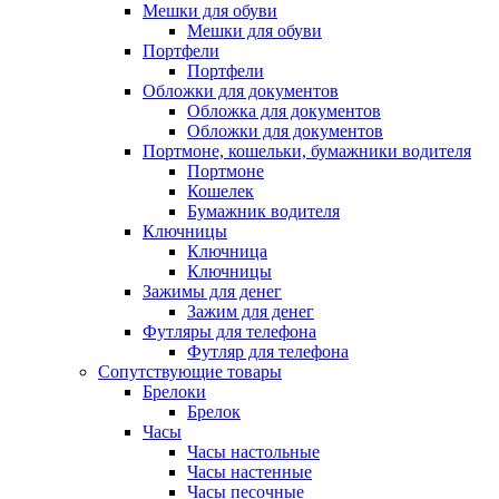
Мешки для обуви
Мешки для обуви
Портфели
Портфели
Обложки для документов
Обложка для документов
Обложки для документов
Портмоне, кошельки, бумажники водителя
Портмоне
Кошелек
Бумажник водителя
Ключницы
Ключница
Ключницы
Зажимы для денег
Зажим для денег
Футляры для телефона
Футляр для телефона
Сопутствующие товары
Брелоки
Брелок
Часы
Часы настольные
Часы настенные
Часы песочные