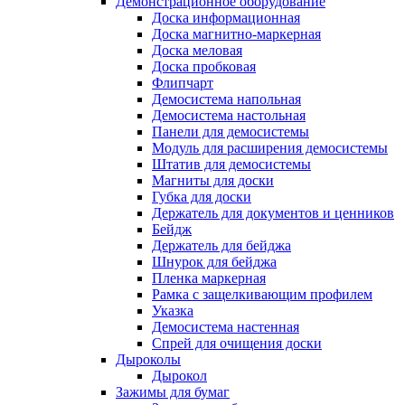
Демонстрационное оборудование
Доска информационная
Доска магнитно-маркерная
Доска меловая
Доска пробковая
Флипчарт
Демосистема напольная
Демосистема настольная
Панели для демосистемы
Модуль для расширения демосистемы
Штатив для демосистемы
Магниты для доски
Губка для доски
Держатель для документов и ценников
Бейдж
Держатель для бейджа
Шнурок для бейджа
Пленка маркерная
Рамка с защелкивающим профилем
Указка
Демосистема настенная
Спрей для очищения доски
Дыроколы
Дырокол
Зажимы для бумаг