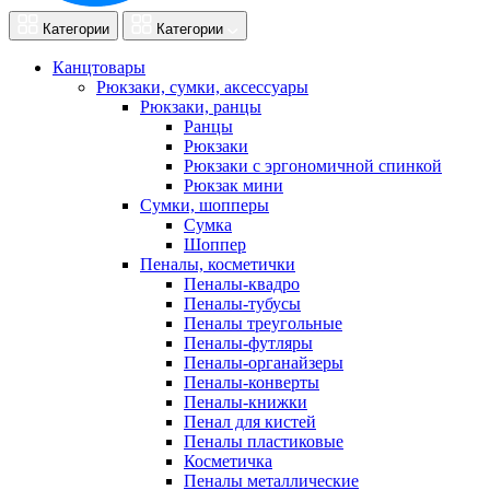
Категории
Категории
Канцтовары
Рюкзаки, сумки, аксессуары
Рюкзаки, ранцы
Ранцы
Рюкзаки
Рюкзаки с эргономичной спинкой
Рюкзак мини
Сумки, шопперы
Сумка
Шоппер
Пеналы, косметички
Пеналы-квадро
Пеналы-тубусы
Пеналы треугольные
Пеналы-футляры
Пеналы-органайзеры
Пеналы-конверты
Пеналы-книжки
Пенал для кистей
Пеналы пластиковые
Косметичка
Пеналы металлические