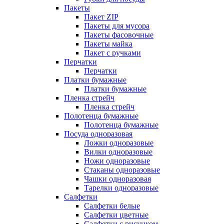
Пакеты
Пакет ZIP
Пакеты для мусора
Пакеты фасовочные
Пакеты майка
Пакет с ручками
Перчатки
Перчатки
Платки бумажные
Платки бумажные
Пленка стрейч
Пленка стрейч
Полотенца бумажные
Полотенца бумажные
Посуда одноразовая
Ложки одноразовые
Вилки одноразовые
Ножи одноразовые
Стаканы одноразовые
Чашки одноразовая
Тарелки одноразовые
Салфетки
Салфетки белые
Салфетки цветные
Салфетки с рисунком