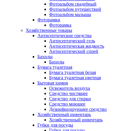
Фотоальбом свадебный
Фотоальбом путешествий
Фотоальбом малыша
Фоторамки
Фоторамка
Хозяйственные товары
Антисептические средства
Антисептический гель
Антисептическая жидкость
Антисептический спрей
Бахилы
Бахилы
Бумага туалетная
Бумага туалетная белая
Бумага туалетная цветная
Бытовая химия
Освежитель воздуха
Средство чистящее
Средство для стирки
Средство моющее
Дезинфицирующее средство
Хозяйственный инвентарь
Хозяйственный инвентарь
Губки для посуды
Губки для посуды