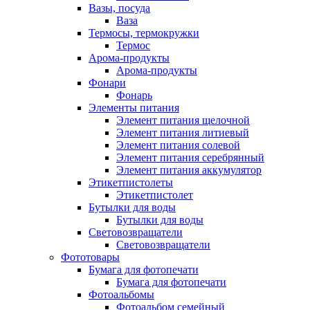
Вазы, посуда
Ваза
Термосы, термокружки
Термос
Арома-продукты
Арома-продукты
Фонари
Фонарь
Элементы питания
Элемент питания щелочной
Элемент питания литиевый
Элемент питания солевой
Элемент питания серебрянный
Элемент питания аккумулятор
Этикетпистолеты
Этикетпистолет
Бутылки для воды
Бутылки для воды
Световозвращатели
Световозвращатели
Фототовары
Бумага для фотопечати
Бумага для фотопечати
Фотоальбомы
Фотоальбом семейный