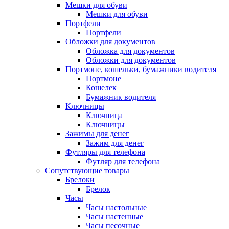
Мешки для обуви
Мешки для обуви
Портфели
Портфели
Обложки для документов
Обложка для документов
Обложки для документов
Портмоне, кошельки, бумажники водителя
Портмоне
Кошелек
Бумажник водителя
Ключницы
Ключница
Ключницы
Зажимы для денег
Зажим для денег
Футляры для телефона
Футляр для телефона
Сопутствующие товары
Брелоки
Брелок
Часы
Часы настольные
Часы настенные
Часы песочные