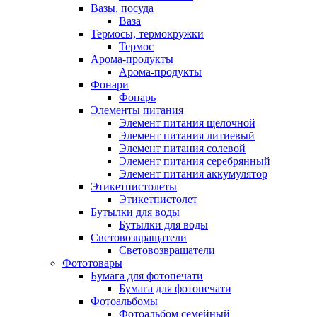
Вазы, посуда
Ваза
Термосы, термокружки
Термос
Арома-продукты
Арома-продукты
Фонари
Фонарь
Элементы питания
Элемент питания щелочной
Элемент питания литиевый
Элемент питания солевой
Элемент питания серебрянный
Элемент питания аккумулятор
Этикетпистолеты
Этикетпистолет
Бутылки для воды
Бутылки для воды
Световозвращатели
Световозвращатели
Фототовары
Бумага для фотопечати
Бумага для фотопечати
Фотоальбомы
Фотоальбом семейный