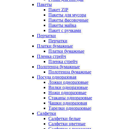
Пакеты
Пакет ZIP
Пакеты для мусора
Пакеты фасовочные
Пакеты майка
Пакет с ручками
Перчатки
Перчатки
Платки бумажные
Платки бумажные
Пленка стрейч
Пленка стрейч
Полотенца бумажные
Полотенца бумажные
Посуда одноразовая
Ложки одноразовые
Вилки одноразовые
Ножи одноразовые
Стаканы одноразовые
Чашки одноразовая
Тарелки одноразовые
Салфетки
Салфетки белые
Салфетки цветные
Салфетки с рисунком