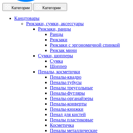
Категории
Категории
Канцтовары
Рюкзаки, сумки, аксессуары
Рюкзаки, ранцы
Ранцы
Рюкзаки
Рюкзаки с эргономичной спинкой
Рюкзак мини
Сумки, шопперы
Сумка
Шоппер
Пеналы, косметички
Пеналы-квадро
Пеналы-тубусы
Пеналы треугольные
Пеналы-футляры
Пеналы-органайзеры
Пеналы-конверты
Пеналы-книжки
Пенал для кистей
Пеналы пластиковые
Косметичка
Пеналы металлические