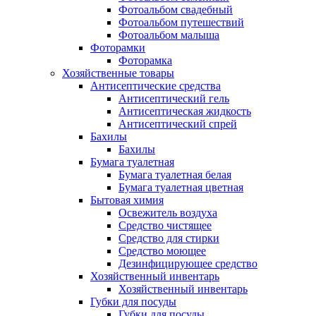
Фотоальбом свадебный
Фотоальбом путешествий
Фотоальбом малыша
Фоторамки
Фоторамка
Хозяйственные товары
Антисептические средства
Антисептический гель
Антисептическая жидкость
Антисептический спрей
Бахилы
Бахилы
Бумага туалетная
Бумага туалетная белая
Бумага туалетная цветная
Бытовая химия
Освежитель воздуха
Средство чистящее
Средство для стирки
Средство моющее
Дезинфицирующее средство
Хозяйственный инвентарь
Хозяйственный инвентарь
Губки для посуды
Губки для посуды