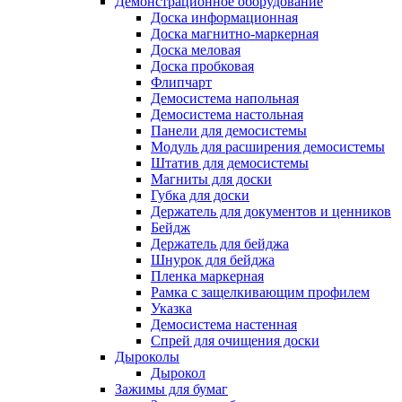
Демонстрационное оборудование
Доска информационная
Доска магнитно-маркерная
Доска меловая
Доска пробковая
Флипчарт
Демосистема напольная
Демосистема настольная
Панели для демосистемы
Модуль для расширения демосистемы
Штатив для демосистемы
Магниты для доски
Губка для доски
Держатель для документов и ценников
Бейдж
Держатель для бейджа
Шнурок для бейджа
Пленка маркерная
Рамка с защелкивающим профилем
Указка
Демосистема настенная
Спрей для очищения доски
Дыроколы
Дырокол
Зажимы для бумаг