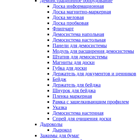
Демонстрационное оборудование
Доска информационная
Доска магнитно-маркерная
Доска меловая
Доска пробковая
Флипчарт
Демосистема напольная
Демосистема настольная
Панели для демосистемы
Модуль для расширения демосистемы
Штатив для демосистемы
Магниты для доски
Губка для доски
Держатель для документов и ценников
Бейдж
Держатель для бейджа
Шнурок для бейджа
Пленка маркерная
Рамка с защелкивающим профилем
Указка
Демосистема настенная
Спрей для очищения доски
Дыроколы
Дырокол
Зажимы для бумаг