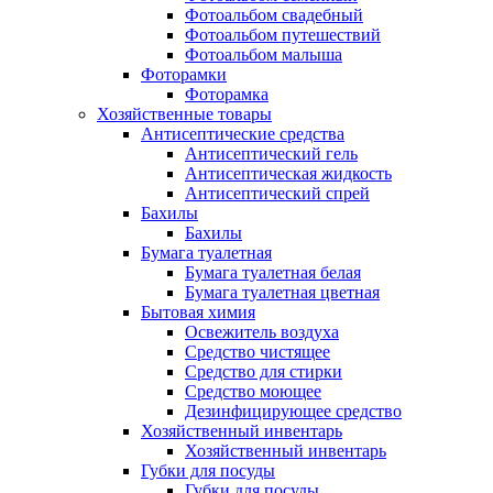
Фотоальбом свадебный
Фотоальбом путешествий
Фотоальбом малыша
Фоторамки
Фоторамка
Хозяйственные товары
Антисептические средства
Антисептический гель
Антисептическая жидкость
Антисептический спрей
Бахилы
Бахилы
Бумага туалетная
Бумага туалетная белая
Бумага туалетная цветная
Бытовая химия
Освежитель воздуха
Средство чистящее
Средство для стирки
Средство моющее
Дезинфицирующее средство
Хозяйственный инвентарь
Хозяйственный инвентарь
Губки для посуды
Губки для посуды