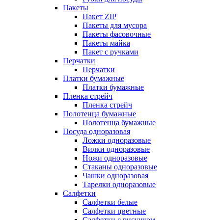
Пакеты
Пакет ZIP
Пакеты для мусора
Пакеты фасовочные
Пакеты майка
Пакет с ручками
Перчатки
Перчатки
Платки бумажные
Платки бумажные
Пленка стрейч
Пленка стрейч
Полотенца бумажные
Полотенца бумажные
Посуда одноразовая
Ложки одноразовые
Вилки одноразовые
Ножи одноразовые
Стаканы одноразовые
Чашки одноразовая
Тарелки одноразовые
Салфетки
Салфетки белые
Салфетки цветные
Салфетки с рисунком