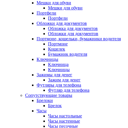
Мешки для обуви
Мешки для обуви
Портфели
Портфели
Обложки для документов
Обложка для документов
Обложки для документов
Портмоне, кошельки, бумажники водителя
Портмоне
Кошелек
Бумажник водителя
Ключницы
Ключница
Ключницы
Зажимы для денег
Зажим для денег
Футляры для телефона
Футляр для телефона
Сопутствующие товары
Брелоки
Брелок
Часы
Часы настольные
Часы настенные
Часы песочные