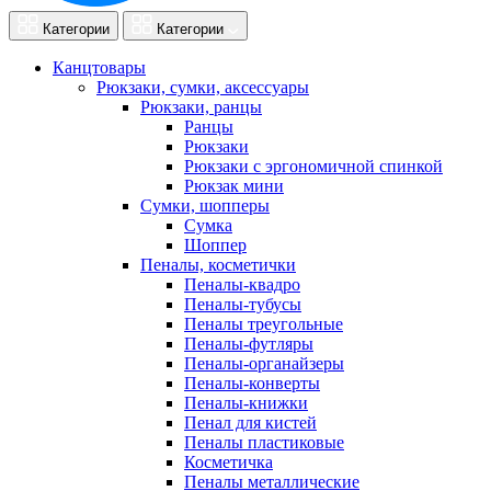
Категории
Категории
Канцтовары
Рюкзаки, сумки, аксессуары
Рюкзаки, ранцы
Ранцы
Рюкзаки
Рюкзаки с эргономичной спинкой
Рюкзак мини
Сумки, шопперы
Сумка
Шоппер
Пеналы, косметички
Пеналы-квадро
Пеналы-тубусы
Пеналы треугольные
Пеналы-футляры
Пеналы-органайзеры
Пеналы-конверты
Пеналы-книжки
Пенал для кистей
Пеналы пластиковые
Косметичка
Пеналы металлические