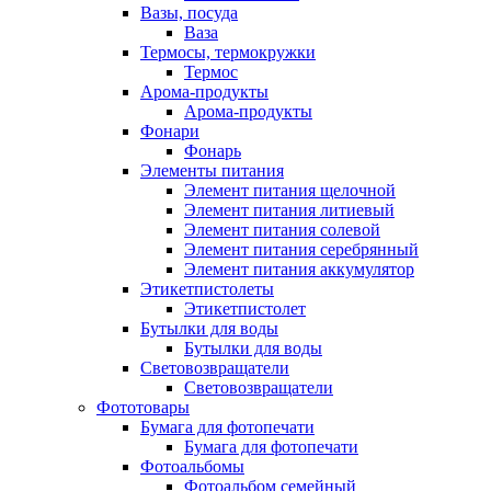
Вазы, посуда
Ваза
Термосы, термокружки
Термос
Арома-продукты
Арома-продукты
Фонари
Фонарь
Элементы питания
Элемент питания щелочной
Элемент питания литиевый
Элемент питания солевой
Элемент питания серебрянный
Элемент питания аккумулятор
Этикетпистолеты
Этикетпистолет
Бутылки для воды
Бутылки для воды
Световозвращатели
Световозвращатели
Фототовары
Бумага для фотопечати
Бумага для фотопечати
Фотоальбомы
Фотоальбом семейный