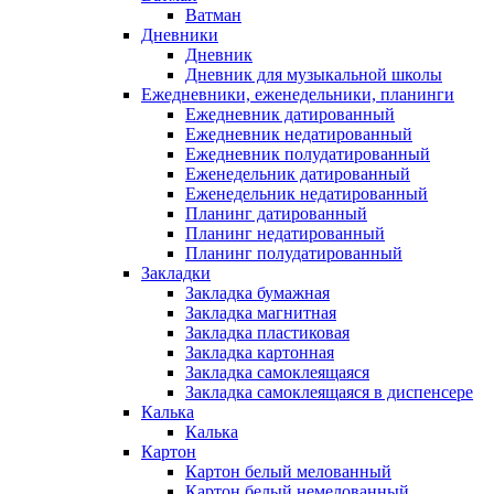
Ватман
Дневники
Дневник
Дневник для музыкальной школы
Ежедневники, еженедельники, планинги
Ежедневник датированный
Ежедневник недатированный
Ежедневник полудатированный
Еженедельник датированный
Еженедельник недатированный
Планинг датированный
Планинг недатированный
Планинг полудатированный
Закладки
Закладка бумажная
Закладка магнитная
Закладка пластиковая
Закладка картонная
Закладка самоклеящаяся
Закладка самоклеящаяся в диспенсере
Калька
Калька
Картон
Картон белый мелованный
Картон белый немелованный