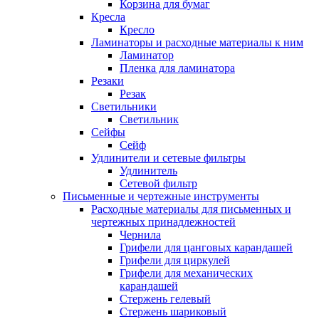
Корзина для бумаг
Кресла
Кресло
Ламинаторы и расходные материалы к ним
Ламинатор
Пленка для ламинатора
Резаки
Резак
Светильники
Светильник
Сейфы
Сейф
Удлинители и сетевые фильтры
Удлинитель
Сетевой фильтр
Письменные и чертежные инструменты
Расходные материалы для письменных и
чертежных принадлежностей
Чернила
Грифели для цанговых карандашей
Грифели для циркулей
Грифели для механических
карандашей
Стержень гелевый
Стержень шариковый