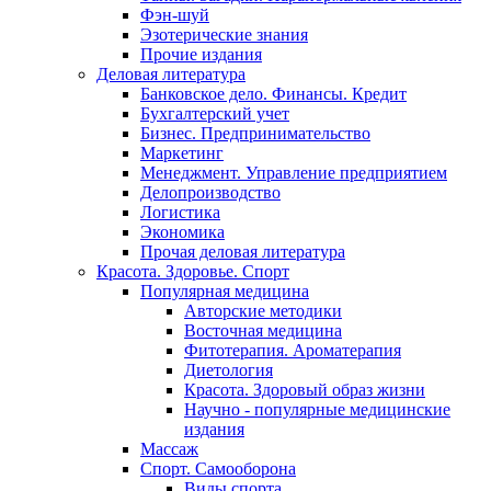
Фэн-шуй
Эзотерические знания
Прочие издания
Деловая литература
Банковское дело. Финансы. Кредит
Бухгалтерский учет
Бизнес. Предпринимательство
Маркетинг
Менеджмент. Управление предприятием
Делопроизводство
Логистика
Экономика
Прочая деловая литература
Красота. Здоровье. Спорт
Популярная медицина
Авторские методики
Восточная медицина
Фитотерапия. Ароматерапия
Диетология
Красота. Здоровый образ жизни
Научно - популярные медицинские
издания
Массаж
Спорт. Самооборона
Виды спорта