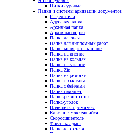
Нитки суровые
Нитки суровые
Папки и системы архивации документов
Разделители
Адресная папка
Архивная папка
Архивный короб
Папка деловая
Папка для дипломных работ
Папка конверт на кнопке
Папка на кнопке
Папка на кольцах
Папка на молнии
Папка Zip
Папка на резинке
Папка с зажимом
Папка с файлами
Папка-планшет
Папка-регистратор
Папка-уголок
Планшет с прижимом
Карман самоклеящийся
Скоросшиватель
Файл-вкладыш
Папка-картотека