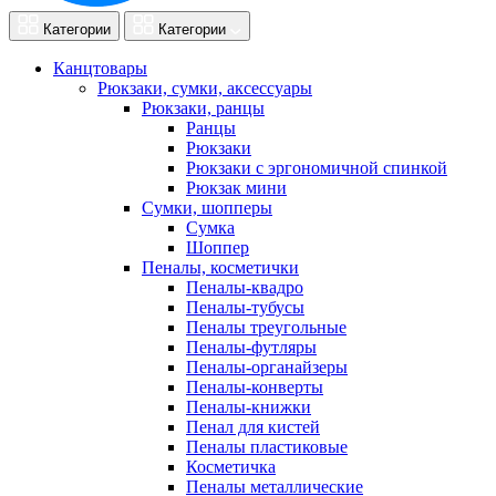
Категории
Категории
Канцтовары
Рюкзаки, сумки, аксессуары
Рюкзаки, ранцы
Ранцы
Рюкзаки
Рюкзаки с эргономичной спинкой
Рюкзак мини
Сумки, шопперы
Сумка
Шоппер
Пеналы, косметички
Пеналы-квадро
Пеналы-тубусы
Пеналы треугольные
Пеналы-футляры
Пеналы-органайзеры
Пеналы-конверты
Пеналы-книжки
Пенал для кистей
Пеналы пластиковые
Косметичка
Пеналы металлические