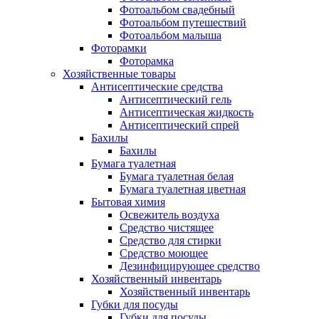
Фотоальбом свадебный
Фотоальбом путешествий
Фотоальбом малыша
Фоторамки
Фоторамка
Хозяйственные товары
Антисептические средства
Антисептический гель
Антисептическая жидкость
Антисептический спрей
Бахилы
Бахилы
Бумага туалетная
Бумага туалетная белая
Бумага туалетная цветная
Бытовая химия
Освежитель воздуха
Средство чистящее
Средство для стирки
Средство моющее
Дезинфицирующее средство
Хозяйственный инвентарь
Хозяйственный инвентарь
Губки для посуды
Губки для посуды