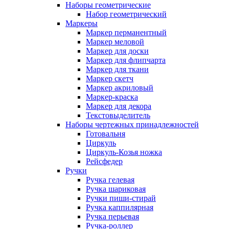
Наборы геометрические
Набор геометрический
Маркеры
Маркер перманентный
Маркер меловой
Маркер для доски
Маркер для флипчарта
Маркер для ткани
Маркер скетч
Маркер акриловый
Маркер-краска
Маркер для декора
Текстовыделитель
Наборы чертежных принадлежностей
Готовальня
Циркуль
Циркуль-Козья ножка
Рейсфедер
Ручки
Ручка гелевая
Ручка шариковая
Ручки пиши-стирай
Ручка каппилярная
Ручка перьевая
Ручка-роллер