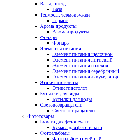
Вазы, посуда
Ваза
Термосы, термокружки
Термос
Арома-продукты
Арома-продукты
Фонари
Фонарь
Элементы питания
Элемент питания щелочной
Элемент питания литиевый
Элемент питания солевой
Элемент питания серебрянный
Элемент питания аккумулятор
Этикетпистолеты
Этикетпистолет
Бутылки для воды
Бутылки для воды
Световозвращатели
Световозвращатели
Фототовары
Бумага для фотопечати
Бумага для фотопечати
Фотоальбомы
Фотоальбом семейный