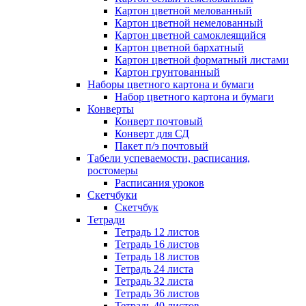
Картон цветной мелованный
Картон цветной немелованный
Картон цветной самоклеящийся
Картон цветной бархатный
Картон цветной форматный листами
Картон грунтованный
Наборы цветного картона и бумаги
Набор цветного картона и бумаги
Конверты
Конверт почтовый
Конверт для СД
Пакет п/э почтовый
Табели успеваемости, расписания,
ростомеры
Расписания уроков
Скетчбуки
Скетчбук
Тетради
Тетрадь 12 листов
Тетрадь 16 листов
Тетрадь 18 листов
Тетрадь 24 листа
Тетрадь 32 листа
Тетрадь 36 листов
Тетрадь 40 листов