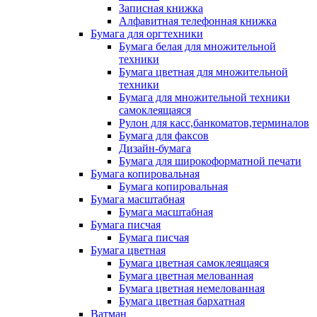
Записная книжка
Алфавитная телефонная книжка
Бумага для оргтехники
Бумага белая для множительной
техники
Бумага цветная для множительной
техники
Бумага для множительной техники
самоклеящаяся
Рулон для касс,банкоматов,терминалов
Бумага для факсов
Дизайн-бумага
Бумага для широкоформатной печати
Бумага копировальная
Бумага копировальная
Бумага масштабная
Бумага масштабная
Бумага писчая
Бумага писчая
Бумага цветная
Бумага цветная самоклеящаяся
Бумага цветная мелованная
Бумага цветная немелованная
Бумага цветная бархатная
Ватман