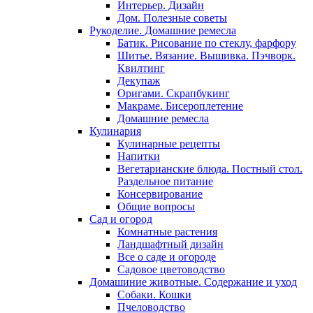
Интерьер. Дизайн
Дом. Полезные советы
Рукоделие. Домашние ремесла
Батик. Рисование по стеклу, фарфору
Шитье. Вязание. Вышивка. Пэчворк.
Квилтинг
Декупаж
Оригами. Скрапбукинг
Макраме. Бисероплетение
Домашние ремесла
Кулинария
Кулинарные рецепты
Напитки
Вегетарианские блюда. Постный стол.
Раздельное питание
Консервирование
Общие вопросы
Сад и огород
Комнатные растения
Ландшафтный дизайн
Все о саде и огороде
Садовое цветоводство
Домашиние животные. Содержание и уход
Собаки. Кошки
Пчеловодство