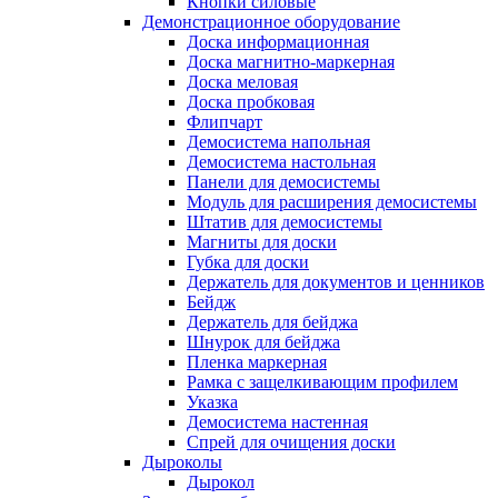
Кнопки силовые
Демонстрационное оборудование
Доска информационная
Доска магнитно-маркерная
Доска меловая
Доска пробковая
Флипчарт
Демосистема напольная
Демосистема настольная
Панели для демосистемы
Модуль для расширения демосистемы
Штатив для демосистемы
Магниты для доски
Губка для доски
Держатель для документов и ценников
Бейдж
Держатель для бейджа
Шнурок для бейджа
Пленка маркерная
Рамка с защелкивающим профилем
Указка
Демосистема настенная
Спрей для очищения доски
Дыроколы
Дырокол