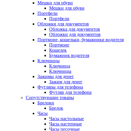
Мешки для обуви
Мешки для обуви
Портфели
Портфели
Обложки для документов
Обложка для документов
Обложки для документов
Портмоне, кошельки, бумажники водителя
Портмоне
Кошелек
Бумажник водителя
Ключницы
Ключница
Ключницы
Зажимы для денег
Зажим для денег
Футляры для телефона
Футляр для телефона
Сопутствующие товары
Брелоки
Брелок
Часы
Часы настольные
Часы настенные
Часы песочные