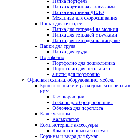
Папка-портфель
Папка картонная с завязками
Папка картонная ДЕЛО
Механизм для скоросшивания
Папки для тетрадей
Папка для тетрадей на молнии
Папка для тетрадей с ручками
Папка для тетрадей на липучке
Папки для труда
Папка для труда
Портфолио
Портфолио для дошкольника
Портфолио для школьника
Листы для портфолио
Офисная техника, оборудование, мебель
Брошюровшики и расходные материалы к
ним
Брошюровщик
Гребень для брощюровшика
Обложка для переплета
Калькуляторы
Калькулятор
Компьютерные аксессуары
Компьютерный аксессуар
Корзины и ведра для бумаг