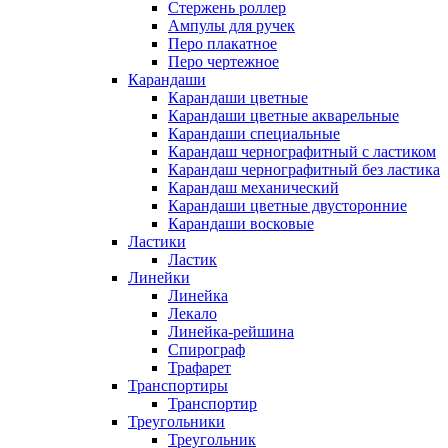
Стержень роллер
Ампулы для ручек
Перо плакатное
Перо чертежное
Карандаши
Карандаши цветные
Карандаши цветные акварельные
Карандаши специальные
Карандаш чернографитный с ластиком
Карандаш чернографитный без ластика
Карандаш механический
Карандаши цветные двусторонние
Карандаши восковые
Ластики
Ластик
Линейки
Линейка
Лекало
Линейка-рейшина
Спирограф
Трафарет
Транспортиры
Транспортир
Треугольники
Треугольник