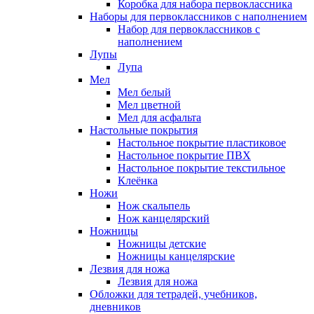
Коробка для набора первоклассника
Наборы для первоклассников с наполнением
Набор для первоклассников с
наполнением
Лупы
Лупа
Мел
Мел белый
Мел цветной
Мел для асфальта
Настольные покрытия
Настольное покрытие пластиковое
Настольное покрытие ПВХ
Настольное покрытие текстильное
Клеёнка
Ножи
Нож скальпель
Нож канцелярский
Ножницы
Ножницы детские
Ножницы канцелярские
Лезвия для ножа
Лезвия для ножа
Обложки для тетрадей, учебников,
дневников