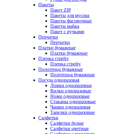
Пакеты
Пакет ZIP
Пакеты для мусора
Пакеты фасовочные
Пакеты майка
Пакет с ручками
Перчатки
Перчатки
Платки бумажные
Платки бумажные
Пленка стрейч
Пленка стрейч
Полотенца бумажные
Полотенца бумажные
Посуда одноразовая
Ложки одноразовые
Вилки одноразовые
Ножи одноразовые
Стаканы одноразовые
Чашки одноразовая
Тарелки одноразовые
Салфетки
Салфетки белые
Салфетки цветные
Салфетки с рисунком