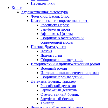
Переплетчики
Книги
Художественная литература
Фольклор. Басни. Эпос
Классическая и современная проза
Российская проза
Зарубежная проза
Афоризмы. Цитаты
Сборники классической и
современной прозы
Поэзия. Драматургия
Поэзия
Драматургия
Сборники произведений.
Исторический и приключенческий роман
Военный роман
Историко-приключенческий роман
Сборники произведений..
Детектив. Боевик. Триллер
Российский детектив
Зарубежный детектив
Отечественный боевик
Зарубежный боевик
Триллер
Фантастика. Фэнтези. Мистика