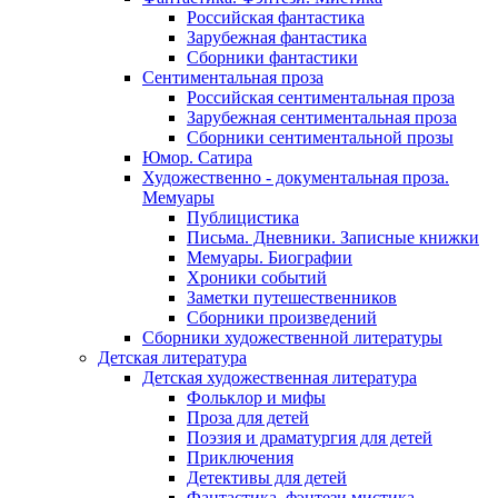
Российская фантастика
Зарубежная фантастика
Сборники фантастики
Сентиментальная проза
Российская сентиментальная проза
Зарубежная сентиментальная проза
Сборники сентиментальной прозы
Юмор. Сатира
Художественно - документальная проза.
Мемуары
Публицистика
Письма. Дневники. Записные книжки
Мемуары. Биографии
Хроники событий
Заметки путешественников
Сборники произведений
Сборники художественной литературы
Детская литература
Детская художественная литература
Фольклор и мифы
Проза для детей
Поэзия и драматургия для детей
Приключения
Детективы для детей
Фантастика, фэнтези мистика