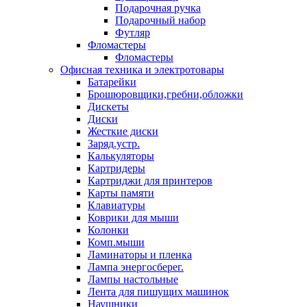
Подарочная ручка
Подарочный набор
Футляр
Фломастеры
Фломастеры
Офисная техника и электротовары
Батарейки
Брошюровщики,гребни,обложки
Дискеты
Диски
Жесткие диски
Заряд.устр.
Калькуляторы
Картридеры
Картриджи для принтеров
Карты памяти
Клавиатуры
Коврики для мыши
Колонки
Комп.мыши
Ламинаторы и пленка
Лампа энергосберег.
Лампы настольные
Лента для пишущих машинок
Наушники