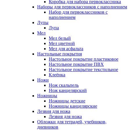
Коробка для набора первоклассника
Наборы для первоклассников с наполнением
Набор для первоклассников с
наполнением
Лупы
Лупа
Мел
Мел белый
Мел цветной
Мел для асфальта
Настольные покрытия
Настольное покрытие пластиковое
Настольное покрытие ПВХ
Настольное покрытие текстильное
Клеёнка
Ножи
Нож скальпель
Нож канцелярский
Ножницы
Ножницы детские
Ножницы канцелярские
Лезвия для ножа
Лезвия для ножа
Обложки для тетрадей, учебников,
дневников