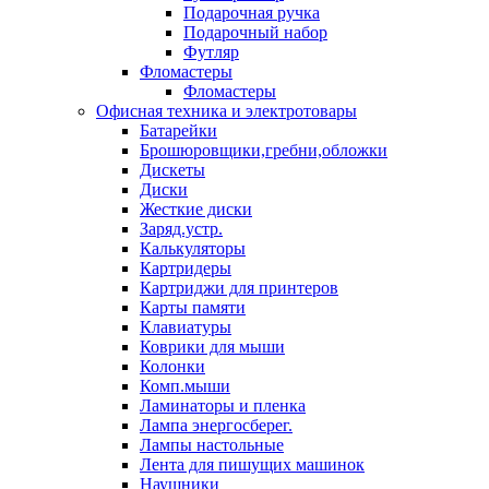
Подарочная ручка
Подарочный набор
Футляр
Фломастеры
Фломастеры
Офисная техника и электротовары
Батарейки
Брошюровщики,гребни,обложки
Дискеты
Диски
Жесткие диски
Заряд.устр.
Калькуляторы
Картридеры
Картриджи для принтеров
Карты памяти
Клавиатуры
Коврики для мыши
Колонки
Комп.мыши
Ламинаторы и пленка
Лампа энергосберег.
Лампы настольные
Лента для пишущих машинок
Наушники