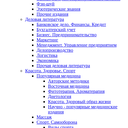
Фэн-шуй
Эзотерические знания
Прочие издания
Деловая литература
Банковское дело. Финансы. Кредит
Бухгалтерский учет
Бизнес. Предпринимательство
Маркетинг
Менеджмент. Управление предприятием
Делопроизводство
Логистика
Экономика
Прочая деловая литература
Красота. Здоровье. Спорт
Популярная медицина
Авторские методики
Восточная медицина
Фитотерапия. Ароматерапия
Диетология
Красота. Здоровый образ жизни
Научно - популярные медицинские
издания
Массаж
Спорт. Самооборона
Виды спорта