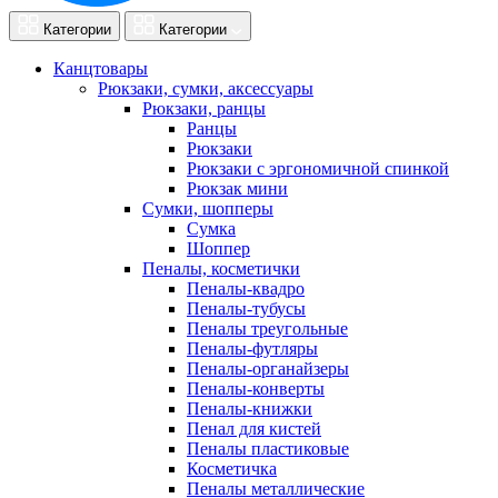
Категории
Категории
Канцтовары
Рюкзаки, сумки, аксессуары
Рюкзаки, ранцы
Ранцы
Рюкзаки
Рюкзаки с эргономичной спинкой
Рюкзак мини
Сумки, шопперы
Сумка
Шоппер
Пеналы, косметички
Пеналы-квадро
Пеналы-тубусы
Пеналы треугольные
Пеналы-футляры
Пеналы-органайзеры
Пеналы-конверты
Пеналы-книжки
Пенал для кистей
Пеналы пластиковые
Косметичка
Пеналы металлические