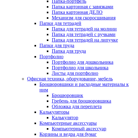
Папка-портфель
Папка картонная с завязками
Папка картонная ДЕЛО
Механизм для скоросшивания
Папки для тетрадей
Папка для тетрадей на молнии
Папка для тетрадей с ручками
Папка для тетрадей на липучке
Папки для труда
Папка для труда
Портфолио
Портфолио для дошкольника
Портфолио для школьника
Листы для портфолио
Офисная техника, оборудование, мебель
Брошюровшики и расходные материалы к
ним
Брошюровщик
Гребень для брощюровшика
Обложка для переплета
Калькуляторы
Калькулятор
Компьютерные аксессуары
Компьютерный аксессуар
Корзины и ведра для бумаг