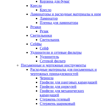
Корзина для бумаг
Кресла
Кресло
Ламинаторы и расходные материалы к ним
Ламинатор
Пленка для ламинатора
Резаки
Резак
Светильники
Светильник
Сейфы
Сейф
Удлинители и сетевые фильтры
Удлинитель
Сетевой фильтр
Письменные и чертежные инструменты
Расходные материалы для письменных и
чертежных принадлежностей
Чернила
Грифели для цанговых карандашей
Грифели для циркулей
Грифели для механических
карандашей
Стержень гелевый
Стержень шариковый