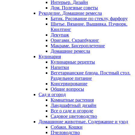
Интерьер. Дизайн
Дом. Полезные советы
Рукоделие. Домашние ремесла
Батик. Рисование по стеклу, фарфору
Шитье. Вязание. Вышивка. Пэчворк.
Квилтинг
Декупаж
Оригами. Скрапбукинг
Макраме. Бисероплетение
Домашние ремесла
Кулинария
Кулинарные рецепты
Напитки
Вегетарианские блюда. Постный стол.
Раздельное питание
Консервирование
Общие вопросы
Сад и огород
Комнатные растения
Ландшафтный дизайн
Все о саде и огороде
Садовое цветоводство
Домашиние животные. Содержание и уход
Собаки. Кошки
Пчеловодство