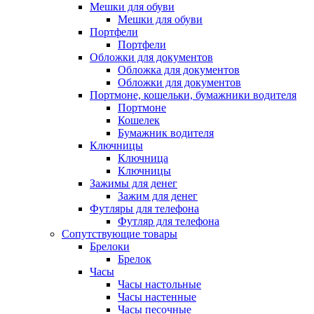
Мешки для обуви
Мешки для обуви
Портфели
Портфели
Обложки для документов
Обложка для документов
Обложки для документов
Портмоне, кошельки, бумажники водителя
Портмоне
Кошелек
Бумажник водителя
Ключницы
Ключница
Ключницы
Зажимы для денег
Зажим для денег
Футляры для телефона
Футляр для телефона
Сопутствующие товары
Брелоки
Брелок
Часы
Часы настольные
Часы настенные
Часы песочные