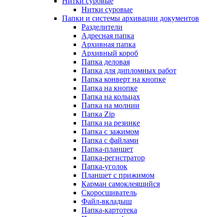
Нитки суровые
Нитки суровые
Папки и системы архивации документов
Разделители
Адресная папка
Архивная папка
Архивный короб
Папка деловая
Папка для дипломных работ
Папка конверт на кнопке
Папка на кнопке
Папка на кольцах
Папка на молнии
Папка Zip
Папка на резинке
Папка с зажимом
Папка с файлами
Папка-планшет
Папка-регистратор
Папка-уголок
Планшет с прижимом
Карман самоклеящийся
Скоросшиватель
Файл-вкладыш
Папка-картотека