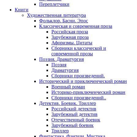
Переплетчики
Книги
Художественная литература
Фольклор. Басни. Эпос
Классическая и современная проза
Российская проза
Зарубежная проза
Афоризмы. Цитаты
Сборники классической и
современной прозы
Поэзия. Драматургия
Поэзия
Драматургия
Сборники произведений.
Исторический и приключенческий роман
Военный роман
Историко-приключенческий роман
Сборники произведений..
Детектив. Боевик. Триллер
Российский детектив
Зарубежный детектив
Отечественный боевик
Зарубежный боевик
Триллер
Фантастика. Фэнтези. Мистика