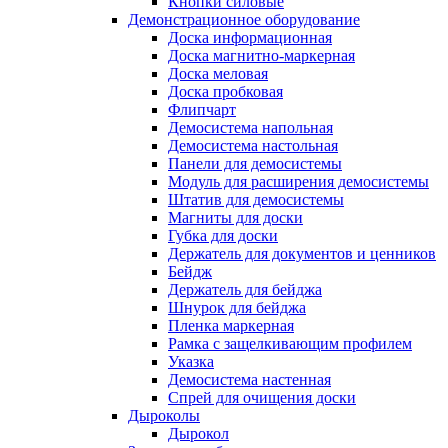
Кнопки силовые
Демонстрационное оборудование
Доска информационная
Доска магнитно-маркерная
Доска меловая
Доска пробковая
Флипчарт
Демосистема напольная
Демосистема настольная
Панели для демосистемы
Модуль для расширения демосистемы
Штатив для демосистемы
Магниты для доски
Губка для доски
Держатель для документов и ценников
Бейдж
Держатель для бейджа
Шнурок для бейджа
Пленка маркерная
Рамка с защелкивающим профилем
Указка
Демосистема настенная
Спрей для очищения доски
Дыроколы
Дырокол