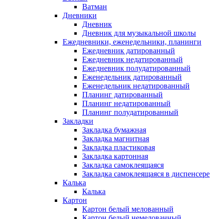
Ватман
Дневники
Дневник
Дневник для музыкальной школы
Ежедневники, еженедельники, планинги
Ежедневник датированный
Ежедневник недатированный
Ежедневник полудатированный
Еженедельник датированный
Еженедельник недатированный
Планинг датированный
Планинг недатированный
Планинг полудатированный
Закладки
Закладка бумажная
Закладка магнитная
Закладка пластиковая
Закладка картонная
Закладка самоклеящаяся
Закладка самоклеящаяся в диспенсере
Калька
Калька
Картон
Картон белый мелованный
Картон белый немелованный