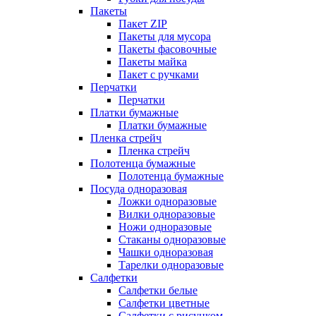
Пакеты
Пакет ZIP
Пакеты для мусора
Пакеты фасовочные
Пакеты майка
Пакет с ручками
Перчатки
Перчатки
Платки бумажные
Платки бумажные
Пленка стрейч
Пленка стрейч
Полотенца бумажные
Полотенца бумажные
Посуда одноразовая
Ложки одноразовые
Вилки одноразовые
Ножи одноразовые
Стаканы одноразовые
Чашки одноразовая
Тарелки одноразовые
Салфетки
Салфетки белые
Салфетки цветные
Салфетки с рисунком