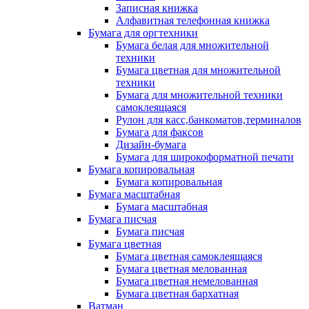
Записная книжка
Алфавитная телефонная книжка
Бумага для оргтехники
Бумага белая для множительной
техники
Бумага цветная для множительной
техники
Бумага для множительной техники
самоклеящаяся
Рулон для касс,банкоматов,терминалов
Бумага для факсов
Дизайн-бумага
Бумага для широкоформатной печати
Бумага копировальная
Бумага копировальная
Бумага масштабная
Бумага масштабная
Бумага писчая
Бумага писчая
Бумага цветная
Бумага цветная самоклеящаяся
Бумага цветная мелованная
Бумага цветная немелованная
Бумага цветная бархатная
Ватман