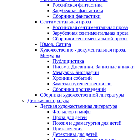
Российская фантастика
Зарубежная фантастика
Сборники фантастики
Сентиментальная проза
Российская сентиментальная проза
Зарубежная сентиментальная проза
Сборники сентиментальной прозы
Юмор. Сатира
Художественно - документальная проза.
Мемуары
Публицистика
Письма. Дневники. Записные книжки
Мемуары. Биографии
Хроники событий
Заметки путешественников
Сборники произведений
Сборники художественной литературы
Детская литература
Детская художественная литература
Фольклор и мифы
Проза для детей
Поэзия и драматургия для детей
Приключения
Детективы для детей
Фантастика, фэнтези мистика