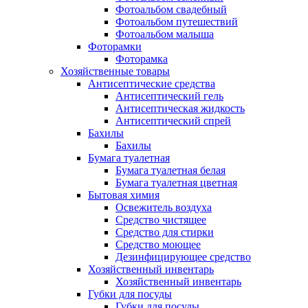
Фотоальбом свадебный
Фотоальбом путешествий
Фотоальбом малыша
Фоторамки
Фоторамка
Хозяйственные товары
Антисептические средства
Антисептический гель
Антисептическая жидкость
Антисептический спрей
Бахилы
Бахилы
Бумага туалетная
Бумага туалетная белая
Бумага туалетная цветная
Бытовая химия
Освежитель воздуха
Средство чистящее
Средство для стирки
Средство моющее
Дезинфицирующее средство
Хозяйственный инвентарь
Хозяйственный инвентарь
Губки для посуды
Губки для посуды