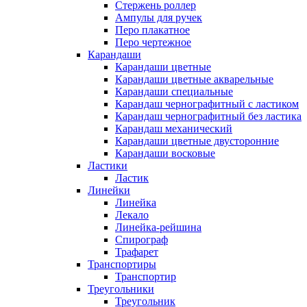
Стержень роллер
Ампулы для ручек
Перо плакатное
Перо чертежное
Карандаши
Карандаши цветные
Карандаши цветные акварельные
Карандаши специальные
Карандаш чернографитный с ластиком
Карандаш чернографитный без ластика
Карандаш механический
Карандаши цветные двусторонние
Карандаши восковые
Ластики
Ластик
Линейки
Линейка
Лекало
Линейка-рейшина
Спирограф
Трафарет
Транспортиры
Транспортир
Треугольники
Треугольник