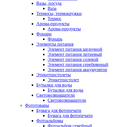
Вазы, посуда
Ваза
Термосы, термокружки
Термос
Арома-продукты
Арома-продукты
Фонари
Фонарь
Элементы питания
Элемент питания щелочной
Элемент питания литиевый
Элемент питания солевой
Элемент питания серебрянный
Элемент питания аккумулятор
Этикетпистолеты
Этикетпистолет
Бутылки для воды
Бутылки для воды
Световозвращатели
Световозвращатели
Фототовары
Бумага для фотопечати
Бумага для фотопечати
Фотоальбомы
Фотоальбом семейный