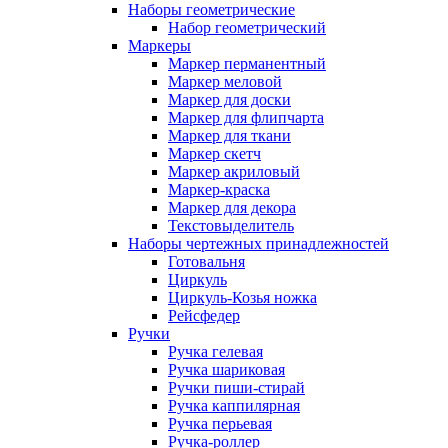
Наборы геометрические
Набор геометрический
Маркеры
Маркер перманентный
Маркер меловой
Маркер для доски
Маркер для флипчарта
Маркер для ткани
Маркер скетч
Маркер акриловый
Маркер-краска
Маркер для декора
Текстовыделитель
Наборы чертежных принадлежностей
Готовальня
Циркуль
Циркуль-Козья ножка
Рейсфедер
Ручки
Ручка гелевая
Ручка шариковая
Ручки пиши-стирай
Ручка каппилярная
Ручка перьевая
Ручка-роллер