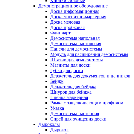
Кнопки силовые
Демонстрационное оборудование
Доска информационная
Доска магнитно-маркерная
Доска меловая
Доска пробковая
Флипчарт
Демосистема напольная
Демосистема настольная
Панели для демосистемы
Модуль для расширения демосистемы
Штатив для демосистемы
Магниты для доски
Губка для доски
Держатель для документов и ценников
Бейдж
Держатель для бейджа
Шнурок для бейджа
Пленка маркерная
Рамка с защелкивающим профилем
Указка
Демосистема настенная
Спрей для очищения доски
Дыроколы
Дырокол