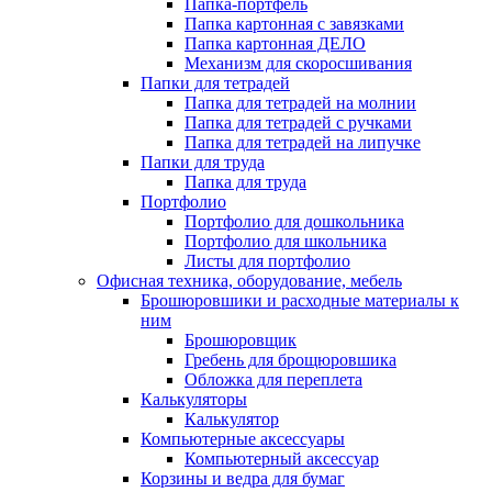
Папка-портфель
Папка картонная с завязками
Папка картонная ДЕЛО
Механизм для скоросшивания
Папки для тетрадей
Папка для тетрадей на молнии
Папка для тетрадей с ручками
Папка для тетрадей на липучке
Папки для труда
Папка для труда
Портфолио
Портфолио для дошкольника
Портфолио для школьника
Листы для портфолио
Офисная техника, оборудование, мебель
Брошюровшики и расходные материалы к
ним
Брошюровщик
Гребень для брощюровшика
Обложка для переплета
Калькуляторы
Калькулятор
Компьютерные аксессуары
Компьютерный аксессуар
Корзины и ведра для бумаг