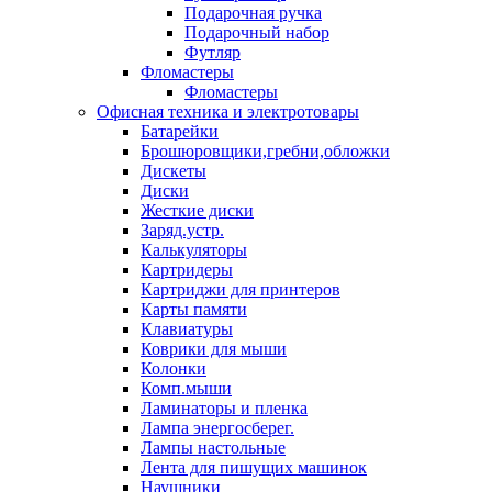
Подарочная ручка
Подарочный набор
Футляр
Фломастеры
Фломастеры
Офисная техника и электротовары
Батарейки
Брошюровщики,гребни,обложки
Дискеты
Диски
Жесткие диски
Заряд.устр.
Калькуляторы
Картридеры
Картриджи для принтеров
Карты памяти
Клавиатуры
Коврики для мыши
Колонки
Комп.мыши
Ламинаторы и пленка
Лампа энергосберег.
Лампы настольные
Лента для пишущих машинок
Наушники