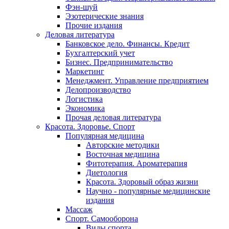
Фэн-шуй
Эзотерические знания
Прочие издания
Деловая литература
Банковское дело. Финансы. Кредит
Бухгалтерский учет
Бизнес. Предпринимательство
Маркетинг
Менеджмент. Управление предприятием
Делопроизводство
Логистика
Экономика
Прочая деловая литература
Красота. Здоровье. Спорт
Популярная медицина
Авторские методики
Восточная медицина
Фитотерапия. Ароматерапия
Диетология
Красота. Здоровый образ жизни
Научно - популярные медицинские
издания
Массаж
Спорт. Самооборона
Виды спорта