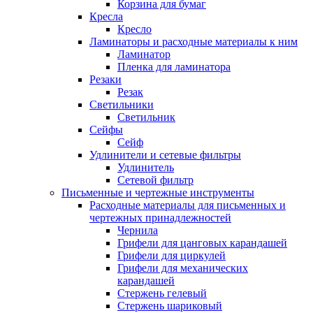
Корзина для бумаг
Кресла
Кресло
Ламинаторы и расходные материалы к ним
Ламинатор
Пленка для ламинатора
Резаки
Резак
Светильники
Светильник
Сейфы
Сейф
Удлинители и сетевые фильтры
Удлинитель
Сетевой фильтр
Письменные и чертежные инструменты
Расходные материалы для письменных и
чертежных принадлежностей
Чернила
Грифели для цанговых карандашей
Грифели для циркулей
Грифели для механических
карандашей
Стержень гелевый
Стержень шариковый