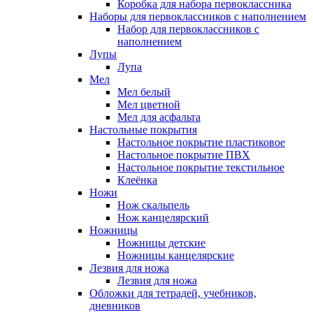
Коробка для набора первоклассника
Наборы для первоклассников с наполнением
Набор для первоклассников с
наполнением
Лупы
Лупа
Мел
Мел белый
Мел цветной
Мел для асфальта
Настольные покрытия
Настольное покрытие пластиковое
Настольное покрытие ПВХ
Настольное покрытие текстильное
Клеёнка
Ножи
Нож скальпель
Нож канцелярский
Ножницы
Ножницы детские
Ножницы канцелярские
Лезвия для ножа
Лезвия для ножа
Обложки для тетрадей, учебников,
дневников