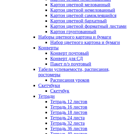
Картон цветной мелованный
Картон цветной немелованный
Картон цветной самоклеящийся
Картон цветной бархатный
Картон цветной форматный листами
Картон грунтованный
Наборы цветного картона и бумаги
Набор цветного картона и бумаги
Конверты
Конверт почтовый
Конверт для СД
Пакет п/э почтовый
Табели успеваемости, расписания,
ростомеры
Расписания уроков
Скетчбуки
Скетчбук
Тетради
Тетрадь 12 листов
Тетрадь 16 листов
Тетрадь 18 листов
Тетрадь 24 листа
Тетрадь 32 листа
Тетрадь 36 листов
Тетрадь 40 листов