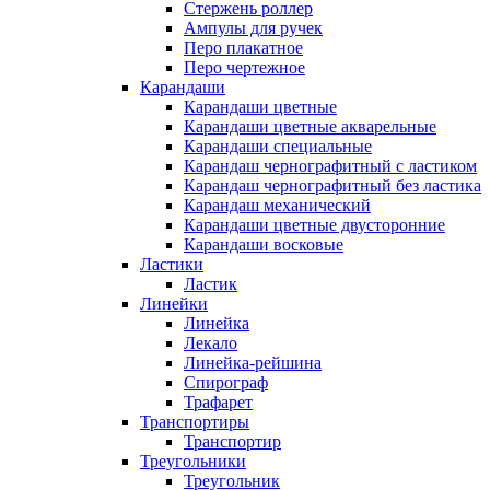
Стержень роллер
Ампулы для ручек
Перо плакатное
Перо чертежное
Карандаши
Карандаши цветные
Карандаши цветные акварельные
Карандаши специальные
Карандаш чернографитный с ластиком
Карандаш чернографитный без ластика
Карандаш механический
Карандаши цветные двусторонние
Карандаши восковые
Ластики
Ластик
Линейки
Линейка
Лекало
Линейка-рейшина
Спирограф
Трафарет
Транспортиры
Транспортир
Треугольники
Треугольник