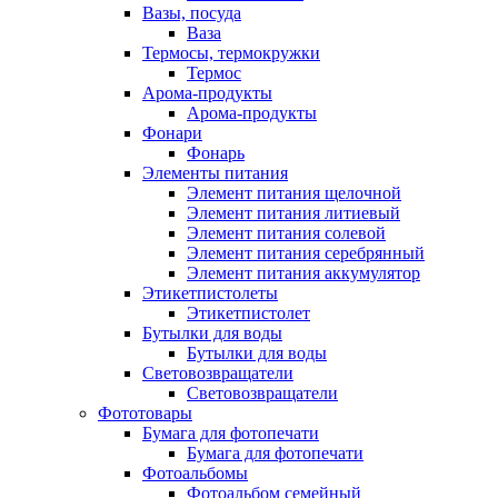
Вазы, посуда
Ваза
Термосы, термокружки
Термос
Арома-продукты
Арома-продукты
Фонари
Фонарь
Элементы питания
Элемент питания щелочной
Элемент питания литиевый
Элемент питания солевой
Элемент питания серебрянный
Элемент питания аккумулятор
Этикетпистолеты
Этикетпистолет
Бутылки для воды
Бутылки для воды
Световозвращатели
Световозвращатели
Фототовары
Бумага для фотопечати
Бумага для фотопечати
Фотоальбомы
Фотоальбом семейный