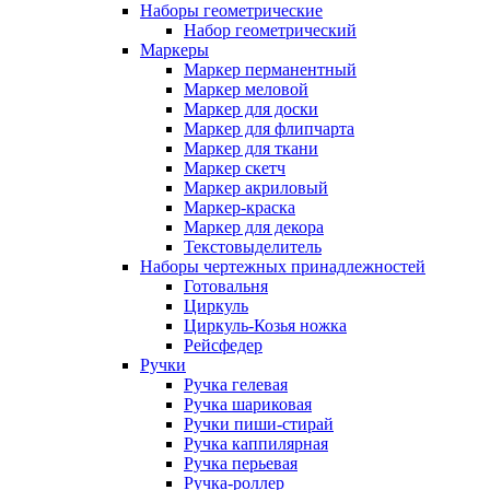
Наборы геометрические
Набор геометрический
Маркеры
Маркер перманентный
Маркер меловой
Маркер для доски
Маркер для флипчарта
Маркер для ткани
Маркер скетч
Маркер акриловый
Маркер-краска
Маркер для декора
Текстовыделитель
Наборы чертежных принадлежностей
Готовальня
Циркуль
Циркуль-Козья ножка
Рейсфедер
Ручки
Ручка гелевая
Ручка шариковая
Ручки пиши-стирай
Ручка каппилярная
Ручка перьевая
Ручка-роллер