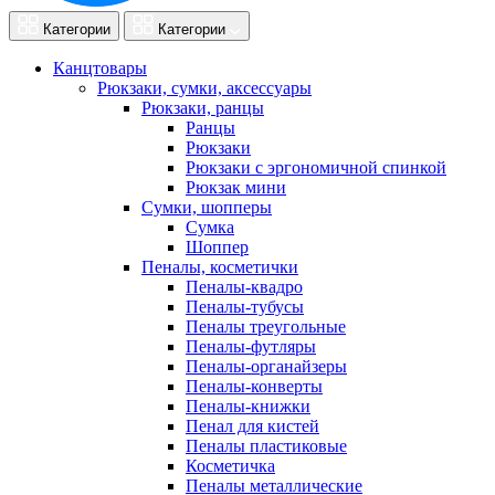
Категории
Категории
Канцтовары
Рюкзаки, сумки, аксессуары
Рюкзаки, ранцы
Ранцы
Рюкзаки
Рюкзаки с эргономичной спинкой
Рюкзак мини
Сумки, шопперы
Сумка
Шоппер
Пеналы, косметички
Пеналы-квадро
Пеналы-тубусы
Пеналы треугольные
Пеналы-футляры
Пеналы-органайзеры
Пеналы-конверты
Пеналы-книжки
Пенал для кистей
Пеналы пластиковые
Косметичка
Пеналы металлические