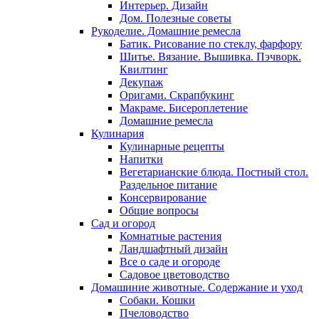
Интерьер. Дизайн
Дом. Полезные советы
Рукоделие. Домашние ремесла
Батик. Рисование по стеклу, фарфору
Шитье. Вязание. Вышивка. Пэчворк.
Квилтинг
Декупаж
Оригами. Скрапбукинг
Макраме. Бисероплетение
Домашние ремесла
Кулинария
Кулинарные рецепты
Напитки
Вегетарианские блюда. Постный стол.
Раздельное питание
Консервирование
Общие вопросы
Сад и огород
Комнатные растения
Ландшафтный дизайн
Все о саде и огороде
Садовое цветоводство
Домашиние животные. Содержание и уход
Собаки. Кошки
Пчеловодство