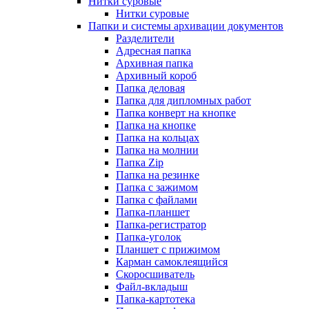
Нитки суровые
Нитки суровые
Папки и системы архивации документов
Разделители
Адресная папка
Архивная папка
Архивный короб
Папка деловая
Папка для дипломных работ
Папка конверт на кнопке
Папка на кнопке
Папка на кольцах
Папка на молнии
Папка Zip
Папка на резинке
Папка с зажимом
Папка с файлами
Папка-планшет
Папка-регистратор
Папка-уголок
Планшет с прижимом
Карман самоклеящийся
Скоросшиватель
Файл-вкладыш
Папка-картотека