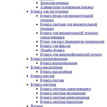
Записная книжка
Алфавитная телефонная книжка
Бумага для оргтехники
Бумага белая для множительной
техники
Бумага цветная для множительной
техники
Бумага для множительной техники
самоклеящаяся
Рулон для касс,банкоматов,терминалов
Бумага для факсов
Дизайн-бумага
Бумага для широкоформатной печати
Бумага копировальная
Бумага копировальная
Бумага масштабная
Бумага масштабная
Бумага писчая
Бумага писчая
Бумага цветная
Бумага цветная самоклеящаяся
Бумага цветная мелованная
Бумага цветная немелованная
Бумага цветная бархатная
Ватман