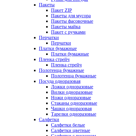
Пакеты
Пакет ZIP
Пакеты для мусора
Пакеты фасовочные
Пакеты майка
Пакет с ручками
Перчатки
Перчатки
Платки бумажные
Платки бумажные
Пленка стрейч
Пленка стрейч
Полотенца бумажные
Полотенца бумажные
Посуда одноразовая
Ложки одноразовые
Вилки одноразовые
Ножи одноразовые
Стаканы одноразовые
Чашки одноразовая
Тарелки одноразовые
Салфетки
Салфетки белые
Салфетки цветные
Салфетки с рисунком