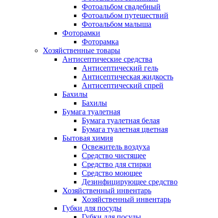
Фотоальбом свадебный
Фотоальбом путешествий
Фотоальбом малыша
Фоторамки
Фоторамка
Хозяйственные товары
Антисептические средства
Антисептический гель
Антисептическая жидкость
Антисептический спрей
Бахилы
Бахилы
Бумага туалетная
Бумага туалетная белая
Бумага туалетная цветная
Бытовая химия
Освежитель воздуха
Средство чистящее
Средство для стирки
Средство моющее
Дезинфицирующее средство
Хозяйственный инвентарь
Хозяйственный инвентарь
Губки для посуды
Губки для посуды