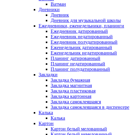
Ватман
Дневники
Дневник
Дневник для музыкальной школы
Ежедневники, еженедельники, планинги
Ежедневник датированный
Ежедневник недатированный
Ежедневник полудатированный
Еженедельник датированный
Еженедельник недатированный
Планинг датированный
Планинг недатированный
Планинг полудатированный
Закладки
Закладка бумажная
Закладка магнитная
Закладка пластиковая
Закладка картонная
Закладка самоклеящаяся
Закладка самоклеящаяся в диспенсере
Калька
Калька
Картон
Картон белый мелованный
Картон белый немелованный