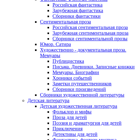
Российская фантастика
Зарубежная фантастика
Сборники фантастики
Сентиментальная проза
Российская сентиментальная проза
Зарубежная сентиментальная проза
Сборники сентиментальной прозы
Юмор. Сатира
Художественно - документальная проза.
Мемуары
Публицистика
Письма. Дневники. Записные книжки
Мемуары. Биографии
Хроники событий
Заметки путешественников
Сборники произведений
Сборники художественной литературы
Детская литература
Детская художественная литература
Фольклор и мифы
Проза для детей
Поэзия и драматургия для детей
Приключения
Детективы для детей
Фантастика, фэнтези мистика