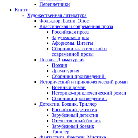
Переплетчики
Книги
Художественная литература
Фольклор. Басни. Эпос
Классическая и современная проза
Российская проза
Зарубежная проза
Афоризмы. Цитаты
Сборники классической и
современной прозы
Поэзия. Драматургия
Поэзия
Драматургия
Сборники произведений.
Исторический и приключенческий роман
Военный роман
Историко-приключенческий роман
Сборники произведений..
Детектив. Боевик. Триллер
Российский детектив
Зарубежный детектив
Отечественный боевик
Зарубежный боевик
Триллер
Фантастика. Фэнтези. Мистика