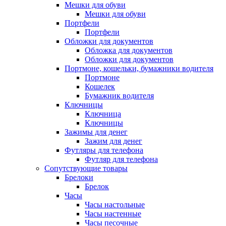
Мешки для обуви
Мешки для обуви
Портфели
Портфели
Обложки для документов
Обложка для документов
Обложки для документов
Портмоне, кошельки, бумажники водителя
Портмоне
Кошелек
Бумажник водителя
Ключницы
Ключница
Ключницы
Зажимы для денег
Зажим для денег
Футляры для телефона
Футляр для телефона
Сопутствующие товары
Брелоки
Брелок
Часы
Часы настольные
Часы настенные
Часы песочные