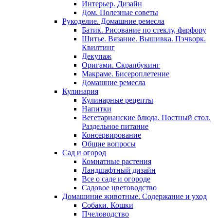
Интерьер. Дизайн
Дом. Полезные советы
Рукоделие. Домашние ремесла
Батик. Рисование по стеклу, фарфору
Шитье. Вязание. Вышивка. Пэчворк.
Квилтинг
Декупаж
Оригами. Скрапбукинг
Макраме. Бисероплетение
Домашние ремесла
Кулинария
Кулинарные рецепты
Напитки
Вегетарианские блюда. Постный стол.
Раздельное питание
Консервирование
Общие вопросы
Сад и огород
Комнатные растения
Ландшафтный дизайн
Все о саде и огороде
Садовое цветоводство
Домашиние животные. Содержание и уход
Собаки. Кошки
Пчеловодство