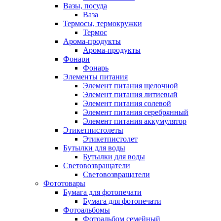
Вазы, посуда
Ваза
Термосы, термокружки
Термос
Арома-продукты
Арома-продукты
Фонари
Фонарь
Элементы питания
Элемент питания щелочной
Элемент питания литиевый
Элемент питания солевой
Элемент питания серебрянный
Элемент питания аккумулятор
Этикетпистолеты
Этикетпистолет
Бутылки для воды
Бутылки для воды
Световозвращатели
Световозвращатели
Фототовары
Бумага для фотопечати
Бумага для фотопечати
Фотоальбомы
Фотоальбом семейный