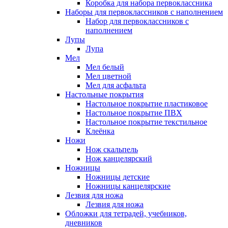
Коробка для набора первоклассника
Наборы для первоклассников с наполнением
Набор для первоклассников с
наполнением
Лупы
Лупа
Мел
Мел белый
Мел цветной
Мел для асфальта
Настольные покрытия
Настольное покрытие пластиковое
Настольное покрытие ПВХ
Настольное покрытие текстильное
Клеёнка
Ножи
Нож скальпель
Нож канцелярский
Ножницы
Ножницы детские
Ножницы канцелярские
Лезвия для ножа
Лезвия для ножа
Обложки для тетрадей, учебников,
дневников