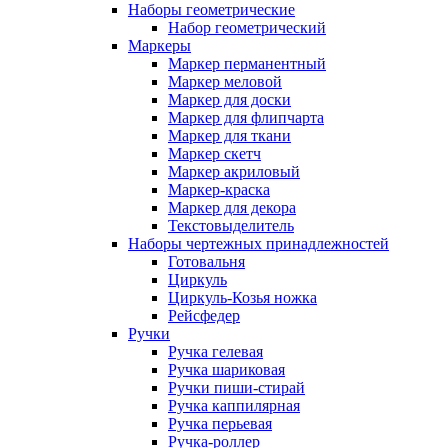
Наборы геометрические
Набор геометрический
Маркеры
Маркер перманентный
Маркер меловой
Маркер для доски
Маркер для флипчарта
Маркер для ткани
Маркер скетч
Маркер акриловый
Маркер-краска
Маркер для декора
Текстовыделитель
Наборы чертежных принадлежностей
Готовальня
Циркуль
Циркуль-Козья ножка
Рейсфедер
Ручки
Ручка гелевая
Ручка шариковая
Ручки пиши-стирай
Ручка каппилярная
Ручка перьевая
Ручка-роллер