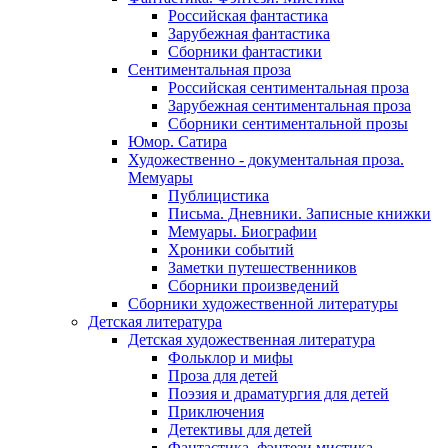
Российская фантастика
Зарубежная фантастика
Сборники фантастики
Сентиментальная проза
Российская сентиментальная проза
Зарубежная сентиментальная проза
Сборники сентиментальной прозы
Юмор. Сатира
Художественно - документальная проза.
Мемуары
Публицистика
Письма. Дневники. Записные книжки
Мемуары. Биографии
Хроники событий
Заметки путешественников
Сборники произведений
Сборники художественной литературы
Детская литература
Детская художественная литература
Фольклор и мифы
Проза для детей
Поэзия и драматургия для детей
Приключения
Детективы для детей
Фантастика, фэнтези мистика