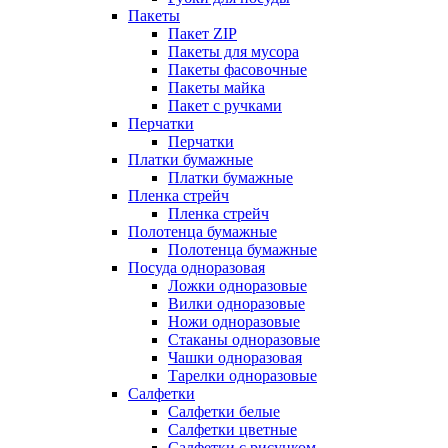
Пакеты
Пакет ZIP
Пакеты для мусора
Пакеты фасовочные
Пакеты майка
Пакет с ручками
Перчатки
Перчатки
Платки бумажные
Платки бумажные
Пленка стрейч
Пленка стрейч
Полотенца бумажные
Полотенца бумажные
Посуда одноразовая
Ложки одноразовые
Вилки одноразовые
Ножи одноразовые
Стаканы одноразовые
Чашки одноразовая
Тарелки одноразовые
Салфетки
Салфетки белые
Салфетки цветные
Салфетки с рисунком