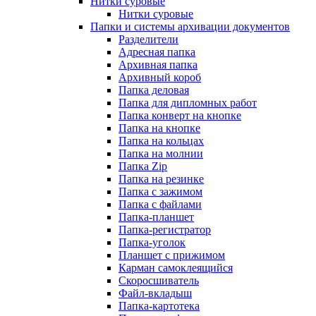
Нитки суровые
Нитки суровые
Папки и системы архивации документов
Разделители
Адресная папка
Архивная папка
Архивный короб
Папка деловая
Папка для дипломных работ
Папка конверт на кнопке
Папка на кнопке
Папка на кольцах
Папка на молнии
Папка Zip
Папка на резинке
Папка с зажимом
Папка с файлами
Папка-планшет
Папка-регистратор
Папка-уголок
Планшет с прижимом
Карман самоклеящийся
Скоросшиватель
Файл-вкладыш
Папка-картотека