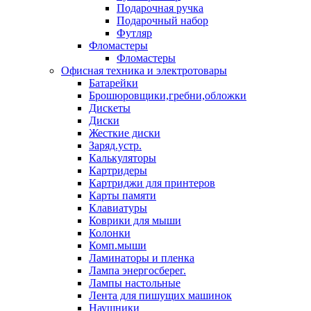
Подарочная ручка
Подарочный набор
Футляр
Фломастеры
Фломастеры
Офисная техника и электротовары
Батарейки
Брошюровщики,гребни,обложки
Дискеты
Диски
Жесткие диски
Заряд.устр.
Калькуляторы
Картридеры
Картриджи для принтеров
Карты памяти
Клавиатуры
Коврики для мыши
Колонки
Комп.мыши
Ламинаторы и пленка
Лампа энергосберег.
Лампы настольные
Лента для пишущих машинок
Наушники