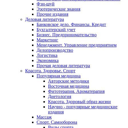
Фэн-шуй
Эзотерические знания
Прочие издания
Деловая литература
Банковское дело. Финансы. Кредит
Бухгалтерский учет
Бизнес. Предпринимательство
Маркетинг
Менеджмент. Управление предприятием
Делопроизводство
Логистика
Экономика
Прочая деловая литература
Красота. Здоровье. Спорт
Популярная медицина
Авторские методики
Восточная медицина
Фитотерапия. Ароматерапия
Диетология
Красота. Здоровый образ жизни
Научно - популярные медицинские
издания
Массаж
Спорт. Самооборона
Виды спорта