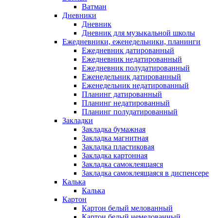
Ватман
Дневники
Дневник
Дневник для музыкальной школы
Ежедневники, еженедельники, планинги
Ежедневник датированный
Ежедневник недатированный
Ежедневник полудатированный
Еженедельник датированный
Еженедельник недатированный
Планинг датированный
Планинг недатированный
Планинг полудатированный
Закладки
Закладка бумажная
Закладка магнитная
Закладка пластиковая
Закладка картонная
Закладка самоклеящаяся
Закладка самоклеящаяся в диспенсере
Калька
Калька
Картон
Картон белый мелованный
Картон белый немелованный