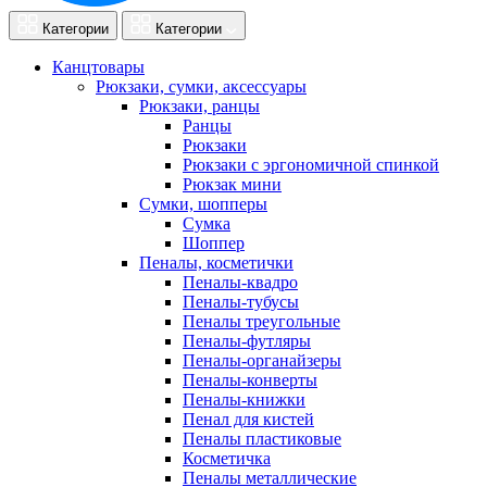
Категории
Категории
Канцтовары
Рюкзаки, сумки, аксессуары
Рюкзаки, ранцы
Ранцы
Рюкзаки
Рюкзаки с эргономичной спинкой
Рюкзак мини
Сумки, шопперы
Сумка
Шоппер
Пеналы, косметички
Пеналы-квадро
Пеналы-тубусы
Пеналы треугольные
Пеналы-футляры
Пеналы-органайзеры
Пеналы-конверты
Пеналы-книжки
Пенал для кистей
Пеналы пластиковые
Косметичка
Пеналы металлические