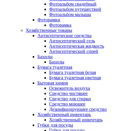
Фотоальбом свадебный
Фотоальбом путешествий
Фотоальбом малыша
Фоторамки
Фоторамка
Хозяйственные товары
Антисептические средства
Антисептический гель
Антисептическая жидкость
Антисептический спрей
Бахилы
Бахилы
Бумага туалетная
Бумага туалетная белая
Бумага туалетная цветная
Бытовая химия
Освежитель воздуха
Средство чистящее
Средство для стирки
Средство моющее
Дезинфицирующее средство
Хозяйственный инвентарь
Хозяйственный инвентарь
Губки для посуды
Губки для посуды