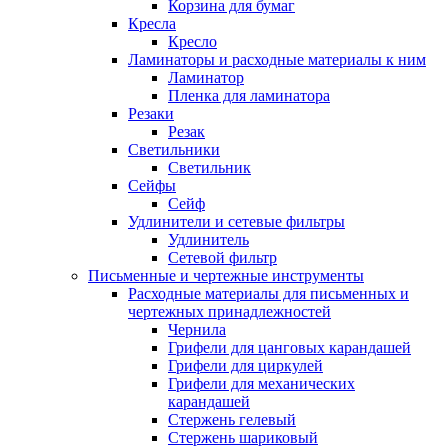
Корзина для бумаг
Кресла
Кресло
Ламинаторы и расходные материалы к ним
Ламинатор
Пленка для ламинатора
Резаки
Резак
Светильники
Светильник
Сейфы
Сейф
Удлинители и сетевые фильтры
Удлинитель
Сетевой фильтр
Письменные и чертежные инструменты
Расходные материалы для письменных и
чертежных принадлежностей
Чернила
Грифели для цанговых карандашей
Грифели для циркулей
Грифели для механических
карандашей
Стержень гелевый
Стержень шариковый