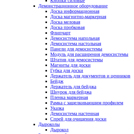
Кнопки силовые
Демонстрационное оборудование
Доска информационная
Доска магнитно-маркерная
Доска меловая
Доска пробковая
Флипчарт
Демосистема напольная
Демосистема настольная
Панели для демосистемы
Модуль для расширения демосистемы
Штатив для демосистемы
Магниты для доски
Губка для доски
Держатель для документов и ценников
Бейдж
Держатель для бейджа
Шнурок для бейджа
Пленка маркерная
Рамка с защелкивающим профилем
Указка
Демосистема настенная
Спрей для очищения доски
Дыроколы
Дырокол