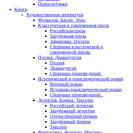
Переплетчики
Книги
Художественная литература
Фольклор. Басни. Эпос
Классическая и современная проза
Российская проза
Зарубежная проза
Афоризмы. Цитаты
Сборники классической и
современной прозы
Поэзия. Драматургия
Поэзия
Драматургия
Сборники произведений.
Исторический и приключенческий роман
Военный роман
Историко-приключенческий роман
Сборники произведений..
Детектив. Боевик. Триллер
Российский детектив
Зарубежный детектив
Отечественный боевик
Зарубежный боевик
Триллер
Фантастика. Фэнтези. Мистика