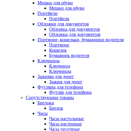
Мешки для обуви
Мешки для обуви
Портфели
Портфели
Обложки для документов
Обложка для документов
Обложки для документов
Портмоне, кошельки, бумажники водителя
Портмоне
Кошелек
Бумажник водителя
Ключницы
Ключница
Ключницы
Зажимы для денег
Зажим для денег
Футляры для телефона
Футляр для телефона
Сопутствующие товары
Брелоки
Брелок
Часы
Часы настольные
Часы настенные
Часы песочные