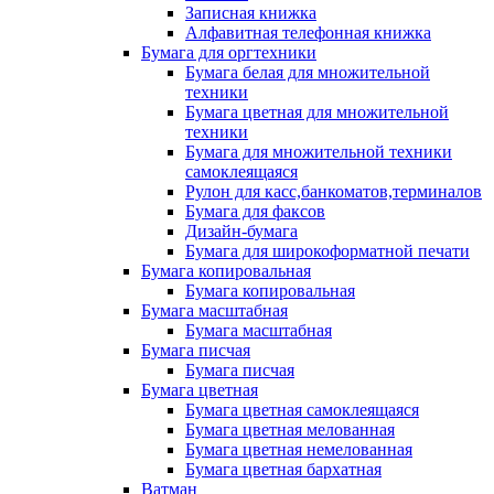
Записная книжка
Алфавитная телефонная книжка
Бумага для оргтехники
Бумага белая для множительной
техники
Бумага цветная для множительной
техники
Бумага для множительной техники
самоклеящаяся
Рулон для касс,банкоматов,терминалов
Бумага для факсов
Дизайн-бумага
Бумага для широкоформатной печати
Бумага копировальная
Бумага копировальная
Бумага масштабная
Бумага масштабная
Бумага писчая
Бумага писчая
Бумага цветная
Бумага цветная самоклеящаяся
Бумага цветная мелованная
Бумага цветная немелованная
Бумага цветная бархатная
Ватман