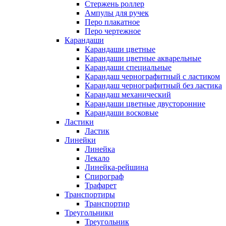
Стержень роллер
Ампулы для ручек
Перо плакатное
Перо чертежное
Карандаши
Карандаши цветные
Карандаши цветные акварельные
Карандаши специальные
Карандаш чернографитный с ластиком
Карандаш чернографитный без ластика
Карандаш механический
Карандаши цветные двусторонние
Карандаши восковые
Ластики
Ластик
Линейки
Линейка
Лекало
Линейка-рейшина
Спирограф
Трафарет
Транспортиры
Транспортир
Треугольники
Треугольник