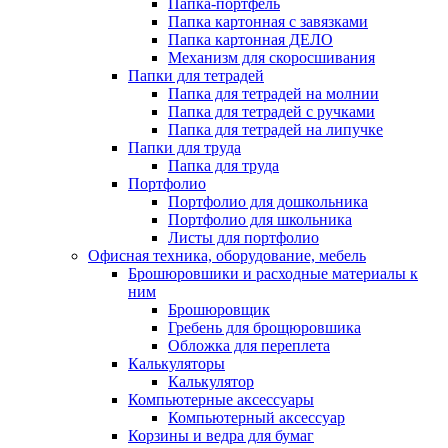
Папка-портфель
Папка картонная с завязками
Папка картонная ДЕЛО
Механизм для скоросшивания
Папки для тетрадей
Папка для тетрадей на молнии
Папка для тетрадей с ручками
Папка для тетрадей на липучке
Папки для труда
Папка для труда
Портфолио
Портфолио для дошкольника
Портфолио для школьника
Листы для портфолио
Офисная техника, оборудование, мебель
Брошюровшики и расходные материалы к
ним
Брошюровщик
Гребень для брощюровшика
Обложка для переплета
Калькуляторы
Калькулятор
Компьютерные аксессуары
Компьютерный аксессуар
Корзины и ведра для бумаг