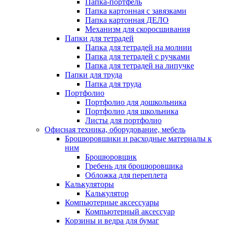
Папка-портфель
Папка картонная с завязками
Папка картонная ДЕЛО
Механизм для скоросшивания
Папки для тетрадей
Папка для тетрадей на молнии
Папка для тетрадей с ручками
Папка для тетрадей на липучке
Папки для труда
Папка для труда
Портфолио
Портфолио для дошкольника
Портфолио для школьника
Листы для портфолио
Офисная техника, оборудование, мебель
Брошюровшики и расходные материалы к
ним
Брошюровщик
Гребень для брощюровшика
Обложка для переплета
Калькуляторы
Калькулятор
Компьютерные аксессуары
Компьютерный аксессуар
Корзины и ведра для бумаг