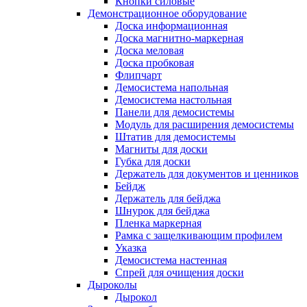
Кнопки силовые
Демонстрационное оборудование
Доска информационная
Доска магнитно-маркерная
Доска меловая
Доска пробковая
Флипчарт
Демосистема напольная
Демосистема настольная
Панели для демосистемы
Модуль для расширения демосистемы
Штатив для демосистемы
Магниты для доски
Губка для доски
Держатель для документов и ценников
Бейдж
Держатель для бейджа
Шнурок для бейджа
Пленка маркерная
Рамка с защелкивающим профилем
Указка
Демосистема настенная
Спрей для очищения доски
Дыроколы
Дырокол