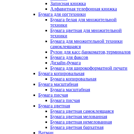
Записная книжка
Алфавитная телефонная книжка
Бумага для оргтехники
Бумага белая для множительной
техники
Бумага цветная для множительной
техники
Бумага для множительной техники
самоклеящаяся
Рулон для касс,банкоматов,терминалов
Бумага для факсов
Дизайн-бумага
Бумага для широкоформатной печати
Бумага копировальная
Бумага копировальная
Бумага масштабная
Бумага масштабная
Бумага писчая
Бумага писчая
Бумага цветная
Бумага цветная самоклеящаяся
Бумага цветная мелованная
Бумага цветная немелованная
Бумага цветная бархатная
Ватман