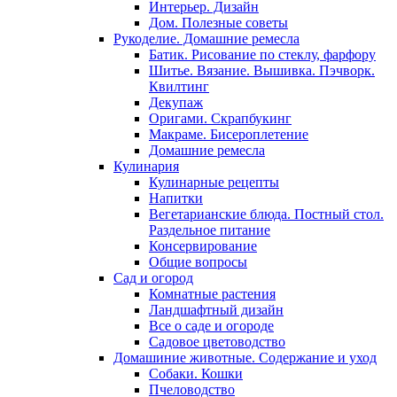
Интерьер. Дизайн
Дом. Полезные советы
Рукоделие. Домашние ремесла
Батик. Рисование по стеклу, фарфору
Шитье. Вязание. Вышивка. Пэчворк.
Квилтинг
Декупаж
Оригами. Скрапбукинг
Макраме. Бисероплетение
Домашние ремесла
Кулинария
Кулинарные рецепты
Напитки
Вегетарианские блюда. Постный стол.
Раздельное питание
Консервирование
Общие вопросы
Сад и огород
Комнатные растения
Ландшафтный дизайн
Все о саде и огороде
Садовое цветоводство
Домашиние животные. Содержание и уход
Собаки. Кошки
Пчеловодство