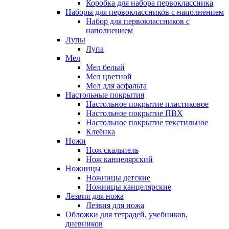
Коробка для набора первоклассника
Наборы для первоклассников с наполнением
Набор для первоклассников с
наполнением
Лупы
Лупа
Мел
Мел белый
Мел цветной
Мел для асфальта
Настольные покрытия
Настольное покрытие пластиковое
Настольное покрытие ПВХ
Настольное покрытие текстильное
Клеёнка
Ножи
Нож скальпель
Нож канцелярский
Ножницы
Ножницы детские
Ножницы канцелярские
Лезвия для ножа
Лезвия для ножа
Обложки для тетрадей, учебников,
дневников