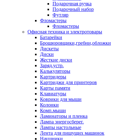
Подарочная ручка
Подарочный набор
Футляр
Фломастеры
Фломастеры
Офисная техника и электротовары
Батарейки
Брошюровщики,гребни,обложки
Дискеты
Диски
Жесткие диски
Заряд.устр.
Калькуляторы
Картридеры
Картриджи для принтеров
Карты памяти
Клавиатуры
Коврики для мыши
Колонки
Комп.мыши
Ламинаторы и пленка
Лампа энергосберег.
Лампы настольные
Лента для пишущих машинок
Наушники