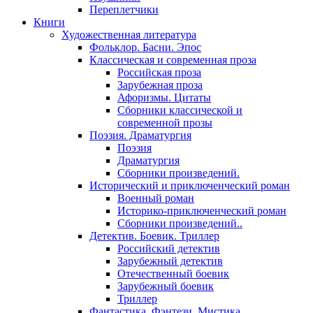
Переплетчики
Книги
Художественная литература
Фольклор. Басни. Эпос
Классическая и современная проза
Российская проза
Зарубежная проза
Афоризмы. Цитаты
Сборники классической и
современной прозы
Поэзия. Драматургия
Поэзия
Драматургия
Сборники произведений.
Исторический и приключенческий роман
Военный роман
Историко-приключенческий роман
Сборники произведений..
Детектив. Боевик. Триллер
Российский детектив
Зарубежный детектив
Отечественный боевик
Зарубежный боевик
Триллер
Фантастика. Фэнтези. Мистика