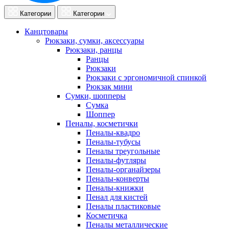
Категории
Категории
Канцтовары
Рюкзаки, сумки, аксессуары
Рюкзаки, ранцы
Ранцы
Рюкзаки
Рюкзаки с эргономичной спинкой
Рюкзак мини
Сумки, шопперы
Сумка
Шоппер
Пеналы, косметички
Пеналы-квадро
Пеналы-тубусы
Пеналы треугольные
Пеналы-футляры
Пеналы-органайзеры
Пеналы-конверты
Пеналы-книжки
Пенал для кистей
Пеналы пластиковые
Косметичка
Пеналы металлические