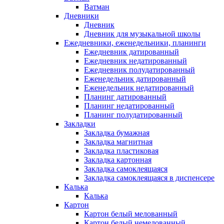
Ватман
Дневники
Дневник
Дневник для музыкальной школы
Ежедневники, еженедельники, планинги
Ежедневник датированный
Ежедневник недатированный
Ежедневник полудатированный
Еженедельник датированный
Еженедельник недатированный
Планинг датированный
Планинг недатированный
Планинг полудатированный
Закладки
Закладка бумажная
Закладка магнитная
Закладка пластиковая
Закладка картонная
Закладка самоклеящаяся
Закладка самоклеящаяся в диспенсере
Калька
Калька
Картон
Картон белый мелованный
Картон белый немелованный