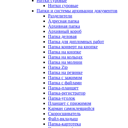
Нитки суровые
Нитки суровые
Папки и системы архивации документов
Разделители
Адресная папка
Архивная папка
Архивный короб
Папка деловая
Папка для дипломных работ
Папка конверт на кнопке
Папка на кнопке
Папка на кольцах
Папка на молнии
Папка Zip
Папка на резинке
Папка с зажимом
Папка с файлами
Папка-планшет
Папка-регистратор
Папка-уголок
Планшет с прижимом
Карман самоклеящийся
Скоросшиватель
Файл-вкладыш
Папка-картотека