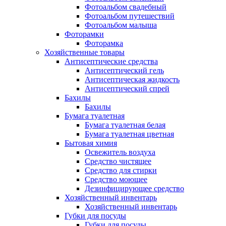
Фотоальбом свадебный
Фотоальбом путешествий
Фотоальбом малыша
Фоторамки
Фоторамка
Хозяйственные товары
Антисептические средства
Антисептический гель
Антисептическая жидкость
Антисептический спрей
Бахилы
Бахилы
Бумага туалетная
Бумага туалетная белая
Бумага туалетная цветная
Бытовая химия
Освежитель воздуха
Средство чистящее
Средство для стирки
Средство моющее
Дезинфицирующее средство
Хозяйственный инвентарь
Хозяйственный инвентарь
Губки для посуды
Губки для посуды