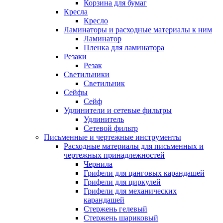
Корзина для бумаг
Кресла
Кресло
Ламинаторы и расходные материалы к ним
Ламинатор
Пленка для ламинатора
Резаки
Резак
Светильники
Светильник
Сейфы
Сейф
Удлинители и сетевые фильтры
Удлинитель
Сетевой фильтр
Письменные и чертежные инструменты
Расходные материалы для письменных и
чертежных принадлежностей
Чернила
Грифели для цанговых карандашей
Грифели для циркулей
Грифели для механических
карандашей
Стержень гелевый
Стержень шариковый