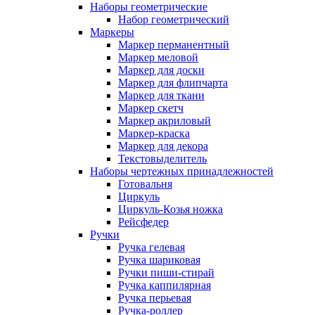
Наборы геометрические
Набор геометрический
Маркеры
Маркер перманентный
Маркер меловой
Маркер для доски
Маркер для флипчарта
Маркер для ткани
Маркер скетч
Маркер акриловый
Маркер-краска
Маркер для декора
Текстовыделитель
Наборы чертежных принадлежностей
Готовальня
Циркуль
Циркуль-Козья ножка
Рейсфедер
Ручки
Ручка гелевая
Ручка шариковая
Ручки пиши-стирай
Ручка каппилярная
Ручка перьевая
Ручка-роллер