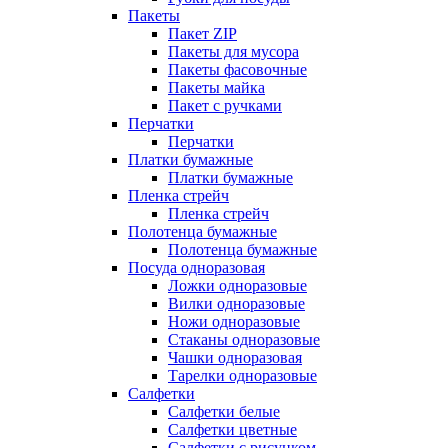
Пакеты
Пакет ZIP
Пакеты для мусора
Пакеты фасовочные
Пакеты майка
Пакет с ручками
Перчатки
Перчатки
Платки бумажные
Платки бумажные
Пленка стрейч
Пленка стрейч
Полотенца бумажные
Полотенца бумажные
Посуда одноразовая
Ложки одноразовые
Вилки одноразовые
Ножи одноразовые
Стаканы одноразовые
Чашки одноразовая
Тарелки одноразовые
Салфетки
Салфетки белые
Салфетки цветные
Салфетки с рисунком