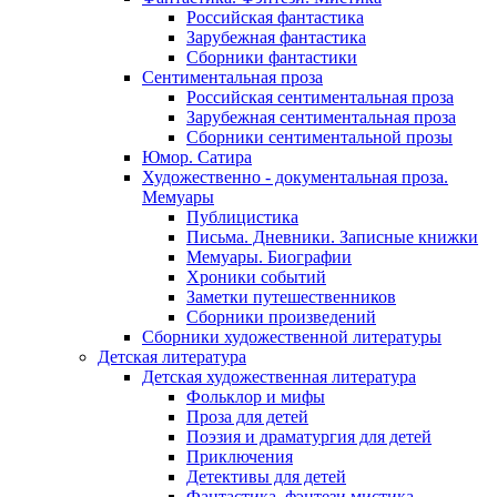
Российская фантастика
Зарубежная фантастика
Сборники фантастики
Сентиментальная проза
Российская сентиментальная проза
Зарубежная сентиментальная проза
Сборники сентиментальной прозы
Юмор. Сатира
Художественно - документальная проза.
Мемуары
Публицистика
Письма. Дневники. Записные книжки
Мемуары. Биографии
Хроники событий
Заметки путешественников
Сборники произведений
Сборники художественной литературы
Детская литература
Детская художественная литература
Фольклор и мифы
Проза для детей
Поэзия и драматургия для детей
Приключения
Детективы для детей
Фантастика, фэнтези мистика