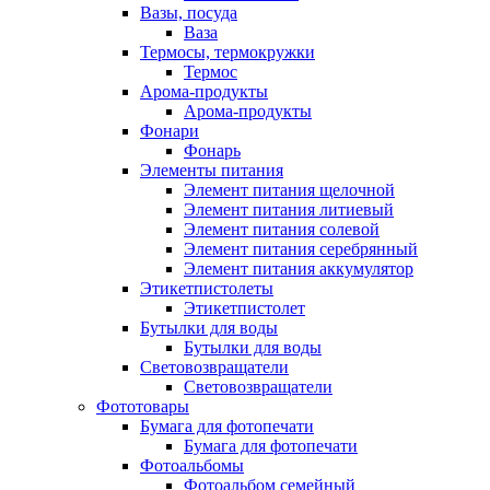
Вазы, посуда
Ваза
Термосы, термокружки
Термос
Арома-продукты
Арома-продукты
Фонари
Фонарь
Элементы питания
Элемент питания щелочной
Элемент питания литиевый
Элемент питания солевой
Элемент питания серебрянный
Элемент питания аккумулятор
Этикетпистолеты
Этикетпистолет
Бутылки для воды
Бутылки для воды
Световозвращатели
Световозвращатели
Фототовары
Бумага для фотопечати
Бумага для фотопечати
Фотоальбомы
Фотоальбом семейный