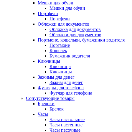
Мешки для обуви
Мешки для обуви
Портфели
Портфели
Обложки для документов
Обложка для документов
Обложки для документов
Портмоне, кошельки, бумажники водителя
Портмоне
Кошелек
Бумажник водителя
Ключницы
Ключница
Ключницы
Зажимы для денег
Зажим для денег
Футляры для телефона
Футляр для телефона
Сопутствующие товары
Брелоки
Брелок
Часы
Часы настольные
Часы настенные
Часы песочные