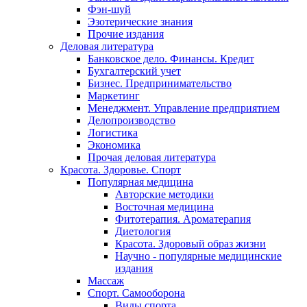
Фэн-шуй
Эзотерические знания
Прочие издания
Деловая литература
Банковское дело. Финансы. Кредит
Бухгалтерский учет
Бизнес. Предпринимательство
Маркетинг
Менеджмент. Управление предприятием
Делопроизводство
Логистика
Экономика
Прочая деловая литература
Красота. Здоровье. Спорт
Популярная медицина
Авторские методики
Восточная медицина
Фитотерапия. Ароматерапия
Диетология
Красота. Здоровый образ жизни
Научно - популярные медицинские
издания
Массаж
Спорт. Самооборона
Виды спорта