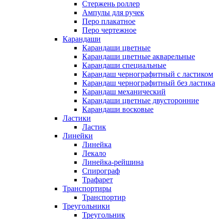
Стержень роллер
Ампулы для ручек
Перо плакатное
Перо чертежное
Карандаши
Карандаши цветные
Карандаши цветные акварельные
Карандаши специальные
Карандаш чернографитный с ластиком
Карандаш чернографитный без ластика
Карандаш механический
Карандаши цветные двусторонние
Карандаши восковые
Ластики
Ластик
Линейки
Линейка
Лекало
Линейка-рейшина
Спирограф
Трафарет
Транспортиры
Транспортир
Треугольники
Треугольник