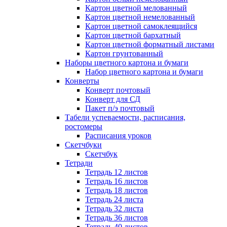
Картон цветной мелованный
Картон цветной немелованный
Картон цветной самоклеящийся
Картон цветной бархатный
Картон цветной форматный листами
Картон грунтованный
Наборы цветного картона и бумаги
Набор цветного картона и бумаги
Конверты
Конверт почтовый
Конверт для СД
Пакет п/э почтовый
Табели успеваемости, расписания,
ростомеры
Расписания уроков
Скетчбуки
Скетчбук
Тетради
Тетрадь 12 листов
Тетрадь 16 листов
Тетрадь 18 листов
Тетрадь 24 листа
Тетрадь 32 листа
Тетрадь 36 листов
Тетрадь 40 листов