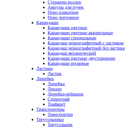
Стержень роллер
Ампулы для ручек
Перо плакатное
Перо чертежное
Карандаши
Карандаши цветные
Карандаши цветные акварельные
Карандаши специальные
Карандаш чернографитный с ластиком
Карандаш чернографитный без ластика
Карандаш механический
Карандаши цветные двусторонние
Карандаши восковые
Ластики
Ластик
Линейки
Линейка
Лекало
Линейка-рейшина
Спирограф
Трафарет
Транспортиры
Транспортир
Треугольники
Треугольник