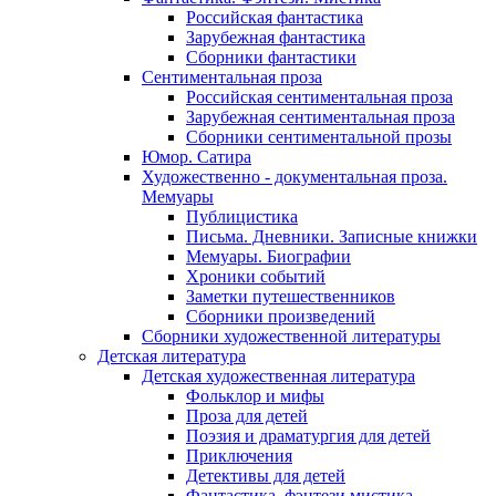
Российская фантастика
Зарубежная фантастика
Сборники фантастики
Сентиментальная проза
Российская сентиментальная проза
Зарубежная сентиментальная проза
Сборники сентиментальной прозы
Юмор. Сатира
Художественно - документальная проза.
Мемуары
Публицистика
Письма. Дневники. Записные книжки
Мемуары. Биографии
Хроники событий
Заметки путешественников
Сборники произведений
Сборники художественной литературы
Детская литература
Детская художественная литература
Фольклор и мифы
Проза для детей
Поэзия и драматургия для детей
Приключения
Детективы для детей
Фантастика, фэнтези мистика