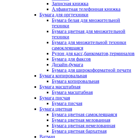
Записная книжка
Алфавитная телефонная книжка
Бумага для оргтехники
Бумага белая для множительной
техники
Бумага цветная для множительной
техники
Бумага для множительной техники
самоклеящаяся
Рулон для касс,банкоматов,терминалов
Бумага для факсов
Дизайн-бумага
Бумага для широкоформатной печати
Бумага копировальная
Бумага копировальная
Бумага масштабная
Бумага масштабная
Бумага писчая
Бумага писчая
Бумага цветная
Бумага цветная самоклеящаяся
Бумага цветная мелованная
Бумага цветная немелованная
Бумага цветная бархатная
Ватман