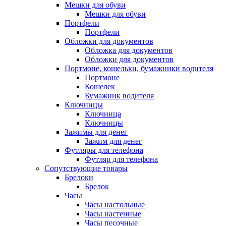
Мешки для обуви
Мешки для обуви
Портфели
Портфели
Обложки для документов
Обложка для документов
Обложки для документов
Портмоне, кошельки, бумажники водителя
Портмоне
Кошелек
Бумажник водителя
Ключницы
Ключница
Ключницы
Зажимы для денег
Зажим для денег
Футляры для телефона
Футляр для телефона
Сопутствующие товары
Брелоки
Брелок
Часы
Часы настольные
Часы настенные
Часы песочные