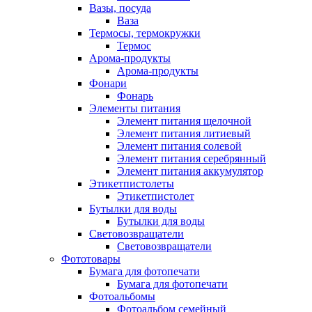
Вазы, посуда
Ваза
Термосы, термокружки
Термос
Арома-продукты
Арома-продукты
Фонари
Фонарь
Элементы питания
Элемент питания щелочной
Элемент питания литиевый
Элемент питания солевой
Элемент питания серебрянный
Элемент питания аккумулятор
Этикетпистолеты
Этикетпистолет
Бутылки для воды
Бутылки для воды
Световозвращатели
Световозвращатели
Фототовары
Бумага для фотопечати
Бумага для фотопечати
Фотоальбомы
Фотоальбом семейный