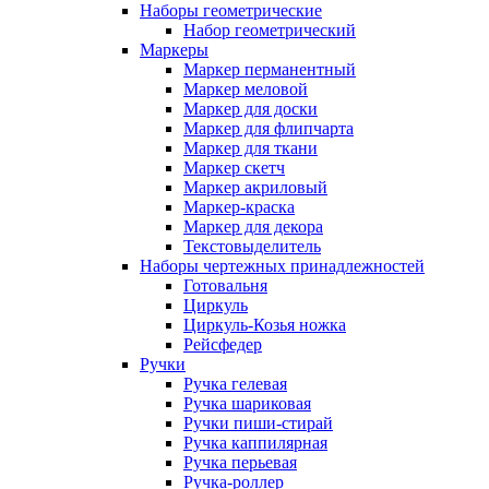
Наборы геометрические
Набор геометрический
Маркеры
Маркер перманентный
Маркер меловой
Маркер для доски
Маркер для флипчарта
Маркер для ткани
Маркер скетч
Маркер акриловый
Маркер-краска
Маркер для декора
Текстовыделитель
Наборы чертежных принадлежностей
Готовальня
Циркуль
Циркуль-Козья ножка
Рейсфедер
Ручки
Ручка гелевая
Ручка шариковая
Ручки пиши-стирай
Ручка каппилярная
Ручка перьевая
Ручка-роллер