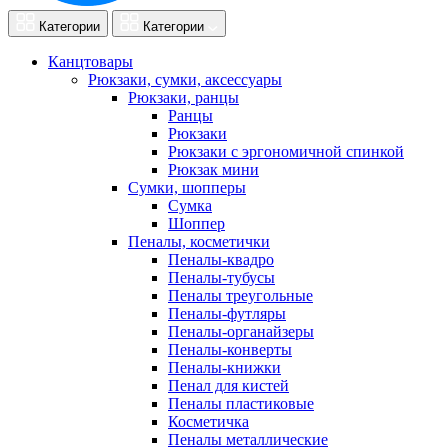
Категории
Категории
Канцтовары
Рюкзаки, сумки, аксессуары
Рюкзаки, ранцы
Ранцы
Рюкзаки
Рюкзаки с эргономичной спинкой
Рюкзак мини
Сумки, шопперы
Сумка
Шоппер
Пеналы, косметички
Пеналы-квадро
Пеналы-тубусы
Пеналы треугольные
Пеналы-футляры
Пеналы-органайзеры
Пеналы-конверты
Пеналы-книжки
Пенал для кистей
Пеналы пластиковые
Косметичка
Пеналы металлические