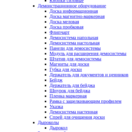
Кнопки силовые
Демонстрационное оборудование
Доска информационная
Доска магнитно-маркерная
Доска меловая
Доска пробковая
Флипчарт
Демосистема напольная
Демосистема настольная
Панели для демосистемы
Модуль для расширения демосистемы
Штатив для демосистемы
Магниты для доски
Губка для доски
Держатель для документов и ценников
Бейдж
Держатель для бейджа
Шнурок для бейджа
Пленка маркерная
Рамка с защелкивающим профилем
Указка
Демосистема настенная
Спрей для очищения доски
Дыроколы
Дырокол