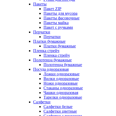
Пакеты
Пакет ZIP
Пакеты для мусора
Пакеты фасовочные
Пакеты майка
Пакет с ручками
Перчатки
Перчатки
Платки бумажные
Платки бумажные
Пленка стрейч
Пленка стрейч
Полотенца бумажные
Полотенца бумажные
Посуда одноразовая
Ложки одноразовые
Вилки одноразовые
Ножи одноразовые
Стаканы одноразовые
Чашки одноразовая
Тарелки одноразовые
Салфетки
Салфетки белые
Салфетки цветные
Салфетки с рисунком