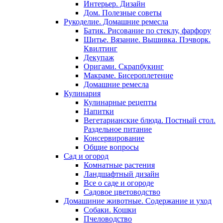
Интерьер. Дизайн
Дом. Полезные советы
Рукоделие. Домашние ремесла
Батик. Рисование по стеклу, фарфору
Шитье. Вязание. Вышивка. Пэчворк.
Квилтинг
Декупаж
Оригами. Скрапбукинг
Макраме. Бисероплетение
Домашние ремесла
Кулинария
Кулинарные рецепты
Напитки
Вегетарианские блюда. Постный стол.
Раздельное питание
Консервирование
Общие вопросы
Сад и огород
Комнатные растения
Ландшафтный дизайн
Все о саде и огороде
Садовое цветоводство
Домашиние животные. Содержание и уход
Собаки. Кошки
Пчеловодство