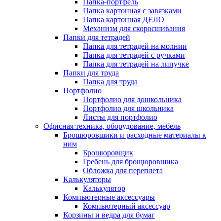
Папка-портфель
Папка картонная с завязками
Папка картонная ДЕЛО
Механизм для скоросшивания
Папки для тетрадей
Папка для тетрадей на молнии
Папка для тетрадей с ручками
Папка для тетрадей на липучке
Папки для труда
Папка для труда
Портфолио
Портфолио для дошкольника
Портфолио для школьника
Листы для портфолио
Офисная техника, оборудование, мебель
Брошюровшики и расходные материалы к
ним
Брошюровщик
Гребень для брощюровшика
Обложка для переплета
Калькуляторы
Калькулятор
Компьютерные аксессуары
Компьютерный аксессуар
Корзины и ведра для бумаг