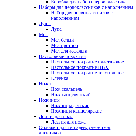
Коробка для набора первоклассника
Наборы для первоклассников с наполнением
Набор для первоклассников с
наполнением
Лупы
Лупа
Мел
Мел белый
Мел цветной
Мел для асфальта
Настольные покрытия
Настольное покрытие пластиковое
Настольное покрытие ПВХ
Настольное покрытие текстильное
Клеёнка
Ножи
Нож скальпель
Нож канцелярский
Ножницы
Ножницы детские
Ножницы канцелярские
Лезвия для ножа
Лезвия для ножа
Обложки для тетрадей, учебников,
дневников