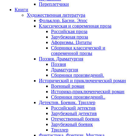
Переплетчики
Книги
Художественная литература
Фольклор. Басни. Эпос
Классическая и современная проза
Российская проза
Зарубежная проза
Афоризмы. Цитаты
Сборники классической и
современной прозы
Поэзия. Драматургия
Поэзия
Драматургия
Сборники произведений.
Исторический и приключенческий роман
Военный роман
Историко-приключенческий роман
Сборники произведений..
Детектив. Боевик. Триллер
Российский детектив
Зарубежный детектив
Отечественный боевик
Зарубежный боевик
Триллер
Фантастика. Фэнтези. Мистика