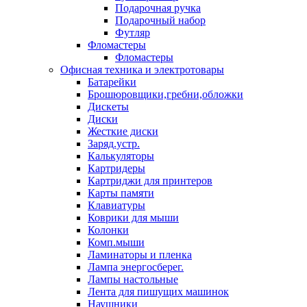
Подарочная ручка
Подарочный набор
Футляр
Фломастеры
Фломастеры
Офисная техника и электротовары
Батарейки
Брошюровщики,гребни,обложки
Дискеты
Диски
Жесткие диски
Заряд.устр.
Калькуляторы
Картридеры
Картриджи для принтеров
Карты памяти
Клавиатуры
Коврики для мыши
Колонки
Комп.мыши
Ламинаторы и пленка
Лампа энергосберег.
Лампы настольные
Лента для пишущих машинок
Наушники