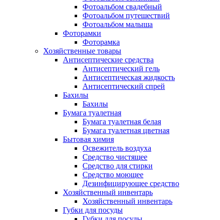
Фотоальбом свадебный
Фотоальбом путешествий
Фотоальбом малыша
Фоторамки
Фоторамка
Хозяйственные товары
Антисептические средства
Антисептический гель
Антисептическая жидкость
Антисептический спрей
Бахилы
Бахилы
Бумага туалетная
Бумага туалетная белая
Бумага туалетная цветная
Бытовая химия
Освежитель воздуха
Средство чистящее
Средство для стирки
Средство моющее
Дезинфицирующее средство
Хозяйственный инвентарь
Хозяйственный инвентарь
Губки для посуды
Губки для посуды