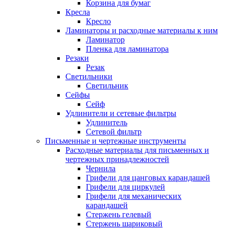
Корзина для бумаг
Кресла
Кресло
Ламинаторы и расходные материалы к ним
Ламинатор
Пленка для ламинатора
Резаки
Резак
Светильники
Светильник
Сейфы
Сейф
Удлинители и сетевые фильтры
Удлинитель
Сетевой фильтр
Письменные и чертежные инструменты
Расходные материалы для письменных и
чертежных принадлежностей
Чернила
Грифели для цанговых карандашей
Грифели для циркулей
Грифели для механических
карандашей
Стержень гелевый
Стержень шариковый