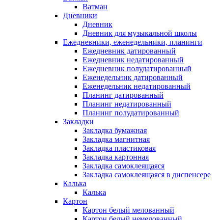
Ватман
Дневники
Дневник
Дневник для музыкальной школы
Ежедневники, еженедельники, планинги
Ежедневник датированный
Ежедневник недатированный
Ежедневник полудатированный
Еженедельник датированный
Еженедельник недатированный
Планинг датированный
Планинг недатированный
Планинг полудатированный
Закладки
Закладка бумажная
Закладка магнитная
Закладка пластиковая
Закладка картонная
Закладка самоклеящаяся
Закладка самоклеящаяся в диспенсере
Калька
Калька
Картон
Картон белый мелованный
Картон белый немелованный