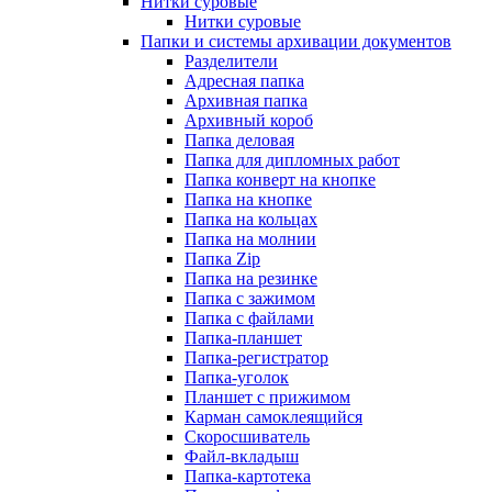
Нитки суровые
Нитки суровые
Папки и системы архивации документов
Разделители
Адресная папка
Архивная папка
Архивный короб
Папка деловая
Папка для дипломных работ
Папка конверт на кнопке
Папка на кнопке
Папка на кольцах
Папка на молнии
Папка Zip
Папка на резинке
Папка с зажимом
Папка с файлами
Папка-планшет
Папка-регистратор
Папка-уголок
Планшет с прижимом
Карман самоклеящийся
Скоросшиватель
Файл-вкладыш
Папка-картотека