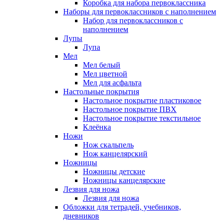
Коробка для набора первоклассника
Наборы для первоклассников с наполнением
Набор для первоклассников с
наполнением
Лупы
Лупа
Мел
Мел белый
Мел цветной
Мел для асфальта
Настольные покрытия
Настольное покрытие пластиковое
Настольное покрытие ПВХ
Настольное покрытие текстильное
Клеёнка
Ножи
Нож скальпель
Нож канцелярский
Ножницы
Ножницы детские
Ножницы канцелярские
Лезвия для ножа
Лезвия для ножа
Обложки для тетрадей, учебников,
дневников