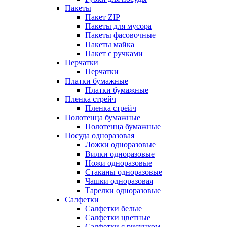
Пакеты
Пакет ZIP
Пакеты для мусора
Пакеты фасовочные
Пакеты майка
Пакет с ручками
Перчатки
Перчатки
Платки бумажные
Платки бумажные
Пленка стрейч
Пленка стрейч
Полотенца бумажные
Полотенца бумажные
Посуда одноразовая
Ложки одноразовые
Вилки одноразовые
Ножи одноразовые
Стаканы одноразовые
Чашки одноразовая
Тарелки одноразовые
Салфетки
Салфетки белые
Салфетки цветные
Салфетки с рисунком