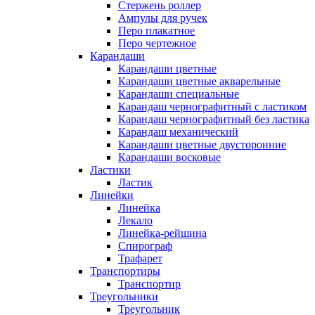
Стержень роллер
Ампулы для ручек
Перо плакатное
Перо чертежное
Карандаши
Карандаши цветные
Карандаши цветные акварельные
Карандаши специальные
Карандаш чернографитный с ластиком
Карандаш чернографитный без ластика
Карандаш механический
Карандаши цветные двусторонние
Карандаши восковые
Ластики
Ластик
Линейки
Линейка
Лекало
Линейка-рейшина
Спирограф
Трафарет
Транспортиры
Транспортир
Треугольники
Треугольник