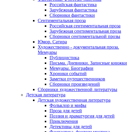
Российская фантастика
Зарубежная фантастика
Сборники фантастики
Сентиментальная проза
Российская сентиментальная проза
Зарубежная сентиментальная проза
Сборники сентиментальной прозы
Юмор. Сатира
Художественно - документальная проза.
Мемуары
Публицистика
Письма. Дневники. Записные книжки
Мемуары. Биографии
Хроники событий
Заметки путешественников
Сборники произведений
Сборники художественной литературы
Детская литература
Детская художественная литература
Фольклор и мифы
Проза для детей
Поэзия и драматургия для детей
Приключения
Детективы для детей
Фантастика, фэнтези мистика