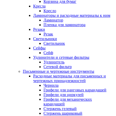
Корзина для бумаг
Кресла
Кресло
Ламинаторы и расходные материалы к ним
Ламинатор
Пленка для ламинатора
Резаки
Резак
Светильники
Светильник
Сейфы
Сейф
Удлинители и сетевые фильтры
Удлинитель
Сетевой фильтр
Письменные и чертежные инструменты
Расходные материалы для письменных и
чертежных принадлежностей
Чернила
Грифели для цанговых карандашей
Грифели для циркулей
Грифели для механических
карандашей
Стержень гелевый
Стержень шариковый