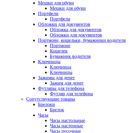
Мешки для обуви
Мешки для обуви
Портфели
Портфели
Обложки для документов
Обложка для документов
Обложки для документов
Портмоне, кошельки, бумажники водителя
Портмоне
Кошелек
Бумажник водителя
Ключницы
Ключница
Ключницы
Зажимы для денег
Зажим для денег
Футляры для телефона
Футляр для телефона
Сопутствующие товары
Брелоки
Брелок
Часы
Часы настольные
Часы настенные
Часы песочные