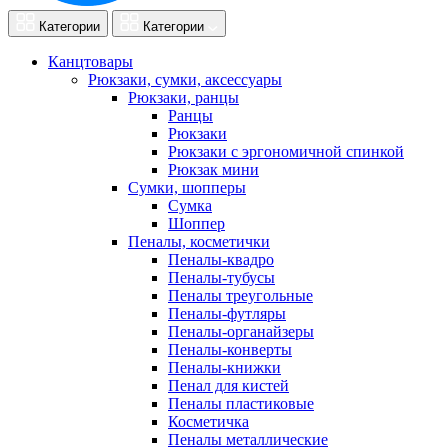
Категории
Категории
Канцтовары
Рюкзаки, сумки, аксессуары
Рюкзаки, ранцы
Ранцы
Рюкзаки
Рюкзаки с эргономичной спинкой
Рюкзак мини
Сумки, шопперы
Сумка
Шоппер
Пеналы, косметички
Пеналы-квадро
Пеналы-тубусы
Пеналы треугольные
Пеналы-футляры
Пеналы-органайзеры
Пеналы-конверты
Пеналы-книжки
Пенал для кистей
Пеналы пластиковые
Косметичка
Пеналы металлические