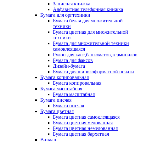
Записная книжка
Алфавитная телефонная книжка
Бумага для оргтехники
Бумага белая для множительной
техники
Бумага цветная для множительной
техники
Бумага для множительной техники
самоклеящаяся
Рулон для касс,банкоматов,терминалов
Бумага для факсов
Дизайн-бумага
Бумага для широкоформатной печати
Бумага копировальная
Бумага копировальная
Бумага масштабная
Бумага масштабная
Бумага писчая
Бумага писчая
Бумага цветная
Бумага цветная самоклеящаяся
Бумага цветная мелованная
Бумага цветная немелованная
Бумага цветная бархатная
Ватман