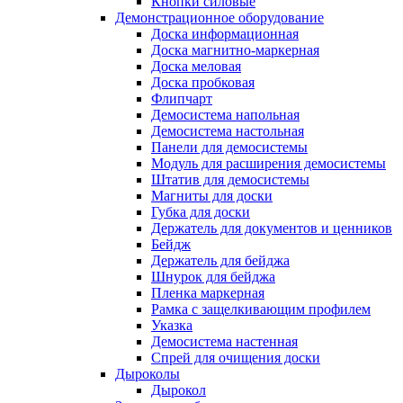
Кнопки силовые
Демонстрационное оборудование
Доска информационная
Доска магнитно-маркерная
Доска меловая
Доска пробковая
Флипчарт
Демосистема напольная
Демосистема настольная
Панели для демосистемы
Модуль для расширения демосистемы
Штатив для демосистемы
Магниты для доски
Губка для доски
Держатель для документов и ценников
Бейдж
Держатель для бейджа
Шнурок для бейджа
Пленка маркерная
Рамка с защелкивающим профилем
Указка
Демосистема настенная
Спрей для очищения доски
Дыроколы
Дырокол