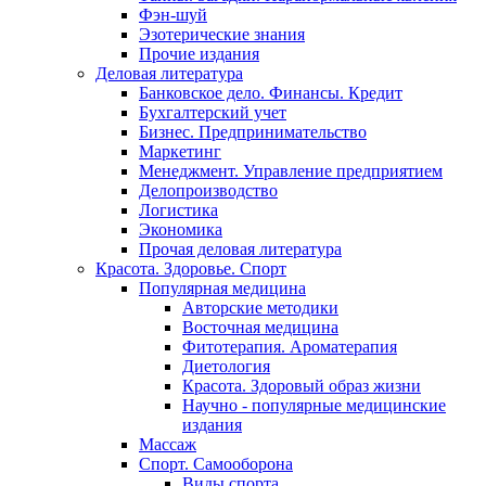
Фэн-шуй
Эзотерические знания
Прочие издания
Деловая литература
Банковское дело. Финансы. Кредит
Бухгалтерский учет
Бизнес. Предпринимательство
Маркетинг
Менеджмент. Управление предприятием
Делопроизводство
Логистика
Экономика
Прочая деловая литература
Красота. Здоровье. Спорт
Популярная медицина
Авторские методики
Восточная медицина
Фитотерапия. Ароматерапия
Диетология
Красота. Здоровый образ жизни
Научно - популярные медицинские
издания
Массаж
Спорт. Самооборона
Виды спорта