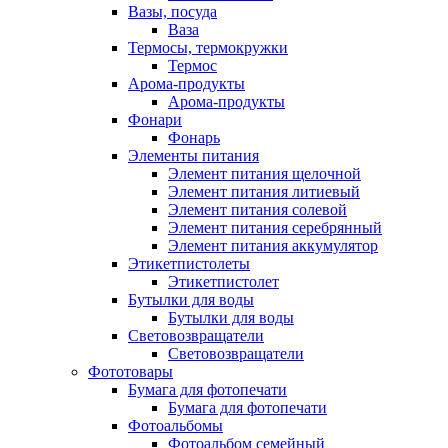
Вазы, посуда
Ваза
Термосы, термокружки
Термос
Арома-продукты
Арома-продукты
Фонари
Фонарь
Элементы питания
Элемент питания щелочной
Элемент питания литиевый
Элемент питания солевой
Элемент питания серебрянный
Элемент питания аккумулятор
Этикетпистолеты
Этикетпистолет
Бутылки для воды
Бутылки для воды
Световозвращатели
Световозвращатели
Фототовары
Бумага для фотопечати
Бумага для фотопечати
Фотоальбомы
Фотоальбом семейный