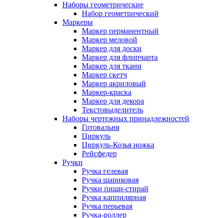
Наборы геометрические
Набор геометрический
Маркеры
Маркер перманентный
Маркер меловой
Маркер для доски
Маркер для флипчарта
Маркер для ткани
Маркер скетч
Маркер акриловый
Маркер-краска
Маркер для декора
Текстовыделитель
Наборы чертежных принадлежностей
Готовальня
Циркуль
Циркуль-Козья ножка
Рейсфедер
Ручки
Ручка гелевая
Ручка шариковая
Ручки пиши-стирай
Ручка каппилярная
Ручка перьевая
Ручка-роллер