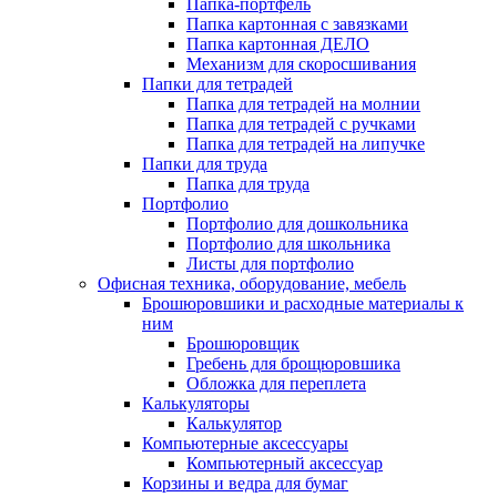
Папка-портфель
Папка картонная с завязками
Папка картонная ДЕЛО
Механизм для скоросшивания
Папки для тетрадей
Папка для тетрадей на молнии
Папка для тетрадей с ручками
Папка для тетрадей на липучке
Папки для труда
Папка для труда
Портфолио
Портфолио для дошкольника
Портфолио для школьника
Листы для портфолио
Офисная техника, оборудование, мебель
Брошюровшики и расходные материалы к
ним
Брошюровщик
Гребень для брощюровшика
Обложка для переплета
Калькуляторы
Калькулятор
Компьютерные аксессуары
Компьютерный аксессуар
Корзины и ведра для бумаг