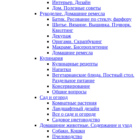
Интерьер. Дизайн
Дом. Полезные советы
Рукоделие. Домашние ремесла
Батик. Рисование по стеклу, фарфору
Шитье. Вязание. Вышивка. Пэчворк.
Квилтинг
Декупаж
Оригами. Скрапбукинг
Макраме. Бисероплетение
Домашние ремесла
Кулинария
Кулинарные рецепты
Напитки
Вегетарианские блюда. Постный стол.
Раздельное питание
Консервирование
Общие вопросы
Сад и огород
Комнатные растения
Ландшафтный дизайн
Все о саде и огороде
Садовое цветоводство
Домашиние животные. Содержание и уход
Собаки. Кошки
Пчеловодство