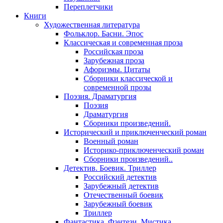
Переплетчики
Книги
Художественная литература
Фольклор. Басни. Эпос
Классическая и современная проза
Российская проза
Зарубежная проза
Афоризмы. Цитаты
Сборники классической и
современной прозы
Поэзия. Драматургия
Поэзия
Драматургия
Сборники произведений.
Исторический и приключенческий роман
Военный роман
Историко-приключенческий роман
Сборники произведений..
Детектив. Боевик. Триллер
Российский детектив
Зарубежный детектив
Отечественный боевик
Зарубежный боевик
Триллер
Фантастика. Фэнтези. Мистика