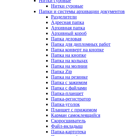
Нитки суровые
Нитки суровые
Папки и системы архивации документов
Разделители
Адресная папка
Архивная папка
Архивный короб
Папка деловая
Папка для дипломных работ
Папка конверт на кнопке
Папка на кнопке
Папка на кольцах
Папка на молнии
Папка Zip
Папка на резинке
Папка с зажимом
Папка с файлами
Папка-планшет
Папка-регистратор
Папка-уголок
Планшет с прижимом
Карман самоклеящийся
Скоросшиватель
Файл-вкладыш
Папка-картотека