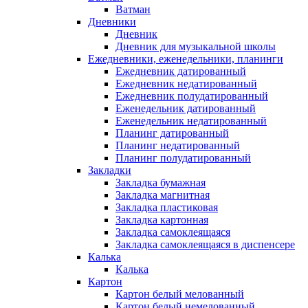
Ватман
Дневники
Дневник
Дневник для музыкальной школы
Ежедневники, еженедельники, планинги
Ежедневник датированный
Ежедневник недатированный
Ежедневник полудатированный
Еженедельник датированный
Еженедельник недатированный
Планинг датированный
Планинг недатированный
Планинг полудатированный
Закладки
Закладка бумажная
Закладка магнитная
Закладка пластиковая
Закладка картонная
Закладка самоклеящаяся
Закладка самоклеящаяся в диспенсере
Калька
Калька
Картон
Картон белый мелованный
Картон белый немелованный