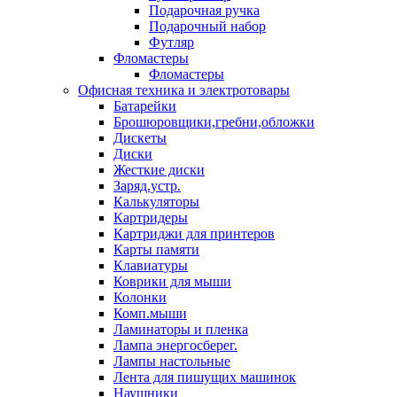
Подарочная ручка
Подарочный набор
Футляр
Фломастеры
Фломастеры
Офисная техника и электротовары
Батарейки
Брошюровщики,гребни,обложки
Дискеты
Диски
Жесткие диски
Заряд.устр.
Калькуляторы
Картридеры
Картриджи для принтеров
Карты памяти
Клавиатуры
Коврики для мыши
Колонки
Комп.мыши
Ламинаторы и пленка
Лампа энергосберег.
Лампы настольные
Лента для пишущих машинок
Наушники