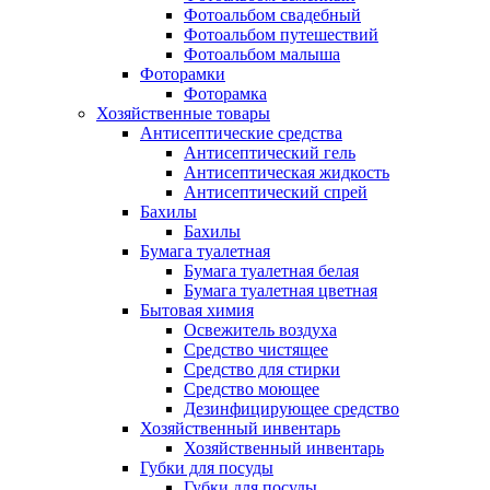
Фотоальбом свадебный
Фотоальбом путешествий
Фотоальбом малыша
Фоторамки
Фоторамка
Хозяйственные товары
Антисептические средства
Антисептический гель
Антисептическая жидкость
Антисептический спрей
Бахилы
Бахилы
Бумага туалетная
Бумага туалетная белая
Бумага туалетная цветная
Бытовая химия
Освежитель воздуха
Средство чистящее
Средство для стирки
Средство моющее
Дезинфицирующее средство
Хозяйственный инвентарь
Хозяйственный инвентарь
Губки для посуды
Губки для посуды