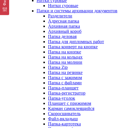
Нитки суровые
Нитки суровые
Папки и системы архивации документов
Разделители
Адресная папка
Архивная папка
Архивный короб
Папка деловая
Папка для дипломных работ
Папка конверт на кнопке
Папка на кнопке
Папка на кольцах
Папка на молнии
Папка Zip
Папка на резинке
Папка с зажимом
Папка с файлами
Папка-планшет
Папка-регистратор
Папка-уголок
Планшет с прижимом
Карман самоклеящийся
Скоросшиватель
Файл-вкладыш
Папка-картотека