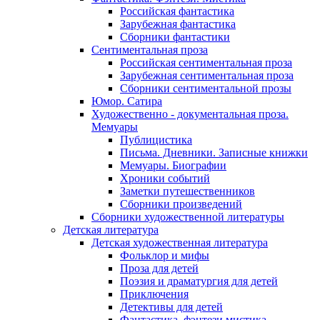
Российская фантастика
Зарубежная фантастика
Сборники фантастики
Сентиментальная проза
Российская сентиментальная проза
Зарубежная сентиментальная проза
Сборники сентиментальной прозы
Юмор. Сатира
Художественно - документальная проза.
Мемуары
Публицистика
Письма. Дневники. Записные книжки
Мемуары. Биографии
Хроники событий
Заметки путешественников
Сборники произведений
Сборники художественной литературы
Детская литература
Детская художественная литература
Фольклор и мифы
Проза для детей
Поэзия и драматургия для детей
Приключения
Детективы для детей
Фантастика, фэнтези мистика