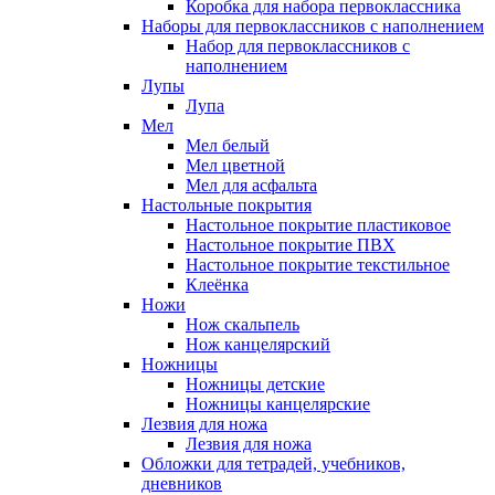
Коробка для набора первоклассника
Наборы для первоклассников с наполнением
Набор для первоклассников с
наполнением
Лупы
Лупа
Мел
Мел белый
Мел цветной
Мел для асфальта
Настольные покрытия
Настольное покрытие пластиковое
Настольное покрытие ПВХ
Настольное покрытие текстильное
Клеёнка
Ножи
Нож скальпель
Нож канцелярский
Ножницы
Ножницы детские
Ножницы канцелярские
Лезвия для ножа
Лезвия для ножа
Обложки для тетрадей, учебников,
дневников