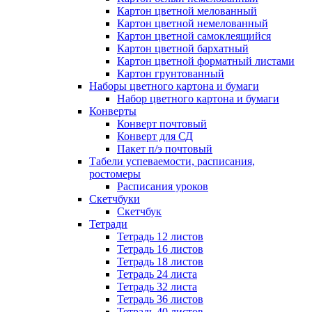
Картон цветной мелованный
Картон цветной немелованный
Картон цветной самоклеящийся
Картон цветной бархатный
Картон цветной форматный листами
Картон грунтованный
Наборы цветного картона и бумаги
Набор цветного картона и бумаги
Конверты
Конверт почтовый
Конверт для СД
Пакет п/э почтовый
Табели успеваемости, расписания,
ростомеры
Расписания уроков
Скетчбуки
Скетчбук
Тетради
Тетрадь 12 листов
Тетрадь 16 листов
Тетрадь 18 листов
Тетрадь 24 листа
Тетрадь 32 листа
Тетрадь 36 листов
Тетрадь 40 листов