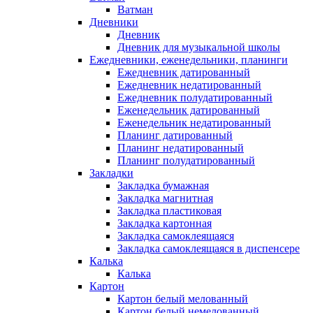
Ватман
Дневники
Дневник
Дневник для музыкальной школы
Ежедневники, еженедельники, планинги
Ежедневник датированный
Ежедневник недатированный
Ежедневник полудатированный
Еженедельник датированный
Еженедельник недатированный
Планинг датированный
Планинг недатированный
Планинг полудатированный
Закладки
Закладка бумажная
Закладка магнитная
Закладка пластиковая
Закладка картонная
Закладка самоклеящаяся
Закладка самоклеящаяся в диспенсере
Калька
Калька
Картон
Картон белый мелованный
Картон белый немелованный