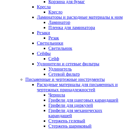
Корзина для бумаг
Кресла
Кресло
Ламинаторы и расходные материалы к ним
Ламинатор
Пленка для ламинатора
Резаки
Резак
Светильники
Светильник
Сейфы
Сейф
Удлинители и сетевые фильтры
Удлинитель
Сетевой фильтр
Письменные и чертежные инструменты
Расходные материалы для письменных и
чертежных принадлежностей
Чернила
Грифели для цанговых карандашей
Грифели для циркулей
Грифели для механических
карандашей
Стержень гелевый
Стержень шариковый