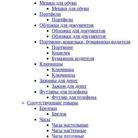
Мешки для обуви
Мешки для обуви
Портфели
Портфели
Обложки для документов
Обложка для документов
Обложки для документов
Портмоне, кошельки, бумажники водителя
Портмоне
Кошелек
Бумажник водителя
Ключницы
Ключница
Ключницы
Зажимы для денег
Зажим для денег
Футляры для телефона
Футляр для телефона
Сопутствующие товары
Брелоки
Брелок
Часы
Часы настольные
Часы настенные
Часы песочные