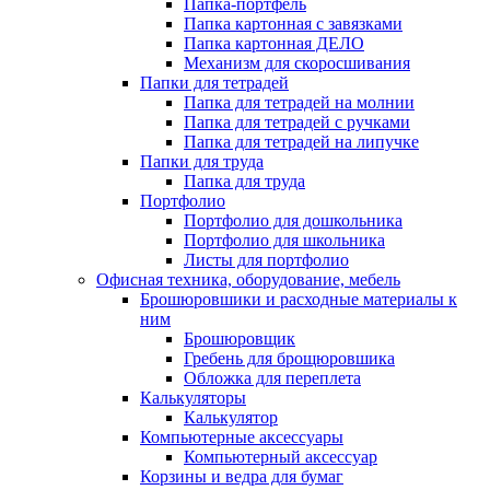
Папка-портфель
Папка картонная с завязками
Папка картонная ДЕЛО
Механизм для скоросшивания
Папки для тетрадей
Папка для тетрадей на молнии
Папка для тетрадей с ручками
Папка для тетрадей на липучке
Папки для труда
Папка для труда
Портфолио
Портфолио для дошкольника
Портфолио для школьника
Листы для портфолио
Офисная техника, оборудование, мебель
Брошюровшики и расходные материалы к
ним
Брошюровщик
Гребень для брощюровшика
Обложка для переплета
Калькуляторы
Калькулятор
Компьютерные аксессуары
Компьютерный аксессуар
Корзины и ведра для бумаг