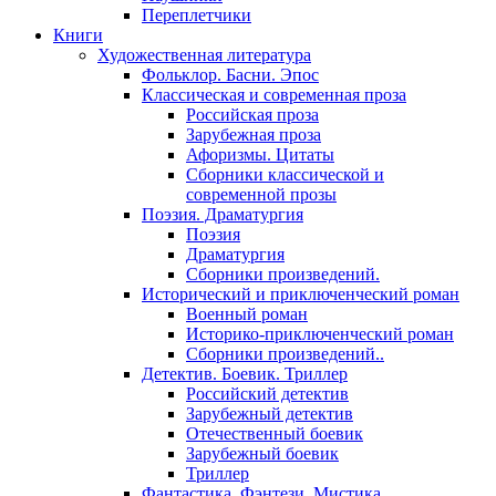
Переплетчики
Книги
Художественная литература
Фольклор. Басни. Эпос
Классическая и современная проза
Российская проза
Зарубежная проза
Афоризмы. Цитаты
Сборники классической и
современной прозы
Поэзия. Драматургия
Поэзия
Драматургия
Сборники произведений.
Исторический и приключенческий роман
Военный роман
Историко-приключенческий роман
Сборники произведений..
Детектив. Боевик. Триллер
Российский детектив
Зарубежный детектив
Отечественный боевик
Зарубежный боевик
Триллер
Фантастика. Фэнтези. Мистика