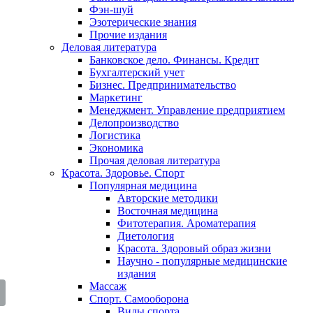
Фэн-шуй
Эзотерические знания
Прочие издания
Деловая литература
Банковское дело. Финансы. Кредит
Бухгалтерский учет
Бизнес. Предпринимательство
Маркетинг
Менеджмент. Управление предприятием
Делопроизводство
Логистика
Экономика
Прочая деловая литература
Красота. Здоровье. Спорт
Популярная медицина
Авторские методики
Восточная медицина
Фитотерапия. Ароматерапия
Диетология
Красота. Здоровый образ жизни
Научно - популярные медицинские
издания
Массаж
Спорт. Самооборона
Виды спорта