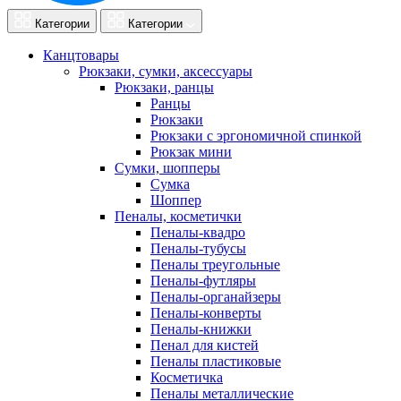
Категории
Категории
Канцтовары
Рюкзаки, сумки, аксессуары
Рюкзаки, ранцы
Ранцы
Рюкзаки
Рюкзаки с эргономичной спинкой
Рюкзак мини
Сумки, шопперы
Сумка
Шоппер
Пеналы, косметички
Пеналы-квадро
Пеналы-тубусы
Пеналы треугольные
Пеналы-футляры
Пеналы-органайзеры
Пеналы-конверты
Пеналы-книжки
Пенал для кистей
Пеналы пластиковые
Косметичка
Пеналы металлические