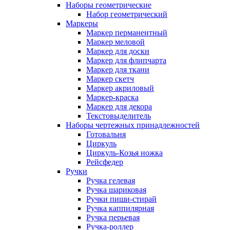
Наборы геометрические
Набор геометрический
Маркеры
Маркер перманентный
Маркер меловой
Маркер для доски
Маркер для флипчарта
Маркер для ткани
Маркер скетч
Маркер акриловый
Маркер-краска
Маркер для декора
Текстовыделитель
Наборы чертежных принадлежностей
Готовальня
Циркуль
Циркуль-Козья ножка
Рейсфедер
Ручки
Ручка гелевая
Ручка шариковая
Ручки пиши-стирай
Ручка каппилярная
Ручка перьевая
Ручка-роллер