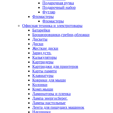
Подарочная ручка
Подарочный набор
Футляр
Фломастеры
Фломастеры
Офисная техника и электротовары
Батарейки
Брошюровщики,гребни,обложки
Дискеты
Диски
Жесткие диски
Заряд.устр.
Калькуляторы
Картридеры
Картриджи для принтеров
Карты памяти
Клавиатуры
Коврики для мыши
Колонки
Комп.мыши
Ламинаторы и пленка
Лампа энергосберег.
Лампы настольные
Лента для пишущих машинок
Наушники