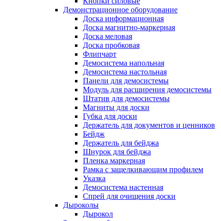
Кнопки силовые
Демонстрационное оборудование
Доска информационная
Доска магнитно-маркерная
Доска меловая
Доска пробковая
Флипчарт
Демосистема напольная
Демосистема настольная
Панели для демосистемы
Модуль для расширения демосистемы
Штатив для демосистемы
Магниты для доски
Губка для доски
Держатель для документов и ценников
Бейдж
Держатель для бейджа
Шнурок для бейджа
Пленка маркерная
Рамка с защелкивающим профилем
Указка
Демосистема настенная
Спрей для очищения доски
Дыроколы
Дырокол