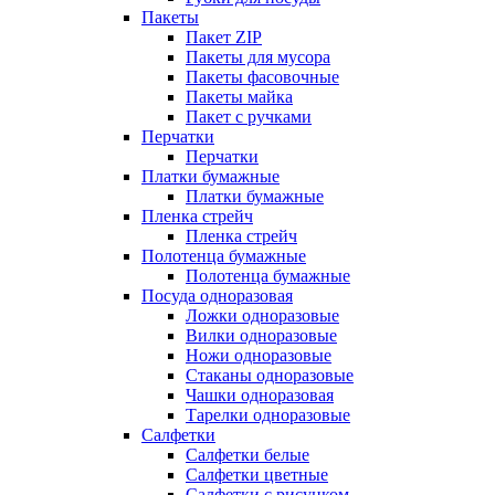
Пакеты
Пакет ZIP
Пакеты для мусора
Пакеты фасовочные
Пакеты майка
Пакет с ручками
Перчатки
Перчатки
Платки бумажные
Платки бумажные
Пленка стрейч
Пленка стрейч
Полотенца бумажные
Полотенца бумажные
Посуда одноразовая
Ложки одноразовые
Вилки одноразовые
Ножи одноразовые
Стаканы одноразовые
Чашки одноразовая
Тарелки одноразовые
Салфетки
Салфетки белые
Салфетки цветные
Салфетки с рисунком