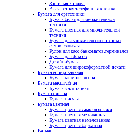
Записная книжка
Алфавитная телефонная книжка
Бумага для оргтехники
Бумага белая для множительной
техники
Бумага цветная для множительной
техники
Бумага для множительной техники
самоклеящаяся
Рулон для касс,банкоматов,терминалов
Бумага для факсов
Дизайн-бумага
Бумага для широкоформатной печати
Бумага копировальная
Бумага копировальная
Бумага масштабная
Бумага масштабная
Бумага писчая
Бумага писчая
Бумага цветная
Бумага цветная самоклеящаяся
Бумага цветная мелованная
Бумага цветная немелованная
Бумага цветная бархатная
Ватман