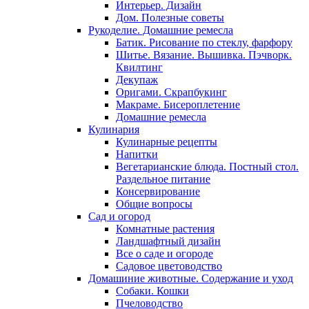
Интерьер. Дизайн
Дом. Полезные советы
Рукоделие. Домашние ремесла
Батик. Рисование по стеклу, фарфору
Шитье. Вязание. Вышивка. Пэчворк.
Квилтинг
Декупаж
Оригами. Скрапбукинг
Макраме. Бисероплетение
Домашние ремесла
Кулинария
Кулинарные рецепты
Напитки
Вегетарианские блюда. Постный стол.
Раздельное питание
Консервирование
Общие вопросы
Сад и огород
Комнатные растения
Ландшафтный дизайн
Все о саде и огороде
Садовое цветоводство
Домашиние животные. Содержание и уход
Собаки. Кошки
Пчеловодство