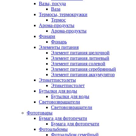
Вазы, посуда
Ваза
Термосы, термокружки
Термос
Арома-продукты
Арома-продукты
Фонари
Фонарь
Элементы питания
Элемент питания щелочной
Элемент питания литиевый
Элемент питания солевой
Элемент питания серебрянный
Элемент питания аккумулятор
Этикетпистолеты
Этикетпистолет
Бутылки для воды
Бутылки для воды
Световозвращатели
Световозвращатели
Фототовары
Бумага для фотопечати
Бумага для фотопечати
Фотоальбомы
Фотоальбом семейный