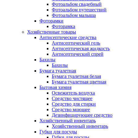
Фотоальбом свадебный
Фотоальбом путешествий
Фотоальбом малыша
Фоторамки
Фоторамка
Хозяйственные товары
Антисептические средства
Антисептический гель
Антисептическая жидкость
Антисептический спрей
Бахилы
Бахилы
Бумага туалетная
Бумага туалетная белая
Бумага туалетная цветная
Бытовая химия
Освежитель воздуха
Средство чистящее
Средство для стирки
Средство моющее
Дезинфицирующее средство
Хозяйственный инвентарь
Хозяйственный инвентарь
Губки для посуды
Губки для посуды