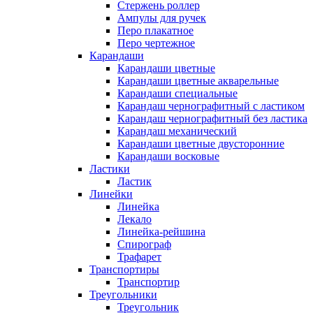
Стержень роллер
Ампулы для ручек
Перо плакатное
Перо чертежное
Карандаши
Карандаши цветные
Карандаши цветные акварельные
Карандаши специальные
Карандаш чернографитный с ластиком
Карандаш чернографитный без ластика
Карандаш механический
Карандаши цветные двусторонние
Карандаши восковые
Ластики
Ластик
Линейки
Линейка
Лекало
Линейка-рейшина
Спирограф
Трафарет
Транспортиры
Транспортир
Треугольники
Треугольник