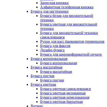
Записная книжка
Алфавитная телефонная книжка
Бумага для оргтехники
Бумага белая для множительной
техники
Бумага цветная для множительной
техники
Бумага для множительной техники
самоклеящаяся
Рулон для касс,банкоматов,терминалов
Бумага для факсов
Дизайн-бумага
Бумага для широкоформатной печати
Бумага копировальная
Бумага копировальная
Бумага масштабная
Бумага масштабная
Бумага писчая
Бумага писчая
Бумага цветная
Бумага цветная самоклеящаяся
Бумага цветная мелованная
Бумага цветная немелованная
Бумага цветная бархатная
Ватман