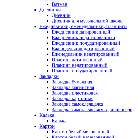
Ватман
Дневники
Дневник
Дневник для музыкальной школы
Ежедневники, еженедельники, планинги
Ежедневник датированный
Ежедневник недатированный
Ежедневник полудатированный
Еженедельник датированный
Еженедельник недатированный
Планинг датированный
Планинг недатированный
Планинг полудатированный
Закладки
Закладка бумажная
Закладка магнитная
Закладка пластиковая
Закладка картонная
Закладка самоклеящаяся
Закладка самоклеящаяся в диспенсере
Калька
Калька
Картон
Картон белый мелованный
Картон белый немелованный