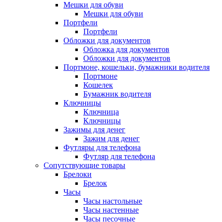
Мешки для обуви
Мешки для обуви
Портфели
Портфели
Обложки для документов
Обложка для документов
Обложки для документов
Портмоне, кошельки, бумажники водителя
Портмоне
Кошелек
Бумажник водителя
Ключницы
Ключница
Ключницы
Зажимы для денег
Зажим для денег
Футляры для телефона
Футляр для телефона
Сопутствующие товары
Брелоки
Брелок
Часы
Часы настольные
Часы настенные
Часы песочные