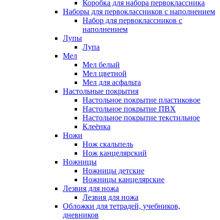
Коробка для набора первоклассника
Наборы для первоклассников с наполнением
Набор для первоклассников с
наполнением
Лупы
Лупа
Мел
Мел белый
Мел цветной
Мел для асфальта
Настольные покрытия
Настольное покрытие пластиковое
Настольное покрытие ПВХ
Настольное покрытие текстильное
Клеёнка
Ножи
Нож скальпель
Нож канцелярский
Ножницы
Ножницы детские
Ножницы канцелярские
Лезвия для ножа
Лезвия для ножа
Обложки для тетрадей, учебников,
дневников