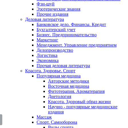
Фэн-шуй
Эзотерические знания
Прочие издания
Деловая литература
Банковское дело. Финансы. Кредит
Бухгалтерский учет
Бизнес. Предпринимательство
Маркетинг
Менеджмент. Управление предприятием
Делопроизводство
Логистика
Экономика
Прочая деловая литература
Красота. Здоровье. Спорт
Популярная медицина
Авторские методики
Восточная медицина
Фитотерапия. Ароматерапия
Диетология
Красота. Здоровый образ жизни
Научно - популярные медицинские
издания
Массаж
Спорт. Самооборона
Виды спорта