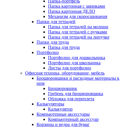
Папка-портфель
Папка картонная с завязками
Папка картонная ДЕЛО
Механизм для скоросшивания
Папки для тетрадей
Папка для тетрадей на молнии
Папка для тетрадей с ручками
Папка для тетрадей на липучке
Папки для труда
Папка для труда
Портфолио
Портфолио для дошкольника
Портфолио для школьника
Листы для портфолио
Офисная техника, оборудование, мебель
Брошюровшики и расходные материалы к
ним
Брошюровщик
Гребень для брощюровшика
Обложка для переплета
Калькуляторы
Калькулятор
Компьютерные аксессуары
Компьютерный аксессуар
Корзины и ведра для бумаг