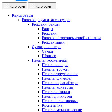
Категории
Категории
Канцтовары
Рюкзаки, сумки, аксессуары
Рюкзаки, ранцы
Ранцы
Рюкзаки
Рюкзаки с эргономичной спинкой
Рюкзак мини
Сумки, шопперы
Сумка
Шоппер
Пеналы, косметички
Пеналы-квадро
Пеналы-тубусы
Пеналы треугольные
Пеналы-футляры
Пеналы-органайзеры
Пеналы-конверты
Пеналы-книжки
Пенал для кистей
Пеналы пластиковые
Косметичка
Пеналы металлические