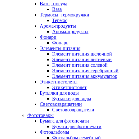
Вазы, посуда
Ваза
Термосы, термокружки
Термос
Арома-продукты
Арома-продукты
Фонари
Фонарь
Элементы питания
Элемент питания щелочной
Элемент питания литиевый
Элемент питания солевой
Элемент питания серебрянный
Элемент питания аккумулятор
Этикетпистолеты
Этикетпистолет
Бутылки для воды
Бутылки для воды
Световозвращатели
Световозвращатели
Фототовары
Бумага для фотопечати
Бумага для фотопечати
Фотоальбомы
Фотоальбом семейный