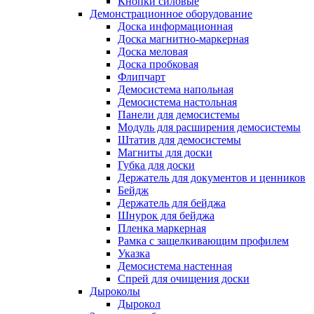
Кнопки силовые
Демонстрационное оборудование
Доска информационная
Доска магнитно-маркерная
Доска меловая
Доска пробковая
Флипчарт
Демосистема напольная
Демосистема настольная
Панели для демосистемы
Модуль для расширения демосистемы
Штатив для демосистемы
Магниты для доски
Губка для доски
Держатель для документов и ценников
Бейдж
Держатель для бейджа
Шнурок для бейджа
Пленка маркерная
Рамка с защелкивающим профилем
Указка
Демосистема настенная
Спрей для очищения доски
Дыроколы
Дырокол