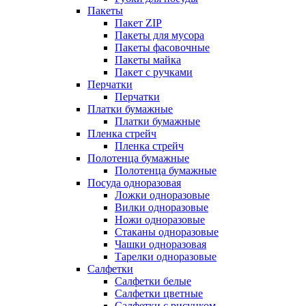
Пакеты
Пакет ZIP
Пакеты для мусора
Пакеты фасовочные
Пакеты майка
Пакет с ручками
Перчатки
Перчатки
Платки бумажные
Платки бумажные
Пленка стрейч
Пленка стрейч
Полотенца бумажные
Полотенца бумажные
Посуда одноразовая
Ложки одноразовые
Вилки одноразовые
Ножи одноразовые
Стаканы одноразовые
Чашки одноразовая
Тарелки одноразовые
Салфетки
Салфетки белые
Салфетки цветные
Салфетки с рисунком