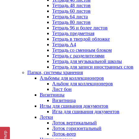
Тетрадь 48 листов
Тетрадь 60 листов
Тетрадь 64 листа
Тетрадь 80 листов
Тетрадь 96 и более листов
Тетрадь предметная
Тетрадь в твердой обложке
Тетрадь А4
Тетрадь со сменным блоком
Тетрадь с разделителями
Тетрадь для музыкальной школы
Тетрадь для записи иностранных слов
Папки, системы хранения
Альбомы для коллекционеров
Альбом для коллекционеров
Лист бон
Визитницы
Визитница
Иглы для сшивания документов
Игла для сшивания документов
Лотки
Лоток вертикальный
Лоток горизонтальный
Фильтр
Лоток-веер