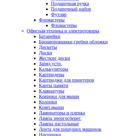
Подарочная ручка
Подарочный набор
Футляр
Фломастеры
Фломастеры
Офисная техника и электротовары
Батарейки
Брошюровщики,гребни,обложки
Дискеты
Диски
Жесткие диски
Заряд.устр.
Калькуляторы
Картридеры
Картриджи для принтеров
Карты памяти
Клавиатуры
Коврики для мыши
Колонки
Комп.мыши
Ламинаторы и пленка
Лампа энергосберег.
Лампы настольные
Лента для пишущих машинок
Наушники