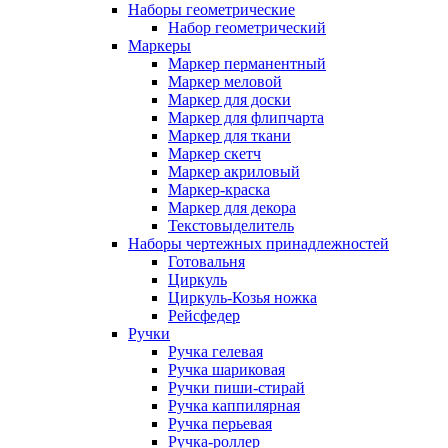
Наборы геометрические
Набор геометрический
Маркеры
Маркер перманентный
Маркер меловой
Маркер для доски
Маркер для флипчарта
Маркер для ткани
Маркер скетч
Маркер акриловый
Маркер-краска
Маркер для декора
Текстовыделитель
Наборы чертежных принадлежностей
Готовальня
Циркуль
Циркуль-Козья ножка
Рейсфедер
Ручки
Ручка гелевая
Ручка шариковая
Ручки пиши-стирай
Ручка каппилярная
Ручка перьевая
Ручка-роллер