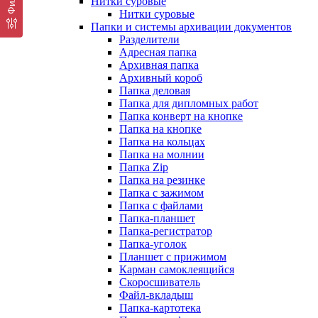
Нитки суровые
Нитки суровые
Папки и системы архивации документов
Разделители
Адресная папка
Архивная папка
Архивный короб
Папка деловая
Папка для дипломных работ
Папка конверт на кнопке
Папка на кнопке
Папка на кольцах
Папка на молнии
Папка Zip
Папка на резинке
Папка с зажимом
Папка с файлами
Папка-планшет
Папка-регистратор
Папка-уголок
Планшет с прижимом
Карман самоклеящийся
Скоросшиватель
Файл-вкладыш
Папка-картотека