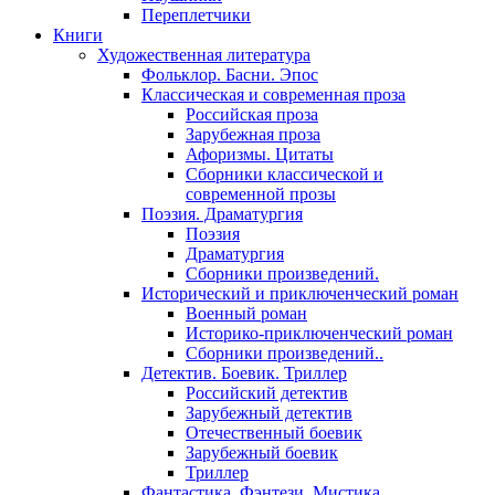
Переплетчики
Книги
Художественная литература
Фольклор. Басни. Эпос
Классическая и современная проза
Российская проза
Зарубежная проза
Афоризмы. Цитаты
Сборники классической и
современной прозы
Поэзия. Драматургия
Поэзия
Драматургия
Сборники произведений.
Исторический и приключенческий роман
Военный роман
Историко-приключенческий роман
Сборники произведений..
Детектив. Боевик. Триллер
Российский детектив
Зарубежный детектив
Отечественный боевик
Зарубежный боевик
Триллер
Фантастика. Фэнтези. Мистика