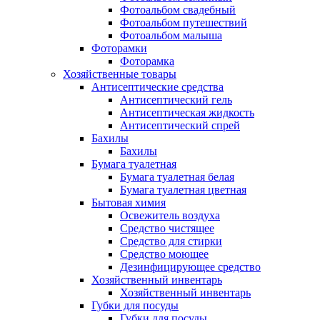
Фотоальбом свадебный
Фотоальбом путешествий
Фотоальбом малыша
Фоторамки
Фоторамка
Хозяйственные товары
Антисептические средства
Антисептический гель
Антисептическая жидкость
Антисептический спрей
Бахилы
Бахилы
Бумага туалетная
Бумага туалетная белая
Бумага туалетная цветная
Бытовая химия
Освежитель воздуха
Средство чистящее
Средство для стирки
Средство моющее
Дезинфицирующее средство
Хозяйственный инвентарь
Хозяйственный инвентарь
Губки для посуды
Губки для посуды