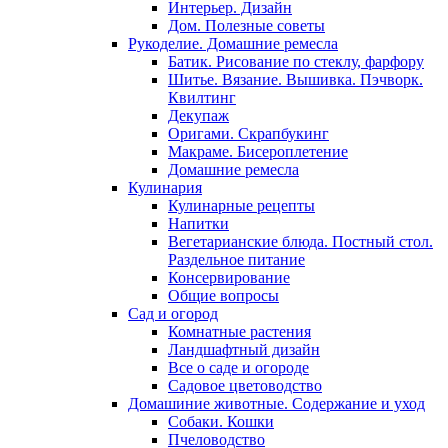
Интерьер. Дизайн
Дом. Полезные советы
Рукоделие. Домашние ремесла
Батик. Рисование по стеклу, фарфору
Шитье. Вязание. Вышивка. Пэчворк.
Квилтинг
Декупаж
Оригами. Скрапбукинг
Макраме. Бисероплетение
Домашние ремесла
Кулинария
Кулинарные рецепты
Напитки
Вегетарианские блюда. Постный стол.
Раздельное питание
Консервирование
Общие вопросы
Сад и огород
Комнатные растения
Ландшафтный дизайн
Все о саде и огороде
Садовое цветоводство
Домашиние животные. Содержание и уход
Собаки. Кошки
Пчеловодство