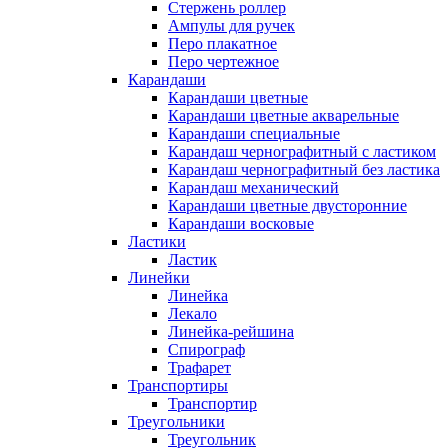
Стержень роллер
Ампулы для ручек
Перо плакатное
Перо чертежное
Карандаши
Карандаши цветные
Карандаши цветные акварельные
Карандаши специальные
Карандаш чернографитный с ластиком
Карандаш чернографитный без ластика
Карандаш механический
Карандаши цветные двусторонние
Карандаши восковые
Ластики
Ластик
Линейки
Линейка
Лекало
Линейка-рейшина
Спирограф
Трафарет
Транспортиры
Транспортир
Треугольники
Треугольник