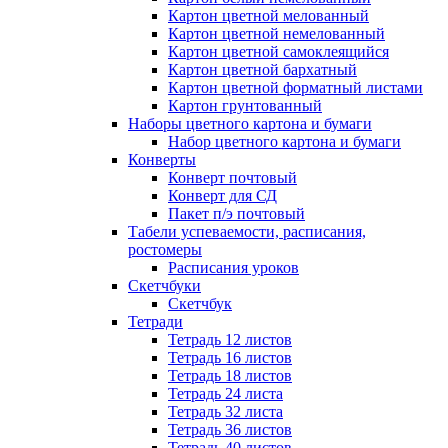
Картон цветной мелованный
Картон цветной немелованный
Картон цветной самоклеящийся
Картон цветной бархатный
Картон цветной форматный листами
Картон грунтованный
Наборы цветного картона и бумаги
Набор цветного картона и бумаги
Конверты
Конверт почтовый
Конверт для СД
Пакет п/э почтовый
Табели успеваемости, расписания,
ростомеры
Расписания уроков
Скетчбуки
Скетчбук
Тетради
Тетрадь 12 листов
Тетрадь 16 листов
Тетрадь 18 листов
Тетрадь 24 листа
Тетрадь 32 листа
Тетрадь 36 листов
Тетрадь 40 листов