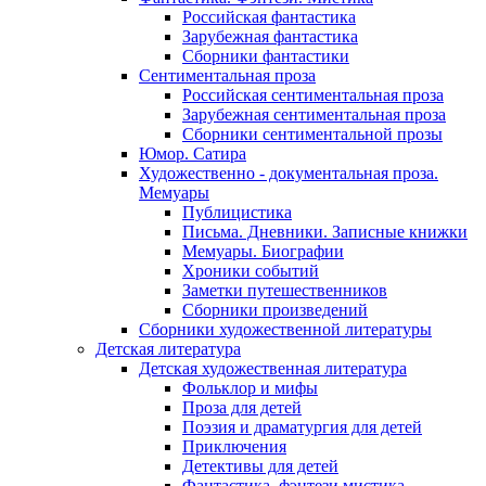
Российская фантастика
Зарубежная фантастика
Сборники фантастики
Сентиментальная проза
Российская сентиментальная проза
Зарубежная сентиментальная проза
Сборники сентиментальной прозы
Юмор. Сатира
Художественно - документальная проза.
Мемуары
Публицистика
Письма. Дневники. Записные книжки
Мемуары. Биографии
Хроники событий
Заметки путешественников
Сборники произведений
Сборники художественной литературы
Детская литература
Детская художественная литература
Фольклор и мифы
Проза для детей
Поэзия и драматургия для детей
Приключения
Детективы для детей
Фантастика, фэнтези мистика