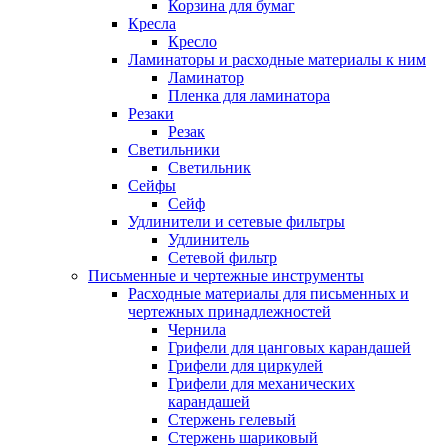
Корзина для бумаг
Кресла
Кресло
Ламинаторы и расходные материалы к ним
Ламинатор
Пленка для ламинатора
Резаки
Резак
Светильники
Светильник
Сейфы
Сейф
Удлинители и сетевые фильтры
Удлинитель
Сетевой фильтр
Письменные и чертежные инструменты
Расходные материалы для письменных и
чертежных принадлежностей
Чернила
Грифели для цанговых карандашей
Грифели для циркулей
Грифели для механических
карандашей
Стержень гелевый
Стержень шариковый