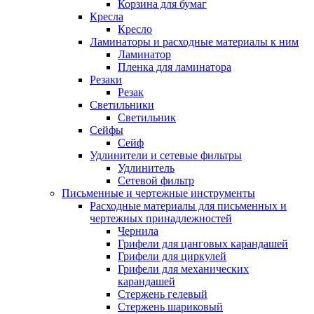
Корзина для бумаг
Кресла
Кресло
Ламинаторы и расходные материалы к ним
Ламинатор
Пленка для ламинатора
Резаки
Резак
Светильники
Светильник
Сейфы
Сейф
Удлинители и сетевые фильтры
Удлинитель
Сетевой фильтр
Письменные и чертежные инструменты
Расходные материалы для письменных и
чертежных принадлежностей
Чернила
Грифели для цанговых карандашей
Грифели для циркулей
Грифели для механических
карандашей
Стержень гелевый
Стержень шариковый