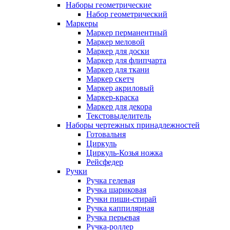
Наборы геометрические
Набор геометрический
Маркеры
Маркер перманентный
Маркер меловой
Маркер для доски
Маркер для флипчарта
Маркер для ткани
Маркер скетч
Маркер акриловый
Маркер-краска
Маркер для декора
Текстовыделитель
Наборы чертежных принадлежностей
Готовальня
Циркуль
Циркуль-Козья ножка
Рейсфедер
Ручки
Ручка гелевая
Ручка шариковая
Ручки пиши-стирай
Ручка каппилярная
Ручка перьевая
Ручка-роллер