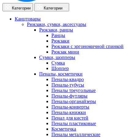
Категории
Категории
Канцтовары
Рюкзаки, сумки, аксессуары
Рюкзаки, ранцы
Ранцы
Рюкзаки
Рюкзаки с эргономичной спинкой
Рюкзак мини
Сумки, шопперы
Сумка
Шоппер
Пеналы, косметички
Пеналы-квадро
Пеналы-тубусы
Пеналы треугольные
Пеналы-футляры
Пеналы-органайзеры
Пеналы-конверты
Пеналы-книжки
Пенал для кистей
Пеналы пластиковые
Косметичка
Пеналы металлические