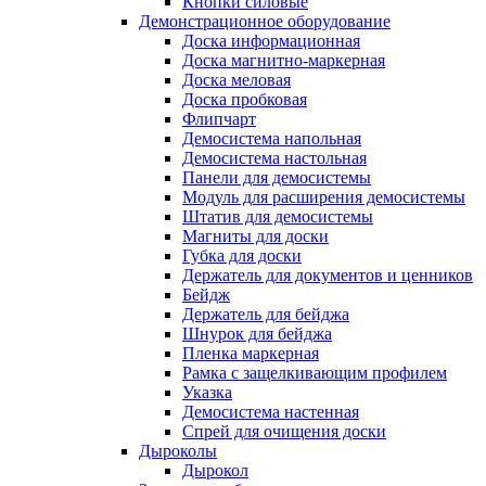
Кнопки силовые
Демонстрационное оборудование
Доска информационная
Доска магнитно-маркерная
Доска меловая
Доска пробковая
Флипчарт
Демосистема напольная
Демосистема настольная
Панели для демосистемы
Модуль для расширения демосистемы
Штатив для демосистемы
Магниты для доски
Губка для доски
Держатель для документов и ценников
Бейдж
Держатель для бейджа
Шнурок для бейджа
Пленка маркерная
Рамка с защелкивающим профилем
Указка
Демосистема настенная
Спрей для очищения доски
Дыроколы
Дырокол