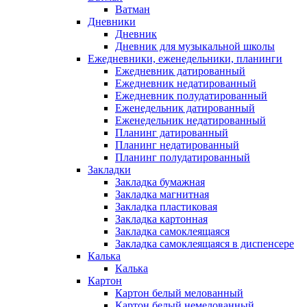
Ватман
Дневники
Дневник
Дневник для музыкальной школы
Ежедневники, еженедельники, планинги
Ежедневник датированный
Ежедневник недатированный
Ежедневник полудатированный
Еженедельник датированный
Еженедельник недатированный
Планинг датированный
Планинг недатированный
Планинг полудатированный
Закладки
Закладка бумажная
Закладка магнитная
Закладка пластиковая
Закладка картонная
Закладка самоклеящаяся
Закладка самоклеящаяся в диспенсере
Калька
Калька
Картон
Картон белый мелованный
Картон белый немелованный