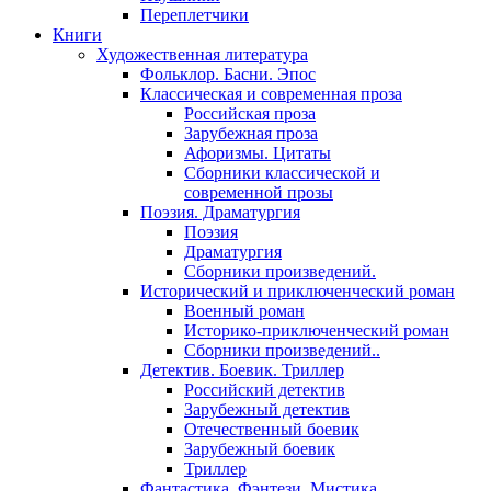
Переплетчики
Книги
Художественная литература
Фольклор. Басни. Эпос
Классическая и современная проза
Российская проза
Зарубежная проза
Афоризмы. Цитаты
Сборники классической и
современной прозы
Поэзия. Драматургия
Поэзия
Драматургия
Сборники произведений.
Исторический и приключенческий роман
Военный роман
Историко-приключенческий роман
Сборники произведений..
Детектив. Боевик. Триллер
Российский детектив
Зарубежный детектив
Отечественный боевик
Зарубежный боевик
Триллер
Фантастика. Фэнтези. Мистика