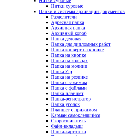
Нитки суровые
Нитки суровые
Папки и системы архивации документов
Разделители
Адресная папка
Архивная папка
Архивный короб
Папка деловая
Папка для дипломных работ
Папка конверт на кнопке
Папка на кнопке
Папка на кольцах
Папка на молнии
Папка Zip
Папка на резинке
Папка с зажимом
Папка с файлами
Папка-планшет
Папка-регистратор
Папка-уголок
Планшет с прижимом
Карман самоклеящийся
Скоросшиватель
Файл-вкладыш
Папка-картотека