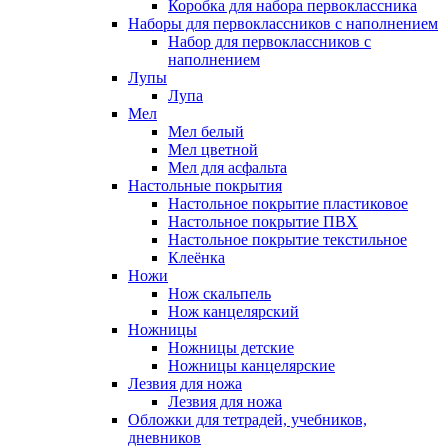
Коробка для набора первоклассника
Наборы для первоклассников с наполнением
Набор для первоклассников с
наполнением
Лупы
Лупа
Мел
Мел белый
Мел цветной
Мел для асфальта
Настольные покрытия
Настольное покрытие пластиковое
Настольное покрытие ПВХ
Настольное покрытие текстильное
Клеёнка
Ножи
Нож скальпель
Нож канцелярский
Ножницы
Ножницы детские
Ножницы канцелярские
Лезвия для ножа
Лезвия для ножа
Обложки для тетрадей, учебников,
дневников