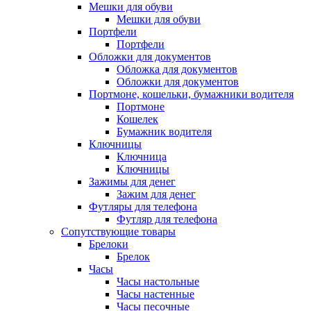
Мешки для обуви
Мешки для обуви
Портфели
Портфели
Обложки для документов
Обложка для документов
Обложки для документов
Портмоне, кошельки, бумажники водителя
Портмоне
Кошелек
Бумажник водителя
Ключницы
Ключница
Ключницы
Зажимы для денег
Зажим для денег
Футляры для телефона
Футляр для телефона
Сопутствующие товары
Брелоки
Брелок
Часы
Часы настольные
Часы настенные
Часы песочные