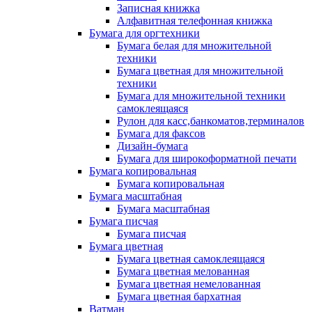
Записная книжка
Алфавитная телефонная книжка
Бумага для оргтехники
Бумага белая для множительной
техники
Бумага цветная для множительной
техники
Бумага для множительной техники
самоклеящаяся
Рулон для касс,банкоматов,терминалов
Бумага для факсов
Дизайн-бумага
Бумага для широкоформатной печати
Бумага копировальная
Бумага копировальная
Бумага масштабная
Бумага масштабная
Бумага писчая
Бумага писчая
Бумага цветная
Бумага цветная самоклеящаяся
Бумага цветная мелованная
Бумага цветная немелованная
Бумага цветная бархатная
Ватман