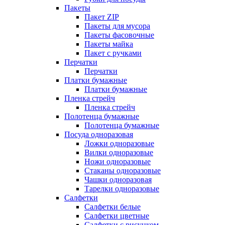
Пакеты
Пакет ZIP
Пакеты для мусора
Пакеты фасовочные
Пакеты майка
Пакет с ручками
Перчатки
Перчатки
Платки бумажные
Платки бумажные
Пленка стрейч
Пленка стрейч
Полотенца бумажные
Полотенца бумажные
Посуда одноразовая
Ложки одноразовые
Вилки одноразовые
Ножи одноразовые
Стаканы одноразовые
Чашки одноразовая
Тарелки одноразовые
Салфетки
Салфетки белые
Салфетки цветные
Салфетки с рисунком