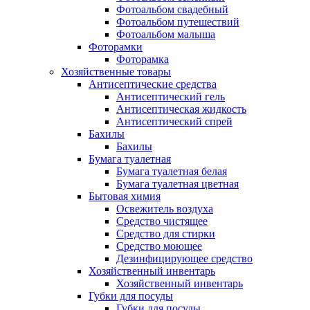
Фотоальбом свадебный
Фотоальбом путешествий
Фотоальбом малыша
Фоторамки
Фоторамка
Хозяйственные товары
Антисептические средства
Антисептический гель
Антисептическая жидкость
Антисептический спрей
Бахилы
Бахилы
Бумага туалетная
Бумага туалетная белая
Бумага туалетная цветная
Бытовая химия
Освежитель воздуха
Средство чистящее
Средство для стирки
Средство моющее
Дезинфицирующее средство
Хозяйственный инвентарь
Хозяйственный инвентарь
Губки для посуды
Губки для посуды