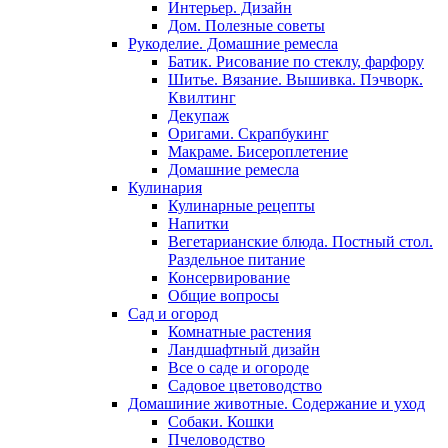
Интерьер. Дизайн
Дом. Полезные советы
Рукоделие. Домашние ремесла
Батик. Рисование по стеклу, фарфору
Шитье. Вязание. Вышивка. Пэчворк.
Квилтинг
Декупаж
Оригами. Скрапбукинг
Макраме. Бисероплетение
Домашние ремесла
Кулинария
Кулинарные рецепты
Напитки
Вегетарианские блюда. Постный стол.
Раздельное питание
Консервирование
Общие вопросы
Сад и огород
Комнатные растения
Ландшафтный дизайн
Все о саде и огороде
Садовое цветоводство
Домашиние животные. Содержание и уход
Собаки. Кошки
Пчеловодство