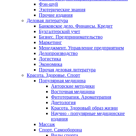
Фэн-шуй
Эзотерические знания
Прочие издания
Деловая литература
Банковское дело. Финансы. Кредит
Бухгалтерский учет
Бизнес. Предпринимательство
Маркетинг
Менеджмент. Управление предприятием
Делопроизводство
Логистика
Экономика
Прочая деловая литература
Красота. Здоровье. Спорт
Популярная медицина
Авторские методики
Восточная медицина
Фитотерапия. Ароматерапия
Диетология
Красота. Здоровый образ жизни
Научно - популярные медицинские
издания
Массаж
Спорт. Самооборона
Виды спорта