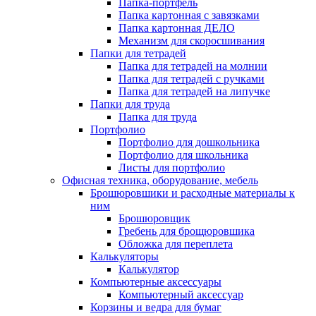
Папка-портфель
Папка картонная с завязками
Папка картонная ДЕЛО
Механизм для скоросшивания
Папки для тетрадей
Папка для тетрадей на молнии
Папка для тетрадей с ручками
Папка для тетрадей на липучке
Папки для труда
Папка для труда
Портфолио
Портфолио для дошкольника
Портфолио для школьника
Листы для портфолио
Офисная техника, оборудование, мебель
Брошюровшики и расходные материалы к
ним
Брошюровщик
Гребень для брощюровшика
Обложка для переплета
Калькуляторы
Калькулятор
Компьютерные аксессуары
Компьютерный аксессуар
Корзины и ведра для бумаг