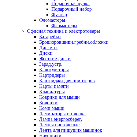
Подарочная ручка
Подарочный набор
Футляр
Фломастеры
Фломастеры
Офисная техника и электротовары
Батарейки
Брошюровщики,гребни,обложки
Дискеты
Диски
Жесткие диски
Заряд.устр.
Калькуляторы
Картридеры
Картриджи для принтеров
Карты памяти
Клавиатуры
Коврики для мыши
Колонки
Комп.мыши
Ламинаторы и пленка
Лампа энергосберег.
Лампы настольные
Лента для пишущих машинок
Наушники