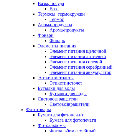
Вазы, посуда
Ваза
Термосы, термокружки
Термос
Арома-продукты
Арома-продукты
Фонари
Фонарь
Элементы питания
Элемент питания щелочной
Элемент питания литиевый
Элемент питания солевой
Элемент питания серебрянный
Элемент питания аккумулятор
Этикетпистолеты
Этикетпистолет
Бутылки для воды
Бутылки для воды
Световозвращатели
Световозвращатели
Фототовары
Бумага для фотопечати
Бумага для фотопечати
Фотоальбомы
Фотоальбом семейный