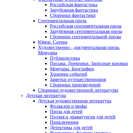
Российская фантастика
Зарубежная фантастика
Сборники фантастики
Сентиментальная проза
Российская сентиментальная проза
Зарубежная сентиментальная проза
Сборники сентиментальной прозы
Юмор. Сатира
Художественно - документальная проза.
Мемуары
Публицистика
Письма. Дневники. Записные книжки
Мемуары. Биографии
Хроники событий
Заметки путешественников
Сборники произведений
Сборники художественной литературы
Детская литература
Детская художественная литература
Фольклор и мифы
Проза для детей
Поэзия и драматургия для детей
Приключения
Детективы для детей
Фантастика, фэнтези мистика