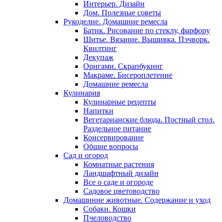
Интерьер. Дизайн
Дом. Полезные советы
Рукоделие. Домашние ремесла
Батик. Рисование по стеклу, фарфору
Шитье. Вязание. Вышивка. Пэчворк.
Квилтинг
Декупаж
Оригами. Скрапбукинг
Макраме. Бисероплетение
Домашние ремесла
Кулинария
Кулинарные рецепты
Напитки
Вегетарианские блюда. Постный стол.
Раздельное питание
Консервирование
Общие вопросы
Сад и огород
Комнатные растения
Ландшафтный дизайн
Все о саде и огороде
Садовое цветоводство
Домашиние животные. Содержание и уход
Собаки. Кошки
Пчеловодство