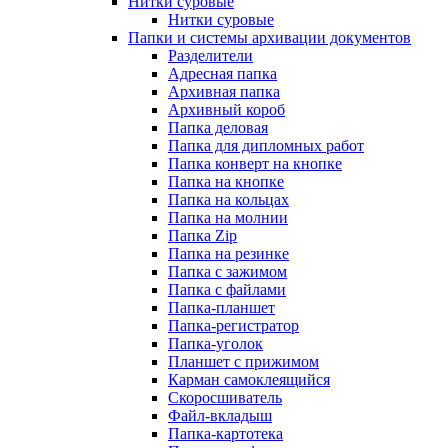
Нитки суровые
Нитки суровые
Папки и системы архивации документов
Разделители
Адресная папка
Архивная папка
Архивный короб
Папка деловая
Папка для дипломных работ
Папка конверт на кнопке
Папка на кнопке
Папка на кольцах
Папка на молнии
Папка Zip
Папка на резинке
Папка с зажимом
Папка с файлами
Папка-планшет
Папка-регистратор
Папка-уголок
Планшет с прижимом
Карман самоклеящийся
Скоросшиватель
Файл-вкладыш
Папка-картотека