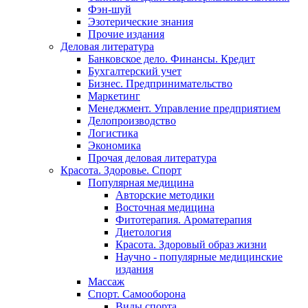
Фэн-шуй
Эзотерические знания
Прочие издания
Деловая литература
Банковское дело. Финансы. Кредит
Бухгалтерский учет
Бизнес. Предпринимательство
Маркетинг
Менеджмент. Управление предприятием
Делопроизводство
Логистика
Экономика
Прочая деловая литература
Красота. Здоровье. Спорт
Популярная медицина
Авторские методики
Восточная медицина
Фитотерапия. Ароматерапия
Диетология
Красота. Здоровый образ жизни
Научно - популярные медицинские
издания
Массаж
Спорт. Самооборона
Виды спорта