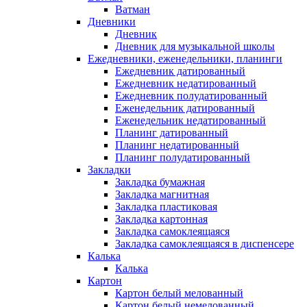
Ватман
Дневники
Дневник
Дневник для музыкальной школы
Ежедневники, еженедельники, планинги
Ежедневник датированный
Ежедневник недатированный
Ежедневник полудатированный
Еженедельник датированный
Еженедельник недатированный
Планинг датированный
Планинг недатированный
Планинг полудатированный
Закладки
Закладка бумажная
Закладка магнитная
Закладка пластиковая
Закладка картонная
Закладка самоклеящаяся
Закладка самоклеящаяся в диспенсере
Калька
Калька
Картон
Картон белый мелованный
Картон белый немелованный