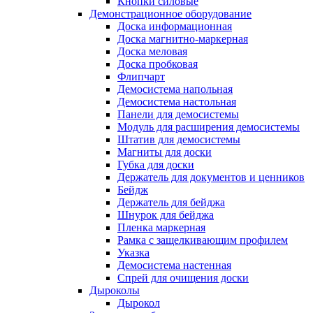
Кнопки силовые
Демонстрационное оборудование
Доска информационная
Доска магнитно-маркерная
Доска меловая
Доска пробковая
Флипчарт
Демосистема напольная
Демосистема настольная
Панели для демосистемы
Модуль для расширения демосистемы
Штатив для демосистемы
Магниты для доски
Губка для доски
Держатель для документов и ценников
Бейдж
Держатель для бейджа
Шнурок для бейджа
Пленка маркерная
Рамка с защелкивающим профилем
Указка
Демосистема настенная
Спрей для очищения доски
Дыроколы
Дырокол