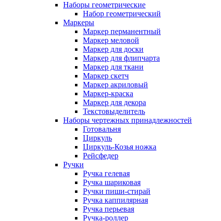
Наборы геометрические
Набор геометрический
Маркеры
Маркер перманентный
Маркер меловой
Маркер для доски
Маркер для флипчарта
Маркер для ткани
Маркер скетч
Маркер акриловый
Маркер-краска
Маркер для декора
Текстовыделитель
Наборы чертежных принадлежностей
Готовальня
Циркуль
Циркуль-Козья ножка
Рейсфедер
Ручки
Ручка гелевая
Ручка шариковая
Ручки пиши-стирай
Ручка каппилярная
Ручка перьевая
Ручка-роллер