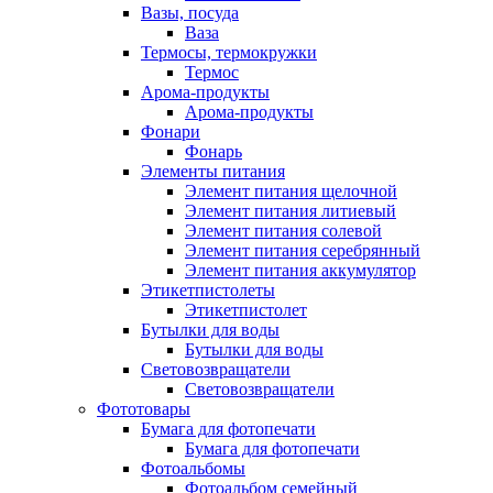
Вазы, посуда
Ваза
Термосы, термокружки
Термос
Арома-продукты
Арома-продукты
Фонари
Фонарь
Элементы питания
Элемент питания щелочной
Элемент питания литиевый
Элемент питания солевой
Элемент питания серебрянный
Элемент питания аккумулятор
Этикетпистолеты
Этикетпистолет
Бутылки для воды
Бутылки для воды
Световозвращатели
Световозвращатели
Фототовары
Бумага для фотопечати
Бумага для фотопечати
Фотоальбомы
Фотоальбом семейный