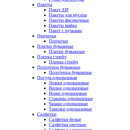
Пакеты
Пакет ZIP
Пакеты для мусора
Пакеты фасовочные
Пакеты майка
Пакет с ручками
Перчатки
Перчатки
Платки бумажные
Платки бумажные
Пленка стрейч
Пленка стрейч
Полотенца бумажные
Полотенца бумажные
Посуда одноразовая
Ложки одноразовые
Вилки одноразовые
Ножи одноразовые
Стаканы одноразовые
Чашки одноразовая
Тарелки одноразовые
Салфетки
Салфетки белые
Салфетки цветные
Салфетки с рисунком