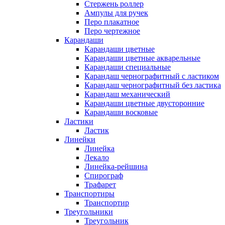
Стержень роллер
Ампулы для ручек
Перо плакатное
Перо чертежное
Карандаши
Карандаши цветные
Карандаши цветные акварельные
Карандаши специальные
Карандаш чернографитный с ластиком
Карандаш чернографитный без ластика
Карандаш механический
Карандаши цветные двусторонние
Карандаши восковые
Ластики
Ластик
Линейки
Линейка
Лекало
Линейка-рейшина
Спирограф
Трафарет
Транспортиры
Транспортир
Треугольники
Треугольник