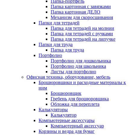
Папка-портфель
Папка картонная с завязками
Папка картонная ДЕЛО
Механизм для скоросшивания
Папки для тетрадей
Папка для тетрадей на молнии
Папка для тетрадей с ручками
Папка для тетрадей на липучке
Папки для труда
Папка для труда
Портфолио
Портфолио для дошкольника
Портфолио для школьника
Листы для портфолио
Офисная техника, оборудование, мебель
Брошюровшики и расходные материалы к
ним
Брошюровщик
Гребень для брощюровшика
Обложка для переплета
Калькуляторы
Калькулятор
Компьютерные аксессуары
Компьютерный аксессуар
Корзины и ведра для бумаг