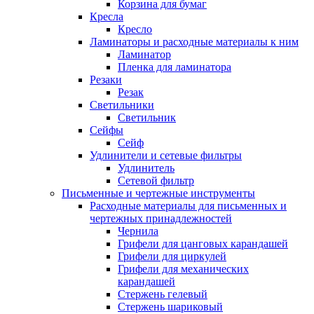
Корзина для бумаг
Кресла
Кресло
Ламинаторы и расходные материалы к ним
Ламинатор
Пленка для ламинатора
Резаки
Резак
Светильники
Светильник
Сейфы
Сейф
Удлинители и сетевые фильтры
Удлинитель
Сетевой фильтр
Письменные и чертежные инструменты
Расходные материалы для письменных и
чертежных принадлежностей
Чернила
Грифели для цанговых карандашей
Грифели для циркулей
Грифели для механических
карандашей
Стержень гелевый
Стержень шариковый