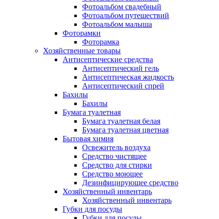
Фотоальбом свадебный
Фотоальбом путешествий
Фотоальбом малыша
Фоторамки
Фоторамка
Хозяйственные товары
Антисептические средства
Антисептический гель
Антисептическая жидкость
Антисептический спрей
Бахилы
Бахилы
Бумага туалетная
Бумага туалетная белая
Бумага туалетная цветная
Бытовая химия
Освежитель воздуха
Средство чистящее
Средство для стирки
Средство моющее
Дезинфицирующее средство
Хозяйственный инвентарь
Хозяйственный инвентарь
Губки для посуды
Губки для посуды