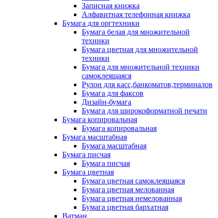
Записная книжка
Алфавитная телефонная книжка
Бумага для оргтехники
Бумага белая для множительной
техники
Бумага цветная для множительной
техники
Бумага для множительной техники
самоклеящаяся
Рулон для касс,банкоматов,терминалов
Бумага для факсов
Дизайн-бумага
Бумага для широкоформатной печати
Бумага копировальная
Бумага копировальная
Бумага масштабная
Бумага масштабная
Бумага писчая
Бумага писчая
Бумага цветная
Бумага цветная самоклеящаяся
Бумага цветная мелованная
Бумага цветная немелованная
Бумага цветная бархатная
Ватман