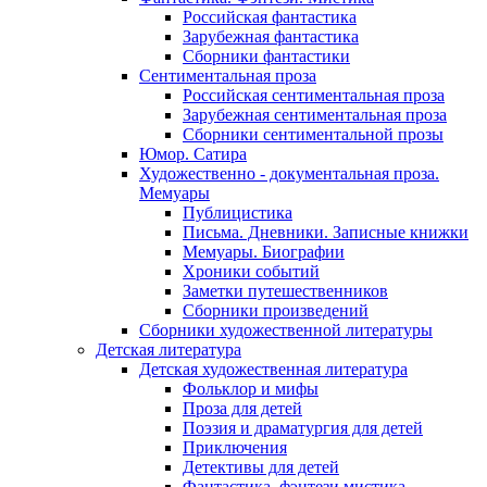
Российская фантастика
Зарубежная фантастика
Сборники фантастики
Сентиментальная проза
Российская сентиментальная проза
Зарубежная сентиментальная проза
Сборники сентиментальной прозы
Юмор. Сатира
Художественно - документальная проза.
Мемуары
Публицистика
Письма. Дневники. Записные книжки
Мемуары. Биографии
Хроники событий
Заметки путешественников
Сборники произведений
Сборники художественной литературы
Детская литература
Детская художественная литература
Фольклор и мифы
Проза для детей
Поэзия и драматургия для детей
Приключения
Детективы для детей
Фантастика, фэнтези мистика