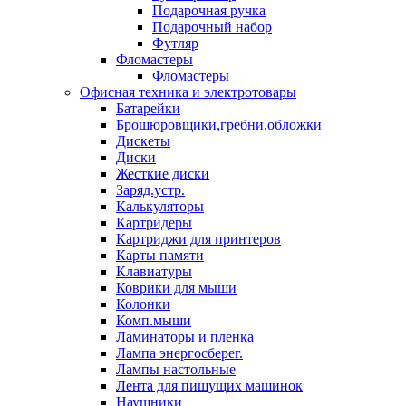
Подарочная ручка
Подарочный набор
Футляр
Фломастеры
Фломастеры
Офисная техника и электротовары
Батарейки
Брошюровщики,гребни,обложки
Дискеты
Диски
Жесткие диски
Заряд.устр.
Калькуляторы
Картридеры
Картриджи для принтеров
Карты памяти
Клавиатуры
Коврики для мыши
Колонки
Комп.мыши
Ламинаторы и пленка
Лампа энергосберег.
Лампы настольные
Лента для пишущих машинок
Наушники