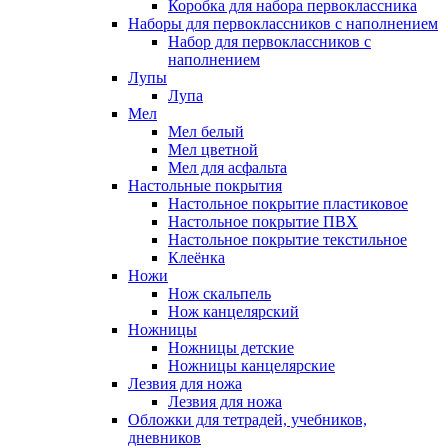
Коробка для набора первоклассника
Наборы для первоклассников с наполнением
Набор для первоклассников с
наполнением
Лупы
Лупа
Мел
Мел белый
Мел цветной
Мел для асфальта
Настольные покрытия
Настольное покрытие пластиковое
Настольное покрытие ПВХ
Настольное покрытие текстильное
Клеёнка
Ножи
Нож скальпель
Нож канцелярский
Ножницы
Ножницы детские
Ножницы канцелярские
Лезвия для ножа
Лезвия для ножа
Обложки для тетрадей, учебников,
дневников