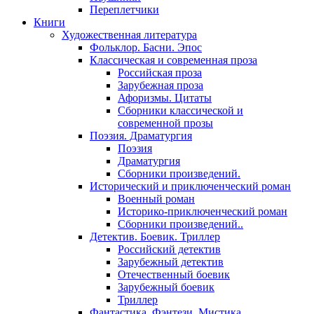
Переплетчики
Книги
Художественная литература
Фольклор. Басни. Эпос
Классическая и современная проза
Российская проза
Зарубежная проза
Афоризмы. Цитаты
Сборники классической и
современной прозы
Поэзия. Драматургия
Поэзия
Драматургия
Сборники произведений.
Исторический и приключенческий роман
Военный роман
Историко-приключенческий роман
Сборники произведений..
Детектив. Боевик. Триллер
Российский детектив
Зарубежный детектив
Отечественный боевик
Зарубежный боевик
Триллер
Фантастика. Фэнтези. Мистика