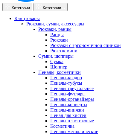
Категории
Категории
Канцтовары
Рюкзаки, сумки, аксессуары
Рюкзаки, ранцы
Ранцы
Рюкзаки
Рюкзаки с эргономичной спинкой
Рюкзак мини
Сумки, шопперы
Сумка
Шоппер
Пеналы, косметички
Пеналы-квадро
Пеналы-тубусы
Пеналы треугольные
Пеналы-футляры
Пеналы-органайзеры
Пеналы-конверты
Пеналы-книжки
Пенал для кистей
Пеналы пластиковые
Косметичка
Пеналы металлические