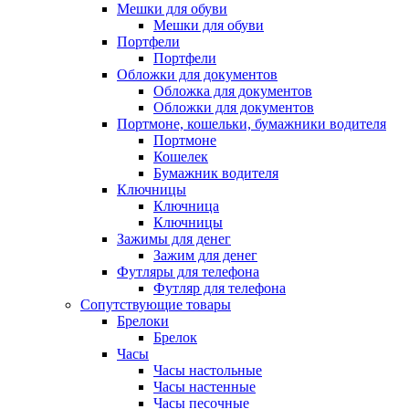
Мешки для обуви
Мешки для обуви
Портфели
Портфели
Обложки для документов
Обложка для документов
Обложки для документов
Портмоне, кошельки, бумажники водителя
Портмоне
Кошелек
Бумажник водителя
Ключницы
Ключница
Ключницы
Зажимы для денег
Зажим для денег
Футляры для телефона
Футляр для телефона
Сопутствующие товары
Брелоки
Брелок
Часы
Часы настольные
Часы настенные
Часы песочные