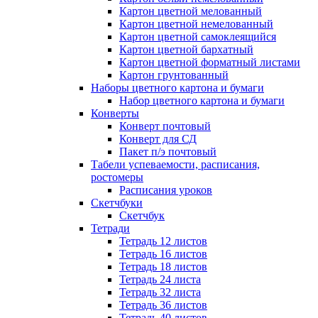
Картон цветной мелованный
Картон цветной немелованный
Картон цветной самоклеящийся
Картон цветной бархатный
Картон цветной форматный листами
Картон грунтованный
Наборы цветного картона и бумаги
Набор цветного картона и бумаги
Конверты
Конверт почтовый
Конверт для СД
Пакет п/э почтовый
Табели успеваемости, расписания,
ростомеры
Расписания уроков
Скетчбуки
Скетчбук
Тетради
Тетрадь 12 листов
Тетрадь 16 листов
Тетрадь 18 листов
Тетрадь 24 листа
Тетрадь 32 листа
Тетрадь 36 листов
Тетрадь 40 листов