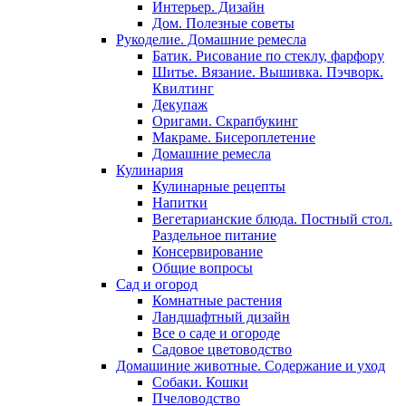
Интерьер. Дизайн
Дом. Полезные советы
Рукоделие. Домашние ремесла
Батик. Рисование по стеклу, фарфору
Шитье. Вязание. Вышивка. Пэчворк.
Квилтинг
Декупаж
Оригами. Скрапбукинг
Макраме. Бисероплетение
Домашние ремесла
Кулинария
Кулинарные рецепты
Напитки
Вегетарианские блюда. Постный стол.
Раздельное питание
Консервирование
Общие вопросы
Сад и огород
Комнатные растения
Ландшафтный дизайн
Все о саде и огороде
Садовое цветоводство
Домашиние животные. Содержание и уход
Собаки. Кошки
Пчеловодство