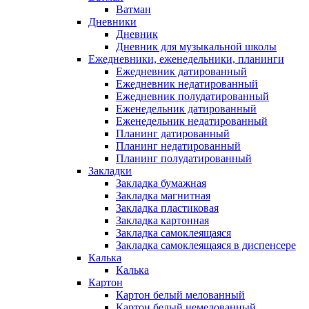
Ватман
Дневники
Дневник
Дневник для музыкальной школы
Ежедневники, еженедельники, планинги
Ежедневник датированный
Ежедневник недатированный
Ежедневник полудатированный
Еженедельник датированный
Еженедельник недатированный
Планинг датированный
Планинг недатированный
Планинг полудатированный
Закладки
Закладка бумажная
Закладка магнитная
Закладка пластиковая
Закладка картонная
Закладка самоклеящаяся
Закладка самоклеящаяся в диспенсере
Калька
Калька
Картон
Картон белый мелованный
Картон белый немелованный