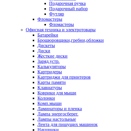
Подарочная ручка
Подарочный набор
Футляр
Фломастеры
Фломастеры
Офисная техника и электротовары
Батарейки
Брошюровщики,гребни,обложки
Дискеты
Диски
Жесткие диски
Заряд.устр.
Калькуляторы
Картридеры
Картриджи для принтеров
Карты памяти
Клавиатуры
Коврики для мыши
Колонки
Комп.мыши
Ламинаторы и пленка
Лампа энергосберег.
Лампы настольные
Лента для пишущих машинок
Наушники