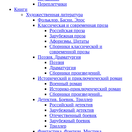
Переплетчики
Книги
Художественная литература
Фольклор. Басни. Эпос
Классическая и современная проза
Российская проза
Зарубежная проза
Афоризмы. Цитаты
Сборники классической и
современной прозы
Поэзия. Драматургия
Поэзия
Драматургия
Сборники произведений.
Исторический и приключенческий роман
Военный роман
Историко-приключенческий роман
Сборники произведений..
Детектив. Боевик. Триллер
Российский детектив
Зарубежный детектив
Отечественный боевик
Зарубежный боевик
Триллер
Фантастика. Фэнтези. Мистика