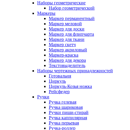
Наборы геометрические
Набор геометрический
Маркеры
Маркер перманентный
Маркер меловой
Маркер для доски
Маркер для флипчарта
Маркер для ткани
Маркер скетч
Маркер акриловый
Маркер-краска
Маркер для декора
Текстовыделитель
Наборы чертежных принадлежностей
Готовальня
Циркуль
Циркуль-Козья ножка
Рейсфедер
Ручки
Ручка гелевая
Ручка шариковая
Ручки пиши-стирай
Ручка каппилярная
Ручка перьевая
Ручка-роллер