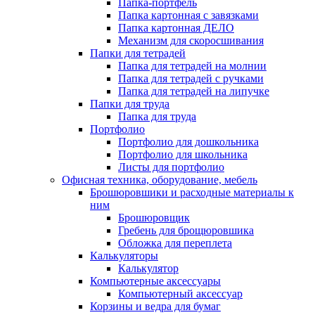
Папка-портфель
Папка картонная с завязками
Папка картонная ДЕЛО
Механизм для скоросшивания
Папки для тетрадей
Папка для тетрадей на молнии
Папка для тетрадей с ручками
Папка для тетрадей на липучке
Папки для труда
Папка для труда
Портфолио
Портфолио для дошкольника
Портфолио для школьника
Листы для портфолио
Офисная техника, оборудование, мебель
Брошюровшики и расходные материалы к
ним
Брошюровщик
Гребень для брощюровшика
Обложка для переплета
Калькуляторы
Калькулятор
Компьютерные аксессуары
Компьютерный аксессуар
Корзины и ведра для бумаг