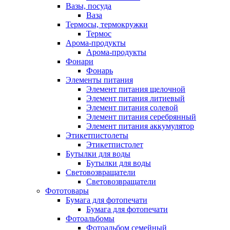
Вазы, посуда
Ваза
Термосы, термокружки
Термос
Арома-продукты
Арома-продукты
Фонари
Фонарь
Элементы питания
Элемент питания щелочной
Элемент питания литиевый
Элемент питания солевой
Элемент питания серебрянный
Элемент питания аккумулятор
Этикетпистолеты
Этикетпистолет
Бутылки для воды
Бутылки для воды
Световозвращатели
Световозвращатели
Фототовары
Бумага для фотопечати
Бумага для фотопечати
Фотоальбомы
Фотоальбом семейный