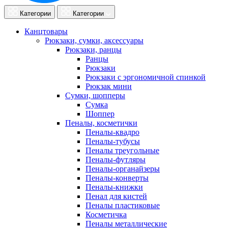
Категории
Категории
Канцтовары
Рюкзаки, сумки, аксессуары
Рюкзаки, ранцы
Ранцы
Рюкзаки
Рюкзаки с эргономичной спинкой
Рюкзак мини
Сумки, шопперы
Сумка
Шоппер
Пеналы, косметички
Пеналы-квадро
Пеналы-тубусы
Пеналы треугольные
Пеналы-футляры
Пеналы-органайзеры
Пеналы-конверты
Пеналы-книжки
Пенал для кистей
Пеналы пластиковые
Косметичка
Пеналы металлические