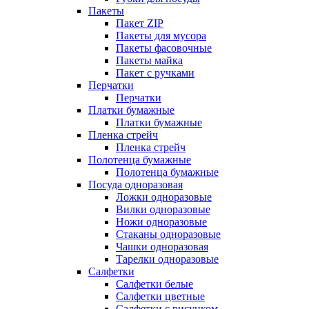
Пакеты
Пакет ZIP
Пакеты для мусора
Пакеты фасовочные
Пакеты майка
Пакет с ручками
Перчатки
Перчатки
Платки бумажные
Платки бумажные
Пленка стрейч
Пленка стрейч
Полотенца бумажные
Полотенца бумажные
Посуда одноразовая
Ложки одноразовые
Вилки одноразовые
Ножи одноразовые
Стаканы одноразовые
Чашки одноразовая
Тарелки одноразовые
Салфетки
Салфетки белые
Салфетки цветные
Салфетки с рисунком