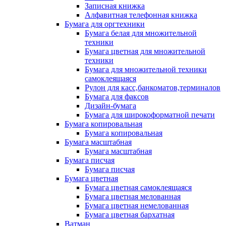
Записная книжка
Алфавитная телефонная книжка
Бумага для оргтехники
Бумага белая для множительной
техники
Бумага цветная для множительной
техники
Бумага для множительной техники
самоклеящаяся
Рулон для касс,банкоматов,терминалов
Бумага для факсов
Дизайн-бумага
Бумага для широкоформатной печати
Бумага копировальная
Бумага копировальная
Бумага масштабная
Бумага масштабная
Бумага писчая
Бумага писчая
Бумага цветная
Бумага цветная самоклеящаяся
Бумага цветная мелованная
Бумага цветная немелованная
Бумага цветная бархатная
Ватман