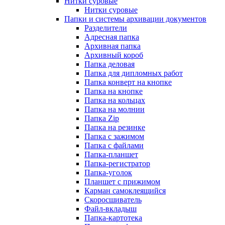
Нитки суровые
Нитки суровые
Папки и системы архивации документов
Разделители
Адресная папка
Архивная папка
Архивный короб
Папка деловая
Папка для дипломных работ
Папка конверт на кнопке
Папка на кнопке
Папка на кольцах
Папка на молнии
Папка Zip
Папка на резинке
Папка с зажимом
Папка с файлами
Папка-планшет
Папка-регистратор
Папка-уголок
Планшет с прижимом
Карман самоклеящийся
Скоросшиватель
Файл-вкладыш
Папка-картотека