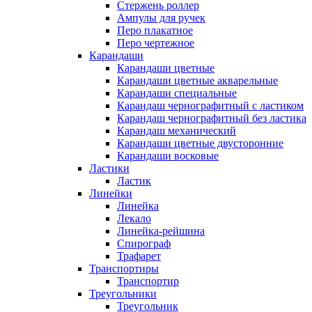
Стержень роллер
Ампулы для ручек
Перо плакатное
Перо чертежное
Карандаши
Карандаши цветные
Карандаши цветные акварельные
Карандаши специальные
Карандаш чернографитный с ластиком
Карандаш чернографитный без ластика
Карандаш механический
Карандаши цветные двусторонние
Карандаши восковые
Ластики
Ластик
Линейки
Линейка
Лекало
Линейка-рейшина
Спирограф
Трафарет
Транспортиры
Транспортир
Треугольники
Треугольник