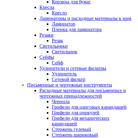
Корзина для бумаг
Кресла
Кресло
Ламинаторы и расходные материалы к ним
Ламинатор
Пленка для ламинатора
Резаки
Резак
Светильники
Светильник
Сейфы
Сейф
Удлинители и сетевые фильтры
Удлинитель
Сетевой фильтр
Письменные и чертежные инструменты
Расходные материалы для письменных и
чертежных принадлежностей
Чернила
Грифели для цанговых карандашей
Грифели для циркулей
Грифели для механических
карандашей
Стержень гелевый
Стержень шариковый