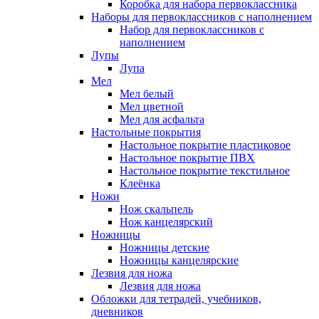
Коробка для набора первоклассника
Наборы для первоклассников с наполнением
Набор для первоклассников с
наполнением
Лупы
Лупа
Мел
Мел белый
Мел цветной
Мел для асфальта
Настольные покрытия
Настольное покрытие пластиковое
Настольное покрытие ПВХ
Настольное покрытие текстильное
Клеёнка
Ножи
Нож скальпель
Нож канцелярский
Ножницы
Ножницы детские
Ножницы канцелярские
Лезвия для ножа
Лезвия для ножа
Обложки для тетрадей, учебников,
дневников