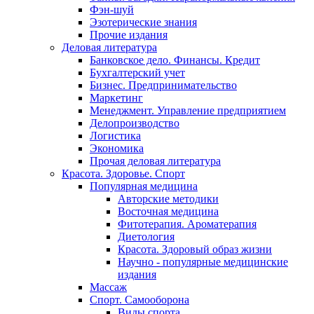
Фэн-шуй
Эзотерические знания
Прочие издания
Деловая литература
Банковское дело. Финансы. Кредит
Бухгалтерский учет
Бизнес. Предпринимательство
Маркетинг
Менеджмент. Управление предприятием
Делопроизводство
Логистика
Экономика
Прочая деловая литература
Красота. Здоровье. Спорт
Популярная медицина
Авторские методики
Восточная медицина
Фитотерапия. Ароматерапия
Диетология
Красота. Здоровый образ жизни
Научно - популярные медицинские
издания
Массаж
Спорт. Самооборона
Виды спорта