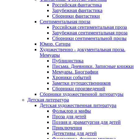
Российская фантастика
Зарубежная фантастика
Сборники фантастики
Сентиментальная проза
Российская сентиментальная проза
Зарубежная сентиментальная проза
Сборники сентиментальной прозы
Юмор. Сатира
Художественно - документальная проза.
Мемуары
Публицистика
Письма. Дневники. Записные книжки
Мемуары. Биографии
Хроники событий
Заметки путешественников
Сборники произведений
Сборники художественной литературы
Детская литература
Детская художественная литература
Фольклор и мифы
Проза для детей
Поэзия и драматургия для детей
Приключения
Детективы для детей
Фантастика, фэнтези мистика