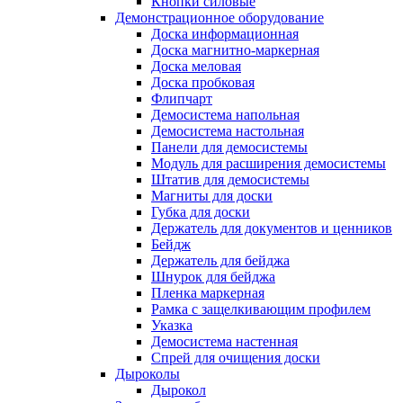
Кнопки силовые
Демонстрационное оборудование
Доска информационная
Доска магнитно-маркерная
Доска меловая
Доска пробковая
Флипчарт
Демосистема напольная
Демосистема настольная
Панели для демосистемы
Модуль для расширения демосистемы
Штатив для демосистемы
Магниты для доски
Губка для доски
Держатель для документов и ценников
Бейдж
Держатель для бейджа
Шнурок для бейджа
Пленка маркерная
Рамка с защелкивающим профилем
Указка
Демосистема настенная
Спрей для очищения доски
Дыроколы
Дырокол