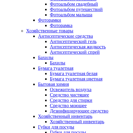
Фотоальбом свадебный
Фотоальбом путешествий
Фотоальбом малыша
Фоторамки
Фоторамка
Хозяйственные товары
Антисептические средства
Антисептический гель
Антисептическая жидкость
Антисептический спрей
Бахилы
Бахилы
Бумага туалетная
Бумага туалетная белая
Бумага туалетная цветная
Бытовая химия
Освежитель воздуха
Средство чистящее
Средство для стирки
Средство моющее
Дезинфицирующее средство
Хозяйственный инвентарь
Хозяйственный инвентарь
Губки для посуды
Губки для посуды