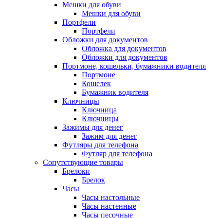
Мешки для обуви
Мешки для обуви
Портфели
Портфели
Обложки для документов
Обложка для документов
Обложки для документов
Портмоне, кошельки, бумажники водителя
Портмоне
Кошелек
Бумажник водителя
Ключницы
Ключница
Ключницы
Зажимы для денег
Зажим для денег
Футляры для телефона
Футляр для телефона
Сопутствующие товары
Брелоки
Брелок
Часы
Часы настольные
Часы настенные
Часы песочные