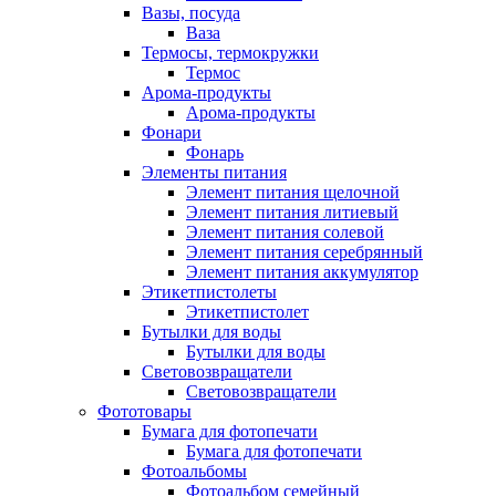
Вазы, посуда
Ваза
Термосы, термокружки
Термос
Арома-продукты
Арома-продукты
Фонари
Фонарь
Элементы питания
Элемент питания щелочной
Элемент питания литиевый
Элемент питания солевой
Элемент питания серебрянный
Элемент питания аккумулятор
Этикетпистолеты
Этикетпистолет
Бутылки для воды
Бутылки для воды
Световозвращатели
Световозвращатели
Фототовары
Бумага для фотопечати
Бумага для фотопечати
Фотоальбомы
Фотоальбом семейный