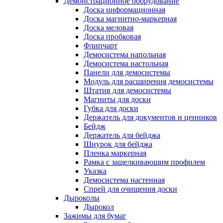
Демонстрационное оборудование
Доска информационная
Доска магнитно-маркерная
Доска меловая
Доска пробковая
Флипчарт
Демосистема напольная
Демосистема настольная
Панели для демосистемы
Модуль для расширения демосистемы
Штатив для демосистемы
Магниты для доски
Губка для доски
Держатель для документов и ценников
Бейдж
Держатель для бейджа
Шнурок для бейджа
Пленка маркерная
Рамка с защелкивающим профилем
Указка
Демосистема настенная
Спрей для очищения доски
Дыроколы
Дырокол
Зажимы для бумаг