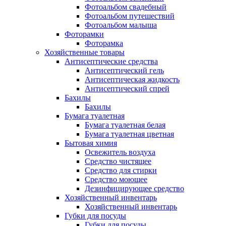
Фотоальбом свадебный
Фотоальбом путешествий
Фотоальбом малыша
Фоторамки
Фоторамка
Хозяйственные товары
Антисептические средства
Антисептический гель
Антисептическая жидкость
Антисептический спрей
Бахилы
Бахилы
Бумага туалетная
Бумага туалетная белая
Бумага туалетная цветная
Бытовая химия
Освежитель воздуха
Средство чистящее
Средство для стирки
Средство моющее
Дезинфицирующее средство
Хозяйственный инвентарь
Хозяйственный инвентарь
Губки для посуды
Губки для посуды