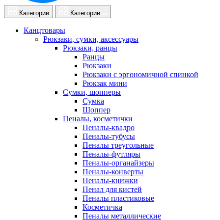
Категории
Категории
Канцтовары
Рюкзаки, сумки, аксессуары
Рюкзаки, ранцы
Ранцы
Рюкзаки
Рюкзаки с эргономичной спинкой
Рюкзак мини
Сумки, шопперы
Сумка
Шоппер
Пеналы, косметички
Пеналы-квадро
Пеналы-тубусы
Пеналы треугольные
Пеналы-футляры
Пеналы-органайзеры
Пеналы-конверты
Пеналы-книжки
Пенал для кистей
Пеналы пластиковые
Косметичка
Пеналы металлические