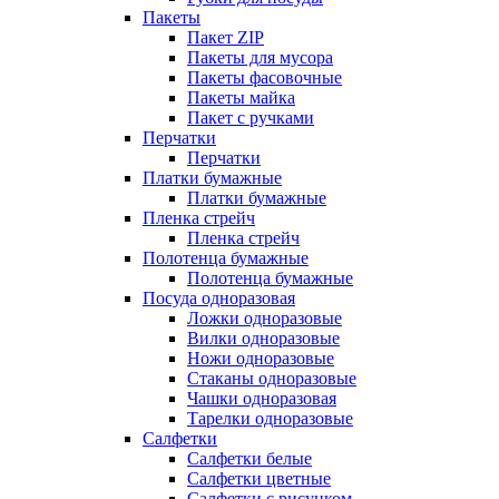
Пакеты
Пакет ZIP
Пакеты для мусора
Пакеты фасовочные
Пакеты майка
Пакет с ручками
Перчатки
Перчатки
Платки бумажные
Платки бумажные
Пленка стрейч
Пленка стрейч
Полотенца бумажные
Полотенца бумажные
Посуда одноразовая
Ложки одноразовые
Вилки одноразовые
Ножи одноразовые
Стаканы одноразовые
Чашки одноразовая
Тарелки одноразовые
Салфетки
Салфетки белые
Салфетки цветные
Салфетки с рисунком