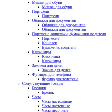
Мешки для обуви
Мешки для обуви
Портфели
Портфели
Обложки для документов
Обложка для документов
Обложки для документов
Портмоне, кошельки, бумажники водителя
Портмоне
Кошелек
Бумажник водителя
Ключницы
Ключница
Ключницы
Зажимы для денег
Зажим для денег
Футляры для телефона
Футляр для телефона
Сопутствующие товары
Брелоки
Брелок
Часы
Часы настольные
Часы настенные
Часы песочные