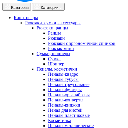
Категории
Категории
Канцтовары
Рюкзаки, сумки, аксессуары
Рюкзаки, ранцы
Ранцы
Рюкзаки
Рюкзаки с эргономичной спинкой
Рюкзак мини
Сумки, шопперы
Сумка
Шоппер
Пеналы, косметички
Пеналы-квадро
Пеналы-тубусы
Пеналы треугольные
Пеналы-футляры
Пеналы-органайзеры
Пеналы-конверты
Пеналы-книжки
Пенал для кистей
Пеналы пластиковые
Косметичка
Пеналы металлические