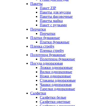
Пакеты
Пакет ZIP
Пакеты для мусора
Пакеты фасовочные
Пакеты майка
Пакет с ручками
Перчатки
Перчатки
Платки бумажные
Платки бумажные
Пленка стрейч
Пленка стрейч
Полотенца бумажные
Полотенца бумажные
Посуда одноразовая
Ложки одноразовые
Вилки одноразовые
Ножи одноразовые
Стаканы одноразовые
Чашки одноразовая
Тарелки одноразовые
Салфетки
Салфетки белые
Салфетки цветные
Салфетки с рисунком