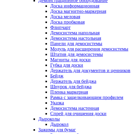
Демонстрационное оборудование
Доска информационная
Доска магнитно-маркерная
Доска меловая
Доска пробковая
Флипчарт
Демосистема напольная
Демосистема настольная
Панели для демосистемы
Модуль для расширения демосистемы
Штатив для демосистемы
Магниты для доски
Губка для доски
Держатель для документов и ценников
Бейдж
Держатель для бейджа
Шнурок для бейджа
Пленка маркерная
Рамка с защелкивающим профилем
Указка
Демосистема настенная
Спрей для очищения доски
Дыроколы
Дырокол
Зажимы для бумаг