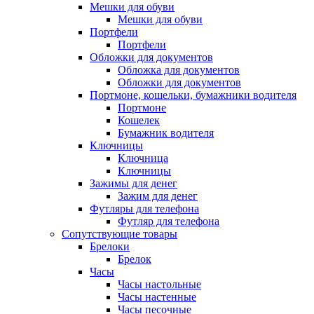
Мешки для обуви
Мешки для обуви
Портфели
Портфели
Обложки для документов
Обложка для документов
Обложки для документов
Портмоне, кошельки, бумажники водителя
Портмоне
Кошелек
Бумажник водителя
Ключницы
Ключница
Ключницы
Зажимы для денег
Зажим для денег
Футляры для телефона
Футляр для телефона
Сопутствующие товары
Брелоки
Брелок
Часы
Часы настольные
Часы настенные
Часы песочные