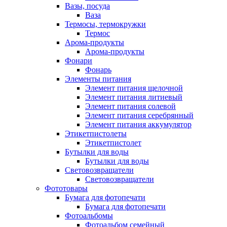
Вазы, посуда
Ваза
Термосы, термокружки
Термос
Арома-продукты
Арома-продукты
Фонари
Фонарь
Элементы питания
Элемент питания щелочной
Элемент питания литиевый
Элемент питания солевой
Элемент питания серебрянный
Элемент питания аккумулятор
Этикетпистолеты
Этикетпистолет
Бутылки для воды
Бутылки для воды
Световозвращатели
Световозвращатели
Фототовары
Бумага для фотопечати
Бумага для фотопечати
Фотоальбомы
Фотоальбом семейный