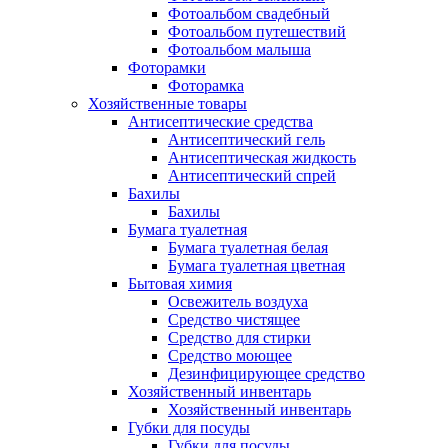
Фотоальбом свадебный
Фотоальбом путешествий
Фотоальбом малыша
Фоторамки
Фоторамка
Хозяйственные товары
Антисептические средства
Антисептический гель
Антисептическая жидкость
Антисептический спрей
Бахилы
Бахилы
Бумага туалетная
Бумага туалетная белая
Бумага туалетная цветная
Бытовая химия
Освежитель воздуха
Средство чистящее
Средство для стирки
Средство моющее
Дезинфицирующее средство
Хозяйственный инвентарь
Хозяйственный инвентарь
Губки для посуды
Губки для посуды